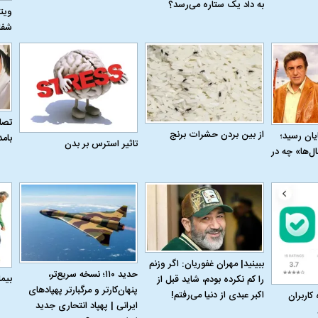
به داد یک ستاره می‌رسد؟
ویت
شفا
تصاو
از بین بردن حشرات برنج
به پایان رسید؛
بام
تاثیر استرس بر بدن
ل‌ها» چه در
اسی یک سلسله |
ریشه‌های عزاداری ماه محرم در فرهنگ
عزاداری ماه محرم 
ببینید| مهران غفوریان: اگر وزنم
ی شاه در ایران
و تاریخ ایران
انجام می‌شد؟
حدید ۱۱۰؛ نسخه سریع‌تر،
بیم
را کم نکرده بودم، شاید قبل از
پنهان‌کارتر و مرگبارتر پهپادهای
اکبر عبدی از دنیا می‌رفتم!
 کاربران
ایرانی | پهپاد انتحاری جدید