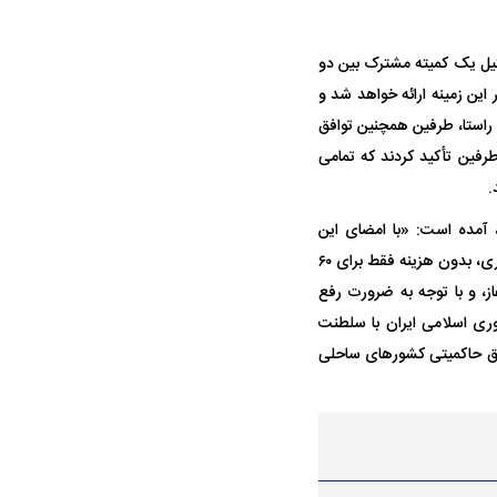
شکیل یک کمیته مشترک بین دو
حادثه هولناک در پاساژ علاءالدین ۶ نفر را
ردپای سیاست در یک جنایت مرموز؛
 این زمینه ارائه خواهد شد و
د
ماجرای قتل مداح معروف چیست؟
 راستا، طرفین همچنین توافق
رفین تأکید کردند که تمامی
.
و آمریکا رسید، آمده است: «با امضای این
یادداشت تفاهم، جمهوری اسلامی ایران ترتیباتی را با حداکثر تلاش خود برای عبور ایمن کشتی‌های تجاری، بدون هزینه فقط برای ۶۰
ز، و با توجه به ضرورت رفع
 ظرف ۳۰ روز برقرار خواهد شد. جمهوری اسلامی ایران با سلطنت
پولیس نهایی شد؛
پرسپولیس از جذب حسین‌نژاد عقب
بازی‌های لیگ
حقوق حاکمیتی کشورهای ساحلی
وز
کشید؛ رضایتنامه ۲ میلیون دلاری مانع
برگزار می‌شو
انتقال