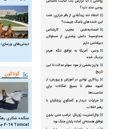
روحانی | آیا گزارش یک سایت ناشناس
روسی سند دارد؟
انتقاد تند زیدآبادی از باقر خرازی: علت
این خنده‌های بانمک چیست؟
اعتمادبه‌نفس عجیب کارشناس
صداوسیما: دانش بیشتری از مسئولان
دیپلماسی دارم
دیدنی‌های ورسای؛ 
ونس: آمریکا به توافق تنگه هرمز
نزدیک شده
واریز بخشی از سود سهام عدالت تا این
تاریخ
گوناگون
ریاکاری نهادی در آموزش و پرورش؛ از
کمبود معلم تا بسیج امکانات برای
مناسبت‌ها
جزئیات دیدار و گفتگوی پزشکیان با
رهبر انقلاب
وال‌استریت ژورنال: ترامپ حتی بدون
جنگنده شکاری رهگیر
توافق هسته‌ای آماده پایان جنگ بود
F-14 Tomcat چیست؟