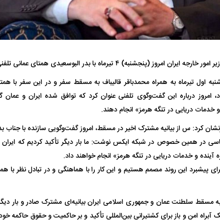
روز (پنجشنبه) ۴ تیرماه با بدر البوسعیدی همتای عمانی تلفنی گفت‌وگو کرد.
به اول تیرماه به همراه محمدباقر قالیباف به مسقط سفر و در این سفر با هم
د، امروز درباره این گفت‌وگوی تلفنی عنوان کرد که توافق شده ایران و عمان گ
تر، پنهان‌کارتر و
هواپیمای مرموز E-11A BACN چیست؟
و خدمات دریایی در تنگه هرمز» انجام دهند.
| پهپاد انتحاری
Tomcat چیست؟
نشان کرد: س از بیانیه مشترک اخیر در مسقط، امروز گفت‌وگویی سازنده با جناب ب
سی در همین خصوص در شبکه ایکس نوشت: ما بار دیگر تأکید کردیم که ایران و
 آینده و خدمات دریایی در تنگه هرمز» انجام خواهند داد.
ای پیشبرد این روند مصمم هستیم و این کار را با هماهنگی و در تبادل نظر با هم
به مسقط سلطنت عمان و جمهوری اسلامی ایران بیانیه‌ای مشترک صادر و بار دیگ
یک آبراه امن و باز برای کشتیرانی بین‌المللی تأکید و بر حاکمیت و حقوق حاکمه خو