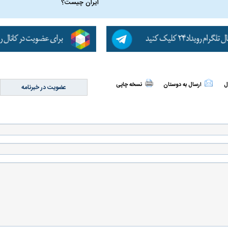
ایران چیست؟
ن نگرانی من،
ببینید| عراقچی: تعیین مسیر جدید
ببینید| پزشکیان: م
ادی مردم است
دریایی میان ایران و عمان به معنای باز
معیشت و وضعیت 
ل
ارسال به دوستان
نسخه چاپی
عضویت در خبرنامه
شدن تنگه هرمز نیست
ده و شفاف‌کننده
دلیل علاقه برخی افراد به فال و طالع‌بینی
تداخل روتین پوست