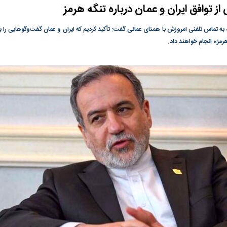
ز توافق ایران و عمان درباره تنگه هرمز
ی جدید یا پایان
در وزارت نفت «رهاشدگی» و فقدان
پیمان مکه؛ دردسر ت
پاسخگویی احساس می‌شود | فروشنده
اسلام
ره به تماس تلفنی امروزش با همتای عمانی گفت: تأکید کردیم که ایران و عمان گفت‌وگوهایی را ب
نفت وزیر است و تراستی‌هایی که پول به
رمز» انجام خواهند داد.
حساب آنها می‌رود، باید توسط فروشنده
رصد شوند
رس؛ شاخص کل
هجوم نقدینگی به بورس؛ شاخص کل و
رکوردشکنی شاخص 
هم‌وزن در قله تاریخی
بورس