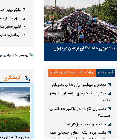
مارکو روبیو: ع
رایزنی تلفنی 
تغییر مسیر سه
زیدآبادی: نبای
پیاده‌روی جاماندگان اربعین در تهران
برچسب ها:
عباس عر
آخرین اخبار
پربازدید ها
پربحث ترین عناوین
گردشگری
موضع پرسپولیس برای جذب رضاییان
دیدار و گفت‌وگوی پزشکیان با رهبر
انقلاب
دستیاران نکونام در تراکتور چه کسانی
هستند؟
سیدحسن خمینی عزادار شد
پشت پرده یک ادعای جنجالی علیه
معرفی جاذبه‌های دی