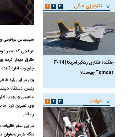
تکنولوژی جنگی
۱
۲
۳
سیدعباس عراقچی وزیر امور خارجه ایران ام
عراقچی که عصر دوشن
طارق دیدار کرده بو
جنگنده شکاری رهگیر آمریکا | F-14
حدید ۱۱۰؛ نسخه سریع‌
چارچوب اداره آینده 
Tomcat چیست؟
مرگبارتر پهپادهای ایرانی 
وی در این باره خاطر
جدید ایران چیست؟
رئیس دستگاه دیپلما
«تعیین چارچوب اداره
حوادث
۱
۲
۳
وی تصریح کرد: ما بر
رساند.
در پی سفر قالیباف 
تنگه هرمز به‌عنوان 