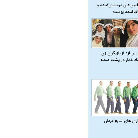
امین‌های درخشان‌کننده و
ف‌کننده پوست
یر تازه از بازیگران زن
داد خمار در پشت صحنه
در دوران قاجار چگونه
مردی که سر خم نکرد؟ | غلامرضا تختی و
مرصاد و ال
حکومت پهلوی
اری‌ های شایع مردان