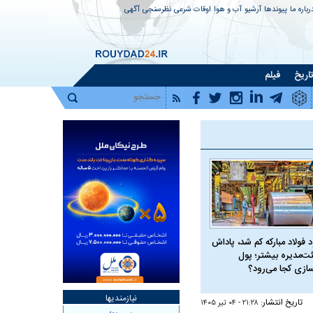
رباره ما
پیوندها
آرشیو
آب و هوا
اوقات شرعی
نظرسنجی
آگهی
اریخ
فیلم
 فولاد مبارکه کم شد، پاداش
ت‌مدیره بیشتر؛ پول
سازی کجا می‌رود؟
نیازمندیها
تاریخ انتشار:
۲۱:۲۸ - ۰۴ تير ۱۴۰۵