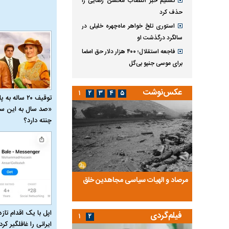
تسنیم خبر انتصاب محسن رضایی را
حذف کرد
استوری تلخ خواهر ماه‌چهره خلیلی در
سالگرد درگذشت او
فاجعه استقلال؛ ۴۰۰ هزار دلار حق امضا
برای موسی جنپو بی‌گل
عکس‌نوشت
۱
۲
۳
۴
۵
توقیف ۲۰ ساله 
«صد سال به این سا
چنته دارد؟
ضا تختی و
مرصاد و الهیات سیاسی مجاهدین خلق
آخرین پرده از حیات سی
روایتی از آخرین مصاحبه‌
اپل با یک اقدام تازه
فیلم‌گردی
۱
۲
ایرانی را غافلگیر کرد