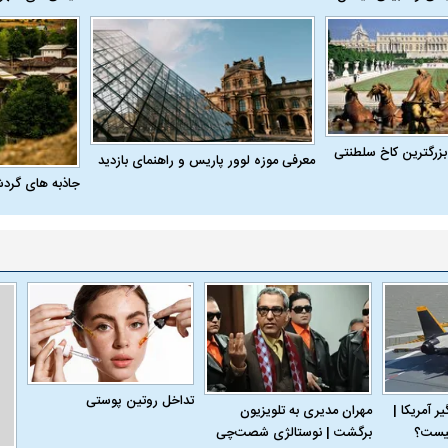
بزرگترین کاخ سلطنتی
معرفی موزه لوور پاریس و راهنمای بازدید
جاذبه های گرد
تداخل روتین پوستی
 آمریکا |
مهران مدیری به تلویزیون
برگشت | نوستالژی شصت‌چی