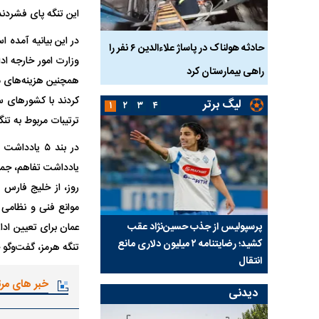
این تنگه پای فشردند
در این بیانیه آمده 
بازداشت
حادثه هولناک در پاساژ علاءالدین ۶ نفر را
ردپای سیاست در یک جنا
وزارت امور خارجه اد
پلک
راهی بیمارستان کرد
ماجرای قتل مداح معر
همچنین هزینه‌های مر
کردند با کشورهای س
لیگ برتر
۱
۲
۳
۴
ترتیبات مربوط به تن
روز، از خلیج فارس 
ی شد؛
پرسپولیس از جذب حسین‌نژاد عقب
بازی‌های لیگ برتر فوتبا
عمان برای تعیین ادا
کشید؛ رضایتنامه ۲ میلیون دلاری مانع
برگزار می‌شود
تنگه هرمز، گفت‌وگو 
انتقال
خبر های مر
دیدنی