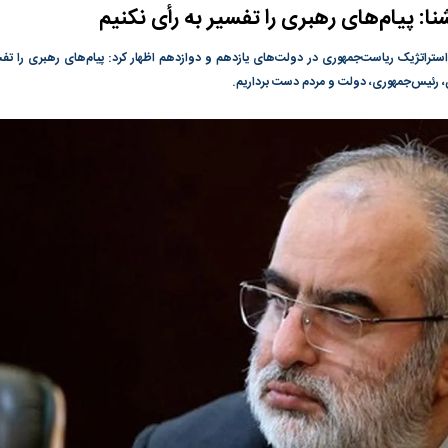
نا: پیام‌های رهبری را تفسیر به رأی نکنیم
گونی رژیم و
مطالعه رفتار هیستریک صدا و سیما علیه
در وزارت نفت «ر
بیر نشد؟ | پشت
کمپین نه به اعدام
پاسخگویی احساس 
ستراتژیک ریاست‌جمهوری در دولت‌های یازدهم و دوازدهم اظهار کرد: پیام‌های رهبری را تفسیر
ه تجارت پهپاد‌ ۱۵۰۰ دلاری که
نفت وزیر است و ت
، رئیس‌جمهوری، دولت و مردم دست برداریم.
حساب آنها می‌رود
رصد شوند
ت
سیگنال مثبت دیپلماسی به بورس
هجوم نقدینگی به
هم‌وزن در قله تار