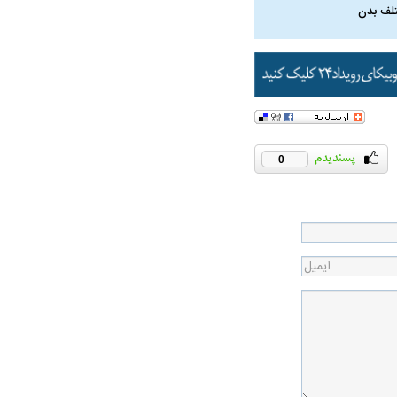
لف بدن
0
در دوران قاجار چگونه
مردی که سر خم نکرد؟ | غلامرضا تختی و
مرصاد و ال
حکومت پهلوی