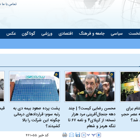
تماس با ما
د
نخست
سیاسی
جامعه و فرهنگ
اقتصادی
ورزشی
گوناگون
عکس
ت
ام برای
محسن رضایی کیست؟ | چند
پشت پرده صعود بیمه دی به
قیمت 
 عصر حجر،
دهه جنجال‌آفرینی مرد هزار
رتبه سوم؛ قراردادهای درمانی
د شد؟
نسخه؛ از کربلای۴ و نامه ۶۷ تا
چگونه این شرکت را بالا
تنگه هرمز و شعام
کشیدند؟
کد خبر:
۴۶۱۰۵۵