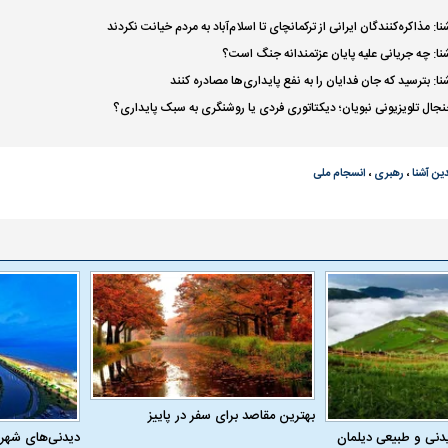
: مذاکره‌کنندگان ایرانی از ترکمانچای تا اسلام‌آباد به مردم خیانت نکردند
نا: چه جریانی علیه پایان عزتمندانه جنگ است؟
واژگونی مرگبار سمند در اصفهان | ۴ نفر
عکس| ماجرای کشف جسد ناشناس که
ا: بترسید که جان فدایان را به نفع پایداری‌ها مصادره کنند
توسط حیوانات خورده شد
زنگ خطر دوباره به
نجال تلویزیونی نبویان؛ دیکتاتوری فردی یا روشنگری به سبک پایداری؟
ین آشنا
،
رهبری
،
انسجام ملی
وان پرسپولیس
پیشنهاد ۱۳۲میلیاردی رامین رضاییان به
بازگشت اندونگ به
استقلال
هافبک گابنی در آس
بهترین مقاصد برای سفر در پاییز
دنی و طبیعی دیلمان
دیدنی‌های شهر