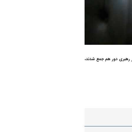
ر رهبری دور هم جمع شدند،
ه سریع‌تر، پنهان‌کارتر و
هواپیمای مرموز E-11A BACN چیست؟
یرانی | پهپاد انتحاری
؟