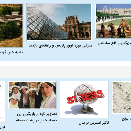
بزرگترین کاخ سلطنتی
معرفی موزه لوور پاریس و راهنمای بازدید
جاذبه های گرد
تصاویر تازه از بازیگران زن
 برنج
بامداد خمار در پشت صحنه
تاثیر استرس بر بدن
اپل 