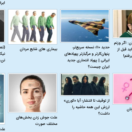
ایرا
ن: اگر وزنم
حدید ۱۱۰؛ نسخه سریع‌تر،
(تص
بیماری‌ های شایع مردان
ید قبل از
پنهان‌کارتر و مرگبارتر پهپادهای
نیک
رفتم!
ایرانی | پهپاد انتحاری جدید
تن‌
ایران چیست؟
از توقیف تا انتشار؛ آیا «کوری»
ارزش این همه حاشیه را
نان
داشت؟
علت جوش زدن بخش‌های
مختلف صورت
علت