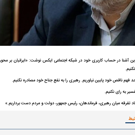
ن آشنا در حساب کاربری خود در شبکه اجتماعی ایکس نوشت: «ایرانیان بر محو
فضاپیمای «استارشیپ» ایلان ماسک
حدید ۱۱۰؛ نسخ
کنیم.
چیست؟
مرگبارتر پهپادهای ا
حد فهم ناقص خود پایین نیاوریم. رهبری را به نفع جناح خود مصادره نکنیم.
جدید ایران چیست
سیر به رای نکنیم.
جاد تفرقه میان رهبری، فرماندهان، رئیس جمهور، دولت و مردم دست برداریم.»
تبط