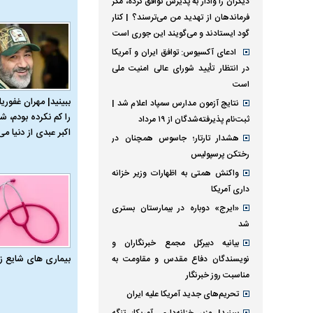
دیگران را وادار به پذیرش توافق کرده، مگر
فرماندهان از تهدید من می‌ترسند؟ | کنار
گود ایستادند و می‌گویند این جوری است
ادعای آکسیوس: توافق ایران و آمریکا
در انتظار تأیید شورای عالی امنیت ملی
است
ببینید| مهران غفوریا
نتایج آزمون مدارس سمپاد اعلام شد |
را کم نکرده بودم، شا
ثبت‌نام پذیرفته‌شدگان از ۱۹ مرداد
اکبر عبدی از دنیا می‌
هشدار تارتار؛ جاسوس همچنان در
رختکن پرسپولیس
واکنش همتی به اظهارات وزیر خزانه
داری آمریکا
«ایرج» دوباره در بیمارستان بستری
شد
بیانیه دبیرکل مجمع خبرنگاران و
بیماری‌ های شایع ز
نویسندگان دفاع مقدس و مقاومت به
مناسبت روز خبرنگار
تحریم‌های جدید آمریکا علیه ایران