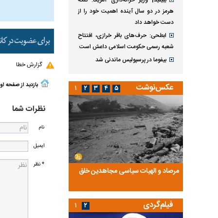
ببینید| وزیر خزانه‌داری آمریکا: تنگه
هرمز در دو سال آینده اهمیت خود را از
دست خواهد داد
ابطحی: حرف‌های باقر خرازی، افتتاح
شعبه رسمی حکومت اسلامی داعش است
بیفوما در پرسپولیس ماندنی شد
گزارش خطا
بازدید از صفحه او
عکس‌نوشت
۱
۲
۳
۴
۵
نظرات شما
نام
ایمیل
* نظر
ضا تختی و
مرصاد و الهیات سیاسی مجاهدین خلق
آخرین پرده از حیات سی
روایتی از آخرین مصاحبه‌
فیلم‌گردی
۱
۲