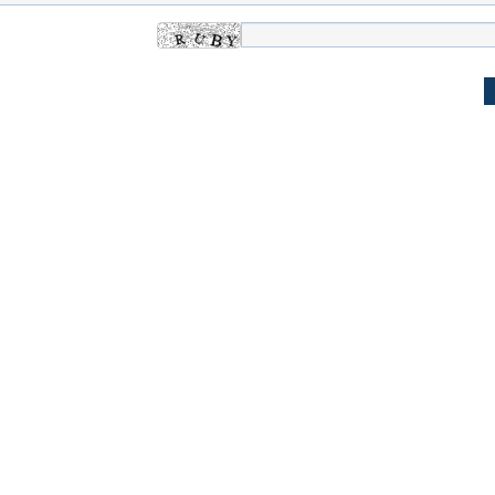
له به کویت با
سخنرانی دیده نشده آیت‌الله هاشمی
ببینید| انیمیشن لگ
رفسنجانی درباره پذیرش قطع نامه۵۹۸
جنگنده اف-۵
علت تنگی نفس و راه های درمان آن
دلیل علاقه برخی اف
چیست؟