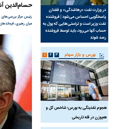
حسام‌الدین آش
سیما علیه
در وزارت نفت «رهاشدگی» و فقدان
چرا رویای آمریکایی سرن
پاسخگویی احساس می‌شود | فروشنده
نابودی محور مقاومت تع
رئیس مرکز بررسی‌های ا
نفت وزیر است و تراستی‌هایی که پول به
پرد
میان رهبری، فرماندهان
حساب آنها می‌رود، باید توسط فروشنده
واشنگتن را زمین زد
رصد شوند
بورس و بازار سهام
۱
۲
۳
رس
هجوم نقدینگی به بورس؛ شاخص کل و
بورس تهران رکورد شکس
هم‌وزن در قله تاریخی