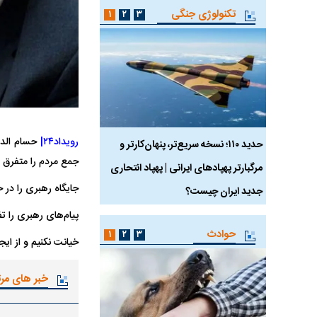
تکنولوژی جنگی
۱
۲
۳
رویداد۲۴|
حسام الدی
 ماسک
حدید ۱۱۰؛ نسخه سریع‌تر، پنهان‌کارتر و
هواپیمای مرموز E-11A BACN چیست؟
جمع مردم را متفرق ن
مرگبارتر پهپادهای ایرانی | پهپاد انتحاری
جایگاه رهبری را در 
جدید ایران چیست؟
پیام‌های رهبری را تف
حوادث
۱
۲
۳
خیانت نکنیم و از ای
خبر های مر