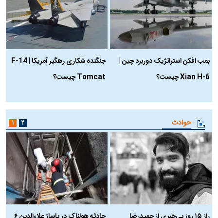
بمب افکن استراتژیک دوربرد چین |
جنگنده شکاری رهگیر آمریکا | F-14
Xian H-6 چیست؟
Tomcat چیست؟
و
ا
حوادث
۱
۲
راز ۱۵ روز بی‌خبری از حمیدرضا
حادثه هولناک در پاساژ علاءالدین ۶
ر