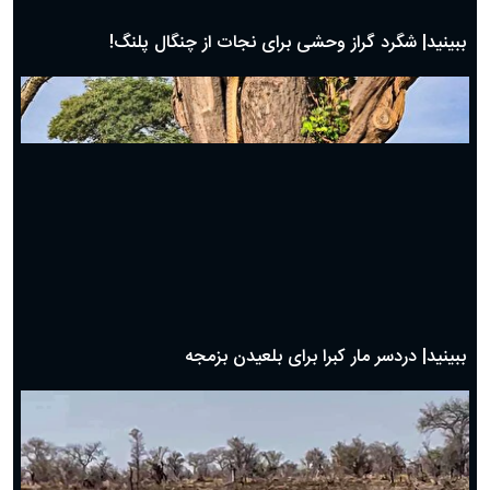
ببینید| شگرد گراز وحشی برای نجات از چنگال پلنگ!
ببینید| دردسر مار کبرا برای بلعیدن بزمجه