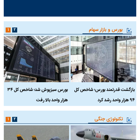
بورس و بازار سهام
۱
۲
بازگشت قدرتمند بورس؛ شاخص کل
بورس سبزپوش شد؛ شاخص کل ۳۴
ر
۹۴ هزار واحد رشد کرد
هزار واحد بالا رفت
م
تکنولوژی جنگی
۱
۲