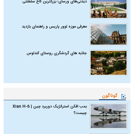
دیدنی‌های ورسای؛ بزرگترین کاخ سلطنتی
معرفی موزه لوور پاریس و راهنمای بازدید
جاذبه های گردشگری روستای کندلوس
گوناگون
بمب افکن استراتژیک دوربرد چین | Xian H-6
چیست؟