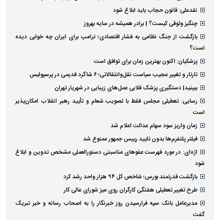
نقدعلی: قانون حجاب باید ابلاغ شود
چنگیز وثوقی کیست؟ | برادر همیشه در سایه بهروز
بازگشت از جنگ نظامی به فشار اقتصادی؛ ترامپ برای ایران چه خوابی دیده
است؟
پزشکیان: اکنون بهترین زمان برای توافق است
تارتار و تغییر عجیب سیاست نقل‌وانتقالاتی؛ ۶ شاگرد قدیمی در پرسپولیس
ببینید| دستگیری پزشک قلابی عمل‌های زیبایی در شهریار تهران
رسایی: تعطیلی مجلس فقط با تصویب شعام و تأیید رهبر انقلاب امکان‌پذیر
است
زمان واریز سود سهام عدالت اعلام شد
فیلتر پلتفرم‌ها بدون تایید رییس جمهور ممنوع شد
اژه‌ای: در مورد فهرست عفو‌های مناسبتی دستورالعملی مشخص تدوین و ابلاغ
شود
بازگشت قدرتمند بورس؛ شاخص کل ۹۴ هزار واحد رشد کرد
طرح تغییر تعطیلی هفتگی کارگران روی میز شورای عالی کار
مدیرعامل بانک سپه فرارسیدن روز خبرنگار را به اصحاب رسانه و خبر تبریک
گفت