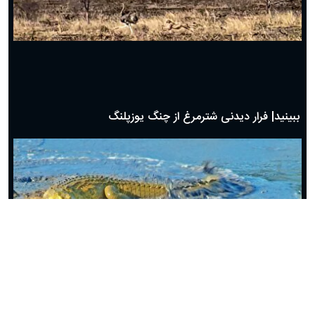
ببینید| فرار دیدنی شترمرغ از چنگ یوزپلنگ