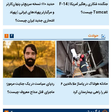
جنگنده شکاری رهگیر آمریکا | F-14
حدید ۱۱۰؛ نسخه سریع‌تر، پنهان‌کارتر
Tomcat چیست؟
و مرگبارتر پهپادهای ایرانی | پهپاد
چ
انتحاری جدید ایران چیست؟
حوادث
۱
۲
حادثه هولناک در پاساژ علاءالدین ۶
ردپای سیاست در یک جنایت مرموز؛
ج
نفر را راهی بیمارستان کرد
ماجرای قتل مداح معروف چیست؟
ب
ج