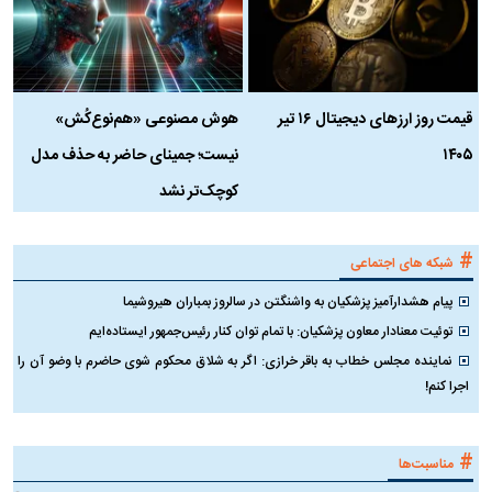
قیمت روز ارز‌های دیجیتال ۱۶ تیر
هوش مصنوعی «هم‌نوع‌کُش»
چ
۱۴۰۵
نیست؛ جمینای حاضر به حذف مدل
ک
کوچک‌تر نشد
#
شبکه های اجتماعی
پیام هشدارآمیز پزشکیان به واشنگتن در سالروز بمباران هیروشیما
توئیت معنادار معاون پزشکیان: با تمام توان کنار رئیس‌جمهور ایستاده‌ایم
نماینده مجلس خطاب به باقر خرازی: اگر به شلاق محکوم شوی حاضرم با وضو آن را
اجرا کنم!
#
مناسبت‌ها