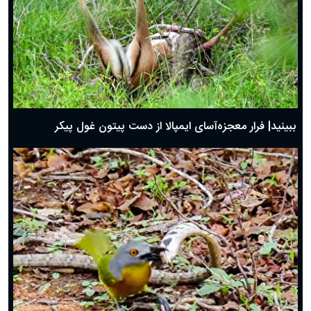
ببینید| فرار معجزه‌آسای ایمپالا از دست پیتون غول پیکر