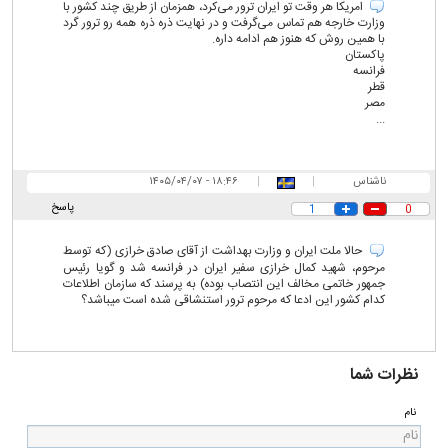
امریکا هر وقت تو ایران ترور می‌کرد، همزمان از طریق چند کشور با
وزارت خارجه هم تماس می‌گرفت و در نهایت ذره ذره همه رو ترور گرد
با همین روش که هنوز هم ادامه داره.
پاکستان
فرانسه
قطر
مصر
...
ناشناس
|
|
۱۸:۴۶ - ۱۴۰۵/۰۴/۰۷
پاسخ
1
0
حالا ملت ایران و وزارت بهداشت از آقای صادق خرازی (که توسط
مرحوم، شهید کمال خرازی سفیر ایران در فرانسه شد و گویا رئیس
جمهور خاتمی مخالف این انتصاب بوده) به پرسند که سازمان اطلاعات
کدام کشور این ادعا که مرحوم ترور استنشاقی شده است میباشد؟
نظرات شما
نام