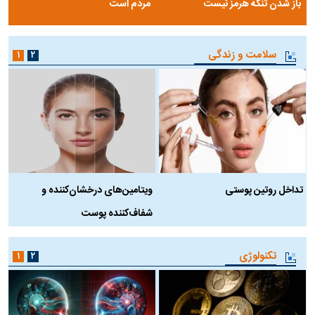
باز شدن تنگه هرمز نیست
مردم است
سلامت و زندگی
۱
۲
تداخل روتین پوستی
ویتامین‌های درخشان‌کننده و
د
شفاف‌کننده پوست
ط
تکنولوژی
۱
۲