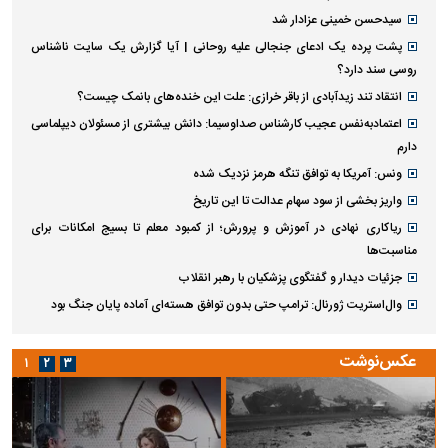
سیدحسن خمینی عزادار شد
پشت پرده یک ادعای جنجالی علیه روحانی | آیا گزارش یک سایت ناشناس
روسی سند دارد؟
انتقاد تند زیدآبادی از باقر خرازی: علت این خنده‌های بانمک چیست؟
اعتمادبه‌نفس عجیب کارشناس صداوسیما: دانش بیشتری از مسئولان دیپلماسی
دارم
ونس: آمریکا به توافق تنگه هرمز نزدیک شده
واریز بخشی از سود سهام عدالت تا این تاریخ
ریاکاری نهادی در آموزش و پرورش؛ از کمبود معلم تا بسیج امکانات برای
مناسبت‌ها
جزئیات دیدار و گفتگوی پزشکیان با رهبر انقلاب
وال‌استریت ژورنال: ترامپ حتی بدون توافق هسته‌ای آماده پایان جنگ بود
عکس‌نوشت
۱
۲
۳