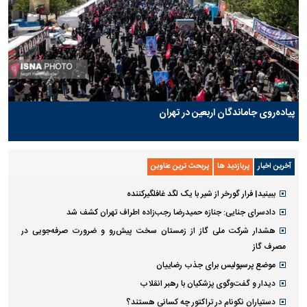
پیاده‌روی جاماندگان اربعین در تهران
آخرین اخبار
پربازدید ها
پربحث ترین عناوین
ببینید| فرار گورخر از شیر با یک لگد غافلگیرکننده
دادسرای جنایی: جنازه حمیدرضا رجب‌زاده اطراف تهران کشف شد
هشدار شرکت ملی گاز از زمستان سخت پیش‌رو و ضرورت صرفه‌جویی در
مصرف گاز
موضع پرسپولیس برای جذب رضاییان
دیدار و گفت‌وگوی پزشکیان با رهبر انقلاب
دستیاران نکونام در تراکتور چه کسانی هستند؟