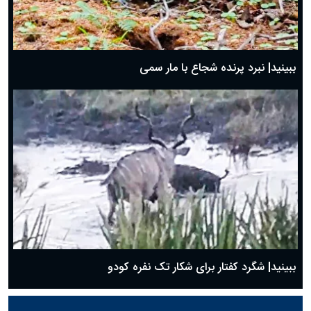
ببینید| نبرد پرنده شجاع با مار سمی
ببینید| شگرد کفتار برای شکار تک نفره کودو