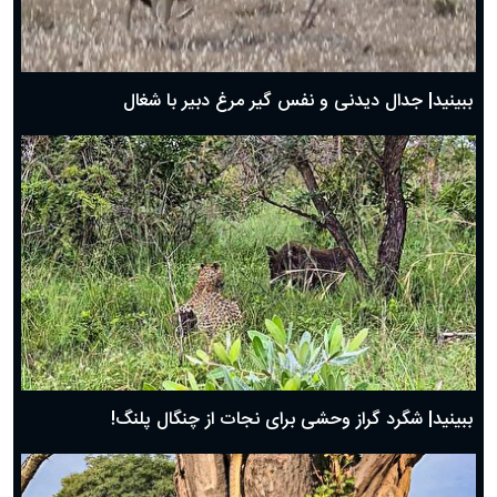
حضرت زینب(س) چگونه از دنیا رفت؟
بهترین پیامک تبریک روز پدر ۱۴۰۴؛ جملات زیبا و صمیمانه
روز پدر ۱۴۰۴ چه روزی است؟
ببینید| جدال دیدنی و نفس گیر مرغ دبیر با شغال
ببینید| شگرد گراز وحشی برای نجات از چنگال پلنگ!