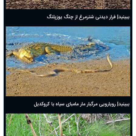
ببینید| فرار دیدنی شترمرغ از چنگ یوزپلنگ
ببینید| رویارویی مرگبار مار مامبای سیاه با کروکدیل