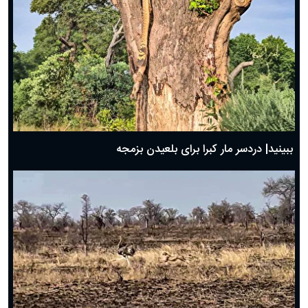
ببینید| دردسر مار کبرا برای بلعیدن بزمجه