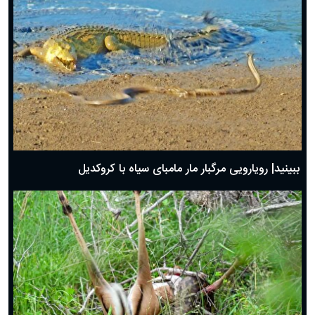
ببینید| رویارویی مرگبار مار مامبای سیاه با کروکدیل