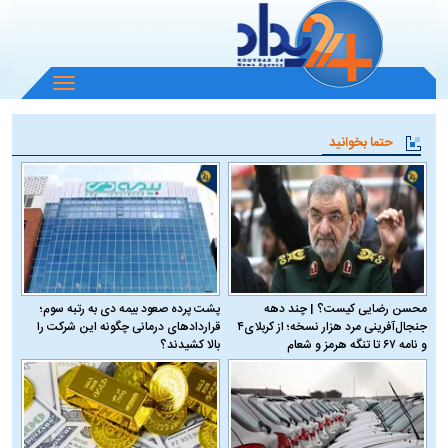
باز
و
بسته
حتما بخوانید
کردن
منو
محسن رضایی کیست؟ | چند دهه
پشت پرده صعود بیمه دی به رتبه سوم؛
جنجال‌آفرینی مرد هزار نسخه؛ از کربلای۴
قراردادهای درمانی چگونه این شرکت را
و نامه ۶۷ تا تنگه هرمز و شعام
بالا کشیدند؟