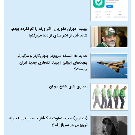
ببینید| مهران غفوریان: اگر وزنم را کم نکرده بودم،
شاید قبل از اکبر عبدی از دنیا می‌رفتم!
حدید ۱۱۰؛ نسخه سریع‌تر، پنهان‌کارتر و مرگبارتر
پهپادهای ایرانی | پهپاد انتحاری جدید ایران
چیست؟
بیماری‌ های شایع مردان
(تصاویر) تیپ متفاوت نیک‌آفرید سماواتی با حوله
تن‌پوش در سریال کلاغ