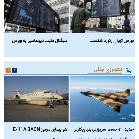
بورس تهران رکورد شکست
سیگنال مثبت دیپلماسی به بورس
ب
تکنولوژی جنگی
۱
۲
حدید ۱۱۰؛ نسخه سریع‌تر، پنهان‌کارتر
هواپیمای مرموز E-11A BACN
ف