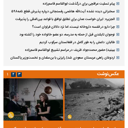
پیام تسلیت عراقچی برای درگذشت ابوالقاسم قاسم‌زاده
سخنرانی دیده نشده آیت‌الله هاشمی رفسنجانی درباره پذیرش قطع نامه۵۹۸
الجزیره: ایران خواست عمان برای تطابق توافق با قواعد بین‌المللی را پذیرفت
چرا دارو در قفسه داروخانه نیست، اما نزد دلالان فراوان است؟
نوجوان تایلندی قبل از حمله به مدرسه، دو عضو خانواده خود را کشته بود
طالبان: داعش را به طور کامل در افغانستان سرکوب کردیم
ببینید| حضور محمدجواد ظریف در مراسم تشییع ابوالقاسم قاسم‌زاده
اردوغان راهی عربستان سعودی شد| رایزنی با بن‌سلمان و نخست‌وزیر پاکستان
عکس‌نوشت
۱
۲
۳