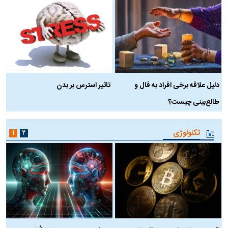
دلیل علاقه برخی افراد به فال و
تاثیر استرس بر بدن
ع
طالع‌بینی چیست؟
آ
تکنولوژی
۱
۲