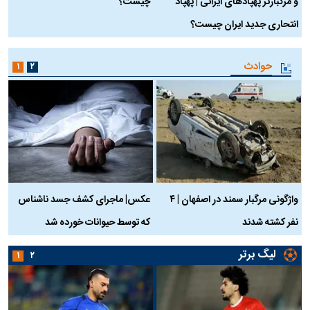
و مرگبارتر پهپادهای ایرانی | پهپاد
چیست؟
م
انتحاری جدید ایران چیست؟
حوادث
۱
۲
واژگونی مرگبار سمند در اصفهان | ۴
عکس| ماجرای کشف جسد ناشناس
نفر کشته شدند
که توسط حیوانات خورده شد
گ
لیگ برتر
۱
۲