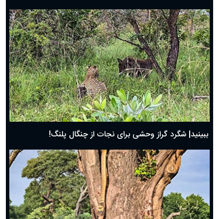
ببینید| شگرد گراز وحشی برای نجات از چنگال پلنگ!