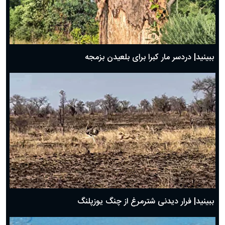
ببینید| دردسر مار کبرا برای بلعیدن بزمجه
ببینید| فرار دیدنی شترمرغ از چنگ یوزپلنگ