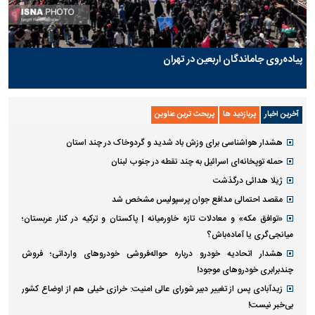
پیاده‌روی جاماندگان اربعین در تهران
آخرین اخبار
پربازدید ها
پربحث ترین عناوین
هشدار هواشناسی برای وزش باد شدید و گردوخاک در چند استان
حمله توپخانه‌ای اسرائیل به چند نقطه در جنوب لبنان
ژیلا هدائی درگذشت
مقصد احتمالی مدافع جوان پرسپولیس مشخص شد
«توافق مکه» و معادلات تازه خاورمیانه | پاکستان و ترکیه در کنار عربستان؛
میانجی‌گری یا آماده‌باش؟
هشدار اتحادیه خودرو درباره حواله‌فروشی خودروهای وارداتی‌؛ فروش
چندبرابری خودروهای موجود!
زیدآبادی پس از تغییر دبیر شورای عالی امنیت: خرازی خیلی هم از اوضاع کشور
بی‌خبر نیست!