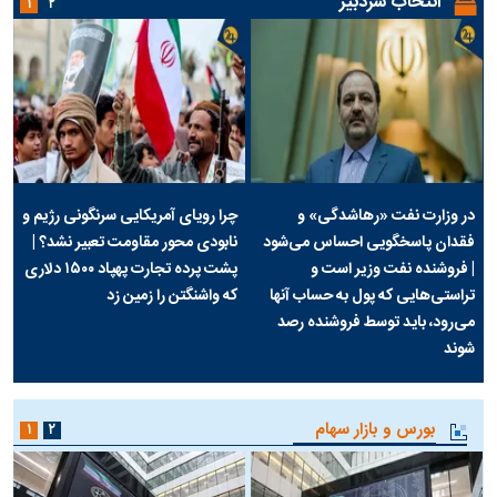
انتخاب سردبیر
۱
۲
در وزارت نفت «رهاشدگی» و
چرا رویای آمریکایی سرنگونی رژیم و
فقدان پاسخگویی احساس می‌شود
نابودی محور مقاومت تعبیر نشد؟ |
| فروشنده نفت وزیر است و
پشت پرده تجارت پهپاد‌ ۱۵۰۰ دلاری
تراستی‌هایی که پول به حساب آنها
که واشنگتن را زمین زد
می‌رود، باید توسط فروشنده رصد
شوند
بورس و بازار سهام
۱
۲