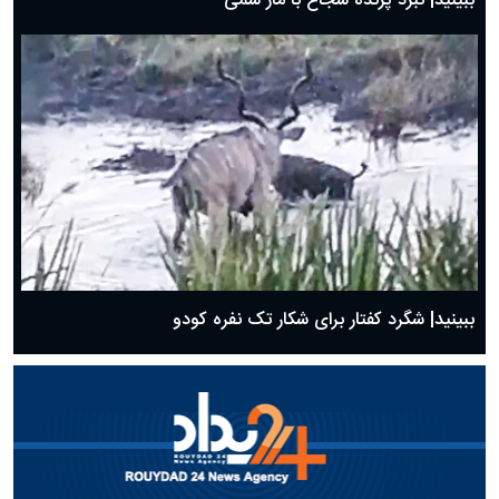
ببینید| نبرد پرنده شجاع با مار سمی
ببینید| شگرد کفتار برای شکار تک نفره کودو