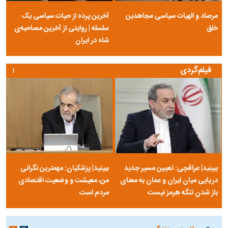
مرصاد و الهیات سیاسی مجاهدین
آخرین پرده از حیات سیاسی یک
خلق
سلسله | روایتی از آخرین مصاحبه‌ی
شاه در ایران
فیلم‌گردی
۱
ببینید| عراقچی: تعیین مسیر جدید
ببینید| پزشکیان: مهمترین نگرانی
دریایی میان ایران و عمان به معنای
من، معیشت و وضعیت اقتصادی
باز شدن تنگه هرمز نیست
مردم است