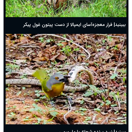
ببینید| فرار معجزه‌آسای ایمپالا از دست پیتون غول پیکر