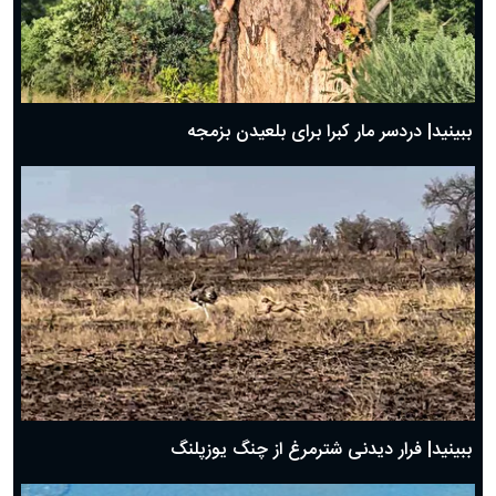
ببینید| دردسر مار کبرا برای بلعیدن بزمجه
ببینید| فرار دیدنی شترمرغ از چنگ یوزپلنگ