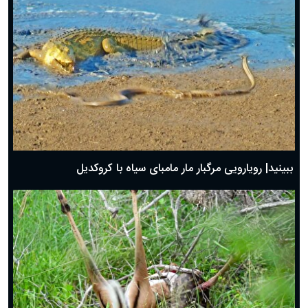
ببینید| رویارویی مرگبار مار مامبای سیاه با کروکدیل