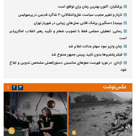
پزشکیان: اکنون بهترین زمان برای توافق است
تارتار و تغییر عجیب سیاست نقل‌وانتقالاتی؛ ۶ شاگرد قدیمی در پرسپولیس
ببینید| دستگیری پزشک قلابی عمل‌های زیبایی در شهریار تهران
رسایی: تعطیلی مجلس فقط با تصویب شعام و تأیید رهبر انقلاب امکان‌پذیر
است
زمان واریز سود سهام عدالت اعلام شد
فیلتر پلتفرم‌ها بدون تایید رییس جمهور ممنوع شد
اژه‌ای: در مورد فهرست عفو‌های مناسبتی دستورالعملی مشخص تدوین و ابلاغ
شود
عکس‌نوشت
۱
۲
۳