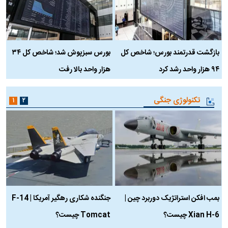
بازگشت قدرتمند بورس؛ شاخص کل
بورس سبزپوش شد؛ شاخص کل ۳۴
ر
۹۴ هزار واحد رشد کرد
هزار واحد بالا رفت
م
تکنولوژی جنگی
۱
۲
بمب افکن استراتژیک دوربرد چین |
جنگنده شکاری رهگیر آمریکا | F-14
Xian H-6 چیست؟
Tomcat چیست؟
و