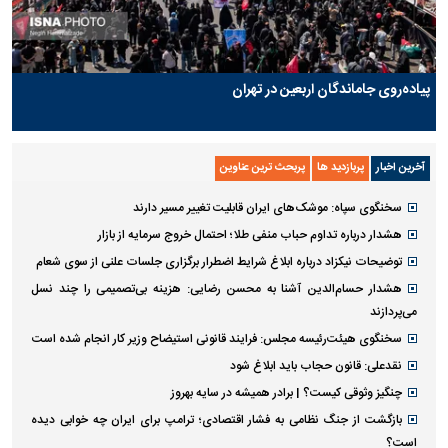
پیاده‌روی جاماندگان اربعین در تهران
آخرین اخبار
پربازدید ها
پربحث ترین عناوین
سخنگوی سپاه: موشک‌های ایران قابلیت تغییر مسیر دارند
هشدار درباره تداوم حباب منفی طلا؛ احتمال خروج سرمایه از بازار
توضیحات نیکزاد درباره ابلاغ شرایط اضطرار برگزاری جلسات علنی از سوی شعام
هشدار حسام‌الدین آشنا به محسن رضایی: هزینه بی‌تصمیمی را چند نسل
می‌پردازند
سخنگوی هیئت‌رئیسه مجلس: فرایند قانونی استیضاح وزیر کار انجام شده است
نقدعلی: قانون حجاب باید ابلاغ شود
چنگیز وثوقی کیست؟ | برادر همیشه در سایه بهروز
بازگشت از جنگ نظامی به فشار اقتصادی؛ ترامپ برای ایران چه خوابی دیده
است؟