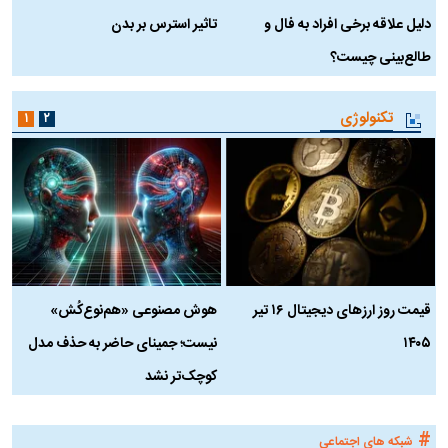
دلیل علاقه برخی افراد به فال و
تاثیر استرس بر بدن
ع
طالع‌بینی چیست؟
آ
تکنولوژی
۱
۲
قیمت روز ارز‌های دیجیتال ۱۶ تیر
هوش مصنوعی «هم‌نوع‌کُش»
چ
۱۴۰۵
نیست؛ جمینای حاضر به حذف مدل
ک
کوچک‌تر نشد
#
شبکه های اجتماعی