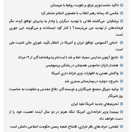
تاکید نخست‌وزیر عراق بر تقویت روابط با عربستان
عکسی که رسانه رهبر انقلاب با مضمون انتقام منتشر کرد
پزشکیان: می‌گفتند فلانی با تهدید دیگران را وادار به پذیرش توافق کرده، مگر
فرماندهان از تهدید من می‌ترسند؟ | کنار گود ایستادند و می‌گویند این جوری
است
ادعای آکسیوس: توافق ایران و آمریکا در انتظار تأیید شورای عالی امنیت ملی
است
نتایج آزمون مدارس سمپاد اعلام شد | ثبت‌نام پذیرفته‌شدگان از ۱۹ مرداد
هشدار تارتار؛ جاسوس همچنان در رختکن پرسپولیس
واکنش همتی به اظهارات وزیر خزانه داری آمریکا
«ایرج» دوباره در بیمارستان بستری شد
بیانیه دبیرکل مجمع خبرنگاران و نویسندگان دفاع مقدس و مقاومت به مناسبت
روز خبرنگار
تحریم‌های جدید آمریکا علیه ایران
ببینید| وزیر خزانه‌داری آمریکا: تنگه هرمز در دو سال آینده اهمیت خود را از
دست خواهد داد
ابطحی: حرف‌های باقر خرازی، افتتاح شعبه رسمی حکومت اسلامی داعش است