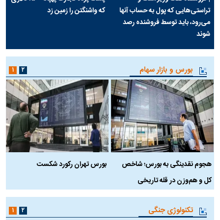
تراستی‌هایی که پول به حساب آنها
که واشنگتن را زمین زد
می‌رود، باید توسط فروشنده رصد
شوند
بورس و بازار سهام
۱
۲
هجوم نقدینگی به بورس؛ شاخص
بورس تهران رکورد شکست
س
کل و هم‌وزن در قله تاریخی
تکنولوژی جنگی
۱
۲