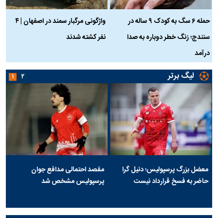
حمله ۶ سگ به کودک ۹ ساله در
واژگونی مرگبار سمند در اصفهان | ۴
ع
سنندج؛ زنگ خطر دوباره به صدا
نفر کشته شدند
ک
درآمد
لیگ برتر
۱
۲
معضل بزرگ پرسپولیس؛ دنیل گرا
مقصد احتمالی مدافع جوان
حاضر به فسخ قرارداد نیست
پرسپولیس مشخص شد