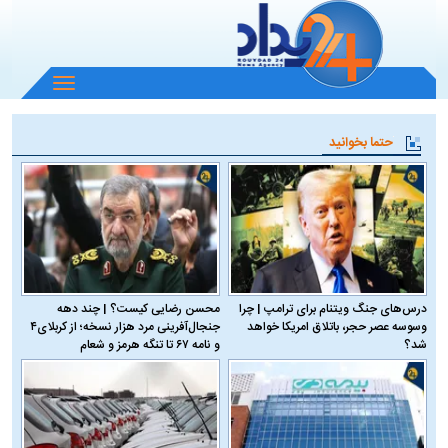
باز
و
بسته
حتما بخوانید
کردن
منو
درس‌های جنگ ویتنام برای ترامپ | چرا
محسن رضایی کیست؟ | چند دهه
وسوسه عصر حجر، باتلاق امریکا خواهد
جنجال‌آفرینی مرد هزار نسخه؛ از کربلای۴
شد؟
و نامه ۶۷ تا تنگه هرمز و شعام