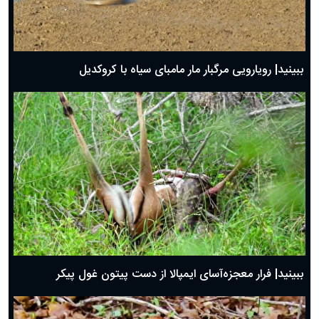
ببینید| رویارویی مرگبار مار مامبای سیاه با کروکدیل
ببینید| فرار معجزه‌آسای ایمپالا از دست پیتون غول پیکر