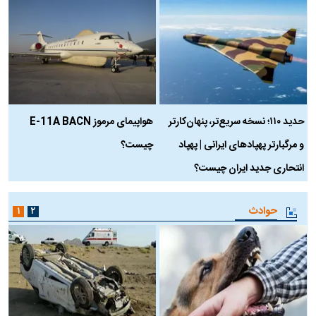
حدید ۱۱۰؛ نسخه سریع‌تر، پنهان‌کارتر
هواپیمای مرموز E-11A BACN
ف
و مرگبارتر پهپادهای ایرانی | پهپاد
چیست؟
م
انتحاری جدید ایران چیست؟
حوادث
۱
۲