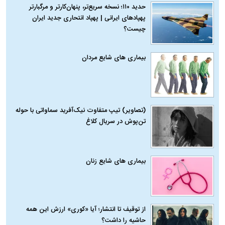
حدید ۱۱۰؛ نسخه سریع‌تر، پنهان‌کارتر و مرگبارتر
پهپادهای ایرانی | پهپاد انتحاری جدید ایران
چیست؟
بیماری‌ های شایع مردان
(تصاویر) تیپ متفاوت نیک‌آفرید سماواتی با حوله
تن‌پوش در سریال کلاغ
بیماری‌ های شایع زنان
از توقیف تا انتشار؛ آیا «کوری» ارزش این همه
حاشیه را داشت؟