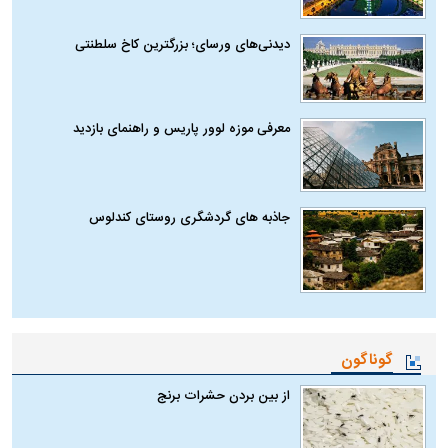
دیدنی‌های ورسای؛ بزرگترین کاخ سلطنتی
معرفی موزه لوور پاریس و راهنمای بازدید
جاذبه های گردشگری روستای کندلوس
گوناگون
از بین بردن حشرات برنج