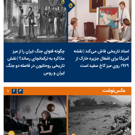
اسناد تاریخی فاش می‌کند | نقشه
چگونه فتوای جنگ ایران را از میز
آمریکا برای اشغال جزیره خارک از
مذاکره به ترکمانچای رساند؟ | نقش
۱۹۷۹ روی میز کاخ سفید است
تاریخی روحانیون در فاصله دو جنگ
ایران و روس
عکس‌نوشت
۱
۲
۳