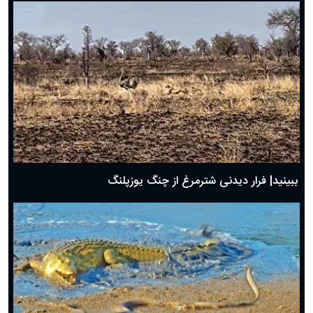
ببینید| فرار دیدنی شترمرغ از چنگ یوزپلنگ