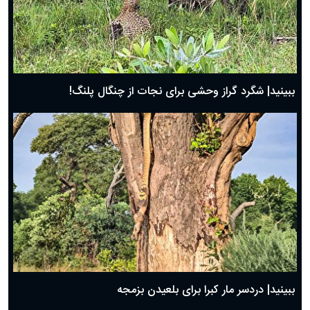
ببینید| شگرد گراز وحشی برای نجات از چنگال پلنگ!
ببینید| دردسر مار کبرا برای بلعیدن بزمجه