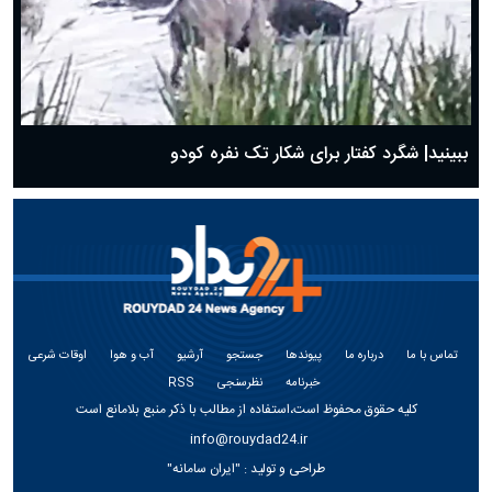
ببینید| شگرد کفتار برای شکار تک نفره کودو
تماس با ما
درباره ما
پیوندها
جستجو
آرشیو
آب و هوا
اوقات شرعی
خبرنامه
نظرسنجی
RSS
کلیه حقوق محفوظ است،استفاده از مطالب با ذکر منبع بلامانع است
info@rouydad24.ir
طراحی و تولید :
"ایران سامانه"