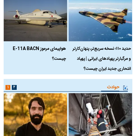
حدید ۱۱۰؛ نسخه سریع‌تر، پنهان‌کارتر
هواپیمای مرموز E-11A BACN
ف
و مرگبارتر پهپادهای ایرانی | پهپاد
چیست؟
م
انتحاری جدید ایران چیست؟
حوادث
۱
۲