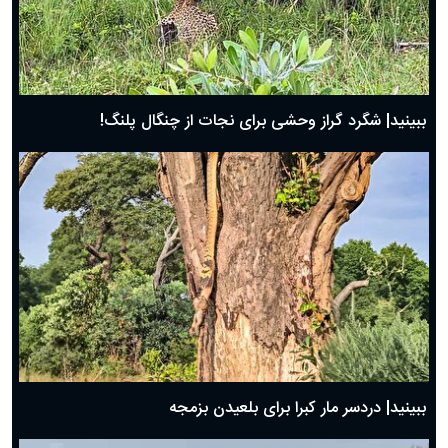
ببینید| شگرد گراز وحشی برای نجات از چنگال پلنگ!
ببینید| دردسر مار کبرا برای بلعیدن بزمجه