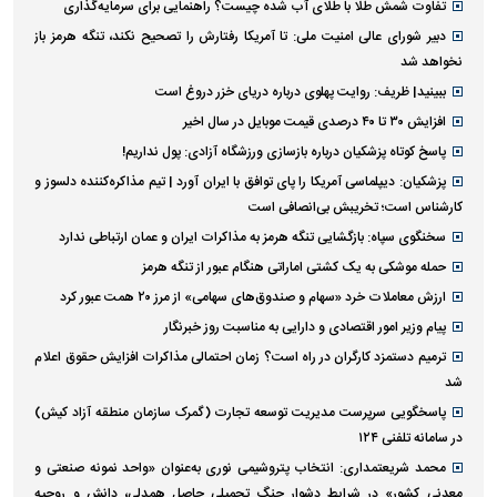
تفاوت شمش طلا با طلای آب شده چیست؟ راهنمایی برای سرمایه‌گذاری
دبیر شورای عالی امنیت ملی: تا آمریکا رفتارش را تصحیح نکند، تنگه هرمز باز
نخواهد شد
ببینید| ظریف: روایت پهلوی درباره دریای خزر دروغ است
افزایش ۳۰ تا ۴۰ درصدی قیمت موبایل در سال اخیر
پاسخ کوتاه پزشکیان درباره بازسازی ورزشگاه آزادی: پول نداریم!
پزشکیان: دیپلماسی آمریکا را پای توافق با ایران آورد | تیم مذاکره‌کننده دلسوز و
کارشناس است؛ تخریبش بی‌انصافی است
سخنگوی سپاه: بازگشایی تنگه هرمز به مذاکرات ایران و عمان ارتباطی ندارد
حمله موشکی به یک کشتی اماراتی هنگام عبور از تنگه هرمز
ارزش معاملات خرد «سهام و صندوق‌های سهامی» از مرز ۲۰ همت عبور کرد
پیام وزیر امور اقتصادی و دارایی به مناسبت روز خبرنگار
ترمیم دستمزد کارگران در راه است؟ زمان احتمالی مذاکرات افزایش حقوق اعلام
شد
پاسخگویی سرپرست مدیریت توسعه تجارت (گمرک سازمان منطقه آزاد کیش)
در سامانه تلفنی ۱۲۴
محمد شریعتمداری: انتخاب پتروشیمی نوری به‌عنوان «واحد نمونه صنعتی و
معدنی کشور» در شرایط دشوار جنگ تحمیلی حاصل همدلی، دانش و روحیه