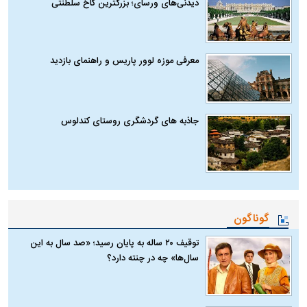
دیدنی‌های ورسای؛ بزرگترین کاخ سلطنتی
معرفی موزه لوور پاریس و راهنمای بازدید
جاذبه های گردشگری روستای کندلوس
گوناگون
توقیف ۲۰ ساله به پایان رسید؛ «صد سال به این
سال‌ها» چه در چنته دارد؟