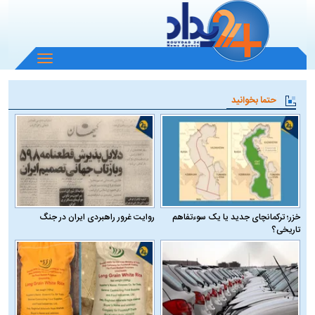
باز
و
بسته
حتما بخوانید
کردن
منو
خزر؛ ترکمانچای جدید یا یک سوءتفاهم
روایت غرور راهبردی ایران در جنگ
تاریخی؟