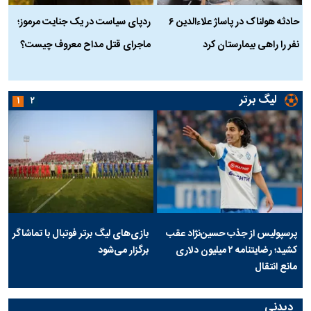
حادثه هولناک در پاساژ علاءالدین ۶
ردپای سیاست در یک جنایت مرموز؛
ج
نفر را راهی بیمارستان کرد
ماجرای قتل مداح معروف چیست؟
ب
ج
لیگ برتر
۱
۲
پرسپولیس از جذب حسین‌نژاد عقب
بازی‌های لیگ برتر فوتبال با تماشاگر
کشید؛ رضایتنامه ۲ میلیون دلاری
برگزار می‌شود
مانع انتقال
دیدنی