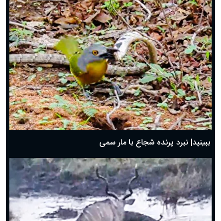
ببینید| نبرد پرنده شجاع با مار سمی