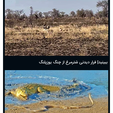
ببینید| فرار دیدنی شترمرغ از چنگ یوزپلنگ