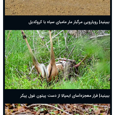
ببینید| رویارویی مرگبار مار مامبای سیاه با کروکدیل
ببینید| فرار معجزه‌آسای ایمپالا از دست پیتون غول پیکر