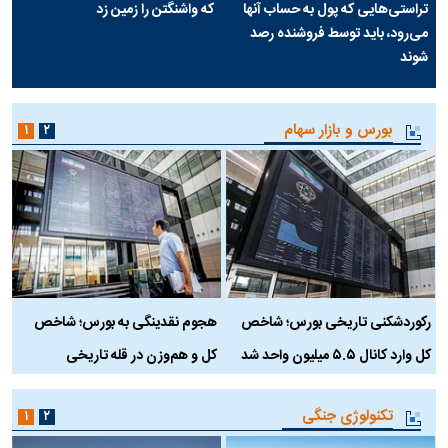
تراستی‌هایی که پول به حساب آنها
که واشنگتن را زمین زد
می‌رود، باید توسط فروشنده رصد
شوند
بورس و بازار سهام
۱
۲
رکوردشکنی تاریخی بورس؛ شاخص
هجوم نقدینگی به بورس؛ شاخص
ب
کل وارد کانال ۵.۵ میلیون واحد شد
کل و هم‌وزن در قله تاریخی
تکنولوژی جنگی
۱
۲