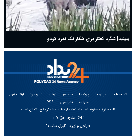
ببینید| شگرد کفتار برای شکار تک نفره کودو
تماس با ما
درباره ما
پیوندها
جستجو
آرشیو
آب و هوا
اوقات شرعی
خبرنامه
نظرسنجی
RSS
کلیه حقوق محفوظ است،استفاده از مطالب با ذکر منبع بلامانع است
info@rouydad24.ir
طراحی و تولید :
"ایران سامانه"