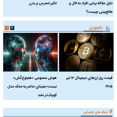
دلیل علاقه برخی افراد به فال و
تاثیر استرس بر بدن
ع
طالع‌بینی چیست؟
آ
تکنولوژی
۱
۲
قیمت روز ارز‌های دیجیتال ۱۶ تیر
هوش مصنوعی «هم‌نوع‌کُش»
چ
۱۴۰۵
نیست؛ جمینای حاضر به حذف مدل
ک
کوچک‌تر نشد
#
شبکه های اجتماعی