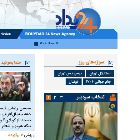
صفحه 
۱۶ مرداد ۱۴۰۵
سوژه‌های روز
حتما بخوانید
استقلال تهران
پرسپولیس تهران
جام جهانی ۲۰۲۶
فوتبال
انتخاب سردبیر
۱
۲
۳
محسن رضایی کیست
دهه جنجال‌آفرینی م
تنگه هرمز و شعام
»
ورزشی
برگزیده