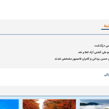
 ناشناس که
مرگ دلخراش دختر ۱۸ ساله بر اثر برق
گرفتگی
کشته شدند
تبط
می درگذشت
م ملی کشتی آزاد اعلام شد
یی حسن یزدانی و کامران قاسمپور مشخص شدند
ردی رامین رضاییان به
بازگشت اندونگ به استقلال منتفی شد؛
ابهام بزرگ درباره 
هافبک گابنی در آستانه انتخاب تیم جدید
اولین چالش حقوق
نگی