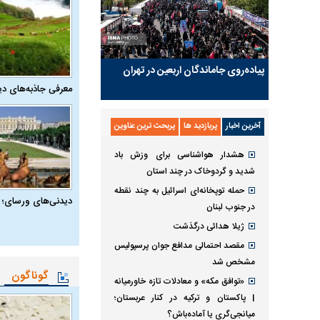
پیاده‌روی جاماندگان اربعین در تهران
معرفی جاذبه‌های دی
آخرین اخبار
پربازدید ها
پربحث ترین عناوین
هشدار هواشناسی برای وزش باد
شدید و گردوخاک در چند استان
حمله توپخانه‌ای اسرائیل به چند نقطه
دیدنی‌های ورسای؛ 
در جنوب لبنان
ژیلا هدائی درگذشت
مقصد احتمالی مدافع جوان پرسپولیس
مشخص شد
گوناگون
«توافق مکه» و معادلات تازه خاورمیانه
| پاکستان و ترکیه در کنار عربستان؛
میانجی‌گری یا آماده‌باش؟