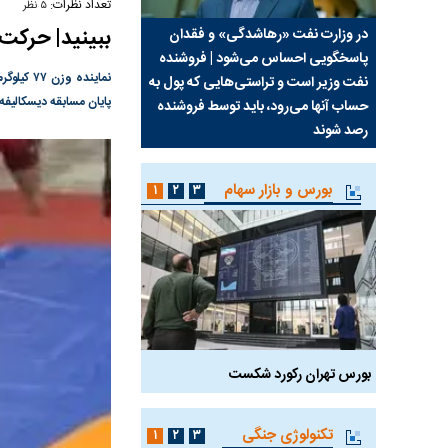
تعداد نظرات:
۵ نظر
ببینید| حرکت غ
سیما علیه
در وزارت نفت «رهاشدگی» و فقدان
چرا رویای آمریکایی سرن
پاسخگویی احساس می‌شود | فروشنده
نابودی محور مقاومت تع
نماینده
نفت وزیر است و تراستی‌هایی که پول به
پرد
پایان مسابقه دیسکالیفه
حساب آنها می‌رود، باید توسط فروشنده
واشنگتن را زمین زد
رصد شوند
بورس و بازار سهام
۱
۲
۳
بورس تهران رکورد شکست
سیگنال مثبت دیپلماسی 
تکنولوژی جنگی
۱
۲
۳