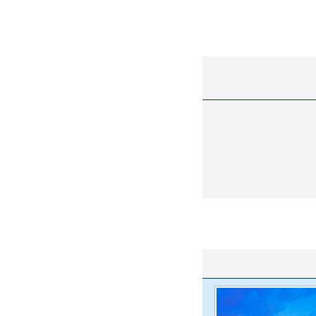
واژگونی مرگبار سمند در اصفهان | ۴ نفر
عکس| ماجرای کشف جسد ناشناس که
توسط حیوانات خورده شد
قرارداد یاسر آسانی؛
مقصد احتمالی مدافع جوان پرسپولیس
ی استقلال
مشخص شد
استقلال