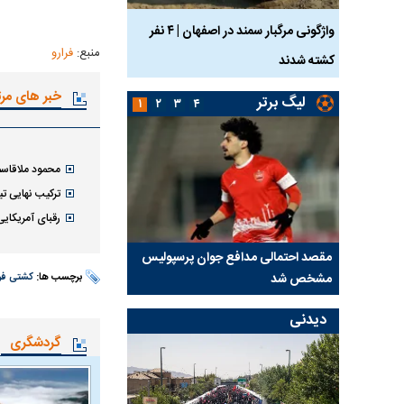
ساله بر اثر برق
واژگونی مرگبار سمند در اصفهان | ۴ نفر
عکس| ماجرای کشف جسد
منبع:
فرارو
کشته شدند
توسط حیوانات خورده شد
خبر های مر
لیگ برتر
۱
۲
۳
۴
محمود ملاقاس
ترکیب نهایی تی
رقبای آمریکا
 آسانی؛
مقصد احتمالی مدافع جوان پرسپولیس
پیشنهاد ۱۳۲میلیا
مشخص شد
استقلال
برچسب ها:
کشتی فر
دیدنی
گردشگری