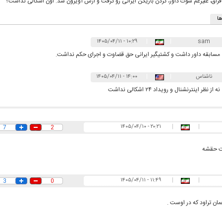
قزاق، علیرغم سوت داور، گردن بازیکن ایرانی رو گرفت و ازش آویزون شد. اون اشکالی نداشت؟
ا
۱۰:۲۹ - ۱۴۰۵/۰۴/۱۱
|
|
sam
مسابقه داور داشت و کشتیگیر ایرانی حق قضاوت و اجرای حکم نداشت.
له به کویت با
سخنرانی دیده نشده آیت‌الله هاشمی
ببینید| انیمیشن لگ
رفسنجانی درباره پذیرش قطع نامه۵۹۸
جنگنده اف-۵
ناشناس
|
|
۱۴:۰۰ - ۱۴۰۵/۰۴/۱۱
نه از نظر اینترنشنال و رویداد ۲۴ اشکالی نداشت
۲۰:۲۱ - ۱۴۰۵/۰۴/۱۰
|
|
7
2
ت حقشه
۱۱:۴۹ - ۱۴۰۵/۰۴/۱۱
|
|
3
0
علت تنگی نفس و راه های درمان آن
دلیل علاقه برخی اف
مان تراود که در اوست .
چیست؟