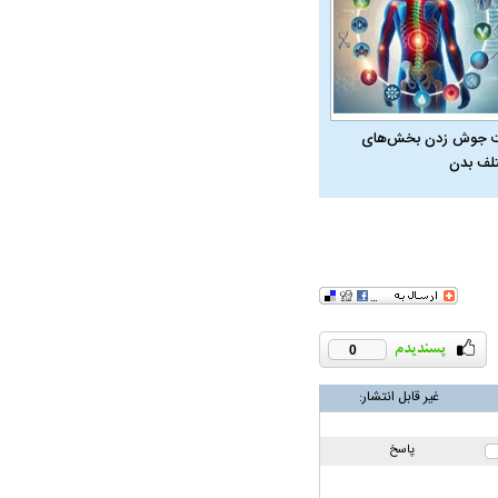
 جوش زدن بخش‌های
لف بدن
در دوران قاجار چگونه
مردی که سر خم نکرد؟ | غلامرضا تختی و
مرصاد و ال
0
حکومت پهلوی
غیر قابل انتشار:
پاسخ