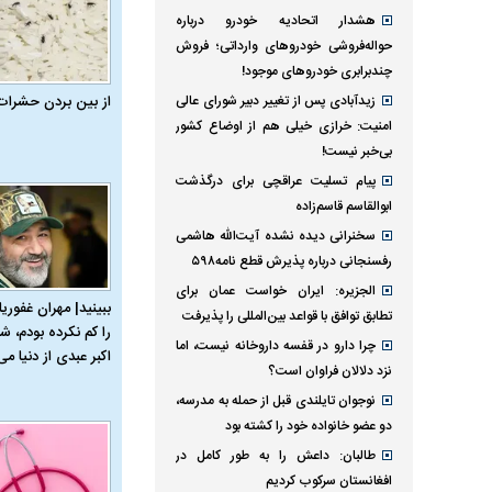
هشدار اتحادیه خودرو درباره
حواله‌فروشی خودروهای وارداتی‌؛ فروش
چندبرابری خودروهای موجود!
زیدآبادی پس از تغییر دبیر شورای عالی
از بین بردن حشرات
امنیت: خرازی خیلی هم از اوضاع کشور
بی‌خبر نیست!
پیام تسلیت عراقچی برای درگذشت
ابوالقاسم قاسم‌زاده
سخنرانی دیده نشده آیت‌الله هاشمی
رفسنجانی درباره پذیرش قطع نامه۵۹۸
الجزیره: ایران خواست عمان برای
ببینید| مهران غفوریا
تطابق توافق با قواعد بین‌المللی را پذیرفت
را کم نکرده بودم، شا
چرا دارو در قفسه داروخانه نیست، اما
اکبر عبدی از دنیا می‌
نزد دلالان فراوان است؟
نوجوان تایلندی قبل از حمله به مدرسه،
دو عضو خانواده خود را کشته بود
طالبان: داعش را به طور کامل در
افغانستان سرکوب کردیم