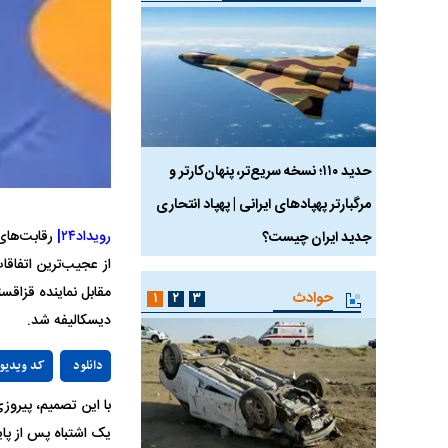
 ماسک
حدید ۱۱۰؛ نسخه سریع‌تر، پنهان‌کارتر و
هواپیمای مرموز E-11A BACN چیست؟
مرگبارتر پهپادهای ایرانی | پهپاد انتحاری
رویداد۲۴|
جدید ایران چیست؟
مقابل نماینده قزاقس
حوادث
۱
۲
۳
دیسکالیفه شد.
دانلود
کد ویدیو
یک اشتباه پس از پای