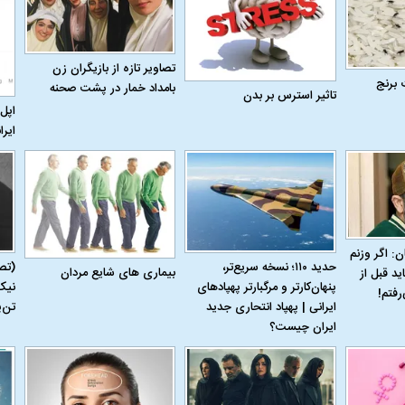
تصاویر تازه از بازیگران زن
 برنج
بامداد خمار در پشت صحنه
تاثیر استرس بر بدن
اپل 
ایرا
ن: اگر وزنم
حدید ۱۱۰؛ نسخه سریع‌تر،
(تص
بیماری‌ های شایع مردان
ید قبل از
پنهان‌کارتر و مرگبارتر پهپادهای
نیک
رفتم!
ایرانی | پهپاد انتحاری جدید
تن‌
ایران چیست؟