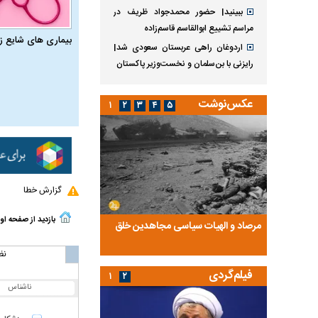
ببینید| حضور محمدجواد ظریف در
مراسم تشییع ابوالقاسم قاسم‌زاده
بیماری‌ های شایع ز
اردوغان راهی عربستان سعودی شد|
رایزنی با بن‌سلمان و نخست‌وزیر پاکستان
عکس‌نوشت
۱
۲
۳
۴
۵
گزارش خطا
بازدید از صفحه او
ضا تختی و
مرصاد و الهیات سیاسی مجاهدین خلق
آخرین پرده از حیات سی
روایتی از آخرین مصاحبه‌
نظ
فیلم‌گردی
۱
۲
ناشناس