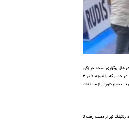
ه سریع‌تر، پنهان‌کارتر و
هواپیمای مرموز E-11A BACN چیست؟
یرانی | پهپاد انتحاری
لند در حال برگزاری است. در یکی
؟
از عجیب‌ترین اتفاقات این مسابقه، امیرمهدی سعیدی‌نوا نماینده وزن ۷۷ کیلوگرم تیم ملی کشورمان در حالی که با نتیجه ۷ بر ۳
با تصمیم داوران از مسابقات
بر از دست دادن فینال این رقابت‌ها، حداقل ۲۰ امتیاز ارزشمند رنکینگ نیز از دست رفت تا