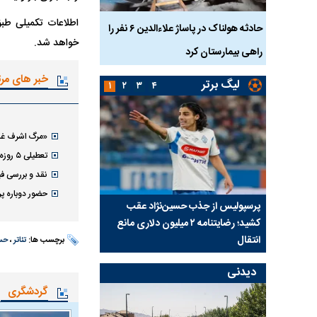
اطلاعات تکمیلی طبق
بازداشت
حادثه هولناک در پاساژ علاءالدین ۶ نفر را
ردپای سیاست در یک جنا
خواهد شد.
پلک
راهی بیمارستان کرد
ماجرای قتل مداح معر
خبر های مر
لیگ برتر
۱
۲
۳
۴
«مرگ اشرف غنی
تعطیلی ۵ روزه سالن‌های تئاتر | علت چیست؟
نقد و بررسی ف
حضور دوباره پر
ی شد؛
پرسپولیس از جذب حسین‌نژاد عقب
بازی‌های لیگ برتر فوتبا
کشید؛ رضایتنامه ۲ میلیون دلاری مانع
برگزار می‌شود
انتقال
برچسب ها:
تئاتر
،
حس
دیدنی
گردشگری