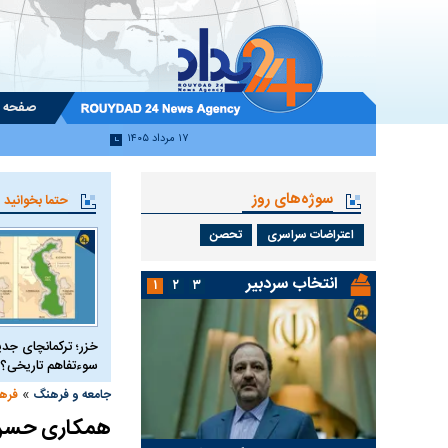
صفحه 
۱۷ مرداد ۱۴۰۵
سوژه‌های روز
حتما بخوانید
اعتراضات سراسری
تحصن
انتخاب سردبیر
۱
۲
۳
خزر؛ ترکمانچای جدی
سوءتفاهم تاریخی؟
»
جامعه و فرهنگ
فره
همکاری حسن م