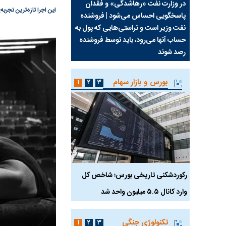
سیما علیه
در وزارت نفت «رهاشدگی» و فقدان
چرا رویای آمریکایی سرن
این اجرا تازه‌ترین تجربه‌ی کارگردانی یوسف باپیری اس
پاسخگویی احساس می‌شود | فروشنده
نابودی محور مقاومت تع
نفت وزیر است و تراستی‌هایی که پول به
پرد
حساب آنها می‌رود، باید توسط فروشنده
واشنگتن را زمین زد
رصد شوند
بورس و بازار سهام
۱
۲
۳
رکوردشکنی تاریخی بورس؛ شاخص کل
هجوم نقدینگی به بورس
وارد کانال ۵.۵ میلیون واحد شد
هم‌وزن در قله تاریخی
تکنولوژی جنگی
۱
۲
۳