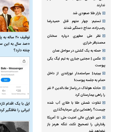
ندارند
بازار طلا صعودی شد
تسنیم: چهار متهم قتل حمیدرضا
رجب‌زاده، مداح دستگیر شدند
نظر علی مطهری درباره سخنان
توقیف ۲۰ ساله 
محمدباقر خرازی
«صد سال به این سا
چنته دارد؟
حمله به یک کشتی در سواحل عمان
عکس | مجتبی جباری به تیم لیگ یکی
پیوست
ببینید| سیاستمدار نیوزلندی از داخل
حمام به جلسه پیوست!
حادثه هولناک در پاساژ علاءالدین ۶ نفر
را راهی بیمارستان کرد
تفاوت شمش طلا با طلای آب شده
اپل با یک اقدام تازه
چیست؟ راهنمایی برای سرمایه‌گذاری
ایرانی را غافلگیر کرد
دبیر شورای عالی امنیت ملی: تا آمریکا
رفتارش را تصحیح نکند، تنگه هرمز باز
نخواهد شد