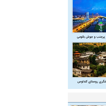
 پرجنب و جوش باتومی
شگری روستای کندلوس