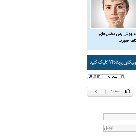
 جوش زدن بخش‌های
لف صورت
0
در دوران قاجار چگونه
مردی که سر خم نکرد؟ | غلامرضا تختی و
مرصاد و ال
حکومت پهلوی