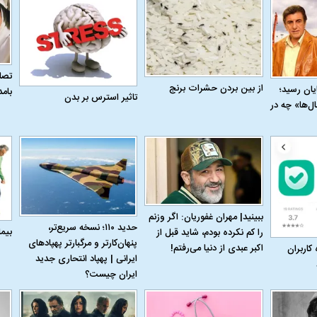
تصاو
از بین بردن حشرات برنج
به پایان رسید؛
بام
تاثیر استرس بر بدن
ل‌ها» چه در
ببینید| مهران غفوریان: اگر وزنم
حدید ۱۱۰؛ نسخه سریع‌تر،
بیم
را کم نکرده بودم، شاید قبل از
پنهان‌کارتر و مرگبارتر پهپادهای
اکبر عبدی از دنیا می‌رفتم!
 کاربران
ایرانی | پهپاد انتحاری جدید
ایران چیست؟