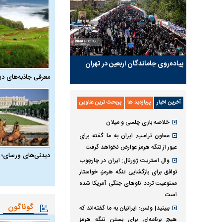
پیاده‌روی جاماندگان اربعین در تهران
معرفی جاذبه‌های دی
آخرین اخبار
پربازدید ها
پربحث ترین عناوین
خلاصه بازی چلسی و میلان
معاون ترامپ: ایران به ما گفته برای
عبور از تنگه هرمز عوارض نخواهد گرفت
دیدنی‌های ورسای؛ 
وال استریت ژورنال: ایران در چارچوب
توافق برای بازگشایی تنگه هرمز، خواستار
ممنوعیت تردد ناو‌های جنگی آمریکا شده
است
گوناگون
ببینید| ونس: ایرانیان به ما گفته‌اند که
هیچ برنامه‌ای برای بستن تنگه هرمز