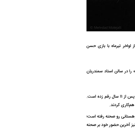
 اواخر تیرماه با بازی حسن
ه سریع‌تر، پنهان‌کارتر و
هواپیمای مرموز E-11A BACN چیست؟
یرانی | پهپاد انتحاری
ی کارگردانی یوسف باپیری است که سال ۱۳۹۸ نمایش «اُسلو» را در سالن استاد سمندریان
؟
اجرای «براساس دایی‌ وانیا از آنتون چخوف» همچنین همکاری دوباره حسن معجونی و هوتن شکیبا را پس از ۱۱ سال رقم زده است.
کوهستانی رو صحنه رفته است؛
یبا نیز آخرین حضور خود بر صحنه