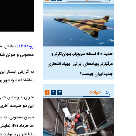
رویداد۲۴|
نمایش «بر
 ماسک
حدید ۱۱۰؛ نسخه سریع‌تر، پنهان‌کارتر و
هواپیمای مرموز E-11A BACN چیست؟
معجونی و هوتن شکیبا
مرگبارتر پهپادهای ایرانی | پهپاد انتحاری
جدید ایران چیست؟
تماشاخانه ایرانشهر 
حوادث
۱
۲
۳
این دو هنرمند آخرین‌بار سال ۱۳۹۴ در نمایش «ستوان آینیشمور» به کارگردانی حسن
حسن معجونی، به عنوا
اما خردا
را با اجرای بازتولید 