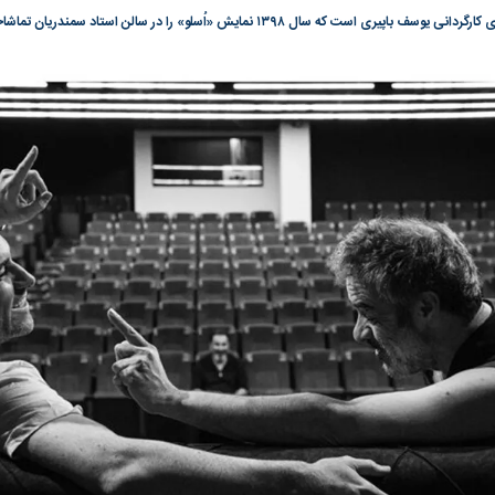
گونی رژیم و
مطالعه رفتار هیستریک صدا و سیما علیه
در وزارت نفت «ر
ت که سال ۱۳۹۸ نمایش «اُسلو» را در سالن استاد سمندریان تماشاخانه ایرانشهر روی صحنه برد.
بیر نشد؟ | پشت
کمپین نه به اعدام
پاسخگویی احساس 
ه تجارت پهپاد‌ ۱۵۰۰ دلاری که
نفت وزیر است و ت
حساب آنها می‌رود
رصد شوند
؛ شاخص کل و
بورس تهران رکورد شکست
رکوردشکنی تاریخ
وارد کانال ۵.۵ میلیون واحد شد