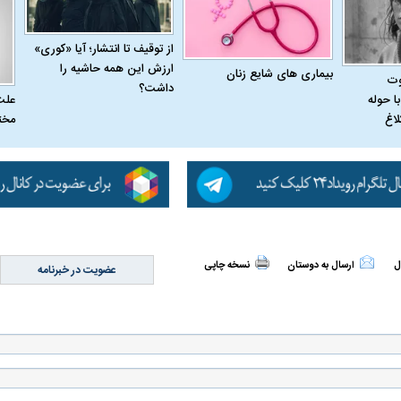
از توقیف تا انتشار؛ آیا «کوری»
ارزش این همه حاشیه را
بیماری‌ های شایع زنان
وت
داشت؟
علت
ا حوله
مخت
لاغ
ل
ارسال به دوستان
نسخه چاپی
عضویت در خبرنامه
اسی یک سلسله |
ریشه‌های عزاداری ماه محرم در فرهنگ
عزاداری ماه محرم 
ی شاه در ایران
و تاریخ ایران
انجام می‌شد؟