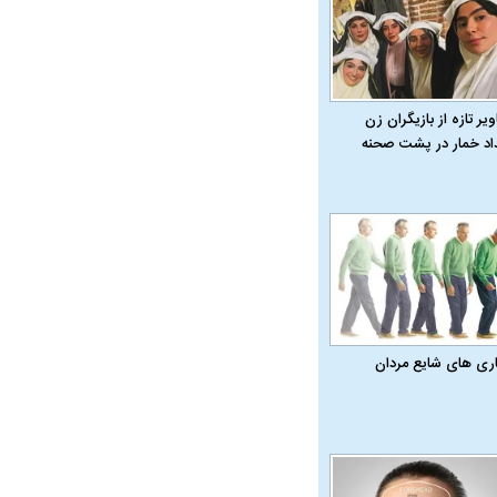
یر تازه از بازیگران زن
داد خمار در پشت صحنه
اری‌ های شایع مردان