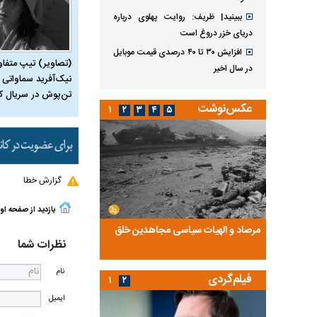
ببینید| ظریف: روایت پهلوی درباره
دریای خزر دروغ است
افزایش ۳۰ تا ۴۰ درصدی قیمت موبایل
(تصاویر) تیپ متفا
در سال اخیر
نیک‌آفرید سماواتی ب
تن‌پوش در سریال ک
عکس‌نوشت
۱
۲
۳
۴
۵
گزارش خطا
بازدید از صفحه او
ضا تختی و
مرصاد و الهیات سیاسی مجاهدین خلق
آخرین پرده از حیات سی
نظرات شما
روایتی از آخرین مصاحبه‌
نام
فیلم‌گردی
۱
۲
ایمیل