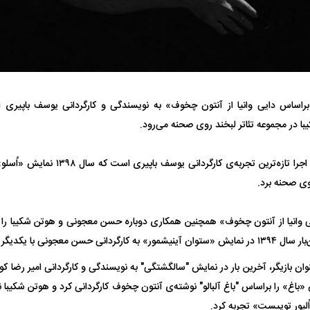
اساس دایی‌ وانیا از آنتون چخوف» به نویسندگی و کارگردانی یوسف باپیری از
فضاپیمای «استارشیپ» ایلان ماسک
حدید ۱۱۰؛ نسخ
 در مجموعه تئاتر لبخند روی صحنه می‌رود.
چیست؟
مرگبارتر پهپادهای ا
به گزارش ایسنا, این اجرا تازه‌ترین تجربه‌
جدید ایران چیست
روی صحنه برد.
 معجونی با یکدیگر هم‌کاری کردند.
ن بازیگر، آخرین بار در نمایش "سالگشتگی" به نویسندگی و کارگردانی امیر رضا 
د ۱۴۰۱ نمایش «باغ» را براساس "باغ آلبالو" نوشته‌ی آنتون چخوف کارگردانی کرد و هوتن شک
«اُلیور توییست» تجربه کرد.