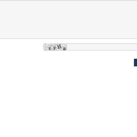
ندی از داخل حمام
ببینید| ونس: ایرانیان به ما گفته‌اند که
ببینید| سیاستمدار 
هیچ برنامه‌ای برای بستن تنگه هرمز
به جلسه پیوست!
ندارند
علت تنگی نفس و راه های درمان آن
دلیل علاقه برخی اف
چیست؟