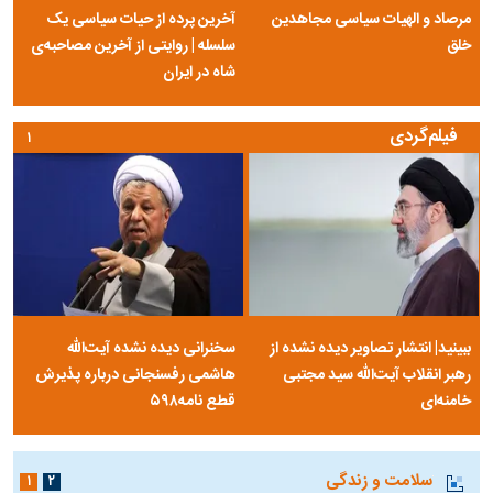
مرصاد و الهیات سیاسی مجاهدین
آخرین پرده از حیات سیاسی یک
خلق
سلسله | روایتی از آخرین مصاحبه‌ی
شاه در ایران
فیلم‌گردی
۱
ببینید| انتشار تصاویر دیده نشده از
سخنرانی دیده نشده آیت‌الله
رهبر انقلاب آیت‌الله سید مجتبی
هاشمی رفسنجانی درباره پذیرش
خامنه‌ای
قطع نامه۵۹۸
سلامت و زندگی
۱
۲