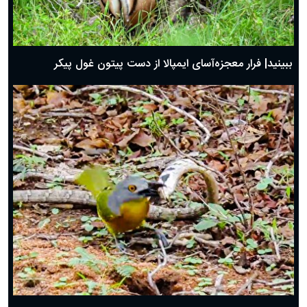
ببینید| فرار معجزه‌آسای ایمپالا از دست پیتون غول پیکر