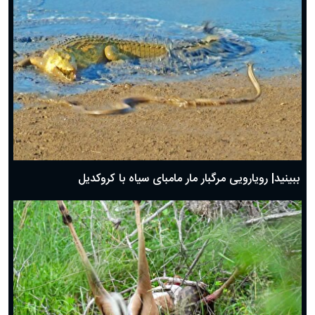
ببینید| رویارویی مرگبار مار مامبای سیاه با کروکدیل