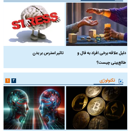
دلیل علاقه برخی افراد به فال و
تاثیر استرس بر بدن
ع
طالع‌بینی چیست؟
آ
تکنولوژی
۱
۲