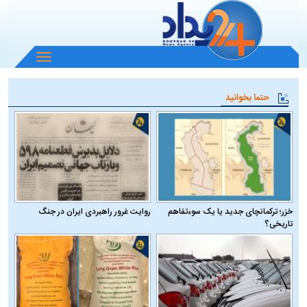
باز
و
بسته
حتما بخوانید
کردن
منو
خزر؛ ترکمانچای جدید یا یک سوءتفاهم
روایت غرور راهبردی ایران در جنگ
تاریخی؟