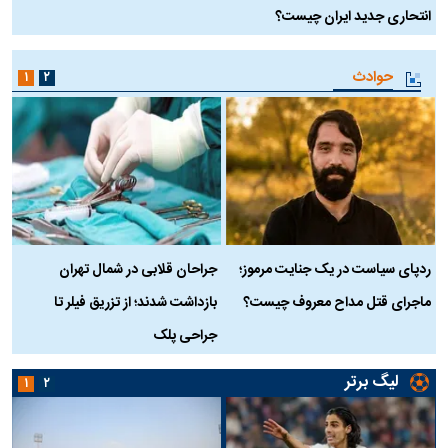
انتحاری جدید ایران چیست؟
حوادث
۱
۲
ردپای سیاست در یک جنایت مرموز؛
جراحان قلابی در شمال تهران
ماجرای قتل مداح معروف چیست؟
بازداشت شدند؛ از تزریق فیلر تا
س
جراحی پلک
د
لیگ برتر
۱
۲