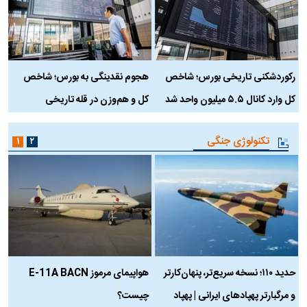
رکوردشکنی تاریخی بورس؛ شاخص
هجوم نقدینگی به بورس؛ شاخص
ب
کل وارد کانال ۵.۵ میلیون واحد شد
کل و هم‌وزن در قله تاریخی
تکنولوژی جنگی
۱
۲
حدید ۱۱۰؛ نسخه سریع‌تر، پنهان‌کارتر
هواپیمای مرموز E-11A BACN
ف
و مرگبارتر پهپادهای ایرانی | پهپاد
چیست؟
م