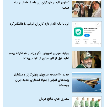
تصاویر تازه از بازیگران زن بامداد خمار در پشت
صحنه
اپل با یک اقدام تازه کاربران ایرانی را غافلگیر کرد
ببینید| مهران غفوریان: اگر وزنم را کم نکرده بودم،
شاید قبل از اکبر عبدی از دنیا می‌رفتم!
حدید ۱۱۰؛ نسخه سریع‌تر، پنهان‌کارتر و مرگبارتر
پهپادهای ایرانی | پهپاد انتحاری جدید ایران
چیست؟
بیماری‌ های شایع مردان