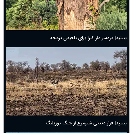
ببینید| دردسر مار کبرا برای بلعیدن بزمجه
ببینید| فرار دیدنی شترمرغ از چنگ یوزپلنگ