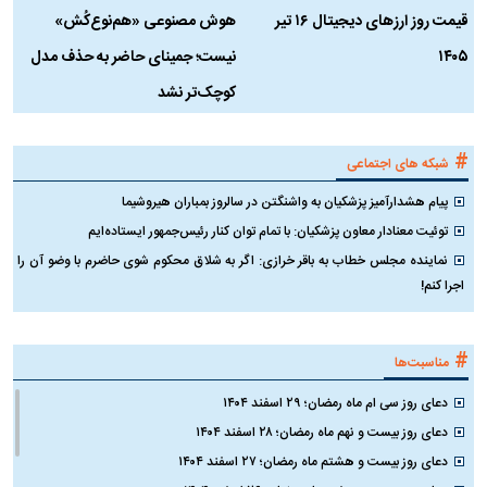
قیمت روز ارز‌های دیجیتال ۱۶ تیر
هوش مصنوعی «هم‌نوع‌کُش»
چ
۱۴۰۵
نیست؛ جمینای حاضر به حذف مدل
ک
کوچک‌تر نشد
#
شبکه های اجتماعی
پیام هشدارآمیز پزشکیان به واشنگتن در سالروز بمباران هیروشیما
توئیت معنادار معاون پزشکیان: با تمام توان کنار رئیس‌جمهور ایستاده‌ایم
نماینده مجلس خطاب به باقر خرازی: اگر به شلاق محکوم شوی حاضرم با وضو آن را
اجرا کنم!
#
مناسبت‌ها
دعای روز سی ام ماه رمضان؛ ۲۹ اسفند ۱۴۰۴
دعای روز بیست و نهم ماه رمضان؛ ۲۸ اسفند ۱۴۰۴
دعای روز بیست و هشتم ماه رمضان؛ ۲۷ اسفند ۱۴۰۴