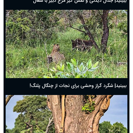
ببینید| جدال دیدنی و نفس گیر مرغ دبیر با شغال
ببینید| شگرد گراز وحشی برای نجات از چنگال پلنگ!