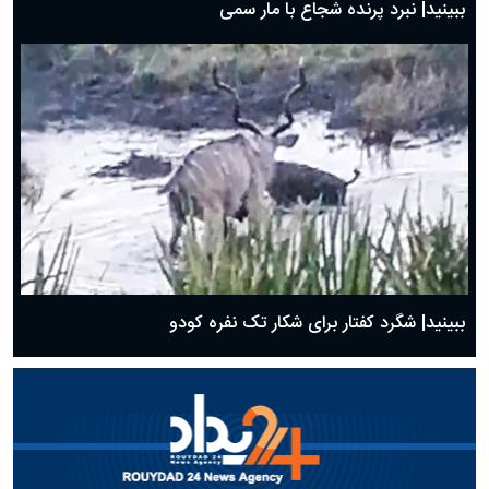
ببینید| نبرد پرنده شجاع با مار سمی
ببینید| شگرد کفتار برای شکار تک نفره کودو