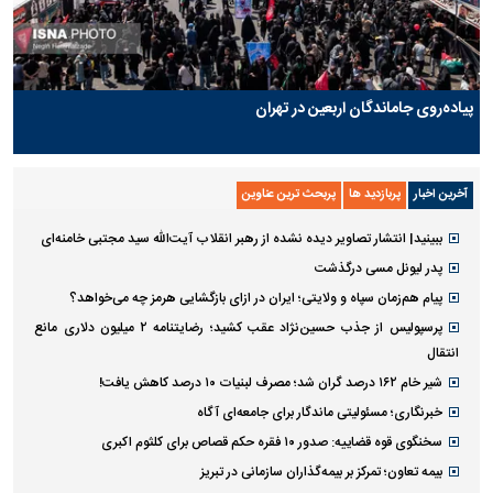
پیاده‌روی جاماندگان اربعین در تهران
آخرین اخبار
پربازدید ها
پربحث ترین عناوین
ببینید| انتشار تصاویر دیده نشده از رهبر انقلاب آیت‌الله سید مجتبی خامنه‌ای
پدر لیونل مسی درگذشت
پیام هم‌زمان سپاه و ولایتی؛ ایران در ازای بازگشایی هرمز چه می‌خواهد؟
پرسپولیس از جذب حسین‌نژاد عقب کشید؛ رضایتنامه ۲ میلیون دلاری مانع
انتقال
شیر خام ۱۶۲ درصد گران شد؛ مصرف لبنیات ۱۰ درصد کاهش یافت!
خبرنگاری؛ مسئولیتی ماندگار برای جامعه‌ای آگاه
سخنگوی قوه قضاییه: صدور ۱۰ فقره حکم قصاص برای کلثوم اکبری
بیمه تعاون؛ تمرکز بر بیمه‌گذاران سازمانی در تبریز