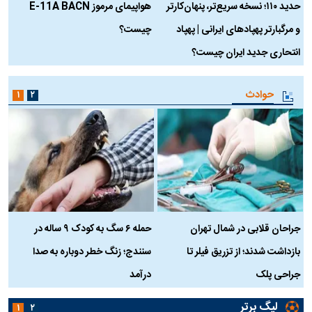
حدید ۱۱۰؛ نسخه سریع‌تر، پنهان‌کارتر
هواپیمای مرموز E-11A BACN
ف
و مرگبارتر پهپادهای ایرانی | پهپاد
چیست؟
م
انتحاری جدید ایران چیست؟
حوادث
۱
۲
جراحان قلابی در شمال تهران
حمله ۶ سگ به کودک ۹ ساله در
بازداشت شدند؛ از تزریق فیلر تا
سنندج؛ زنگ خطر دوباره به صدا
ن
جراحی پلک
درآمد
لیگ برتر
۱
۲