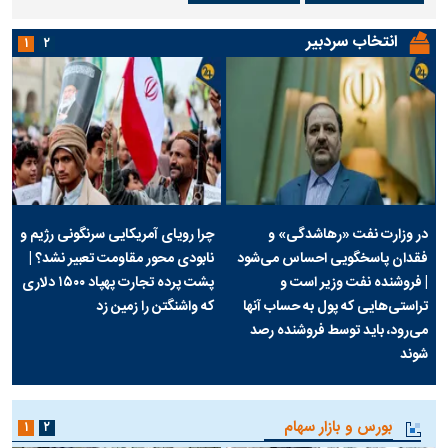
انتخاب سردبیر
۱
۲
در وزارت نفت «رهاشدگی» و
چرا رویای آمریکایی سرنگونی رژیم و
فقدان پاسخگویی احساس می‌شود
نابودی محور مقاومت تعبیر نشد؟ |
| فروشنده نفت وزیر است و
پشت پرده تجارت پهپاد‌ ۱۵۰۰ دلاری
تراستی‌هایی که پول به حساب آنها
که واشنگتن را زمین زد
می‌رود، باید توسط فروشنده رصد
شوند
بورس و بازار سهام
۱
۲