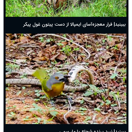
ببینید| فرار معجزه‌آسای ایمپالا از دست پیتون غول پیکر
ببینید| نبرد پرنده شجاع با مار سمی