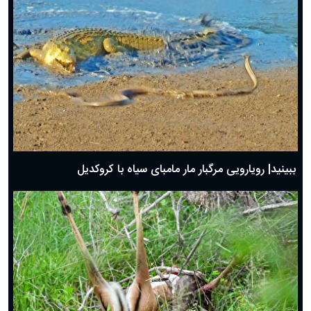
ببینید| رویارویی مرگبار مار مامبای سیاه با کروکدیل