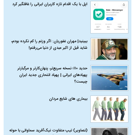
اپل با یک اقدام تازه کاربران ایرانی را غافلگیر کرد
ببینید| مهران غفوریان: اگر وزنم را کم نکرده بودم،
شاید قبل از اکبر عبدی از دنیا می‌رفتم!
حدید ۱۱۰؛ نسخه سریع‌تر، پنهان‌کارتر و مرگبارتر
پهپادهای ایرانی | پهپاد انتحاری جدید ایران
چیست؟
بیماری‌ های شایع مردان
(تصاویر) تیپ متفاوت نیک‌آفرید سماواتی با حوله