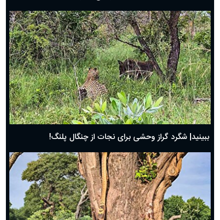
ببینید| شگرد گراز وحشی برای نجات از چنگال پلنگ!