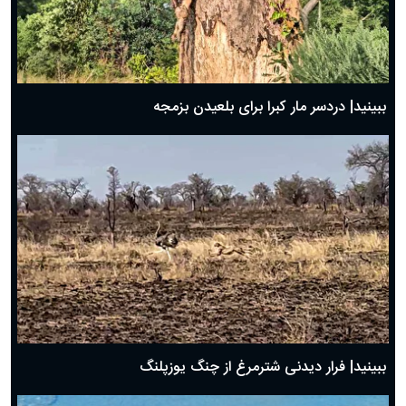
ببینید| دردسر مار کبرا برای بلعیدن بزمجه
ببینید| فرار دیدنی شترمرغ از چنگ یوزپلنگ