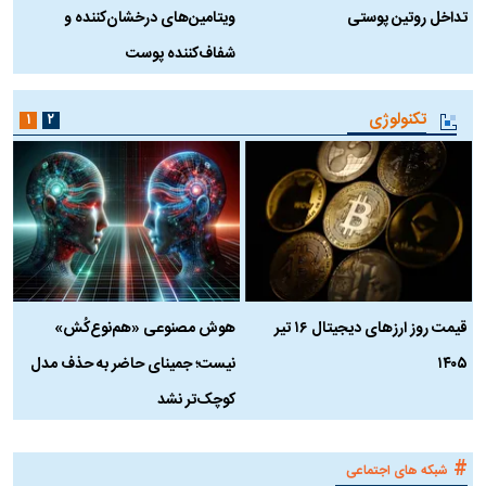
تداخل روتین پوستی
ویتامین‌های درخشان‌کننده و
د
شفاف‌کننده پوست
ط
تکنولوژی
۱
۲
قیمت روز ارز‌های دیجیتال ۱۶ تیر
هوش مصنوعی «هم‌نوع‌کُش»
چ
۱۴۰۵
نیست؛ جمینای حاضر به حذف مدل
ک
کوچک‌تر نشد
#
شبکه های اجتماعی