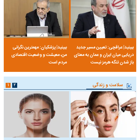
ببینید| عراقچی: تعیین مسیر جدید
ببینید| پزشکیان: مهمترین نگرانی
دریایی میان ایران و عمان به معنای
من، معیشت و وضعیت اقتصادی
باز شدن تنگه هرمز نیست
مردم است
سلامت و زندگی
۱
۲