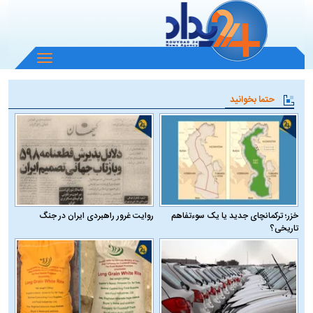
باز
و
بسته
حتما بخوانید
کردن
منو
خزر؛ ترکمانچای جدید یا یک سوءتفاهم
روایت غرور راهبردی ایران در جنگ
تاریخی؟