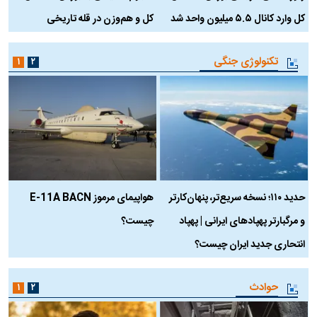
کل وارد کانال ۵.۵ میلیون واحد شد
کل و هم‌وزن در قله تاریخی
تکنولوژی جنگی
۱
۲
حدید ۱۱۰؛ نسخه سریع‌تر، پنهان‌کارتر
هواپیمای مرموز E-11A BACN
ف
و مرگبارتر پهپادهای ایرانی | پهپاد
چیست؟
م
انتحاری جدید ایران چیست؟
حوادث
۱
۲