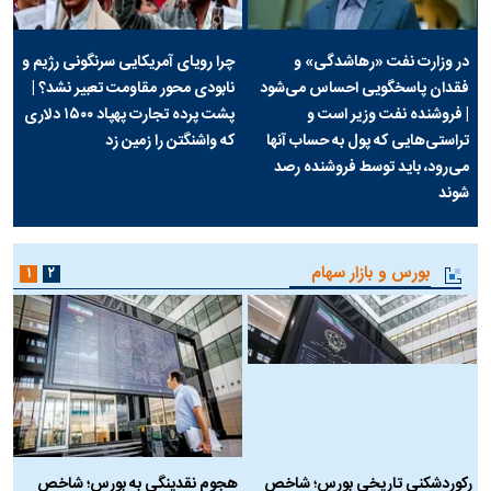
در وزارت نفت «رهاشدگی» و
چرا رویای آمریکایی سرنگونی رژیم و
فقدان پاسخگویی احساس می‌شود
نابودی محور مقاومت تعبیر نشد؟ |
| فروشنده نفت وزیر است و
پشت پرده تجارت پهپاد‌ ۱۵۰۰ دلاری
تراستی‌هایی که پول به حساب آنها
که واشنگتن را زمین زد
می‌رود، باید توسط فروشنده رصد
شوند
بورس و بازار سهام
۱
۲
رکوردشکنی تاریخی بورس؛ شاخص
هجوم نقدینگی به بورس؛ شاخص
ب