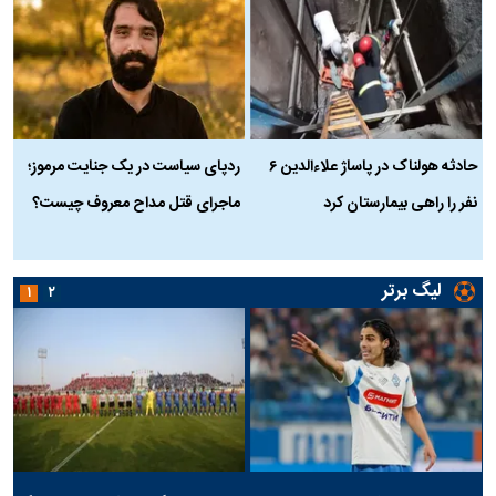
حادثه هولناک در پاساژ علاءالدین ۶
ردپای سیاست در یک جنایت مرموز؛
ج
نفر را راهی بیمارستان کرد
ماجرای قتل مداح معروف چیست؟
ب
ج
لیگ برتر
۱
۲