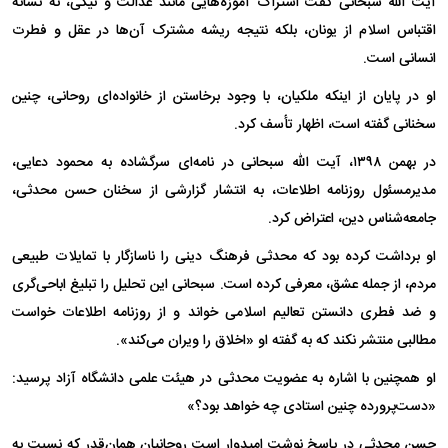
آیت الله سبحانی گفت اشتراک آموزه‌هایی مانند عدالت و نیکی، نه نشانه
اقتباس اسلام از یونان، بلکه نتیجه ریشه مشترک آن‌ها در عقل و فطرت
انسانی است.
او در پایان از اینکه ملکیان، با وجود برخاستن از خانواده‌ای روحانی، چنین
سخنانی گفته است، اظهار تأسف کرد.
در بهمن ۱۳۹۸، آیت الله سبحانی در نامه‌ای سرگشاده به محمود دعایی،
مدیرمسئول روزنامه اطلاعات، به انتشار گزارشی از سخنان حسن محدثی،
جامعه‌شناس دین، اعتراض کرد.
او برداشت کرده بود که محدثی فرهنگ دینی را ناسازگار با تمایلات طبیعی
مردم، از جمله عشق، معرفی کرده است. سبحانی این تحلیل را تبلیغ اباحی‌گری
و ضد فطری دانستن تعالیم اسلامی خواند و از روزنامه اطلاعات خواست
مطالبی منتشر نکند که به گفته او «اخلاق را ویران می‌کند».
او همچنین با اشاره به عضویت محدثی در هیئت علمی دانشگاه آزاد پرسید:
«دست‌پرورده چنین استادی چه خواهد بود؟»
حسن محدثی در پاسخ نوشت امیدوار است روحانیان همان‌قدر که نسبت به