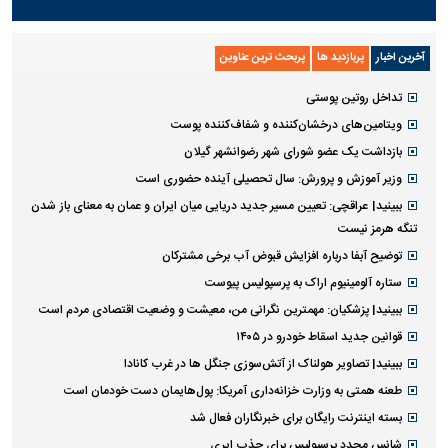
آخرین اخبار
پربازدید ها
پربحث ترین عناوین
تداخل روتین پوستی
ویتامین‌های درخشان‌کننده و شفاف‌کننده پوست
بازداشت یک عضو شورای شهر رضوانشهر گیلان
وزیر آموزش و پرورش: سال تحصیلی آینده حضوری است
ببینید| عراقچی: تعیین مسیر جدید دریایی میان ایران و عمان به معنای باز شدن
تنگه هرمز نیست
توضیح آبفا درباره افزایش قبوض آب برخی مشترکان
ستاره آلومینیوم اراک به پرسپولیس پیوست
ببینید| پزشکیان: مهمترین نگرانی من، معیشت و وضعیت اقتصادی مردم است
قوانین جدید اسقاط خودرو در ۱۴۰۵
ببینید| تصاویر هولناک از آتش‌سوزی جنگل ها در غرب کانادا
طعنه همتی به وزارت خزانه‌داری آمریکا: پول‌هایمان دست خودمان است
بسته اینترنت رایگان برای خبرنگاران فعال شد
شانس مجدد پرسپولیس برای جذب ایری