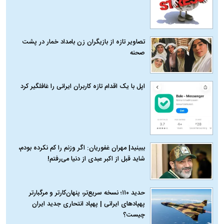
تصاویر تازه از بازیگران زن بامداد خمار در پشت
صحنه
اپل با یک اقدام تازه کاربران ایرانی را غافلگیر کرد
ببینید| مهران غفوریان: اگر وزنم را کم نکرده بودم،
شاید قبل از اکبر عبدی از دنیا می‌رفتم!
حدید ۱۱۰؛ نسخه سریع‌تر، پنهان‌کارتر و مرگبارتر
پهپادهای ایرانی | پهپاد انتحاری جدید ایران
چیست؟