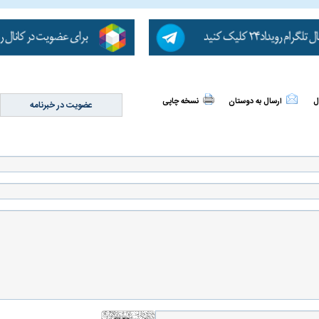
ن نگرانی من،
ببینید| عراقچی: تعیین مسیر جدید
ببینید| پزشکیان: م
ل
ارسال به دوستان
نسخه چاپی
عضویت در خبرنامه
ادی مردم است
دریایی میان ایران و عمان به معنای باز
معیشت و وضعیت 
شدن تنگه هرمز نیست
ده و شفاف‌کننده
دلیل علاقه برخی افراد به فال و طالع‌بینی
تداخل روتین پوست