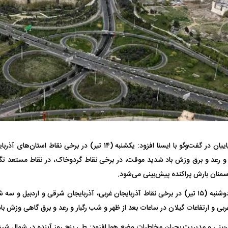
تر، پنهان‌کارتر و
هواپیمای مرموز E-11A BACN چیست؟
| پهپاد انتحاری
Tomcat چیست؟
صادق ضیاییان در گفت‌و‌گو با ایسنا افزود: یکشنبه (۱۴ تیر) در بر
ار و رعد و برق وزش باد شدید موقت، در برخی نقاط گردوخاک، در نقاط مستعد تگر
سمنان بارش پراکنده پیش‌بینی می‌شود.
ربی و ارتفاعات گیلان در ساعات بعد از ظهر و شب رگبار و رعد و برق گاهی وزش باد 
بینی و مدیریت بحران مخاطرات وضع هوا افزود: طی پنج روز آینده در شمال شرق