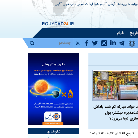
رباره ما
پیوندها
آرشیو
آب و هوا
اوقات شرعی
نظرسنجی
آگهی
اریخ
فیلم
 فولاد مبارکه کم شد، پاداش
ت‌مدیره بیشتر؛ پول
سازی کجا می‌رود؟
نیازمندیها
تاریخ انتشار:
۱۰:۴۳ - ۱۴ تير ۱۴۰۵