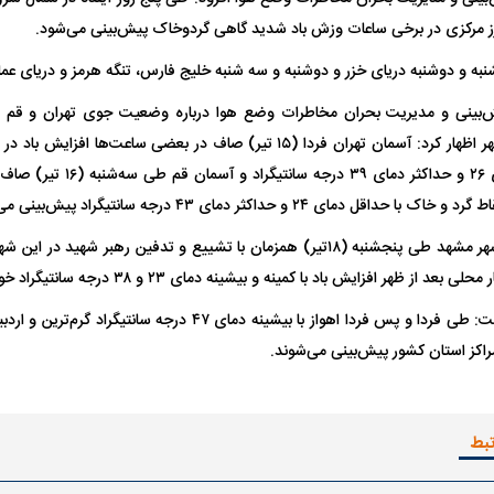
برز مرکزی در برخی ساعات وزش باد شدید گاهی گردوخاک پیش‌بینی می‌شود.
یت مرموز؛
جراحان قلابی در شمال تهران بازداشت
نبه و دوشنبه دریای خزر و دوشنبه و سه شنبه خلیج فارس، تنگه هرمز و دریای عم
وف چیست؟
شدند؛ از تزریق فیلر تا جراحی پلک
راهی بیمارستان کر
‌بینی و مدیریت بحران مخاطرات وضع هوا درباره وضعیت جوی تهران و قم در
شهدی در این دو شهر اظهار کرد: آسمان تهران فردا (۱۵ تیر) صاف در بعضی س
خاک با حداقل دمای ۲۶ و حداکثر 
قل دمای ۲۴ و حداکثر دمای ۴۳ درجه سانتیگراد پیش‌بینی می‌شود.
وی در مورد دمای شهر مشهد طی پنجشنبه (۱۸تیر) همزمان با تشییع و تدفین رهبر
د از ظهر افزایش باد با کمینه و بیشینه دمای ۲۳ و ۳۸ درجه سانتیگراد خواهد بود.
ل با تماشاگر
رقم نجومی رضایتنامه مدافع موردنظر
دو خرید جدید پرس
پرسپولیس لو رفت
امضای قرارداد امر
راکز استان کشور پیش‌بینی می‌شوند.
تبط