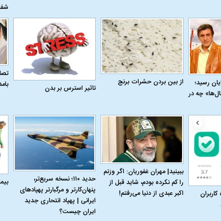
شفا
تصاو
از بین بردن حشرات برنج
به پایان رسید؛
بام
تاثیر استرس بر بدن
ل‌ها» چه در
ببینید| مهران غفوریان: اگر وزنم
اسی یک سلسله |
ریشه‌های عزاداری ماه محرم در فرهنگ
عزاداری ماه محرم 
حدید ۱۱۰؛ نسخه سریع‌تر،
بیم
را کم نکرده بودم، شاید قبل از
ی شاه در ایران
و تاریخ ایران
انجام می‌شد؟
پنهان‌کارتر و مرگبارتر پهپادهای
اکبر عبدی از دنیا می‌رفتم!
 کاربران
ایرانی | پهپاد انتحاری جدید
ایران چیست؟