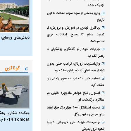
نزدیک شده
واریز بخشی از سود سهام عدالت تا این
تاریخ
ریاکاری نهادی در آموزش و پرورش؛ از
کمبود معلم تا بسیج امکانات برای
دیدنی‌های ورسای؛ 
مناسبت‌ها
جزئیات دیدار و گفتگوی پزشکیان با
رهبر انقلاب
وال‌استریت ژورنال: ترامپ حتی بدون
گوناگون
توافق هسته‌ای آماده پایان جنگ بود
تسنیم خبر انتصاب محسن رضایی را
حذف کرد
استوری تلخ خواهر ماه‌چهره خلیلی در
سالگرد درگذشت او
فاجعه استقلال؛ ۴۰۰ هزار دلار حق امضا
جنگنده شکاری رهگیر
برای موسی جنپو بی‌گل
F-14 Tomcat چیست؟
توضیحات فرزند علی لاریجانی درباره
نحوه ترور پدرش