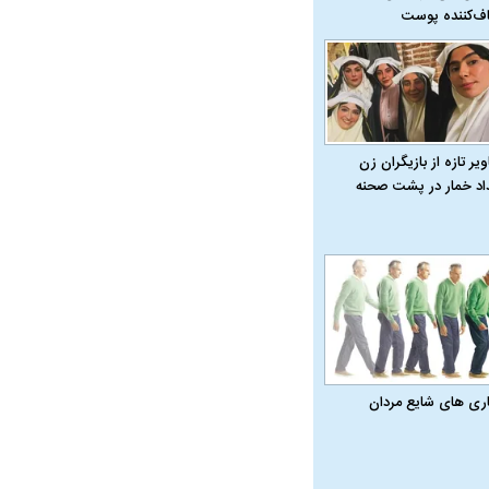
ف‌کننده پوست
یر تازه از بازیگران زن
داد خمار در پشت صحنه
در دوران قاجار چگونه
مردی که سر خم نکرد؟ | غلامرضا تختی و
مرصاد و ال
اری‌ های شایع مردان
حکومت پهلوی