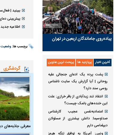
ببینید | فعال
پیش‌بینی دمای
اطلاعیه جدید ه
پیاده‌روی جاماندگان اربعین در تهران
برچسب ها:
وضعیت ه
آخرین اخبار
پربازدید ها
پربحث ترین عناوین
گردشگری
پشت پرده یک ادعای جنجالی علیه
روحانی | آیا گزارش یک سایت ناشناس
روسی سند دارد؟
انتقاد تند زیدآبادی از باقر خرازی: علت
این خنده‌های بانمک چیست؟
اعتمادبه‌نفس عجیب کارشناس
صداوسیما: دانش بیشتری از مسئولان
دیپلماسی دارم
معرفی جاذبه‌های دی
ونس: آمریکا به توافق تنگه هرمز