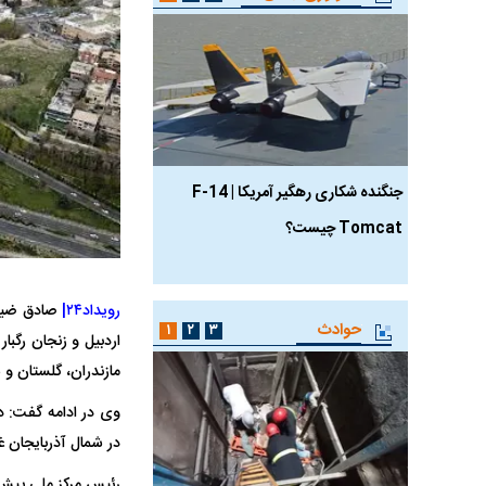
جنگنده شکاری رهگیر آمریکا | F-14
حدید ۱۱۰؛ نسخه سریع‌
Tomcat چیست؟
مرگبارتر پهپادهای ایرانی 
جدید ایران چیست؟
رویداد۲۴|
حوادث
۱
۲
۳
اردبیل و زنجان رگب
مازندران، گلستان و 
در شمال آذربایجان غ
رئیس مرکز ملی پیش‌