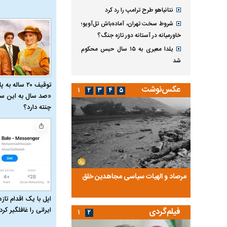
نتانیاهو طرح ترامپ را رد کرد
شروط سخت تهران، آماده‌باش تل‌آویو؛
خاورمیانه در آستانه دور تازه جنگ؟
یلدا معیری به ۱۵ سال حبس محکوم
شد
توقیف ۲۰ ساله 
عکس‌نوشت
۱
۲
۳
۴
۵
«صد سال به این سا
چنته دارد؟
ضا تختی و
مرصاد و الهیات سیاسی مجاهدین خلق
آخرین پرده از حیات سی
روایتی از آخرین مصاحبه‌
اپل با یک اقدام تازه
ایرانی را غافلگیر کرد
فیلم‌گردی
۱
۲