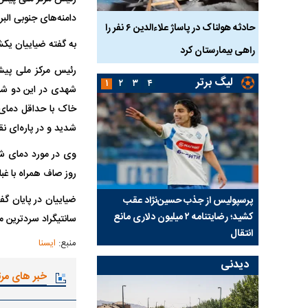
دامنه‌های جنوبی ال
بازداشت
حادثه هولناک در پاساژ علاءالدین ۶ نفر را
ردپای سیاست در یک جنا
به گفته ضیاییان یکش
پلک
راهی بیمارستان کرد
ماجرای قتل مداح معر
رئیس مرکز ملی پیش
لیگ برتر
۱
۲
۳
۴
شدید و در پاره‌ای نقاط گرد و خاک با حدا
روز صاف همراه با غبار محلی بع
ی شد؛
پرسپولیس از جذب حسین‌نژاد عقب
بازی‌های لیگ برتر فوتبا
کشید؛ رضایتنامه ۲ میلیون دلاری مانع
برگزار می‌شود
سانتیگراد سردترین م
انتقال
منبع:
ایسنا
دیدنی
خبر های مر