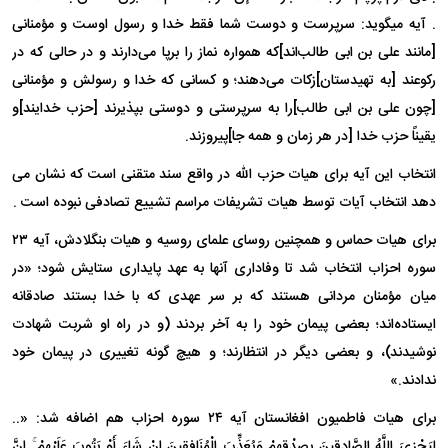
. آیه میگوید: سرپرست و دوست شما فقط خدا و رسول اوست و مؤمنانی
[مانند علی بن ابی طالب‌اند]که همواره نماز را برپا می‌دارند و در حالی که در
رکوعند [به تهیدستان]زکات می‌دهند؛ و کسانی که خدا و رسولش و مؤمنانی
[چون علی بن ابی طالب]را به سرپرستی و دوستی بپذیرند [حزب خدایند]و
یقیناً حزب خدا [در هر زمان و همه جا]پیروزند.
انتخاب این آیه برای هیات حزب الله در واقع سند متقنی است که نشان می
دهد انتخاب آیات توسط هیات تشریفات مراسم تشییع تصادفی نبوده است .
برای هیات حماس و همچنین روسای علمای روسیه و هیات بنگلادش، آیه ۲۳
سوره احزاب انتخاب شد تا وفاداری آنها به عهد پایداری ستایش شود؛ «در
میان مؤمنان مردانی هستند که بر سر عهدی که با خدا بستند صادقانه
ایستاده‌اند؛ بعضی پیمان خود را به آخر بردند (و در راه او شربت شهادت
نوشیدند)، و بعضی دیگر در انتظارند؛ و هیچ گونه تغییرى در پیمان خود
ندادند.»
برای هیات فاطمیون افغانستان آیه ۲۴ سوره احزاب هم اضافه شد: «..
لِیَجْزِیَ اللَّهُ الصَّادِقِینَ بِصِدْقِهِمْ وَیُعَذِّبَ الْمُنَافِقِینَ إِنْ شَاءَ أَوْ یَتُوبَ عَلَیْهِمْ ۚ إِنَّ