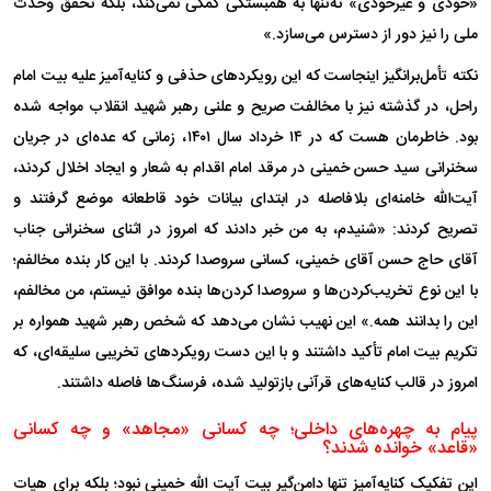
«خودی و غیرخودی» نه‌تنها به همبستگی کمکی نمی‌کند، بلکه تحقق وحدت
ملی را نیز دور از دسترس می‌سازد.»
نکته تأمل‌برانگیز اینجاست که این رویکرد‌های حذفی و کنایه‌آمیز علیه بیت امام
راحل، در گذشته نیز با مخالفت صریح و علنی رهبر شهید انقلاب مواجه شده
بود. خاطرمان هست که در ۱۴ خرداد سال ۱۴۰۱، زمانی که عده‌ای در جریان
سخنرانی سید حسن خمینی در مرقد امام اقدام به شعار و ایجاد اخلال کردند،
آیت‌الله خامنه‌ای بلافاصله در ابتدای بیانات خود قاطعانه موضع گرفتند و
تصریح کردند: «شنیدم، به من خبر دادند که امروز در اثنای سخنرانی جناب
آقای حاج حسن آقای خمینی، کسانی سروصدا کردند. با این کار بنده مخالفم؛
با این نوع تخریب‌کردن‌ها و سروصدا کردن‌ها بنده موافق نیستم، من مخالفم،
این را بدانند همه.» این نهیب نشان می‌دهد که شخص رهبر شهید همواره بر
تکریم بیت امام تأکید داشتند و با این دست رویکرد‌های تخریبی سلیقه‌ای، که
امروز در قالب کنایه‌های قرآنی بازتولید شده، فرسنگ‌ها فاصله داشتند.
پیام به چهره‌های داخلی؛ چه کسانی «مجاهد» و چه کسانی
«قاعد» خوانده شدند؟
این تفکیک کنایه‌آمیز تنها دامن‌گیر بیت آیت الله خمینی نبود؛ بلکه برای هیات