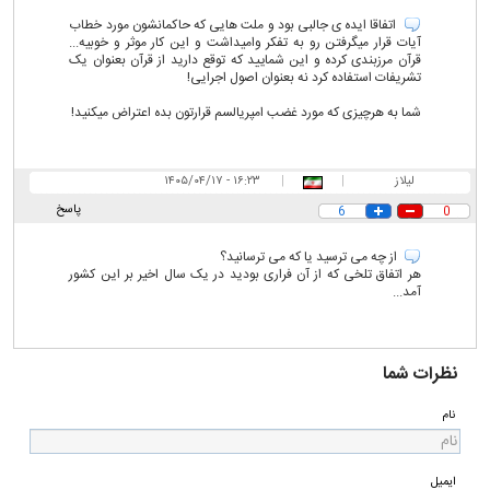
اتفاقا ایده ی جالبی بود و ملت هایی که حاکمانشون مورد خطاب
آیات قرار میگرفتن رو به تفکر وامیداشت و این کار موثر و خوبیه...
قرآن مرزبندی کرده و این شمایید که توقع دارید از قرآن بعنوان یک
تشریفات استفاده کرد نه بعنوان اصول اجرایی!
شما به هرچیزی که مورد غضب امپریالسم قرارتون بده اعتراض میکنید!
لیلاز
|
|
۱۶:۲۳ - ۱۴۰۵/۰۴/۱۷
پاسخ
6
0
از چه می ترسید یا که می ترسانید؟
هر اتفاق تلخی که از آن فراری بودید در یک سال اخیر بر این کشور
آمد...
نظرات شما
نام
ایمیل