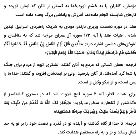
مؤمنان، کافران را به خشم آورد.خدا به کسانی از آنان که ایمان آورده و
کار‌های شایسته انجام داده‌اند، آمرزش و پاداشی بزرگ وعده داده است.
هند در دوره نخست وزیری نارندرا مودی به شریک راهبردی اسراییل تبدیل
شده . هیات هند با آیه ۱۷۳ سوره آل عمران مواجه شد که به منافقان و
نفوذی‌های دشمن اشاره دارد: «الَّذِینَ قَالَ لَهُمُ النَّاسُ إِنَّ النَّاسَ قَدْ جَمَعُوا لَکُمْ
فَاخْشَوْهُمْ فَزَادَهُمْ إِیمَانًا وَقَالُوا حَسْبُنَا اللَّهُ وَنِعْمَ الْوَکِیلُ»
ترجمه: همان کسانی که مردمِ به آنان گفتند: لشکری انبوه از مردم برای جنگ
با شما گرد آمده‌اند، از آنان بترسید. ولی بر ایمانشان افزود، و گفتند: خدا ما را
بس است، و او نیکو وکیل و است.
برای هیات قطر، آیه ۲ سوره فتح تلاوت شد که در بستری کنایه‌آمیز از
«گذشتن از گناهان» سخن می‌گوید: «لِیَغْفِرَ لَکَ اللَّهُ مَا تَقَدَّمَ مِنْ ذَنْبِکَ وَمَا
تَأَخَّرَ وَیُتِمَّ نِعْمَتَهُ عَلَیْکَ وَیَهْدِیَکَ صِرَاطًا مُسْتَقِیمًا»
ترجمه: تا خدا از گناه گذشته و آینده تو در گذرد و نعمت خود را بر تو به حد
کمال رساند و تو را به راه مستقیم هدایت کند.