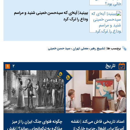
ببینید| آیه‌ای که سیدحسن خمینی شنید و مراسم
وداع را ترک کرد
برچسب ها:
تشییع رهبر
،
مصلی تهران
،
سید حسن خمینی
تاریخ
۱
۲
اسناد تاریخی فاش می‌کند | نقشه
چگونه فتوای جنگ ایران را از میز
آمریکا برای اشغال جزیره خارک از
مذاکره به ترکمانچای رساند؟ | نقش