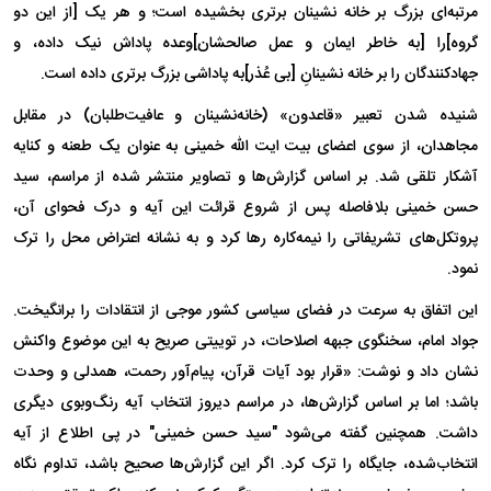
مرتبه‌ای بزرگ بر خانه نشینان برتری بخشیده است؛ و هر یک [از این دو
گروه]را [به خاطر ایمان و عمل صالحشان]وعده پاداش نیک داده، و
جهادکنندگان را بر خانه نشینانِ [بی عُذر]به پاداشی بزرگ برتری داده است.
شنیده شدن تعبیر «قاعدون» (خانه‌نشینان و عافیت‌طلبان) در مقابل
مجاهدان، از سوی اعضای بیت ایت الله خمینی به عنوان یک طعنه و کنایه
آشکار تلقی شد. بر اساس گزارش‌ها و تصاویر منتشر شده از مراسم، سید
حسن خمینی بلافاصله پس از شروع قرائت این آیه و درک فحوای آن،
پروتکل‌های تشریفاتی را نیمه‌کاره رها کرد و به نشانه اعتراض محل را ترک
نمود.
این اتفاق به سرعت در فضای سیاسی کشور موجی از انتقادات را برانگیخت.
جواد امام، سخنگوی جبهه اصلاحات، در توییتی صریح به این موضوع واکنش
نشان داد و نوشت: «قرار بود آیات قرآن، پیام‌آور رحمت، همدلی و وحدت
باشد؛ اما بر اساس گزارش‌ها، در مراسم دیروز انتخاب آیه رنگ‌وبوی دیگری
داشت. همچنین گفته می‌شود "سید حسن خمینی" در پی اطلاع از آیه
انتخاب‌شده، جایگاه را ترک کرد. اگر این گزارش‌ها صحیح باشد، تداوم نگاه