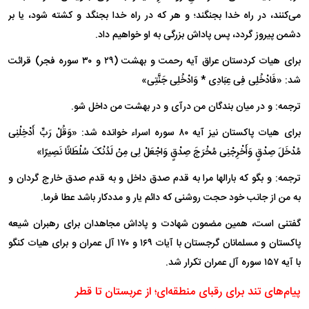
می‌کنند، در راه خدا بجنگند؛ و هر که در راه خدا بجنگد و کشته شود، یا بر
دشمن پیروز گردد، پس پاداش بزرگی به او خواهیم داد.
برای هیات کردستان عراق آیه رحمت و بهشت (۲۹ و ۳۰ سوره فجر) قرائت
شد: «فَادْخُلِی فِی عِبَادِی * وَادْخُلِی جَنَّتِی»
ترجمه: و در میان بندگان من درآی و در بهشت من داخل شو.
برای هیات پاکستان نیز آیه ۸۰ سوره اسراء خوانده شد: «وَقُلْ رَبِّ أَدْخِلْنِی
مُدْخَلَ صِدْقٍ وَأَخْرِجْنِی مُخْرَجَ صِدْقٍ وَاجْعَلْ لِی مِنْ لَدُنْکَ سُلْطَانًا نَصِیرًا»
ترجمه: و بگو که بارالها مرا به قدم صدق داخل و به قدم صدق خارج گردان و
به من از جانب خود حجت روشنی که دائم یار و مددکار باشد عطا فرما.
گفتنی است، همین مضمون شهادت و پاداش مجاهدان برای رهبران شیعه
پاکستان و مسلمانان گرجستان با آیات ۱۶۹ و ۱۷۰ آل عمران و برای هیات کنگو
با آیه ۱۵۷ سوره آل عمران تکرار شد.
پیام‌های تند برای رقبای منطقه‌ای؛ از عربستان تا قطر