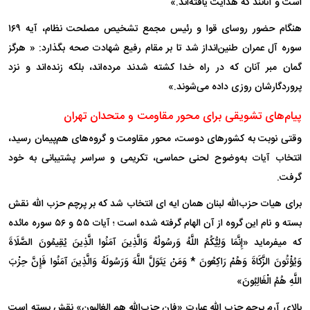
است و آنانند که هدایت یافته‌اند.»
هنگام حضور روسای قوا و رئیس مجمع تشخیص مصلحت نظام، آیه ۱۶۹
سوره آل عمران طنین‌انداز شد تا بر مقام رفیع شهادت صحه بگذارد: « هرگز
گمان مبر آنان که در راه خدا کشته شدند مرده‌اند، بلکه زنده‌اند و نزد
پروردگارشان روزی داده می‌شوند.»
پیام‌های تشویقی برای محور مقاومت و متحدان تهران
وقتی نوبت به کشور‌های دوست، محور مقاومت و گروه‌های هم‌پیمان رسید،
انتخاب آیات به‌وضوح لحنی حماسی، تکریمی و سراسر پشتیبانی به خود
گرفت.
برای هیات حزب‌الله لبنان همان ایه ای انتخاب شد که بر پرچم حزب الله نقش
بسته و نام این گروه از آن الهام گرفته شده است ؛ آیات ۵۵ و ۵۶ سوره مائده
که میفرماید «إِنَّمَا وَلِیُّکُمُ اللَّهُ وَرسُولُهُ وَالَّذِینَ آمَنُوا الَّذِینَ یُقِیمُونَ الصَّلَاةَ
وَیُؤْتُونَ الزَّکَاةَ وَهُمْ رَاکِعُونَ * وَمَنْ یَتَوَلَّ اللَّهَ وَرَسُولَهُ وَالَّذِینَ آمَنُوا فَإِنَّ حِزْبَ
اللَّهِ هُمُ الْغَالِبُونَ»
بالای آرم پرچم حزب الله عبارت «فإن حزب‌الله هم الغالبون» نقش بسته است