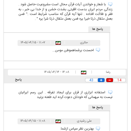
با شعار و خواندن آیات قرآن محال است مشروعیت حاصل شود .
زندگی مردم ایران بدست اقلیتی بشدت خشن و از خدا بی خبر ، به
فقر و فلاکت افتاده . تنها آیه قرآن که مناسب شرایط است :" فمن
بعمل مثقال ذرتا خیرا یره فمن بعمل مثقال ذرتا شرا یره " .
پاسخ ها
حائری
|
|
۱۱:۰۷ - ۱۴۰۵/۰۴/۱۵
احسنت برشماهموطن مومن...
رضا
|
|
۱۴:۰۸ - ۱۴۰۵/۰۴/۱۴
پاسخ
43
14
استفاده ابزاری از قران برای ایجاد تفرقه . این رسم ایرانیان
نیست به میهمانی که خودتان دعوت کرده اید طعنه بزنید
پاسخ ها
علی رشیدی
|
|
۱۱:۰۸ - ۱۴۰۵/۰۴/۱۵
بهترین نظر.سپاس ازشما.