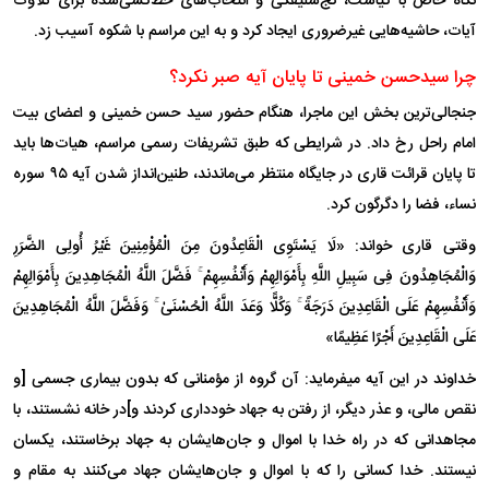
نگاه خاص با کیاست، کج‌سلیقگی و انتخاب‌های خط‌کشی‌شده برای تلاوت
آیات، حاشیه‌هایی غیرضروری ایجاد کرد و به این مراسم با شکوه آسیب زد.
چرا سیدحسن خمینی تا پایان آیه صبر نکرد؟
جنجالی‌ترین بخش این ماجرا، هنگام حضور سید حسن خمینی و اعضای بیت
امام راحل رخ داد. در شرایطی که طبق تشریفات رسمی مراسم، هیات‌ها باید
تا پایان قرائت قاری در جایگاه منتظر می‌ماندند، طنین‌انداز شدن آیه ۹۵ سوره
نساء، فضا را دگرگون کرد.
وقتی قاری خواند: «لَا یَسْتَوِی الْقَاعِدُونَ مِنَ الْمُؤْمِنِینَ غَیْرُ أُولِی الضَّرَرِ
وَالْمُجَاهِدُونَ فِی سَبِیلِ اللَّهِ بِأَمْوَالِهِمْ وَأَنْفُسِهِمْ ۚ فَضَّلَ اللَّهُ الْمُجَاهِدِینَ بِأَمْوَالِهِمْ
وَأَنْفُسِهِمْ عَلَى الْقَاعِدِینَ دَرَجَةً ۚ وَکُلًّا وَعَدَ اللَّهُ الْحُسْنَىٰ ۚ وَفَضَّلَ اللَّهُ الْمُجَاهِدِینَ
عَلَى الْقَاعِدِینَ أَجْرًا عَظِیمًا»
خداوند در این آیه میفرماید: آن گروه از مؤمنانی که بدون بیماری جسمی [و
نقص مالی، و عذر دیگر، از رفتن به جهاد خودداری کردند و]در خانه نشستند، با
مجاهدانی که در راه خدا با اموال و جان‌هایشان به جهاد برخاستند، یکسان
نیستند. خدا کسانی را که با اموال و جان‌هایشان جهاد می‌کنند به مقام و