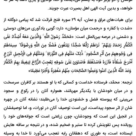
خواهد، و بدین آیت الهی اهل بصیرت عبرت جویند.
برای هیات‌های عراق و عمان، آیه ۲۹ سوره فتح قرائت شد که پیامی دوگانه از
«شدت با کفار» و «رحمت میان مؤمنان» دارد؛ گویی یادآوری مرز‌های دوستی
و دشمنی در عرصه بین‌الملل است: «مُحَمَّدٌ رَسُولُ اللَّهِ ۚ وَالَّذِینَ مَعَهُ أَشِدَّاءُ عَلَى
الْکُفَّارِ رُحَمَاءُ بَیْنَهُمْ ۖ تَرَاهُمْ رُکَّعًا سُجَّدًا یَبْتَغُونَ فَضْلًا مِنَ اللَّهِ وَرِضْوَانًا ۖ سِیمَاهُمْ
فِی وُجُوهِهِمْ مِنْ أَثَرِ السُّجُودِ ۚ ذَٰلِکَ مَثَلُهمْ فِی التَّوْرَاةِ ۚ وَمَثَلُهُمْ فِی الْإِنْجِیلِ کَزَرْعٍ
أَخْرَجَ شَطْأَهُ فَآزَرَهُ فَاسْتَغْلَظَ فَاسْتَوَىٰ عَلَىٰ سُوقِهِ یُعْجِبُ الزُّرَّاعَ لِیَغِیظَ بِهِمُ الْکُفَّارَ
ۗ وَعَدَ اللَّهُ الَّذِینَ آمَنُوا وَعَمِلُوا الصَّالِحَاتِ مِنْهُمْ مَغْفِرَةً وَأَجْرًا عَظِیمًا»
ترجمه: محمّد، فرستاده خداست و کسانی که با او هستند بر کافران سرسخت
و در میان خودشان با یکدیگر مهربانند، همواره آنان را در رکوع و سجود
می‌بینی که پیوسته فضل و خشنودی خدا را می‌طلبند؛ نشانه آنان در چهره
شان از اثر سجود پیداست، این است توصیف آنان در تورات، و، اما توصیفشان
در انجیل این است که وجودشان، چون زراعتی است که جوانه‌های خود را
رویانده پس تقویتش کرده تا ستبر و ضخیم شده، و در نتیجه بر ساقه هایش
ایستاده است، به طوری که دهقانان رابه تعجب می‌آورد تا خدا به وسیله