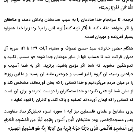
اللَّهَ کَانَ غَفُورًا رَحِیمًا»
ترجمه: تا سرانجام خدا صادقان را به سبب صدقشان پاداش دهد، و منافقان
را اگر بخواهد عذاب کند یا [اگر توبه کنند]توبه آنان را بپذیرد؛ زیرا خدا همواره
بسیار آمرزنده و مهربان است.
هنگام حضور خانواده سید حسن نصرالله و مغنیه، آیات ۱۳۹ تا ۱۴۱ سوره آل
عمران قرائت شد تا حساب آنها از سایر مهمانان جدا شود؛ «و سستی نکنید و
اندوهگین مشوید که شما اگر مؤمن باشید، برترید. اگر به شما آسیب و
جراحتی رسید، آن گروه را نیز آسیب و جراحتی مانند آن رسید؛ و ما این روز‌ها
را در میان مردم می‌گردانیم و خدا کسانی را که یمان آورده‌اند، مشخص کند و
از میان شما گواهانی بگیرد؛ و خدا ستمکاران را دوست ندارد؛ و برای آن است
که کسانی را که ایمان آورده‌اند تصفیه و پاک کند، و کافران را نابود نماید.»
برای مشایخ و علمای فلسطین نیز آیه ۱ سوره اسراء تجلیل‌گر نماد مقاومت
یعنی مسجدالاقصی بود: «سُبْحَانَ الَّذِی أَسْرَىٰ بِعَبْدِهِ لَیْلًا مِنَ الْمَسْجِدِ الْحَرَامِ
إِلَى الْمَسْجِدِ الْأَقْصَى الَّذِی بَارَکْنَا حَوْلَهُ لِنُرِیَهُ مِنْ آیَاتِنَا ۚ إِنَّهُ هُوَ السَّمِیعُ الْبَصِیرُ»