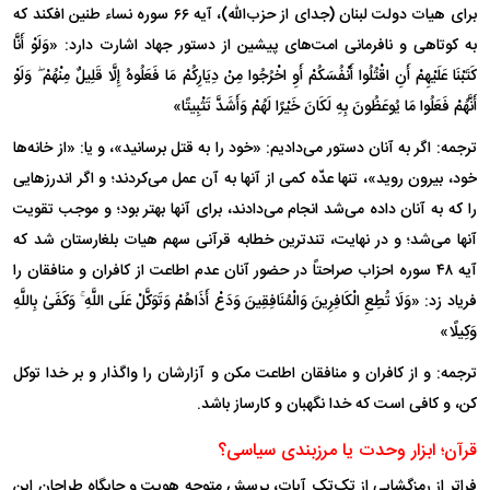
برای هیات دولت لبنان (جدای از حزب‌الله)، آیه ۶۶ سوره نساء طنین افکند که
به کوتاهی و نافرمانی امت‌های پیشین از دستور جهاد اشارت دارد: «وَلَوْ أَنَّا
کَتَبْنَا عَلَیْهِمْ أَنِ اقْتُلُوا أَنْفُسَکُمْ أَوِ اخْرُجُوا مِنْ دِیَارِکُمْ مَا فَعَلُوهُ إِلَّا قَلِیلٌ مِنْهُمْ ۖ وَلَوْ
أَنَّهُمْ فَعَلُوا مَا یُوعَظُونَ بِهِ لَکَانَ خَیْرًا لَهُمْ وَأَشَدَّ تَثْبِیتًا»
ترجمه: اگر به آنان دستور می‌دادیم: «خود را به قتل برسانید»، و یا: «از خانه‌ها
خود، بیرون روید»، تنها عدّه کمی از آنها به آن عمل می‌کردند؛ و اگر اندرز‌هایی
را که به آنان داده می‌شد انجام می‌دادند، برای آنها بهتر بود؛ و موجب تقویت
آنها می‌شد؛ و در نهایت، تندترین خطابه قرآنی سهم هیات بلغارستان شد که
آیه ۴۸ سوره احزاب صراحتاً در حضور آنان عدم اطاعت از کافران و منافقان را
فریاد زد: «وَلَا تُطِعِ الْکَافِرِینَ وَالْمُنَافِقِینَ وَدَعْ أَذَاهُمْ وَتَوَکَّلْ عَلَى اللَّهِ ۚ وَکَفَىٰ بِاللَّهِ
وَکِیلًا»
ترجمه: و از کافران و منافقان اطاعت مکن و آزارشان را واگذار و بر خدا توکل
کن، و کافی است که خدا نگهبان و کارساز باشد.
قرآن؛ ابزار وحدت یا مرزبندی سیاسی؟
فراتر از رمزگشایی از تک‌تک آیات، پرسش متوجه هویت و جایگاه طراحان این