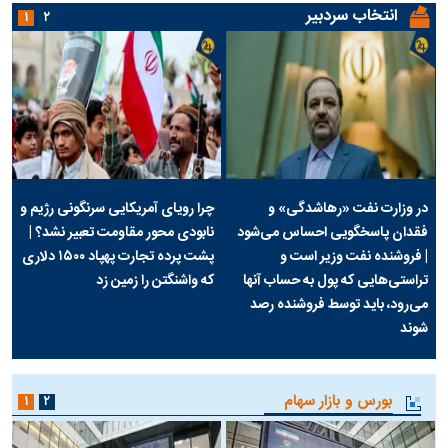
انتخاب سردبیر
۱
۲
در وزارت نفت «رهاشدگی» و
چرا رویای آمریکایی سرنگونی رژیم و
فقدان پاسخگویی احساس می‌شود
نابودی محور مقاومت تعبیر نشد؟ |
| فروشنده نفت وزیر است و
پشت پرده تجارت پهپاد‌ ۱۵۰۰ دلاری
تراستی‌هایی که پول به حساب آنها
که واشنگتن را زمین زد
می‌رود، باید توسط فروشنده رصد
شوند
بورس و بازار سهام
۱
۲