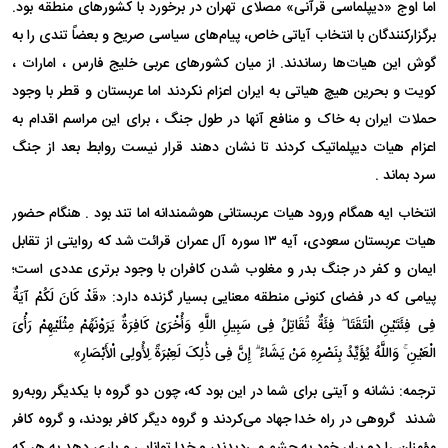
اما اوج «دیپلماسی قرآنی» مصلای تهران در برخورد با کشور‌های منطقه بود.
برگزارکنندگان با انتخاب آیاتی خاص، پیام‌های سیاسی صریح و بعضاً تندی را به
گوش این هیات‌ها رساندند. از میان کشورهای عربی خلیج فارس ، امارات ،
کویت و بحرین هیچ هیاتی به ایران اعزام نکردند اما عربستان و قطر با وجود
حملات ایران به خاک و منافع آنها در طول جنگ ، برای این مراسم اقدام به
اعزام هیات دیپلماتیک کردند تا نشان دهند قرار نیست روابط بعد از جنگ
سرد بماند .
انتخاب ایه همگام ورود هیات عربستانی هوشمندانه اما تند بود . هنگام حضور
هیات عربستان سعودی، آیه ۱۳ سوره آل عمران قرائت شد که روایتی از تقابل
ایمان و کفر در جنگ بدر و مغلوب شدن کافران با وجود برتری عددی است؛
پیامی که در فضای کنونی منطقه معنایی بسیار گزنده دارد: «قَدْ کَانَ لَکُمْ آیَةٌ
فِی فِئَتَیْنِ الْتَقَتَا ۖ فِئَةٌ تُقَاتِلُ فِی سَبِیلِ اللَّهِ وَأُخْرَىٰ کَافِرَةٌ یَرَوْنَهُمْ مِثْلَیْهِمْ رَأْیَ
الْعَیْنِ ۚ وَاللَّهُ یُؤَیِّدُ بِنَصْرِهِ مَنْ یَشَاءُ ۗ إِنَّ فِی ذَٰلِکَ لَعِبْرَةً لِأُولِی الْأَبْصَارِ»
ترجمه: نشانه و آیتی برای شما در این بود که، چون دو گروه با یکدیگر رو‌به‌رو
شدند گروهی در راه خدا جهاد می‌کردند و گروه دیگر کافر بودند، و گروه کافر
مؤمنان را دو برابر خود به چشم می‌دیدند، و خدا توانایی و یاری دهد به هر که