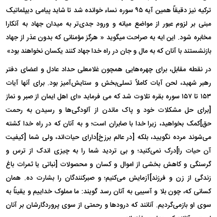
ترکیه نیز دقیقاً همین آیه ۹۵ سوره نساء خوانده شد تا شاید پیامی دیپلماتیک
مبنی بر لزوم عبور از مواضع میانه و ورود جدی‌تر به میدان جهاد به آنکارا
مخابره شود. این ایه به صراحت میگوید « هرگز مؤمنانی که بدون عذر از جهاد
بازنشستند با آنان که به مال و جان در راه خدا جهاد کنند یکسان نخواهند بود»
در نقطه مقابل، برای چهره‌هایی همچون غلامعلی حداد عادل و اعضای دفتر
رهبر شهید، لحن آیات کاملاً تسلی‌بخش و ستایش‌آمیز بود. برای آنها آیات
۱۵۳ تا ۱۵۷ سوره بقره تلاوت شد که می فرماید «‌ای اهل ایمان از صبر و نماز
[برای حل مشکلات خود و پاک ماندن از آلودگی‌ها و رسیدن به رحمت
حق]کمک بخواهید، زیرا خدا با صابران است؛ و به آنان که در راه خدا کشته
می‌شوند مرده نگویید، بلکه [در عالم برزخ]دارای حیات‌اند، ولی شما [کیفیت
آن حیات را]درک نمی‌کنید؛ و بی تردید شما را به چیزی اندک از ترس و
گرسنگی و کاهش بخشی از اموال و کسان و محصولات [نباتی یا ثمرات باغ
زندگی از زن و فرزند]آزمایش می‌کنیم؛ و صبرکنندگان را بشارت ده. همان
کسانی که، چون بلا و آسیبی به آنان رسد گویند: ما مملوک خداییم و یقیناً به
سوی او بازمی‌گردیم. آنانند که درود‌ها و رحمتی از سوی پروردگارشان بر آنان