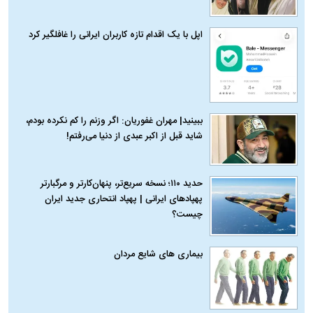
اپل با یک اقدام تازه کاربران ایرانی را غافلگیر کرد
ببینید| مهران غفوریان: اگر وزنم را کم نکرده بودم،
شاید قبل از اکبر عبدی از دنیا می‌رفتم!
حدید ۱۱۰؛ نسخه سریع‌تر، پنهان‌کارتر و مرگبارتر
پهپادهای ایرانی | پهپاد انتحاری جدید ایران
چیست؟
بیماری‌ های شایع مردان