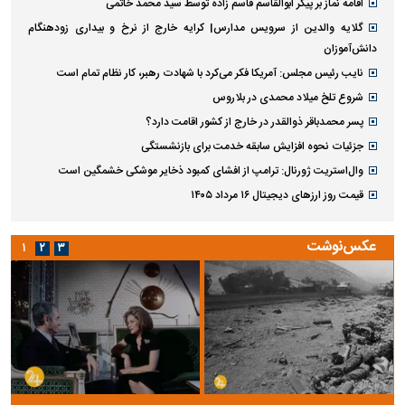
اقامه نماز بر پیکر ابوالقاسم قاسم زاده توسط سید محمد خاتمی
گلایه والدین از سرویس مدارس| کرایه خارج از نرخ و بیداری زودهنگام
دانش‌آموزان
نایب رئیس مجلس: آمریکا فکر می‌کرد با شهادت رهبر، کار نظام تمام است
شروع تلخ میلاد محمدی در بلاروس
پسر محمدباقر ذوالقدر در خارج از کشور اقامت دارد؟
جزئیات نحوه افزایش سابقه خدمت برای بازنشستگی
وال‌استریت ژورنال: ترامپ از افشای کمبود ذخایر موشکی خشمگین است
قیمت روز ارز‌های دیجیتال ۱۶ مرداد ۱۴۰۵
عکس‌نوشت
۱
۲
۳