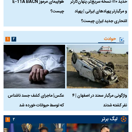
حدید ۱۱۰؛ نسخه سریع‌تر، پنهان‌کارتر
هواپیمای مرموز E-11A BACN
ف
و مرگبارتر پهپادهای ایرانی | پهپاد
چیست؟
م
انتحاری جدید ایران چیست؟
حوادث
۱
۲
واژگونی مرگبار سمند در اصفهان | ۴
عکس| ماجرای کشف جسد ناشناس
نفر کشته شدند
که توسط حیوانات خورده شد
گ
لیگ برتر
۱
۲