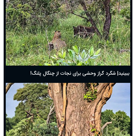
ببینید| شگرد گراز وحشی برای نجات از چنگال پلنگ!