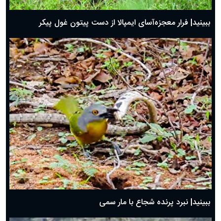
ببینید| فرار معجزه‌آسای ایمپالا از دست پیتون غول پیکر
ببینید| نبرد پرنده شجاع با مار سمی