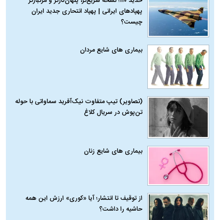
حدید ۱۱۰؛ نسخه سریع‌تر، پنهان‌کارتر و مرگبارتر
پهپادهای ایرانی | پهپاد انتحاری جدید ایران
چیست؟
بیماری‌ های شایع مردان
(تصاویر) تیپ متفاوت نیک‌آفرید سماواتی با حوله
تن‌پوش در سریال کلاغ
بیماری‌ های شایع زنان
از توقیف تا انتشار؛ آیا «کوری» ارزش این همه
حاشیه را داشت؟