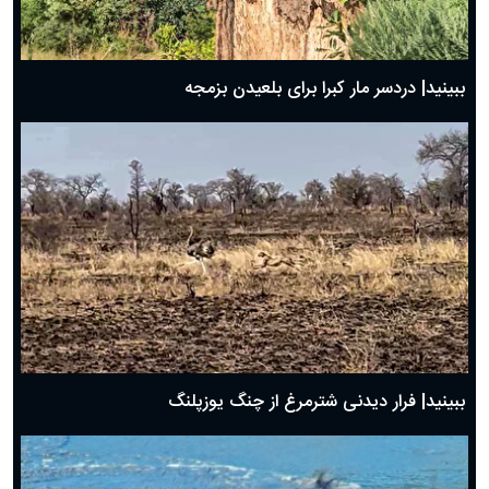
ببینید| دردسر مار کبرا برای بلعیدن بزمجه
ببینید| فرار دیدنی شترمرغ از چنگ یوزپلنگ