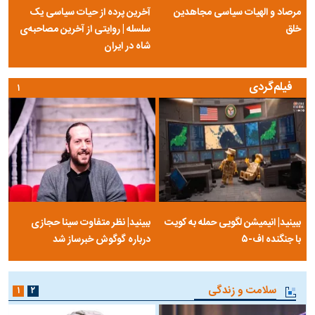
مرصاد و الهیات سیاسی مجاهدین
آخرین پرده از حیات سیاسی یک
خلق
سلسله | روایتی از آخرین مصاحبه‌ی
شاه در ایران
فیلم‌گردی
۱
ببینید| انیمیشن لگویی حمله به کویت
ببینید| نظر متفاوت سینا حجازی
با جنگنده اف-۵
درباره گوگوش خبرساز شد
سلامت و زندگی
۱
۲