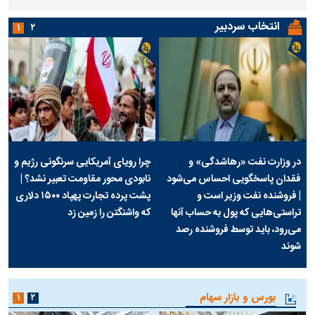
انتخاب سردبیر
۱
۲
در وزارت نفت «رهاشدگی» و
چرا رویای آمریکایی سرنگونی رژیم و
فقدان پاسخگویی احساس می‌شود
نابودی محور مقاومت تعبیر نشد؟ |
| فروشنده نفت وزیر است و
پشت پرده تجارت پهپاد‌ ۱۵۰۰ دلاری
تراستی‌هایی که پول به حساب آنها
که واشنگتن را زمین زد
می‌رود، باید توسط فروشنده رصد
شوند
بورس و بازار سهام
۱
۲