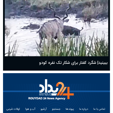
ببینید| شگرد کفتار برای شکار تک نفره کودو
تماس با ما
درباره ما
پیوندها
جستجو
آرشیو
آب و هوا
اوقات شرعی