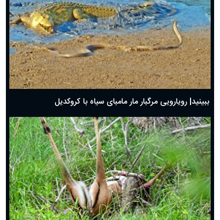
ببینید| رویارویی مرگبار مار مامبای سیاه با کروکدیل