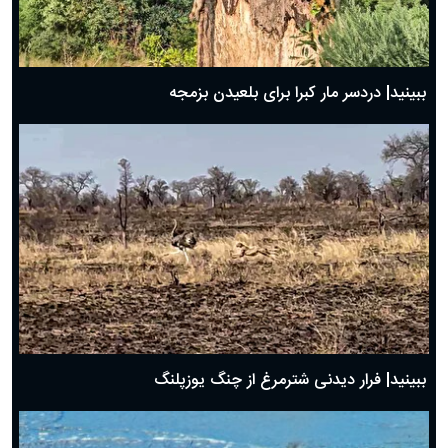
ببینید| دردسر مار کبرا برای بلعیدن بزمجه
ببینید| فرار دیدنی شترمرغ از چنگ یوزپلنگ