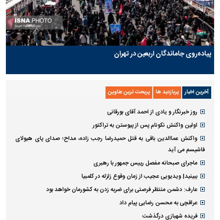
پیاده‌روی جاماندگان اربعین در تهران
آخرین اخبار
پربازدید ها
پربحث ترین عناوین
روز خبرنگار و یادی از احمد آقای بورقانی
اولین واکنش نکونام پس از پیوستن به تراکتور
واکنش عماالدین باقی به قتل حمیدرضا رجب زاده، مداح؛ صدای پای هیولای
فاشیسم می آید
ماجرای صبحانه مفصل رییس جمهور با رهبری
ببینید| ویدیویی عجیب از زمان وقوع زلزله در کلمبیا
عارف: دشمن منتظر فرصتی برای ضربه زدن به کشورمان خواهد بود
عراقچی به محسن رضایی پیام داد
فریده شهبازی درگذشت