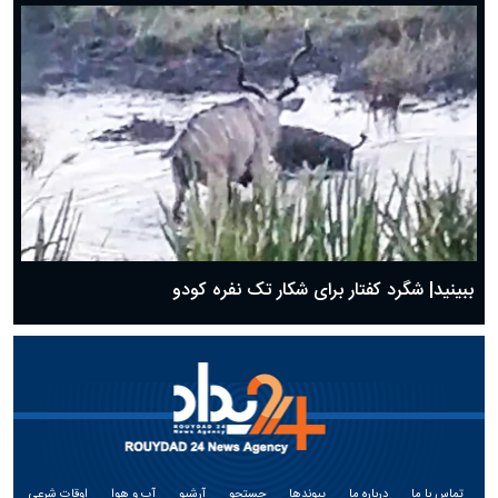
ببینید| شگرد کفتار برای شکار تک نفره کودو
تماس با ما
درباره ما
پیوندها
جستجو
آرشیو
آب و هوا
اوقات شرعی