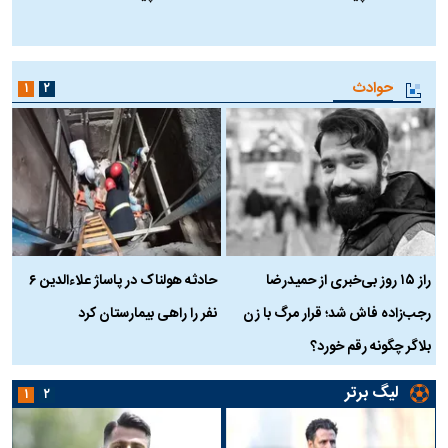
ا
حوادث
۱
۲
راز ۱۵ روز بی‌خبری از حمیدرضا
حادثه هولناک در پاساژ علاءالدین ۶
ر
رجب‌زاده فاش شد؛ قرار مرگ با زن
نفر را راهی بیمارستان کرد
م
بلاگر چگونه رقم خورد؟
لیگ برتر
۱
۲