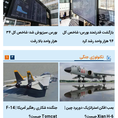
بازگشت قدرتمند بورس؛ شاخص کل
بورس سبزپوش شد؛ شاخص کل ۳۴
ر
۹۴ هزار واحد رشد کرد
هزار واحد بالا رفت
م
تکنولوژی جنگی
۱
۲
بمب افکن استراتژیک دوربرد چین |
جنگنده شکاری رهگیر آمریکا | F-14
Xian H-6 چیست؟
Tomcat چیست؟
و