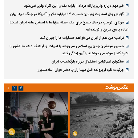
خبر مهم درباره واریز یارانه مرداد | یارانه نقدی این افراد واریز نمی‌شود
گزارش وال استریت ژورنال: خسارت ۱۳ میلیارد دلاری آمریکا در جنگ علیه ایران
مرندی: ترامپ در حال بسیج برای یک حمله برق‌آسا با اسرئیل علیه ایران است|
آماده پاسخ سریع و کوبنده‌ایم
ترامپ: من هم از ایران می‌خواهم خسارات ما را جبران کند
حسین مرعشی: جمهوری اسلامی نمی‌تواند با ادبیات و فرهنگ دهه ۶۰ کشور را
اداره کند | مردم می خواهند با آبرو زندگی کنند
سنگربان اسپانیایی استقلال در راه بازگشت به ایران
جزئیات تازه از پرونده قتل مبینا زارع، دختر جوان اسلامشهری
عکس‌نوشت
۱
۲
۳