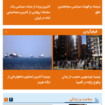
مرصاد و الهیات سیاسی مجاهدین
آخرین پرده از حیات سیاسی یک
خلق
سلسله | روایتی از آخرین مصاحبه‌ی
شاه در ایران
فیلم‌گردی
۱
ببینید| ویدیویی عجیب از زمان
ببینید| آخرین تصاویر ماهواره‌ای از
وقوع زلزله در کلمبیا
تنگه‌ هرمز
سلامت و زندگی
۱
۲