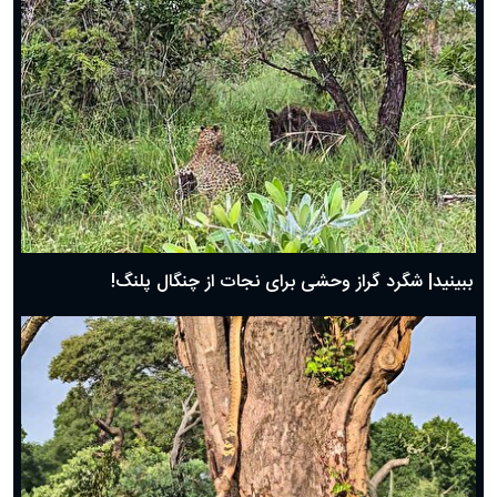
ببینید| شگرد گراز وحشی برای نجات از چنگال پلنگ!