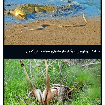
ببینید| رویارویی مرگبار مار مامبای سیاه با کروکدیل