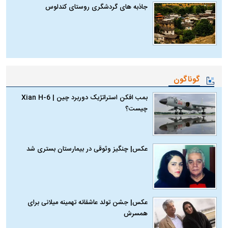
جاذبه های گردشگری روستای کندلوس
گوناگون
بمب افکن استراتژیک دوربرد چین | Xian H-6
چیست؟
عکس| چنگیز وثوقی در بیمارستان بستری شد
عکس| جشن تولد عاشقانه تهمینه میلانی برای
همسرش