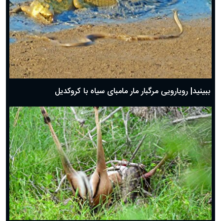
ببینید| رویارویی مرگبار مار مامبای سیاه با کروکدیل