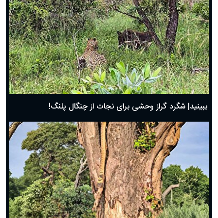
ببینید| شگرد گراز وحشی برای نجات از چنگال پلنگ!