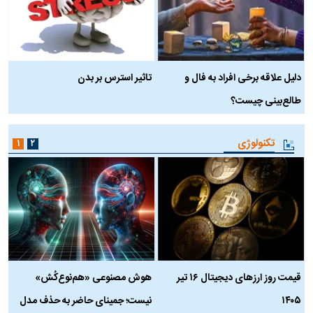
دلیل علاقه برخی افراد به فال و
تاثیر استرس بر بدن
ع
طالع‌بینی چیست؟
آ
تکنولوژی
۱
۲
قیمت روز ارز‌های دیجیتال ۱۶ تیر
هوش مصنوعی «هم‌نوع‌کُش»
چ
۱۴۰۵
نیست؛ جمینای حاضر به حذف مدل
ک