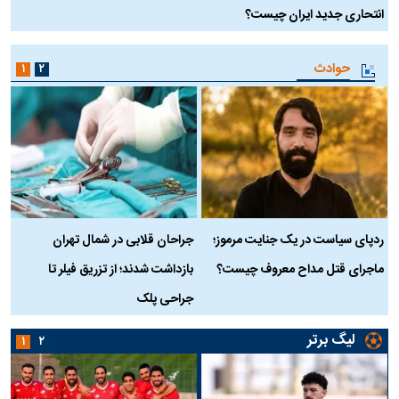
انتحاری جدید ایران چیست؟
حوادث
۱
۲
ردپای سیاست در یک جنایت مرموز؛
جراحان قلابی در شمال تهران
ماجرای قتل مداح معروف چیست؟
بازداشت شدند؛ از تزریق فیلر تا
س
جراحی پلک
د
لیگ برتر
۱
۲