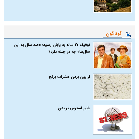
گوناگون
توقیف ۲۰ ساله به پایان رسید؛ «صد سال به این
سال‌ها» چه در چنته دارد؟
از بین بردن حشرات برنج
تاثیر استرس بر بدن