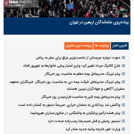
پیاده‌روی جاماندگان اربعین در تهران
آخرین اخبار
پربازدید ها
پربحث ترین عناوین
دعوت دوباره عربستان از نخست‌وزیر عراق برای سفر به ریاض
شارژ کالابرگ مرداد تغییر کرد؛ واریز اعتبار برخی خانوار‌ها به شهریور افتاد
پیام تبریک مدیرعامل بیمه معلم به مناسبت روز خبرنگار
پیام تبریک مدیرعامل شرکت بیمه دی به مناسبت روز خبرنگار: خبرنگاران متعهد،
سفیران آگاهی و جهادگران تبیین هستند
پیام مدیرعامل بیمه البرز به مناسبت فرارسیدن روز خبرنگار
واکنش تند زیدآبادی به سخنان خرازی: صریحاً دستور به کشتار داده است
پیام هشدارآمیز پزشکیان به واشنگتن در سالروز بمباران هیروشیما
تسنیم: ربایش و قتل حمیدرضا رجب‌زاده صحت دارد
وزارت امور خارجه بیانیه جدید صادر کرد