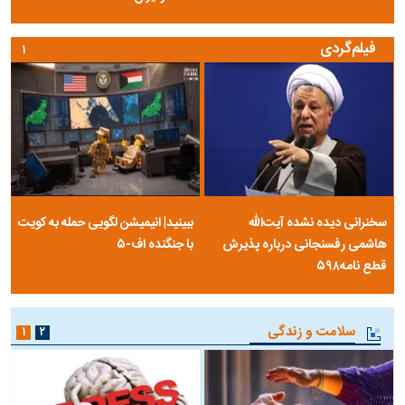
فیلم‌گردی
۱
سخنرانی دیده نشده آیت‌الله
ببینید| انیمیشن لگویی حمله به کویت
هاشمی رفسنجانی درباره پذیرش
با جنگنده اف-۵
قطع نامه۵۹۸
سلامت و زندگی
۱
۲