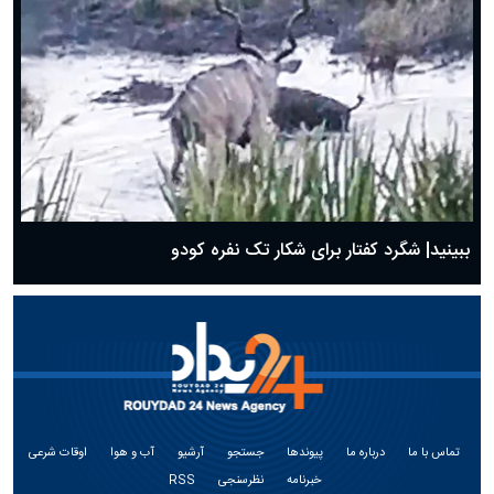
ببینید| شگرد کفتار برای شکار تک نفره کودو
تماس با ما
درباره ما
پیوندها
جستجو
آرشیو
آب و هوا
اوقات شرعی
خبرنامه
نظرسنجی
RSS