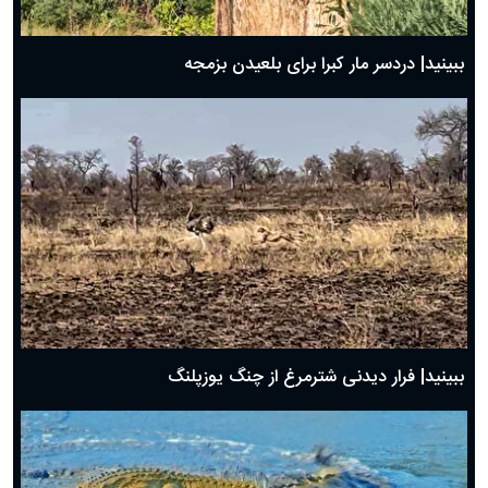
ببینید| دردسر مار کبرا برای بلعیدن بزمجه
ببینید| فرار دیدنی شترمرغ از چنگ یوزپلنگ