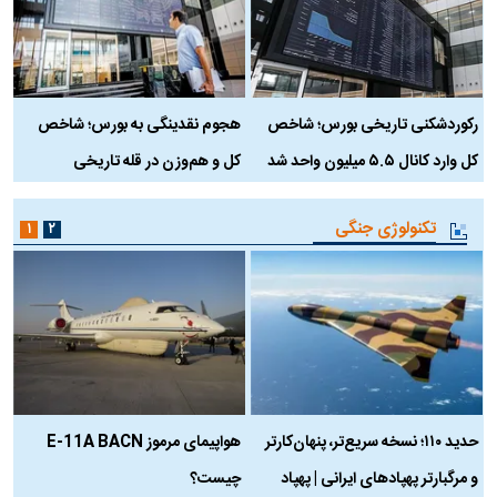
رکوردشکنی تاریخی بورس؛ شاخص
هجوم نقدینگی به بورس؛ شاخص
ب
کل وارد کانال ۵.۵ میلیون واحد شد
کل و هم‌وزن در قله تاریخی
تکنولوژی جنگی
۱
۲
حدید ۱۱۰؛ نسخه سریع‌تر، پنهان‌کارتر
هواپیمای مرموز E-11A BACN
ف
و مرگبارتر پهپادهای ایرانی | پهپاد
چیست؟
م