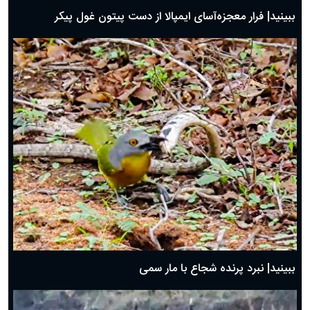
ببینید| فرار معجزه‌آسای ایمپالا از دست پیتون غول پیکر
ببینید| نبرد پرنده شجاع با مار سمی