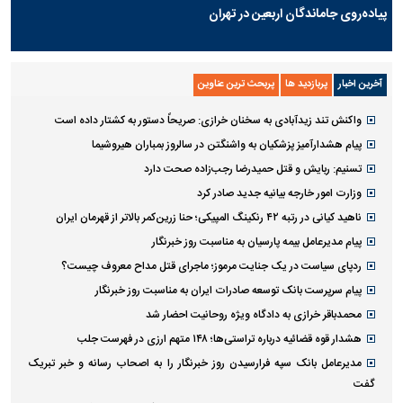
پیاده‌روی جاماندگان اربعین در تهران
آخرین اخبار
پربازدید ها
پربحث ترین عناوین
واکنش تند زیدآبادی به سخنان خرازی: صریحاً دستور به کشتار داده است
پیام هشدارآمیز پزشکیان به واشنگتن در سالروز بمباران هیروشیما
تسنیم: ربایش و قتل حمیدرضا رجب‌زاده صحت دارد
وزارت امور خارجه بیانیه جدید صادر کرد
ناهید کیانی در رتبه ۴۲ رنکینگ المپیکی؛ حنا زرین‌کمر بالاتر از قهرمان ایران
پیام مدیرعامل بیمه پارسیان به مناسبت روز خبرنگار
ردپای سیاست در یک جنایت مرموز؛ ماجرای قتل مداح معروف چیست؟
پیام سرپرست بانک توسعه صادرات ایران به مناسبت روز خبرنگار
محمدباقر خرازی به دادگاه ویژه روحانیت احضار شد
هشدار قوه قضائیه درباره تراستی‌ها؛ ۱۴۸ متهم ارزی در فهرست جلب
مدیرعامل بانک سپه فرارسیدن روز خبرنگار را به اصحاب رسانه و خبر تبریک
گفت