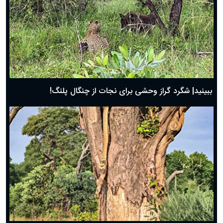
ببینید| شگرد گراز وحشی برای نجات از چنگال پلنگ!