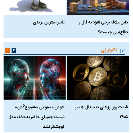
دلیل علاقه برخی افراد به فال و
تاثیر استرس بر بدن
ع
طالع‌بینی چیست؟
آ
تکنولوژی
۱
۲
قیمت روز ارز‌های دیجیتال ۱۶ تیر
هوش مصنوعی «هم‌نوع‌کُش»
چ
۱۴۰۵
نیست؛ جمینای حاضر به حذف مدل
ک
کوچک‌تر نشد