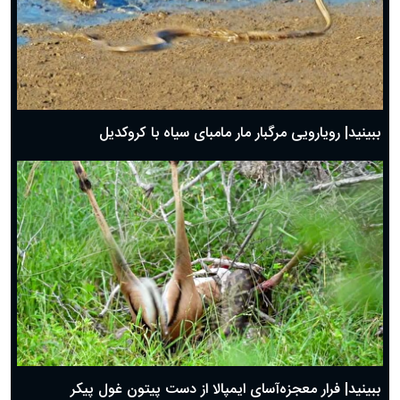
ببینید| رویارویی مرگبار مار مامبای سیاه با کروکدیل
ببینید| فرار معجزه‌آسای ایمپالا از دست پیتون غول پیکر