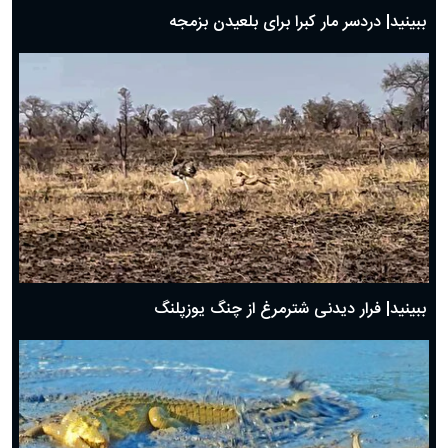
ببینید| دردسر مار کبرا برای بلعیدن بزمجه
ببینید| فرار دیدنی شترمرغ از چنگ یوزپلنگ