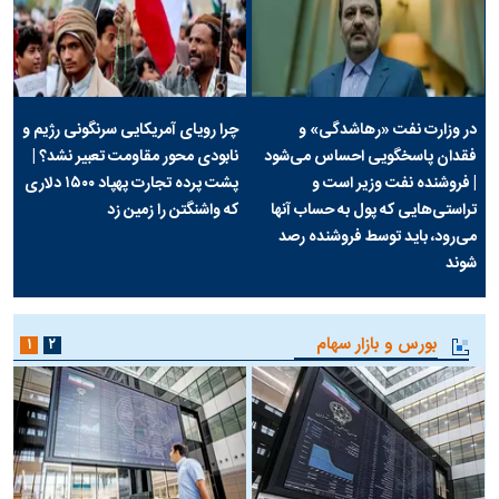
در وزارت نفت «رهاشدگی» و
چرا رویای آمریکایی سرنگونی رژیم و
فقدان پاسخگویی احساس می‌شود
نابودی محور مقاومت تعبیر نشد؟ |
| فروشنده نفت وزیر است و
پشت پرده تجارت پهپاد‌ ۱۵۰۰ دلاری
تراستی‌هایی که پول به حساب آنها
که واشنگتن را زمین زد
می‌رود، باید توسط فروشنده رصد
شوند
بورس و بازار سهام
۱
۲