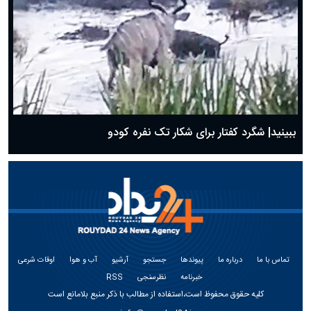
ببینید| شگرد کفتار برای شکار تک نفره کودو
تماس با ما
درباره ما
پیوندها
جستجو
آرشیو
آب و هوا
اوقات شرعی
خبرنامه
نظرسنجی
RSS
کلیه حقوق محفوظ است،استفاده از مطالب با ذکر منبع بلامانع است