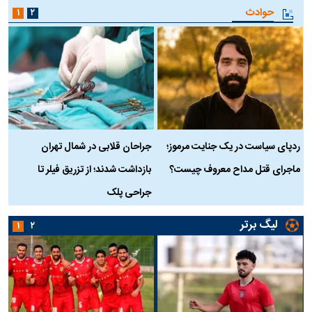
حوادث
۱
۲
ردپای سیاست در یک جنایت مرموز؛
جراحان قلابی در شمال تهران
ماجرای قتل مداح معروف چیست؟
بازداشت شدند؛ از تزریق فیلر تا
س
جراحی پلک
د
لیگ برتر
۱
۲