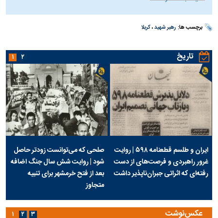
برچسب ها:
رهبر شهید
،
کربلا
تاریخ
۱
۲
ایران و طلسم قطعنامه ۵۹۸ | روایت
صلحی که می‌توانست زودتر حاصل
غرور راهبردی و فرصت‌های از دست
شود | روایت شش سال جنگ اضافه
رفته‌ای که اثراتی جبران‌ناپذیر داشت
بعد از فتح خرمشهر برای تنبیه
متجاوز
عکس‌نوشت
۱
۲
۳