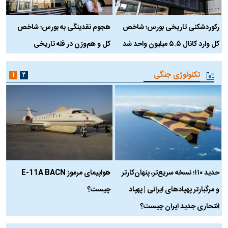
رکوردشکنی تاریخی بورس؛ شاخص
هجوم نقدینگی به بورس؛ شاخص
ب
کل وارد کانال ۵.۵ میلیون واحد شد
کل و هم‌وزن در قله تاریخی
تکنولوژی جنگی
۱
۲
حدید ۱۱۰؛ نسخه سریع‌تر، پنهان‌کارتر
هواپیمای مرموز E-11A BACN
ف
و مرگبارتر پهپادهای ایرانی | پهپاد
چیست؟
م
انتحاری جدید ایران چیست؟