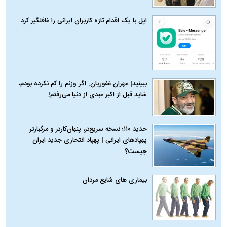
اپل با یک اقدام تازه کاربران ایرانی را غافلگیر کرد
ببینید| مهران غفوریان: اگر وزنم را کم نکرده بودم،
شاید قبل از اکبر عبدی از دنیا می‌رفتم!
حدید ۱۱۰؛ نسخه سریع‌تر، پنهان‌کارتر و مرگبارتر
پهپادهای ایرانی | پهپاد انتحاری جدید ایران
چیست؟
بیماری‌ های شایع مردان