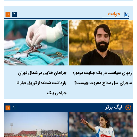
حوادث
۱
۲
ردپای سیاست در یک جنایت مرموز؛
جراحان قلابی در شمال تهران
ماجرای قتل مداح معروف چیست؟
بازداشت شدند؛ از تزریق فیلر تا
س
جراحی پلک
د
لیگ برتر
۱
۲