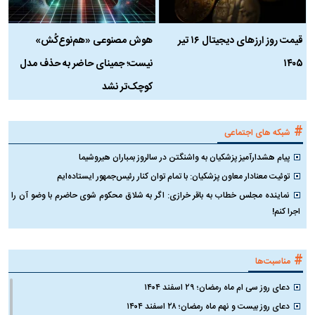
قیمت روز ارز‌های دیجیتال ۱۶ تیر
هوش مصنوعی «هم‌نوع‌کُش»
چ
۱۴۰۵
نیست؛ جمینای حاضر به حذف مدل
ک
کوچک‌تر نشد
#
شبکه های اجتماعی
پیام هشدارآمیز پزشکیان به واشنگتن در سالروز بمباران هیروشیما
توئیت معنادار معاون پزشکیان: با تمام توان کنار رئیس‌جمهور ایستاده‌ایم
نماینده مجلس خطاب به باقر خرازی: اگر به شلاق محکوم شوی حاضرم با وضو آن را
اجرا کنم!
#
مناسبت‌ها
دعای روز سی ام ماه رمضان؛ ۲۹ اسفند ۱۴۰۴
دعای روز بیست و نهم ماه رمضان؛ ۲۸ اسفند ۱۴۰۴