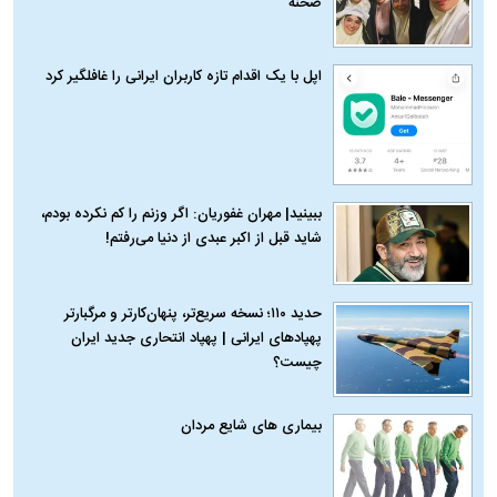
صحنه
اپل با یک اقدام تازه کاربران ایرانی را غافلگیر کرد
ببینید| مهران غفوریان: اگر وزنم را کم نکرده بودم،
شاید قبل از اکبر عبدی از دنیا می‌رفتم!
حدید ۱۱۰؛ نسخه سریع‌تر، پنهان‌کارتر و مرگبارتر
پهپادهای ایرانی | پهپاد انتحاری جدید ایران
چیست؟
بیماری‌ های شایع مردان