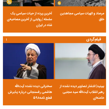
مرصاد و الهیات سیاسی مجاهدین
آخرین پرده از حیات سیاسی یک
خلق
سلسله | روایتی از آخرین مصاحبه‌ی
شاه در ایران
فیلم‌گردی
۱
ببینید| انتشار تصاویر دیده نشده از
سخنرانی دیده نشده آیت‌الله
رهبر انقلاب آیت‌الله سید مجتبی
هاشمی رفسنجانی درباره پذیرش
خامنه‌ای
قطع نامه۵۹۸