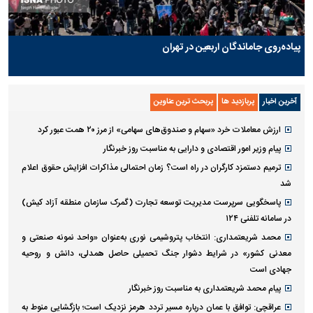
پیاده‌روی جاماندگان اربعین در تهران
آخرین اخبار
پربازدید ها
پربحث ترین عناوین
ارزش معاملات خرد «سهام و صندوق‌های سهامی» از مرز ۲۰ همت عبور کرد
پیام وزیر امور اقتصادی و دارایی به مناسبت روز خبرنگار
ترمیم دستمزد کارگران در راه است؟ زمان احتمالی مذاکرات افزایش حقوق اعلام
شد
پاسخگویی سرپرست مدیریت توسعه تجارت (گمرک سازمان منطقه آزاد کیش)
در سامانه تلفنی ۱۲۴
محمد شریعتمداری: انتخاب پتروشیمی نوری به‌عنوان «واحد نمونه صنعتی و
معدنی کشور» در شرایط دشوار جنگ تحمیلی حاصل همدلی، دانش و روحیه
جهادی است
پیام محمد شریعتمداری به مناسبت روز خبرنگار
عراقچی: توافق با عمان درباره مسیر تردد هرمز نزدیک است؛ بازگشایی منوط به