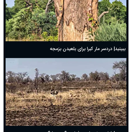
ببینید| دردسر مار کبرا برای بلعیدن بزمجه