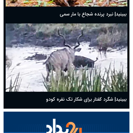
ببینید| نبرد پرنده شجاع با مار سمی
ببینید| شگرد کفتار برای شکار تک نفره کودو