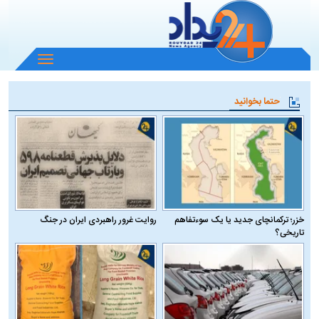
باز
و
بسته
حتما بخوانید
کردن
منو
خزر؛ ترکمانچای جدید یا یک سوءتفاهم
روایت غرور راهبردی ایران در جنگ
تاریخی؟