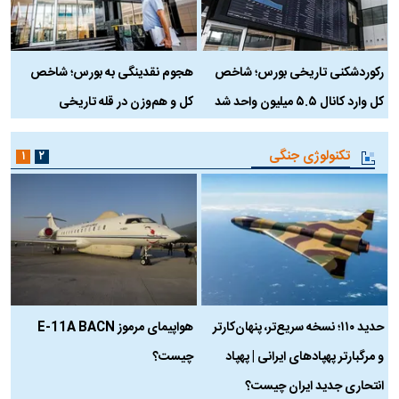
رکوردشکنی تاریخی بورس؛ شاخص
هجوم نقدینگی به بورس؛ شاخص
ب
کل وارد کانال ۵.۵ میلیون واحد شد
کل و هم‌وزن در قله تاریخی
تکنولوژی جنگی
۱
۲
حدید ۱۱۰؛ نسخه سریع‌تر، پنهان‌کارتر
هواپیمای مرموز E-11A BACN
ف
و مرگبارتر پهپادهای ایرانی | پهپاد
چیست؟
م
انتحاری جدید ایران چیست؟