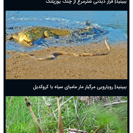
ببینید| فرار دیدنی شترمرغ از چنگ یوزپلنگ
ببینید| رویارویی مرگبار مار مامبای سیاه با کروکدیل