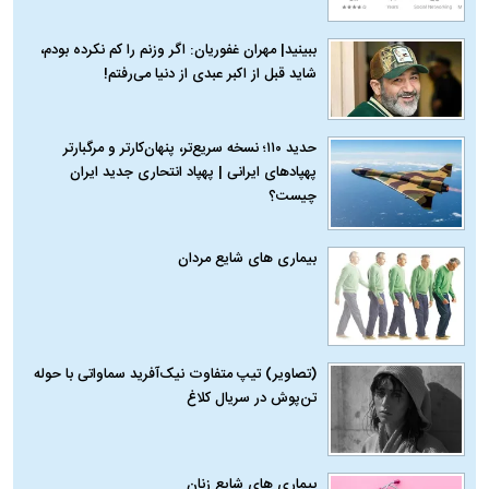
ببینید| مهران غفوریان: اگر وزنم را کم نکرده بودم،
شاید قبل از اکبر عبدی از دنیا می‌رفتم!
حدید ۱۱۰؛ نسخه سریع‌تر، پنهان‌کارتر و مرگبارتر
پهپادهای ایرانی | پهپاد انتحاری جدید ایران
چیست؟
بیماری‌ های شایع مردان
(تصاویر) تیپ متفاوت نیک‌آفرید سماواتی با حوله
تن‌پوش در سریال کلاغ
بیماری‌ های شایع زنان