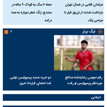
جراحان قلابی در شمال تهران
حمله ۶ سگ به کودک ۹ ساله در
بازداشت شدند؛ از تزریق فیلر تا
سنندج؛ زنگ خطر دوباره به صدا
ن
جراحی پلک
درآمد
لیگ برتر
۱
۲
رقم نجومی رضایتنامه مدافع
دو خرید جدید پرسپولیس نهایی
موردنظر پرسپولیس لو رفت
شد؛ امضای قرارداد امروز
دیدنی