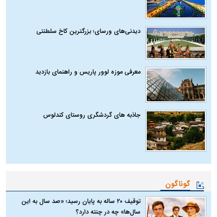
دیدنی‌های ورسای؛ بزرگترین کاخ سلطنتی
معرفی موزه لوور پاریس و راهنمای بازدید
جاذبه های گردشگری روستای کندلوس
گوناگون
توقیف ۲۰ ساله به پایان رسید؛ «صد سال به این
سال‌ها» چه در چنته دارد؟