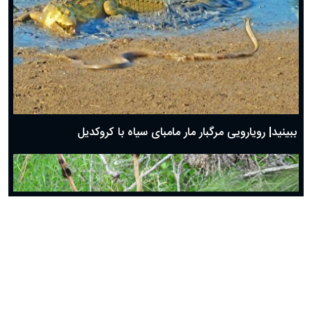
ببینید| فرار دیدنی شترمرغ از چنگ یوزپلنگ