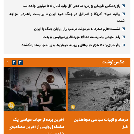
ببینید | افشای محل پناهگاه رهبر شهید انقلاب روی آنتن زنده تلویزیون
توقیف ۲۰ ساله به پایان رسید؛ «صد سال به این سال‌ها» چه در چنته دارد؟
مدیرعامل بانک تجارت در پیامی روزخبرنگار را به اصحاب رسانه و خبرنگاران
تبریک گفت
حمید محرمیان معلم پایه‌گذار نشریه ارغنون درگذشت
با صدور پیامی؛ مدیرعامل بانک ملی ایران روز خبرنگار را تبریک گفت
ایران و طلسم قطعنامه ۵۹۸ | روایت غرور راهبردی و فرصت‌های از دست
رفته‌ای که اثراتی جبران‌ناپذیر داشت
قیمت روز گوشی موبایل ۱۷ مرداد ۱۴۰۵
گزارش نگران‌کننده فایننشال‌تایمز از خارک؛ مخازن نفت در حال پر شدن است؟
رکوردشکنی تاریخی بورس؛ شاخص کل وارد کانال ۵.۵ میلیون واحد شد
بیانیه سپاه: آمریکا و اسرائیل در جنگ علیه ایران با بن‌بست راهبردی مواجه
شدند
نشست‌های محرمانه در دولت ترامپ برای پایان جنگ با ایران
رقم نجومی رضایتنامه مدافع موردنظر پرسپولیس لو رفت
باقر خرازی: ۵۰ هزار حزب‌اللهی بریزند خیابان‌ها و بی حجاب‌ها را بکشند