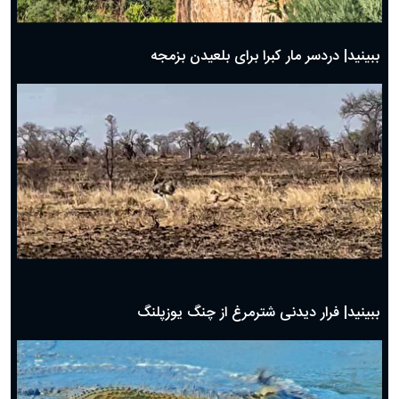
ببینید| شگرد گراز وحشی برای نجات از چنگال پلنگ!
ببینید| دردسر مار کبرا برای بلعیدن بزمجه