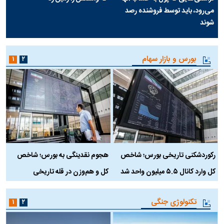
می‌رود، باید توسط فروشنده رصد
شوند
بورس و بازار سهام
۱
۲
رکوردشکنی تاریخی بورس؛ شاخص
هجوم نقدینگی به بورس؛ شاخص
ب
کل وارد کانال ۵.۵ میلیون واحد شد
کل و هم‌وزن در قله تاریخی
تکنولوژی جنگی
۱
۲