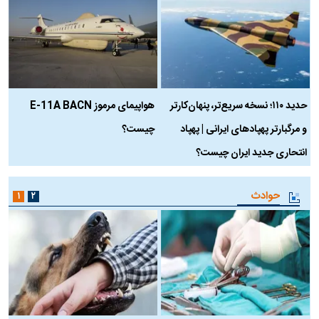
حدید ۱۱۰؛ نسخه سریع‌تر، پنهان‌کارتر
هواپیمای مرموز E-11A BACN
ف
و مرگبارتر پهپادهای ایرانی | پهپاد
چیست؟
م
انتحاری جدید ایران چیست؟
حوادث
۱
۲