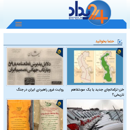
باز
و
بسته
حتما بخوانید
کردن
منو
خزر؛ ترکمانچای جدید یا یک سوءتفاهم
روایت غرور راهبردی ایران در جنگ
تاریخی؟