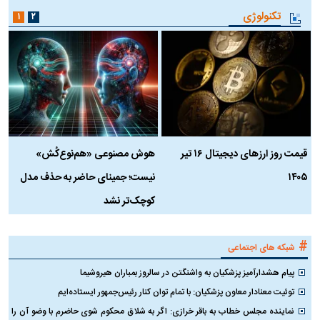
تکنولوژی
۱
۲
قیمت روز ارز‌های دیجیتال ۱۶ تیر
هوش مصنوعی «هم‌نوع‌کُش»
چ
۱۴۰۵
نیست؛ جمینای حاضر به حذف مدل
ک
کوچک‌تر نشد
#
شبکه های اجتماعی
پیام هشدارآمیز پزشکیان به واشنگتن در سالروز بمباران هیروشیما
توئیت معنادار معاون پزشکیان: با تمام توان کنار رئیس‌جمهور ایستاده‌ایم
نماینده مجلس خطاب به باقر خرازی: اگر به شلاق محکوم شوی حاضرم با وضو آن را