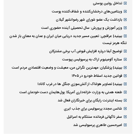
تداخل روتین پوستی
ویتامین‌های درخشان‌کننده و شفاف‌کننده پوست
بازداشت یک عضو شورای شهر رضوانشهر گیلان
وزیر آموزش و پرورش: سال تحصیلی آینده حضوری است
ببینید| عراقچی: تعیین مسیر جدید دریایی میان ایران و عمان به معنای باز شدن
تنگه هرمز نیست
توضیح آبفا درباره افزایش قبوض آب برخی مشترکان
ستاره آلومینیوم اراک به پرسپولیس پیوست
ببینید| پزشکیان: مهمترین نگرانی من، معیشت و وضعیت اقتصادی مردم است
قوانین جدید اسقاط خودرو در ۱۴۰۵
ببینید| تصاویر هولناک از آتش‌سوزی جنگل ها در غرب کانادا
طعنه همتی به وزارت خزانه‌داری آمریکا: پول‌هایمان دست خودمان است
بسته اینترنت رایگان برای خبرنگاران فعال شد
شانس مجدد پرسپولیس برای جذب ایری
سفر ناگهانی فرمانده سنتکام به اسرائیل
امیرحسین طاهری پرسپولیسی شد