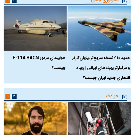
تکنولوژی جنگی
۱
۲
حدید ۱۱۰؛ نسخه سریع‌تر، پنهان‌کارتر
هواپیمای مرموز E-11A BACN
ف
و مرگبارتر پهپادهای ایرانی | پهپاد
چیست؟
م
انتحاری جدید ایران چیست؟
حوادث
۱
۲