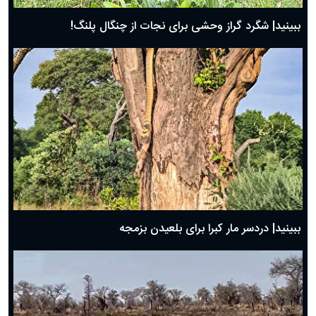
ببینید| شگرد گراز وحشی برای نجات از چنگال پلنگ!
ببینید| دردسر مار کبرا برای بلعیدن بزمجه