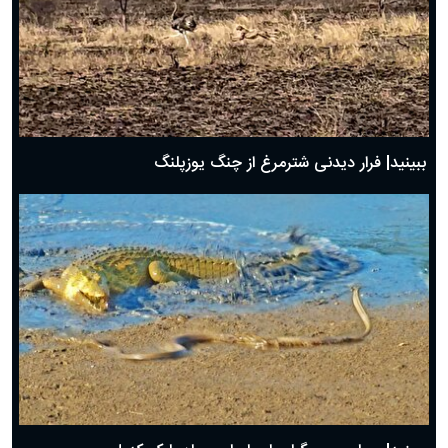
ببینید| فرار دیدنی شترمرغ از چنگ یوزپلنگ