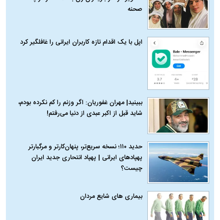
صحنه
اپل با یک اقدام تازه کاربران ایرانی را غافلگیر کرد
ببینید| مهران غفوریان: اگر وزنم را کم نکرده بودم،
شاید قبل از اکبر عبدی از دنیا می‌رفتم!
حدید ۱۱۰؛ نسخه سریع‌تر، پنهان‌کارتر و مرگبارتر
پهپادهای ایرانی | پهپاد انتحاری جدید ایران
چیست؟
بیماری‌ های شایع مردان