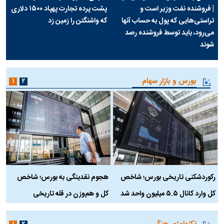
| فروشنده نفت وزیر است و
پشت پرده تجارت پهپاد‌ ۱۵۰۰ دلاری
تراستی‌هایی که پول به حساب آنها
که واشنگتن را زمین زد
می‌رود، باید توسط فروشنده رصد
شوند
بورس و بازار سهام
۱
۲
رکوردشکنی تاریخی بورس؛ شاخص
هجوم نقدینگی به بورس؛ شاخص
ب
کل وارد کانال ۵.۵ میلیون واحد شد
کل و هم‌وزن در قله تاریخی