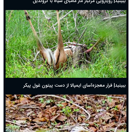
ببینید| رویارویی مرگبار مار مامبای سیاه با کروکدیل
ببینید| فرار معجزه‌آسای ایمپالا از دست پیتون غول پیکر