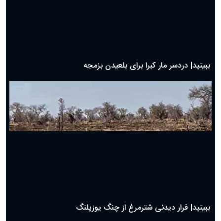
بهترین پیامک تبریک روز پدر ۱۴۰۴؛ جملات زیبا و صمیمانه
روز پدر ۱۴۰۴ چه روزی است؟
ببینید| جدال دیدنی و نفس گیر مرغ دبیر با شغال
ببینید| شگرد گراز وحشی برای نجات از چنگال پلنگ!