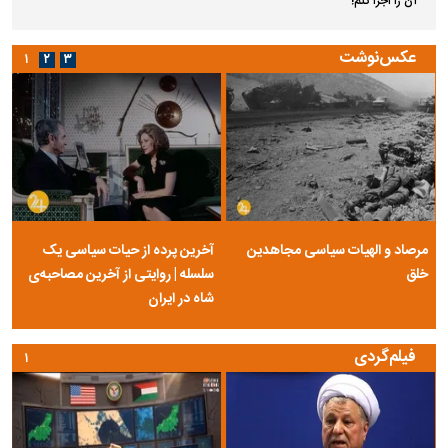
معاون عراقچی: در هیچ دوره‌ای هماهنگی بین میدان و دیپلماسی را مانند حال
حاضر نداشتی
ببینید| آرامستانی تماشایی در سوئیس؛ یکی از زیباترین قبرستان‌های جهان
هشدار انصارالله به عربستان: نیروها و اردوگاه‌های سعودی هدف قرار می‌گیرند
معمای هرمز؛ توافق ایران و عمان گره بحران را باز می‌کند؟
حمله ۶ سگ به کودک ۹ ساله در سنندج؛ زنگ خطر دوباره به صدا درآمد
هجوم نقدینگی به بورس؛ شاخص کل و هم‌وزن در قله تاریخی
امام جمعه موقت تهران: کسانی پول و دلار می‌گیرند تا با وضعیت ناهنجار در
جامعه حضور پیدا کنند
نماینده مجلس خطاب به باقر خرازی: اگر به شلاق محکوم شوی حاضرم با وضو
آن را اجرا کنم!
عکس‌نوشت
۱
۲
۳