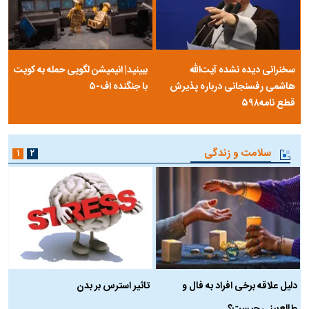
مرصاد و الهیات سیاسی مجاهدین
آخرین پرده از حیات سیاسی یک
خلق
سلسله | روایتی از آخرین مصاحبه‌ی
شاه در ایران
فیلم‌گردی
۱
سخنرانی دیده نشده آیت‌الله
ببینید| انیمیشن لگویی حمله به کویت
هاشمی رفسنجانی درباره پذیرش
با جنگنده اف-۵
قطع نامه۵۹۸