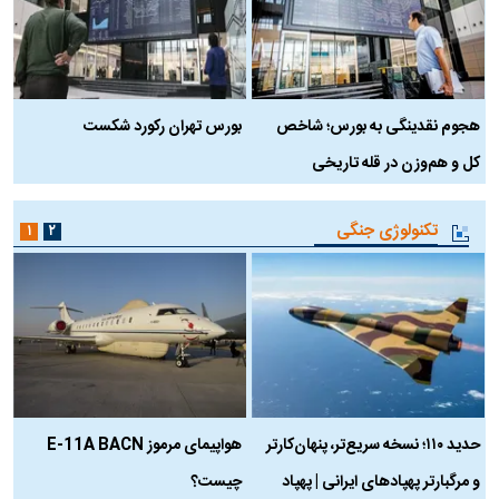
هجوم نقدینگی به بورس؛ شاخص
بورس تهران رکورد شکست
س
کل و هم‌وزن در قله تاریخی
تکنولوژی جنگی
۱
۲
حدید ۱۱۰؛ نسخه سریع‌تر، پنهان‌کارتر
هواپیمای مرموز E-11A BACN
ف
و مرگبارتر پهپادهای ایرانی | پهپاد
چیست؟
م