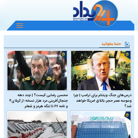
باز
و
بسته
حتما بخوانید
کردن
منو
درس‌های جنگ ویتنام برای ترامپ | چرا
محسن رضایی کیست؟ | چند دهه
وسوسه عصر حجر، باتلاق امریکا خواهد
جنجال‌آفرینی مرد هزار نسخه؛ از کربلای۴
شد؟
و نامه ۶۷ تا تنگه هرمز و شعام