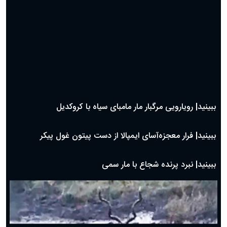
ببینید| دردسر مار کبرا برای بلعیدن بزمجه