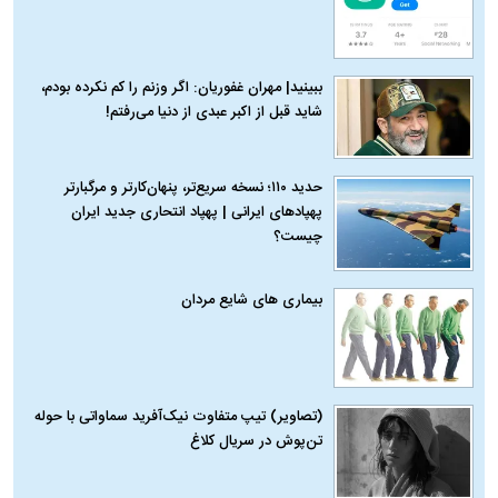
ببینید| مهران غفوریان: اگر وزنم را کم نکرده بودم،
شاید قبل از اکبر عبدی از دنیا می‌رفتم!
حدید ۱۱۰؛ نسخه سریع‌تر، پنهان‌کارتر و مرگبارتر
پهپادهای ایرانی | پهپاد انتحاری جدید ایران
چیست؟
بیماری‌ های شایع مردان
(تصاویر) تیپ متفاوت نیک‌آفرید سماواتی با حوله
تن‌پوش در سریال کلاغ