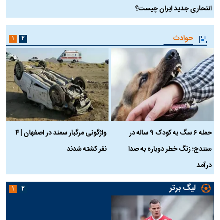
انتحاری جدید ایران چیست؟
حوادث
۱
۲
حمله ۶ سگ به کودک ۹ ساله در
واژگونی مرگبار سمند در اصفهان | ۴
ع
سنندج؛ زنگ خطر دوباره به صدا
نفر کشته شدند
ک
درآمد
لیگ برتر
۱
۲