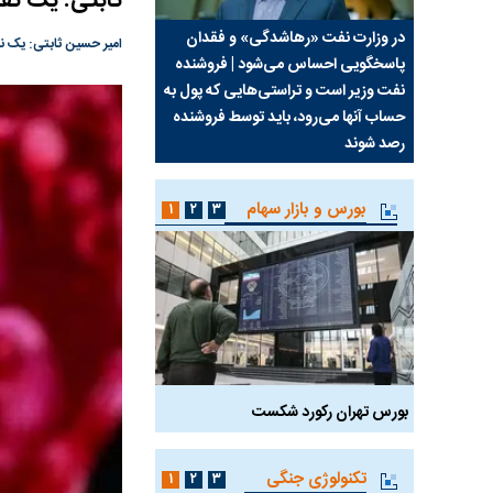
ثابتی: یک نف
سیما علیه
در وزارت نفت «رهاشدگی» و فقدان
چرا رویای آمریکایی سرن
امیر حسین ثابتی: یک ن
پاسخگویی احساس می‌شود | فروشنده
نابودی محور مقاومت تع
نفت وزیر است و تراستی‌هایی که پول به
پرد
حساب آنها می‌رود، باید توسط فروشنده
واشنگتن را زمین زد
رصد شوند
بورس و بازار سهام
۱
۲
۳
بورس تهران رکورد شکست
سیگنال مثبت دیپلماسی 
تکنولوژی جنگی
۱
۲
۳