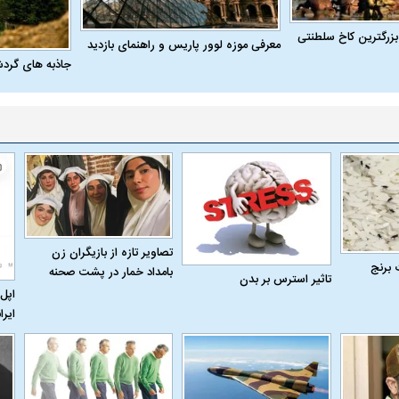
بزرگترین کاخ سلطنتی
معرفی موزه لوور پاریس و راهنمای بازدید
جاذبه های گرد
 حجازی درباره
ببینید| انیمیشن لگویی حمله به کویت با
ببینید| نظر متفاو
جنگنده اف-۵
گوگوش خبرساز ش
تصاویر تازه از بازیگران زن
 برنج
بامداد خمار در پشت صحنه
تاثیر استرس بر بدن
اپل 
ایرا
علت تنگی نفس و راه های درمان آن
دلیل علاقه برخی اف
چیست؟