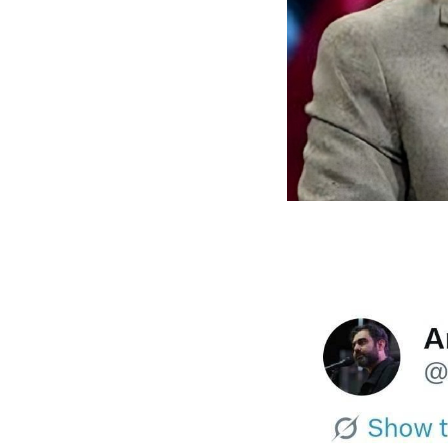
واژگونی مرگبار سمند در اصفهان | ۴ نفر
عکس| ماجرای کشف جسد ناشناس که
توسط حیوانات خورده شد
ار سه خرید کلیدی
پیشنهاد ۱۳۲میلیاردی رامین رضاییان به
بازگشت اندو
استقلال
هافبک گابنی