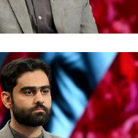
فضاپیمای «استارشیپ» ایلان ماسک
حدید ۱۱۰؛ نسخ
چیست؟
مرگبارتر پهپادهای ا
جدید ایران چیست