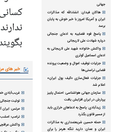
جهانی
هاکان فیدان: انشاءالله که مذاکرات
ایران و آمریکا امروز با خبر خوش به پایان
برسد
پاسخ قوه قضاییه به ادعای جنجالی
درباره شهادت علی لاریجانی
واکنش خانواده شهید علی لاریجانی به
ادعای اسماعیل کوثری
جزئیات توقیف اموال و وضعیت پرونده
خبر های مر
قضایی تراستی‌ها
جزئیات فعال‌سازی «کیف پول ایران»
اعلام شد
سازمان جهانی هواشناسی: احتمال پاییز
غریب‌آبادی خطا
پربارش در ایران افزایش یافت
توئیت جنجالی ض
زیدآبادی: پاسخ به ادعا‌های خرازی باید
مرتس: ایران 
از مسیر قانون بگذرد
ترامپ: امشب اح
حمله حسین شریعتمداری به مذاکرات
واکنش عراقچی
ایران و عمان: دارید تنگه هرمز را برای