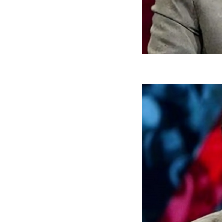
ه سریع‌تر، پنهان‌کارتر و
هواپیمای مرموز E-11A BACN چیست؟
یرانی | پهپاد انتحاری
؟