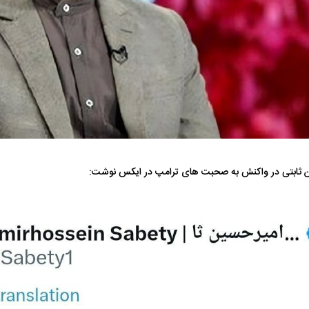
 ناشناس که
مرگ دلخراش دختر ۱۸ ساله بر اثر برق
گرفتگی
کشته شدند
ن ثابتی در واکنش به صحبت های ترامپ در ایکس نوشت:
لال منتفی شد؛
ابهام بزرگ درباره قرارداد یاسر آسانی؛
پرسپولیس در انتظ
انتخاب تیم جدید
اولین چالش حقوقی استقلال
پیش از شروع لیگ