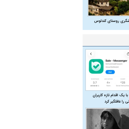
شگری روستای کندلوس
ت سینا حجازی درباره
د
با یک اقدام تازه کاربران
نی را غافلگیر کرد
راد به فال و طالع‌بینی
تاثیر استرس بر بدن