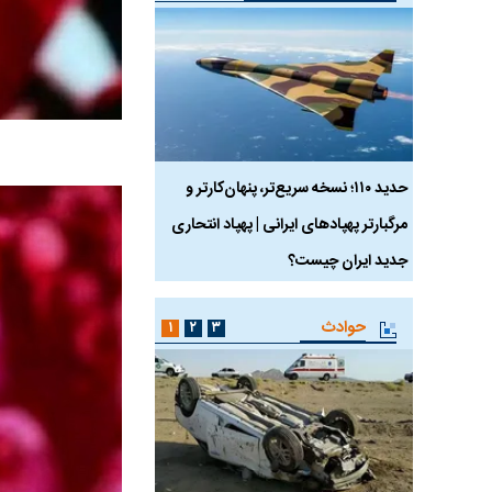
 ماسک
حدید ۱۱۰؛ نسخه سریع‌تر، پنهان‌کارتر و
هواپیمای مرموز E-11A BACN چیست؟
مرگبارتر پهپادهای ایرانی | پهپاد انتحاری
جدید ایران چیست؟
حوادث
۱
۲
۳