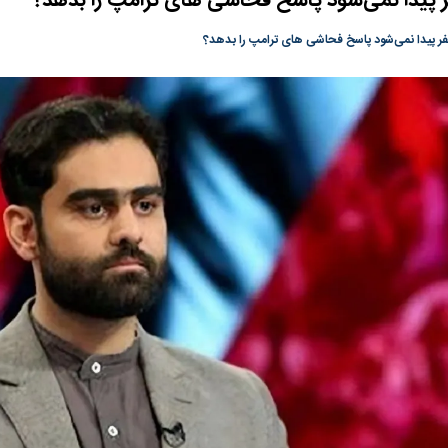
ر پیدا نمی‌شود پاسخ فحاشی های ترامپ را بدهد؟
گونی رژیم و
مطالعه رفتار هیستریک صدا و سیما علیه
در وزارت نفت «ر
فر پیدا نمی‌شود پاسخ فحاشی های ترامپ را بدهد؟
بیر نشد؟ | پشت
کمپین نه به اعدام
پاسخگویی احساس 
ه تجارت پهپاد‌ ۱۵۰۰ دلاری که
نفت وزیر است و ت
حساب آنها می‌رود
رصد شوند
به بورس
پرواز ۱۰۰ هزار واحدی شاخص کل بورس
بورس تهران رکور