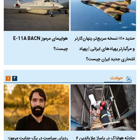
حدید ۱۱۰؛ نسخه سریع‌تر، پنهان‌کارتر
هواپیمای مرموز E-11A BACN
ف
و مرگبارتر پهپادهای ایرانی | پهپاد
چیست؟
م
انتحاری جدید ایران چیست؟
حوادث
۱
۲
حادثه هولناک در پاساژ علاءالدین ۶
ردپای سیاست در یک جنایت مرموز؛
ج