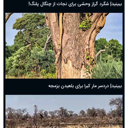
ببینید| شگرد گراز وحشی برای نجات از چنگال پلنگ!
ببینید| دردسر مار کبرا برای بلعیدن بزمجه