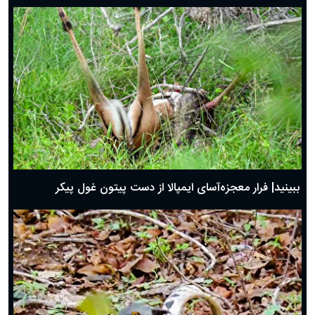
ببینید| فرار معجزه‌آسای ایمپالا از دست پیتون غول پیکر