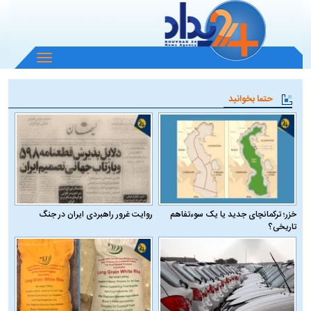
باز
و
بسته
حتما بخوانید
کردن
منو
خزر؛ ترکمانچای جدید یا یک سوءتفاهم
روایت غرور راهبردی ایران در جنگ
تاریخی؟