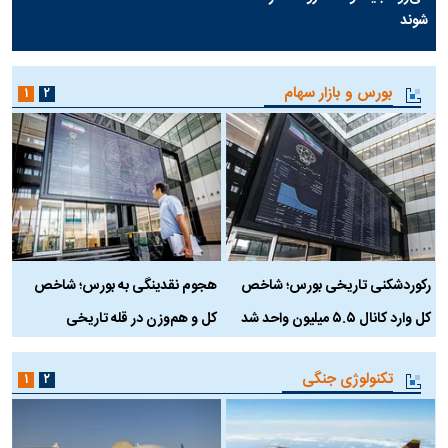
شوند
بورس و بازار سهام
۱
۲
رکوردشکنی تاریخی بورس؛ شاخص
هجوم نقدینگی به بورس؛ شاخص
ب
کل وارد کانال ۵.۵ میلیون واحد شد
کل و هم‌وزن در قله تاریخی
تکنولوژی جنگی
۱
۲