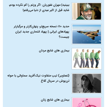
ببینید| مهران غفوریان: اگر وزنم را کم نکرده بودم،
شاید قبل از اکبر عبدی از دنیا می‌رفتم!
حدید ۱۱۰؛ نسخه سریع‌تر، پنهان‌کارتر و مرگبارتر
پهپادهای ایرانی | پهپاد انتحاری جدید ایران
چیست؟
بیماری‌ های شایع مردان
(تصاویر) تیپ متفاوت نیک‌آفرید سماواتی با حوله
تن‌پوش در سریال کلاغ
بیماری‌ های شایع زنان