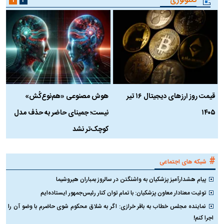
تکنولوژی
۱
۲
قیمت روز ارز‌های دیجیتال ۱۶ تیر
هوش مصنوعی «هم‌نوع‌کُش»
چ
۱۴۰۵
نیست؛ جمینای حاضر به حذف مدل
ک
کوچک‌تر نشد
#
شبکه های اجتماعی
پیام هشدارآمیز پزشکیان به واشنگتن در سالروز بمباران هیروشیما
توئیت معنادار معاون پزشکیان: با تمام توان کنار رئیس‌جمهور ایستاده‌ایم
نماینده مجلس خطاب به باقر خرازی: اگر به شلاق محکوم شوی حاضرم با وضو آن را
اجرا کنم!