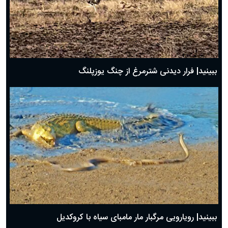
ببینید| فرار دیدنی شترمرغ از چنگ یوزپلنگ
ببینید| رویارویی مرگبار مار مامبای سیاه با کروکدیل