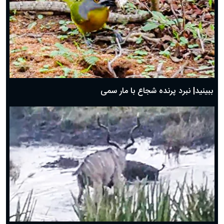
ببینید| نبرد پرنده شجاع با مار سمی