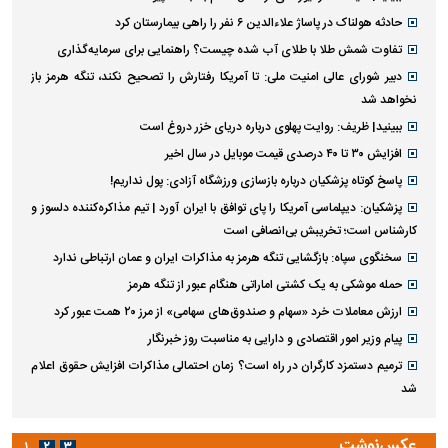
حادثه هولناک در پاساژ علاءالدین ۶ نفر را راهی بیمارستان کرد
تفاوت شمش طلا با طلای آب شده چیست؟ راهنمایی برای سرمایه‌گذاری
دبیر شورای عالی امنیت ملی: تا آمریکا رفتارش را تصحیح نکند، تنگه هرمز باز
نخواهد شد
ببینید| ظریف: روایت پهلوی درباره دریای خزر دروغ است
افزایش ۳۰ تا ۴۰ درصدی قیمت موبایل در سال اخیر
پاسخ کوتاه پزشکیان درباره بازسازی ورزشگاه آزادی: پول نداریم!
پزشکیان: دیپلماسی آمریکا را پای توافق با ایران آورد | تیم مذاکره‌کننده دلسوز و
کارشناس است؛ تخریبش بی‌انصافی است
سخنگوی سپاه: بازگشایی تنگه هرمز به مذاکرات ایران و عمان ارتباطی ندارد
حمله موشکی به یک کشتی اماراتی هنگام عبور از تنگه هرمز
ارزش معاملات خرد «سهام و صندوق‌های سهامی» از مرز ۲۰ همت عبور کرد
پیام وزیر امور اقتصادی و دارایی به مناسبت روز خبرنگار
ترمیم دستمزد کارگران در راه است؟ زمان احتمالی مذاکرات افزایش حقوق اعلام
شد
عکس‌نوشت
۱
۲
۳