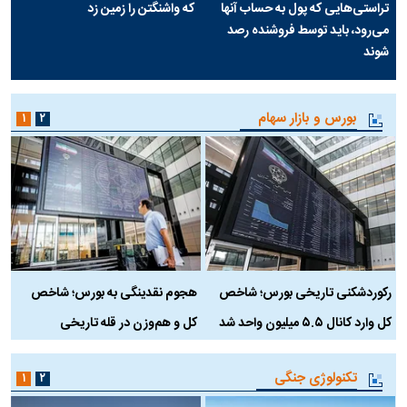
تراستی‌هایی که پول به حساب آنها
که واشنگتن را زمین زد
می‌رود، باید توسط فروشنده رصد
شوند
بورس و بازار سهام
۱
۲
رکوردشکنی تاریخی بورس؛ شاخص
هجوم نقدینگی به بورس؛ شاخص
ب
کل وارد کانال ۵.۵ میلیون واحد شد
کل و هم‌وزن در قله تاریخی
تکنولوژی جنگی
۱
۲