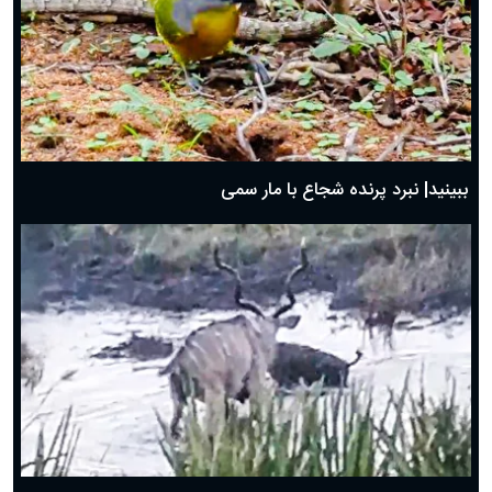
ببینید| نبرد پرنده شجاع با مار سمی