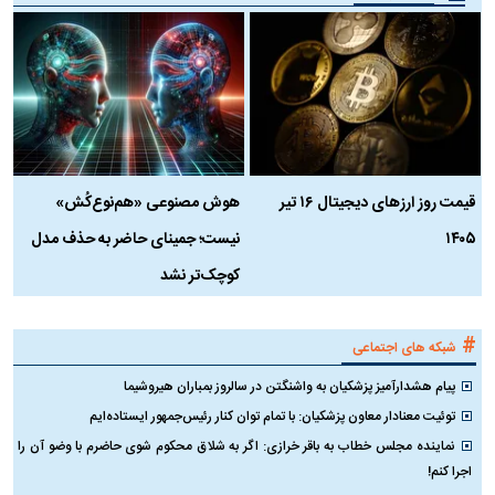
قیمت روز ارز‌های دیجیتال ۱۶ تیر
هوش مصنوعی «هم‌نوع‌کُش»
چ
۱۴۰۵
نیست؛ جمینای حاضر به حذف مدل
ک
کوچک‌تر نشد
#
شبکه های اجتماعی
پیام هشدارآمیز پزشکیان به واشنگتن در سالروز بمباران هیروشیما
توئیت معنادار معاون پزشکیان: با تمام توان کنار رئیس‌جمهور ایستاده‌ایم
نماینده مجلس خطاب به باقر خرازی: اگر به شلاق محکوم شوی حاضرم با وضو آن را
اجرا کنم!