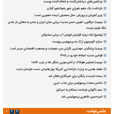
ویتامین‌های درخشان‌کننده و شفاف‌کننده پوست
بازداشت یک عضو شورای شهر رضوانشهر گیلان
وزیر آموزش و پرورش: سال تحصیلی آینده حضوری است
ببینید| عراقچی: تعیین مسیر جدید دریایی میان ایران و عمان به معنای باز شدن
تنگه هرمز نیست
توضیح آبفا درباره افزایش قبوض آب برخی مشترکان
ستاره آلومینیوم اراک به پرسپولیس پیوست
ببینید| پزشکیان: مهمترین نگرانی من، معیشت و وضعیت اقتصادی مردم است
قوانین جدید اسقاط خودرو در ۱۴۰۵
ببینید| تصاویر هولناک از آتش‌سوزی جنگل ها در غرب کانادا
طعنه همتی به وزارت خزانه‌داری آمریکا: پول‌هایمان دست خودمان است
بسته اینترنت رایگان برای خبرنگاران فعال شد
شانس مجدد پرسپولیس برای جذب ایری
سفر ناگهانی فرمانده سنتکام به اسرائیل
امیرحسین طاهری پرسپولیسی شد
عکس‌نوشت
۱
۲
۳