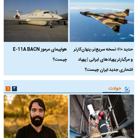
حدید ۱۱۰؛ نسخه سریع‌تر، پنهان‌کارتر
هواپیمای مرموز E-11A BACN
ف
و مرگبارتر پهپادهای ایرانی | پهپاد
چیست؟
م
انتحاری جدید ایران چیست؟
حوادث
۱
۲