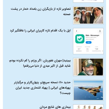
تصاویر تازه از بازیگران زن بامداد خمار در پشت
صحنه
اپل با یک اقدام تازه کاربران ایرانی را غافلگیر کرد
ببینید| مهران غفوریان: اگر وزنم را کم نکرده بودم،
شاید قبل از اکبر عبدی از دنیا می‌رفتم!
حدید ۱۱۰؛ نسخه سریع‌تر، پنهان‌کارتر و مرگبارتر
پهپادهای ایرانی | پهپاد انتحاری جدید ایران
چیست؟
بیماری‌ های شایع مردان