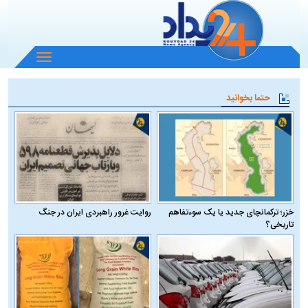
باز
و
بسته
حتما بخوانید
کردن
منو
خزر؛ ترکمانچای جدید یا یک سوءتفاهم
روایت غرور راهبردی ایران در جنگ
تاریخی؟