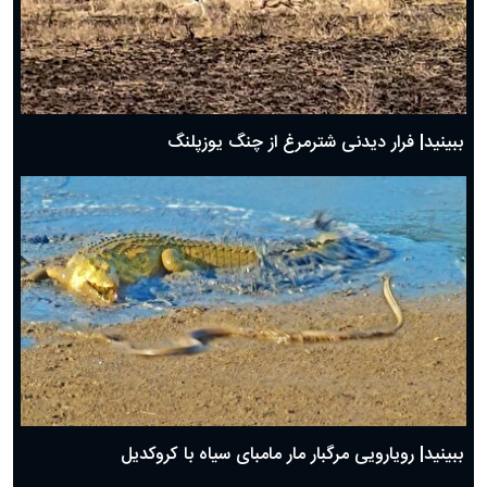
ببینید| فرار دیدنی شترمرغ از چنگ یوزپلنگ
ببینید| رویارویی مرگبار مار مامبای سیاه با کروکدیل