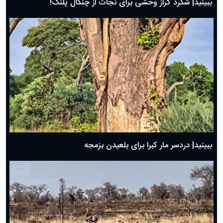
ببینید| شگرد گراز وحشی برای نجات از چنگال پلنگ!
ببینید| دردسر مار کبرا برای بلعیدن بزمجه