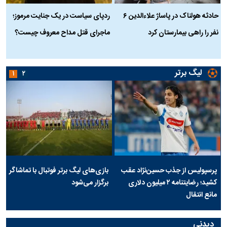
حادثه هولناک در پاساژ علاءالدین ۶
ردپای سیاست در یک جنایت مرموز؛
ج
نفر را راهی بیمارستان کرد
ماجرای قتل مداح معروف چیست؟
ب
ج
لیگ برتر
۱
۲
پرسپولیس از جذب حسین‌نژاد عقب
بازی‌های لیگ برتر فوتبال با تماشاگر
کشید؛ رضایتنامه ۲ میلیون دلاری
برگزار می‌شود
مانع انتقال
دیدنی