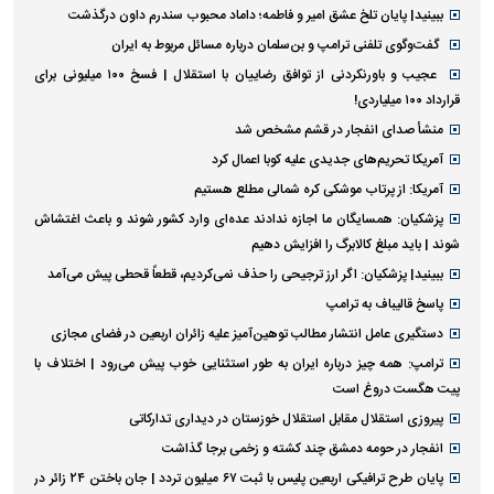
ببینید| پایان تلخ عشق امیر و فاطمه؛ داماد محبوب سندرم داون درگذشت
گفت‌وگوی تلفنی ترامپ و بن‌سلمان درباره مسائل مربوط به ایران
عجیب و باورنکردنی از توافق رضاییان با استقلال | فسخ ۱۰۰ میلیونی برای
قرارداد ۱۰۰ میلیاردی!
منشأ صدای انفجار در قشم مشخص شد
آمریکا تحریم‌های جدیدی علیه کوبا اعمال کرد
آمریکا: از پرتاب موشکی کره شمالی مطلع هستیم
پزشکیان: همسایگان ما اجازه ندادند عده‌ای وارد کشور شوند و باعث اغتشاش
شوند | باید مبلغ کالابرگ را افزایش دهیم
ببینید| پزشکیان: اگر ارز ترجیحی را حذف نمی‌کردیم، قطعاً قحطی پیش می‌آمد
پاسخ قالیباف به ترامپ
دستگیری عامل انتشار مطالب توهین‌آمیز علیه زائران اربعین در فضای مجازی
ترامپ: همه چیز درباره ایران به طور استثنایی خوب پیش می‌رود | اختلاف با
پیت هگست دروغ است
پیروزی استقلال مقابل استقلال خوزستان در دیداری تدارکاتی
انفجار در حومه دمشق چند کشته و زخمی برجا گذاشت
پایان طرح ترافیکی اربعین پلیس با ثبت ۶۷ میلیون تردد | جان باختن ۲۴ زائر در