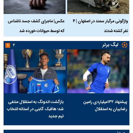
واژگونی مرگبار سمند در اصفهان | ۴
عکس| ماجرای کشف جسد ناشناس
نفر کشته شدند
که توسط حیوانات خورده شد
گ
لیگ برتر
۱
۲
پیشنهاد ۱۳۲میلیاردی رامین
بازگشت اندونگ به استقلال منتفی
رضاییان به استقلال
شد؛ هافبک گابنی در آستانه انتخاب
تیم جدید