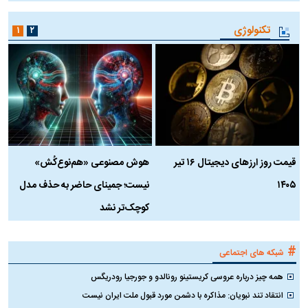
تکنولوژی
۱
۲
قیمت روز ارز‌های دیجیتال ۱۶ تیر
هوش مصنوعی «هم‌نوع‌کُش»
چ
۱۴۰۵
نیست؛ جمینای حاضر به حذف مدل
ک
کوچک‌تر نشد
#
شبکه های اجتماعی
همه چیز درباره عروسی کریستینو رونالدو و جورجیا رودریگس
انتقاد تند نبویان: مذاکره با دشمن مورد قبول ملت ایران نیست