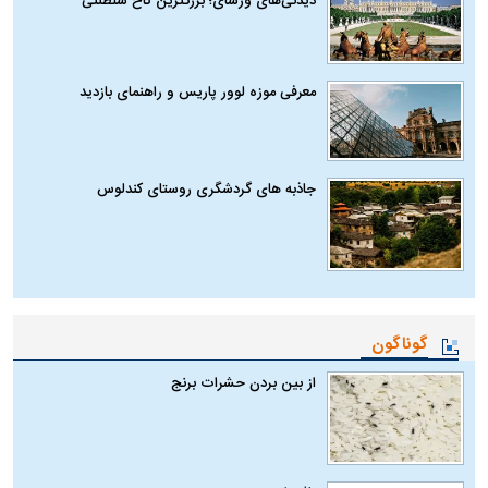
دیدنی‌های ورسای؛ بزرگترین کاخ سلطنتی
معرفی موزه لوور پاریس و راهنمای بازدید
جاذبه های گردشگری روستای کندلوس
گوناگون
از بین بردن حشرات برنج