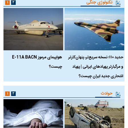
تکنولوژی جنگی
۱
۲
حدید ۱۱۰؛ نسخه سریع‌تر، پنهان‌کارتر
هواپیمای مرموز E-11A BACN
ف
و مرگبارتر پهپادهای ایرانی | پهپاد
چیست؟
م
انتحاری جدید ایران چیست؟
حوادث
۱
۲