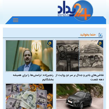
باز
و
بسته
حتما بخوانید
کردن
منو
نقاشی‌های بادپر و جدال بر سر دو روایت از
رنجبرزاده: تراستی‌ها را برای همیشه
دهه شصت
بخشکانیم