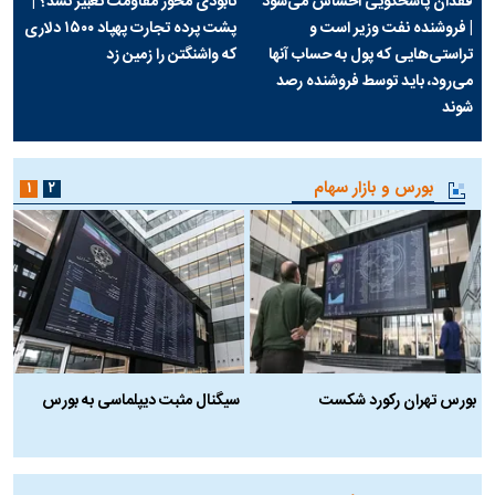
فقدان پاسخگویی احساس می‌شود
نابودی محور مقاومت تعبیر نشد؟ |
| فروشنده نفت وزیر است و
پشت پرده تجارت پهپاد‌ ۱۵۰۰ دلاری
تراستی‌هایی که پول به حساب آنها
که واشنگتن را زمین زد
می‌رود، باید توسط فروشنده رصد
شوند
بورس و بازار سهام
۱
۲
بورس تهران رکورد شکست
سیگنال مثبت دیپلماسی به بورس
ب