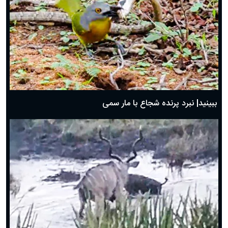
ببینید| نبرد پرنده شجاع با مار سمی