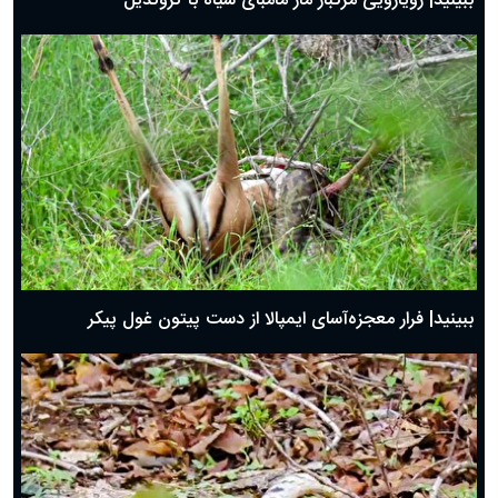
ببینید| رویارویی مرگبار مار مامبای سیاه با کروکدیل
ببینید| فرار معجزه‌آسای ایمپالا از دست پیتون غول پیکر