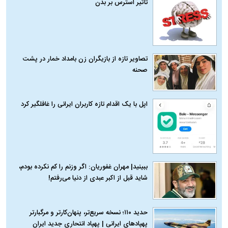
تاثیر استرس بر بدن
تصاویر تازه از بازیگران زن بامداد خمار در پشت
صحنه
اپل با یک اقدام تازه کاربران ایرانی را غافلگیر کرد
ببینید| مهران غفوریان: اگر وزنم را کم نکرده بودم،
شاید قبل از اکبر عبدی از دنیا می‌رفتم!
حدید ۱۱۰؛ نسخه سریع‌تر، پنهان‌کارتر و مرگبارتر
پهپادهای ایرانی | پهپاد انتحاری جدید ایران