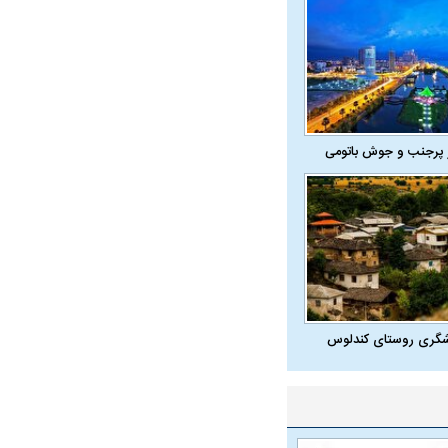
 پرجنب و جوش باتومی
شگری روستای کندلوس