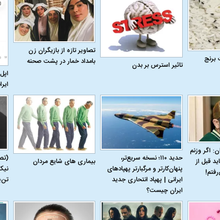
تصاویر تازه از بازیگران زن
 برنج
بامداد خمار در پشت صحنه
تاثیر استرس بر بدن
اپل 
ایرا
اسی یک سلسله |
ریشه‌های عزاداری ماه محرم در فرهنگ
عزاداری ماه محرم 
ن: اگر وزنم
حدید ۱۱۰؛ نسخه سریع‌تر،
(تص
بیماری‌ های شایع مردان
ی شاه در ایران
و تاریخ ایران
انجام می‌شد؟
ید قبل از
پنهان‌کارتر و مرگبارتر پهپادهای
نیک
رفتم!
ایرانی | پهپاد انتحاری جدید
تن‌
ایران چیست؟