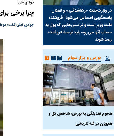
جوادی‌آملی:
سیما علیه
در وزارت نفت «رهاشدگی» و فقدان
چرا رویای آمریکایی سرن
چرا برخی برا
پاسخگویی احساس می‌شود | فروشنده
نابودی محور مقاومت تع
نفت وزیر است و تراستی‌هایی که پول به
پرد
جوادی آملی گفت: موفقیت
حساب آنها می‌رود، باید توسط فروشنده
واشنگتن را زمین زد
رصد شوند
بورس و بازار سهام
۱
۲
۳
رس
هجوم نقدینگی به بورس؛ شاخص کل و
بورس تهران رکورد شکس
هم‌وزن در قله تاریخی