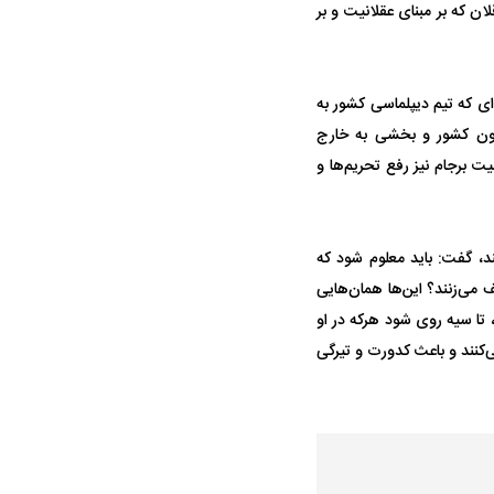
ان که بر مبنای عقلانیت و بر
حمله ۶ سگ به کودک ۹ ساله در سنندج؛
واژگونی مرگبار سمند در اصفهان | ۴ نفر
‌ای که تیم دیپلماسی کشور به
 صدا درآمد
کشته شدند
رون کشور و بخشی به خارج
د، موفقیت برجام نیز رفع تحریم‌ها و
ند، گفت: باید معلوم شود که
 می‌زنند؟ این‌ها همان‌هایی
تا سیه روی شود هرکه در او
 استقلال منتفی شد؛
‌کنند و باعث کدورت و تیرگی
معضل بزرگ پرسپولیس؛ دنیل گرا حاضر
مقصد احتما
تانه انتخاب تیم جدید
به فسخ قرارداد نیست
مشخص شد