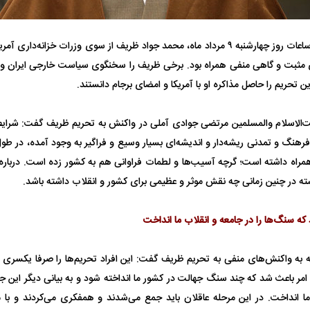
در آخرین ساعات روز چهارشنبه ۹ مرداد ماه، محمد جواد ظریف از سوی وزرات خزانه
 مثبت و گاهی منفی همراه بود. برخی ظریف را سخنگوی سیاست خارجی ایران و 
این تحریم را حاصل مذاکره او با آمریکا و امضای برجام دانستند.
‌الاسلام والمسلمین مرتضی جوادی آملی در واکنش به تحریم ظریف گفت: شرایط
فضاپیمای «استارشیپ» ایلان ماسک
حدید ۱۱۰؛ نسخ
مراه داشته است؛ گرچه آسیب‌ها و لطمات فراوانی هم به کشور زده است. درباره ظ
چیست؟
مرگبارتر پهپادهای ا
ته در چنین زمانی چه نقش موثر و عظیمی برای کشور و انقلاب داشته باشد.
جدید ایران چیست
که سنگ‌ها را در جامعه و انقلاب ما انداخت
 به واکنش‌های منفی به تحریم ظریف گفت: این افراد تحریم‌ها را صرفا یکسری کا
امر باعث شد که چند سنگ جهالت در کشور ما انداخته شود و به بیانی دیگر این ج
ما انداخت. در این مرحله عاقلان باید جمع می‌شدند و همفکری می‌کردند و با 