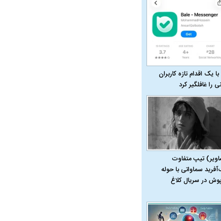
با یک اقدام تازه کاربران
نی را غافلگیر کرد
در دوران قاجار چگونه
مردی که سر خم نکرد؟ | غلامرضا تختی و
مرصاد و ال
اویر) تیپ متفاوت
حکومت پهلوی
‌آفرید سماواتی با حوله
پوش در سریال کلاغ