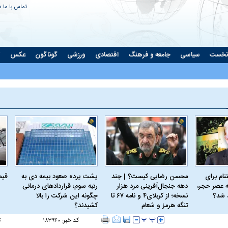
تماس با ما
د
نخست
سیاسی
جامعه و فرهنگ
اقتصادی
ورزشی
گوناگون
عکس
ت
ام برای
محسن رضایی کیست؟ | چند
پشت پرده صعود بیمه دی به
قیمت 
 عصر حجر،
دهه جنجال‌آفرینی مرد هزار
رتبه سوم؛ قراردادهای درمانی
د شد؟
نسخه؛ از کربلای۴ و نامه ۶۷ تا
چگونه این شرکت را بالا
تنگه هرمز و شعام
کشیدند؟
کد خبر:
ت
۱۸۳۹۴۰