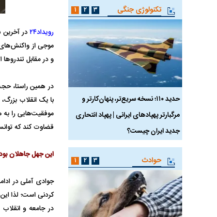
تکنولوژی جنگی
۱
۲
۳
رویداد۲۴
موجی از واکنش‌های
و در مقابل تندرو‌ها 
در همین راستا، حجت
 ماسک
حدید ۱۱۰؛ نسخه سریع‌تر، پنهان‌کارتر و
هواپیمای مرموز E-11A BACN چیست؟
موفقیت‌هایی را به ه
مرگبارتر پهپادهای ایرانی | پهپاد انتحاری
قضاوت کند که توانس
جدید ایران چیست؟
این جهل جاهلان بود 
حوادث
۱
۲
۳
جوادی آملی در ادامه
کردنی است؛ لذا این 
در جامعه و انقلاب 