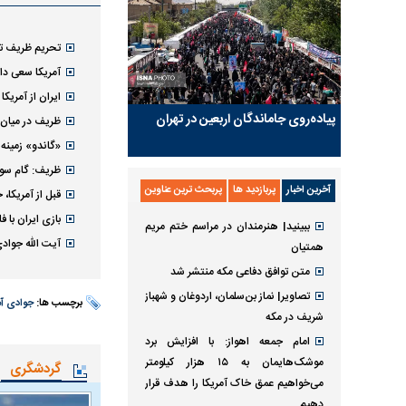
تحریم ظریف ت
آمریکا سعی دار
ایران از آمریک
پیاده‌روی جاماندگان اربعین در تهران
ظریف در میان 
«گاندو» زمینه‌
ظریف: گام سو
آخرین اخبار
پربازدید ها
پربحث ترین عناوین
قبل از آمریکا،
بازی ایران با 
ببینید| هنرمندان در مراسم ختم مریم
آیت الله جواد
همتیان
متن توافق دفاعی مکه منتشر شد
تصاویر| نماز بن‌سلمان، اردوغان و شهباز
برچسب ها:
جوادی آ
شریف در مکه
امام‌ جمعه اهواز: با افزایش برد
موشک‌هایمان به ۱۵ هزار کیلومتر
گردشگری
می‌خواهیم عمق خاک آمریکا را هدف قرار
دهیم