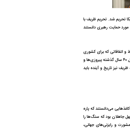
‌داری آمریکا تحریم شد. تحریم ظریف با
مورد حمایت رهبری دانستند
 و اتفاقاتی که برای کشوری
ه سریع‌تر، پنهان‌کارتر و
هواپیمای مرموز E-11A BACN چیست؟
با یک انقلاب بزرگ، فرهنگ و تمدنی ریشه‌دار و اندیشه‌ای بسیار وسیع و فراگیر به وجود آمده، در طول ۴۰ سال گذشته پیروزی‌ها و
ریف نیز تاریخ و آینده باید
یرانی | پهپاد انتحاری
؟
غذ‌هایی می‌دانستند که پاره
هل جاهلان بود که سنگ‌ها را
مشورت و رایزنی‌های جهانی،