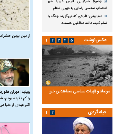
توضیح خبرگزاری فارس درباره خبر
انتصاب محسن رضایی به دبیری شعام
علم‌الهدی: افرادی که می‌گویند جنگ را
تمام کنید، مانند منافقین هستند
از بین بردن حشرات
عکس‌نوشت
۱
۲
۳
۴
۵
ضا تختی و
مرصاد و الهیات سیاسی مجاهدین خلق
آخرین پرده از حیات سی
ببینید| مهران غفوریا
روایتی از آخرین مصاحبه‌
را کم نکرده بودم، شا
اکبر عبدی از دنیا می‌
فیلم‌گردی
۱
۲