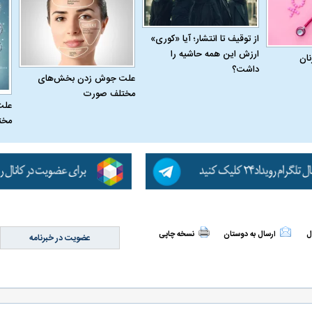
از توقیف تا انتشار؛ آیا «کوری»
ارزش این همه حاشیه را
نان
له به کویت با
سخنرانی دیده نشده آیت‌الله هاشمی
ببینید| انیمیشن لگ
داشت؟
علت جوش زدن بخش‌های
رفسنجانی درباره پذیرش قطع نامه۵۹۸
جنگنده اف-۵
مختلف صورت
علت
مخت
ل
ارسال به دوستان
نسخه چاپی
عضویت در خبرنامه
علت تنگی نفس و راه های درمان آن
دلیل علاقه برخی اف
چیست؟