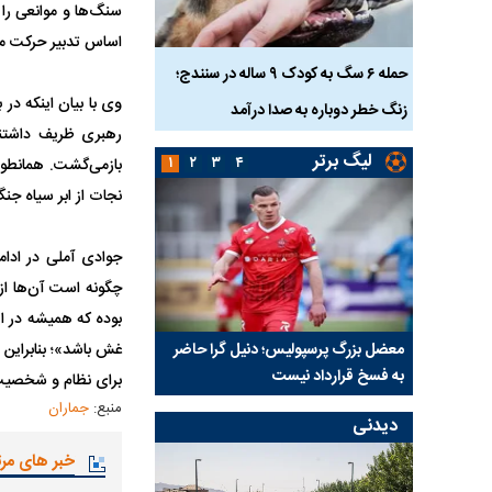
سنگ‌ها و موانعی را 
اساس تدبیر حرکت می
ناس که
حمله ۶ سگ به کودک ۹ ساله در سنندج؛
وی با بیان اینکه در
زنگ خطر دوباره به صدا درآمد
کشته شدند
رهبری ظریف داشتند
لیگ برتر
۱
۲
۳
۴
نجات از ابر سیاه جن
جوادی آملی در ادامه
چگونه است آن‌ها از 
بوده که همیشه در ا
نتفی شد؛
معضل بزرگ پرسپولیس؛ دنیل گرا حاضر
مقصد احتمالی مدافع ج
غش باشد»؛ بنابراین 
ب تیم جدید
به فسخ قرارداد نیست
مشخص شد
برای نظام و شخصیت‌ه
منبع:
جماران
دیدنی
خبر های مر