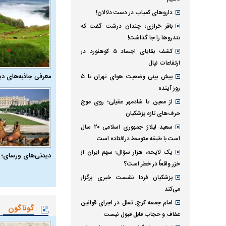
داروهای کمیاب در دست دلالان!
باقر خرازی؛ چندان درشت گفت که
تندروها را جا گذاشت!
کشف بقایای اجساد ۵ کوهنورد در
ارتفاعات نپال
معرفی جاذبه‌های دی
پیش بینی وضعیت هوای تهران تا ۵
روز آینده
از معین تا شادمهر عقیلی؛ روی موج
حرف‌های تازه پزشکیان
سعید لیلاز: جمهوری اسلامی ۲۰ سال
است با طبقه متوسط درافتاده است
یک لایحه، هزار سؤال؛ سهم ایران از
دیدنی‌های ورسای؛ 
خزر واقعاً در خطر است؟
پزشکیان فردا نشست خبری برگزار
می‌کند
امام جمعه کرج: تعلل در اجرای قوانین
گوناگون
عفاف و حجاب قابل قبول نیست