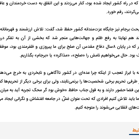
که در راه کشور ایجاد شده بود، کنار می‌زدند و این اتفاق به دست خردمندان و عاقل
‌کردند، رقم خورد.
واژگونی مرگبار سمند در اصفهان | ۴ نفر
عکس| ماجرای کشف جسد ناشناس که
 بحث برجام نیز جایگاه عزت‌مندانه کشور حفظ شد، گفت: تلاش ارزشمند و قهرمانانه
توسط حیوانات خورده شد
زنگ خطر دوباره به
 هم نهایتا به رفع ظلم و جهالت‌هایی منجر شد که بخشی از آن به تفکر د
بازمی‌گشت. همانطور که در پایان ۸سال دفاع مقدس آن صلح برای ما پیروزی و ظفرمندی بو
گ بود. حال می‌خواهیم نامش را «صلح»، «مذاکره» یا «برجام» بگذاریم.
 با ابراز تعجب از اینکه چرا عده‌ای در کشور ناآگاهی و نابخردی به خرج می‌ده
طرفی تحریم برخی شخصیت‌ها را برنمی‌تابند، ولی برای برخی دیگر از تحریم‌ها کف
ین فضا حضور دارند و به قول جناب حافظ «خوش بود گر محک تجربه آید به میان، 
وان پرسپولیس
پیشنهاد ۱۳۲میلیاردی رامین رضاییان به
بازگشت اندونگ به
ما باید تلاش کنیم افرادی که تحت عنوان غشّ در جامعه اغتشاش و نگرانی ایجاد می
استقلال
هافبک گابنی در آس
ای انقلابی می‌شوند را متوجه کنیم.
تبط