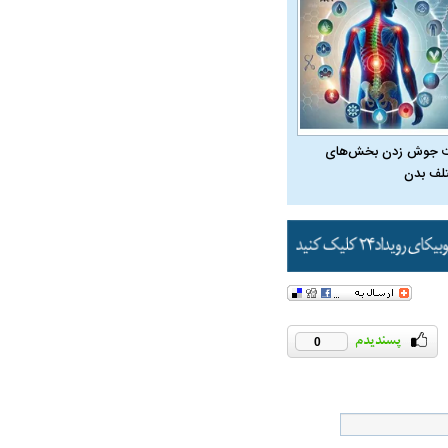
ویی حمله به کویت با
 جوش زدن بخش‌های
لف بدن
0
راد به فال و طالع‌بینی
تاثیر استرس بر بدن