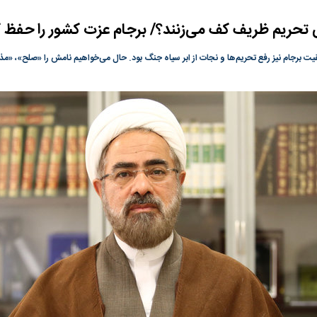
گونی رژیم و
مطالعه رفتار هیستریک صدا و سیما علیه
در وزارت نفت «ر
ی تحریم ظریف کف می‌زنند؟/ برجام عزت کشور را حفظ ک
بیر نشد؟ | پشت
کمپین نه به اعدام
پاسخگویی احساس 
ه تجارت پهپاد‌ ۱۵۰۰ دلاری که
نفت وزیر است و ت
 برجام نیز رفع تحریم‌ها و نجات از ابر سیاه جنگ بود. حال می‌خواهیم نامش را «صلح»، «مذاک
حساب آنها می‌رود
رصد شوند
ت
سیگنال مثبت دیپلماسی به بورس
هجوم نقدینگی به
هم‌وزن در قله تار