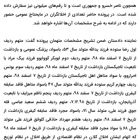
همچون ناصر خسرو و جمهوری است و تا رقم‌های میلیونی نیز سفارش داده
شده است. در پرونده حاضر تعدادی از اخلالگران در مایحتاج عمومی حضور
دارند که در ادامه به شرح مشخصات آن‌ها اشاره خواهد شد.
نماینده دادستان ضمن تشریح مشخصات متهمان پرونده گفت: متهم ردیف
اول رضا ستوده فرزند یدالله متولد سال ۵۳، باسواد، پزشک عمومی و بازداشت
از تاریخ ۷ اسفند ماه ۹۸، متهم ردیف دوم ابوبکر کووایوو فرزند بیک مراد با
تابعیت تاجیکستان بازداشت از تاریخ ۷ اسفند ماه ۹۸، متهم ردیف سوم یونس
احراروو، با سواد متاهل اهل تاجیکستان بازداشت از تاریخ ۷ اسفند ۹۸، متهم
ردیف چهارم کریم ستوده فرزند یدالله متولد سال ۴۷ باسواد متاهل فاقد سابقه
کیفری بازداشت از تاریخ ۷ سفند ۹۸، متهم ردیف پنجم ناظم میزایف با تابعیت
آذربایجان، بازداشت از تاریخ ۷.۱۲.۹۸، متهم ردیف ششم سعید عباسی قله
جوق فرزند علی، متولد سال ۷۱، باسواد مجرد فاقد سابقه کیفری بازداشت از
تاریخ ۷ اسفند ۹۸، متهم ردیف هفتم مهرداد حاذقی کلوانق فرزند علی متولد
سال ۶۸ با سواد مجرد فاقد سابقه کیفری و بازداشت از تاریخ ۷ اسفند ماه ۹۸
که اتهام ایشان اخلال کلان در نظام اقتصادی از طریق اخلال در نظام توزیع