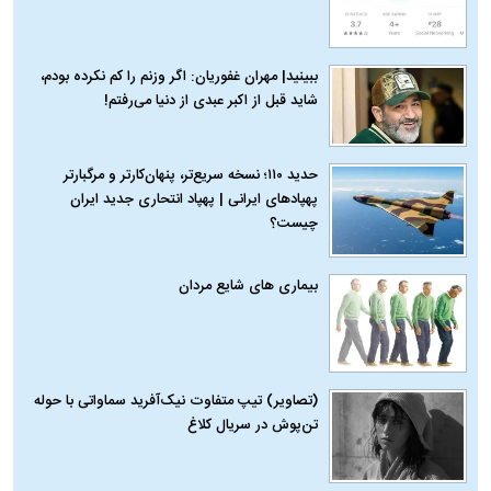
ببینید| مهران غفوریان: اگر وزنم را کم نکرده بودم،
شاید قبل از اکبر عبدی از دنیا می‌رفتم!
حدید ۱۱۰؛ نسخه سریع‌تر، پنهان‌کارتر و مرگبارتر
پهپادهای ایرانی | پهپاد انتحاری جدید ایران
چیست؟
بیماری‌ های شایع مردان
(تصاویر) تیپ متفاوت نیک‌آفرید سماواتی با حوله
تن‌پوش در سریال کلاغ