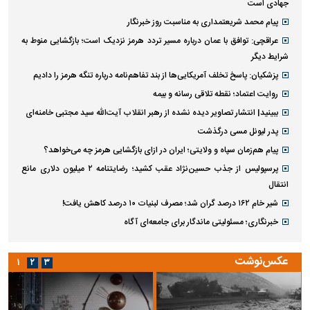
جهادی است
پیام محمد شریعتمداری به مناسبت روز خبرنگار
عراقچی: توافق با عمان درباره مسیر تردد هرمز نزدیک است؛ بازگشایی منوط به
شرایط دیگر
پزشکیان: پاسخ تخلف آمریکایی‌ها از بند تفاهم‌نامه درباره تنگه هرمز را دادیم
روایت اعتماد؛ نقطه تلاقی رسانه و بیمه
ببینید| انتشار تصاویر دیده نشده از رهبر انقلاب آیت‌الله سید مجتبی خامنه‌ای
پدر لیونل مسی درگذشت
پیام هم‌زمان سپاه و ولایتی؛ ایران در ازای بازگشایی هرمز چه می‌خواهد؟
پرسپولیس از جذب حسین‌نژاد عقب کشید؛ رضایتنامه ۲ میلیون دلاری مانع
انتقال
شیر خام ۱۶۲ درصد گران شد؛ مصرف لبنیات ۱۰ درصد کاهش یافت!
خبرنگاری؛ مسئولیتی ماندگار برای جامعه‌ای آگاه
عکس‌نوشت
۱
۲
۳