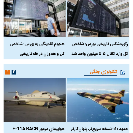
رکوردشکنی تاریخی بورس؛ شاخص
هجوم نقدینگی به بورس؛ شاخص
ب
کل وارد کانال ۵.۵ میلیون واحد شد
کل و هم‌وزن در قله تاریخی
تکنولوژی جنگی
۱
۲
حدید ۱۱۰؛ نسخه سریع‌تر، پنهان‌کارتر
هواپیمای مرموز E-11A BACN
ف