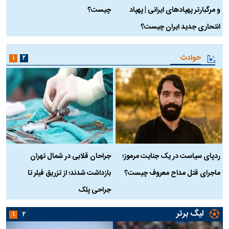
و مرگبارتر پهپادهای ایرانی | پهپاد
چیست؟
م
انتحاری جدید ایران چیست؟
حوادث
۱
۲
ردپای سیاست در یک جنایت مرموز؛
جراحان قلابی در شمال تهران
ماجرای قتل مداح معروف چیست؟
بازداشت شدند؛ از تزریق فیلر تا
س
جراحی پلک
د
لیگ برتر
۱
۲