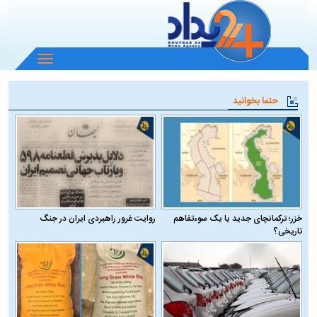
باز
و
بسته
حتما بخوانید
کردن
منو
خزر؛ ترکمانچای جدید یا یک سوءتفاهم
روایت غرور راهبردی ایران در جنگ
تاریخی؟