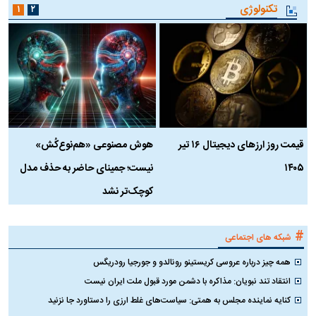
تکنولوژی
۱
۲
قیمت روز ارز‌های دیجیتال ۱۶ تیر
هوش مصنوعی «هم‌نوع‌کُش»
چ
۱۴۰۵
نیست؛ جمینای حاضر به حذف مدل
ک
کوچک‌تر نشد
#
شبکه های اجتماعی
همه چیز درباره عروسی کریستینو رونالدو و جورجیا رودریگس
انتقاد تند نبویان: مذاکره با دشمن مورد قبول ملت ایران نیست
کنایه نماینده مجلس به همتی: سیاست‌های غلط ارزی را دستاورد جا نزنید