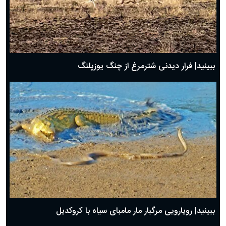
ببینید| فرار دیدنی شترمرغ از چنگ یوزپلنگ
ببینید| رویارویی مرگبار مار مامبای سیاه با کروکدیل