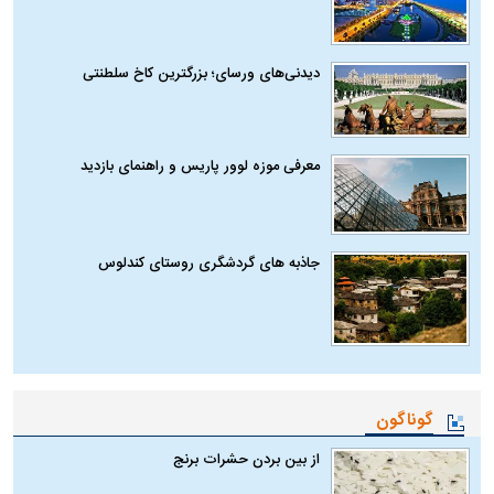
دیدنی‌های ورسای؛ بزرگترین کاخ سلطنتی
معرفی موزه لوور پاریس و راهنمای بازدید
جاذبه های گردشگری روستای کندلوس
گوناگون
از بین بردن حشرات برنج