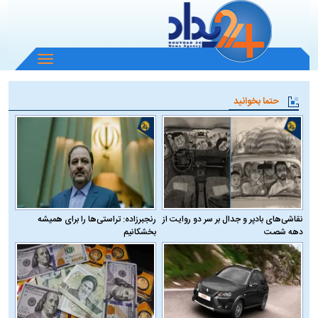
باز
و
بسته
حتما بخوانید
کردن
منو
نقاشی‌های بادپر و جدال بر سر دو روایت از
رنجبرزاده: تراستی‌ها را برای همیشه
دهه شصت
بخشکانیم