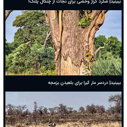
ببینید| شگرد گراز وحشی برای نجات از چنگال پلنگ!
ببینید| دردسر مار کبرا برای بلعیدن بزمجه