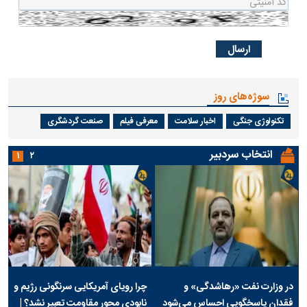
سوژه‌های روز
تکنولوژی جنگی
اخبار سلامت
معرفی فیلم
صنعت گردشگری
انتخاب سردبیر
۱
۲
در وزارت نفت «رهاشدگی» و
چرا رویای آمریکایی سرنگونی رژیم و
فقدان پاسخگویی احساس می‌شود
نابودی محور مقاومت تعبیر نشد؟ |