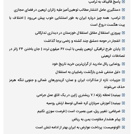
پاسخ قالیباف به ترامپ
دستگیری عامل انتشار مطالب توهین‌آمیز علیه زائران اربعین در فضای مجازی
ترامپ: همه چیز درباره ایران به طور استثنایی خوب پیش می‌رود | اختلاف با
پیت هگست دروغ است
پیروزی استقلال مقابل استقلال خوزستان در دیداری تدارکاتی
انفجار در حومه دمشق چند کشته و زخمی برجا گذاشت
پایان طرح ترافیکی اربعین پلیس با ثبت ۶۷ میلیون تردد | جان باختن ۲۴ زائر در
تصادفات اربعینی
رونمایی رئال مادرید از گران‌ترین خرید تاریخ خود
دلیل منتفی شدن بازگشت رضاییان به استقلال
جزییات تازه از مذاکرات ایران و عمان؛ کریدورهای شمالی و جنوبی تنگه هرمز
حذف می‌شوند
ببینید| لحظه زلزله ۷.۱ ریشتری ژاپن در یک اتاق عمل جراحی
ببینید| آموزش سربازان کره شمالی توسط ارتش روسیه
ضرغامی: تغییر ریل، عین بصیرت است | فرصت سوزی نکنیم
پیام هشدار مقاومت یمن به ریاض
اکونومیست: پرداخت عوارض به ایران بهتر از ادامه تنش است