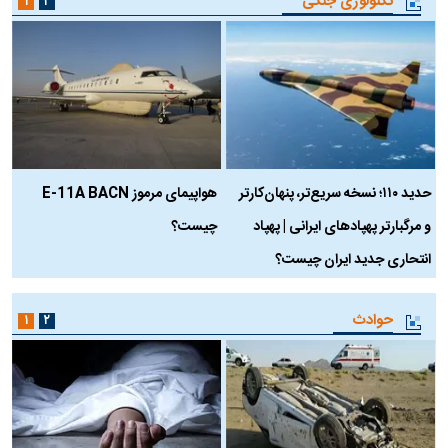
تکنولوژی جنگی
۱
۲
حدید ۱۱۰؛ نسخه سریع‌تر، پنهان‌کارتر
هواپیمای مرموز E-11A BACN
ف
و مرگبارتر پهپادهای ایرانی | پهپاد
چیست؟
م
انتحاری جدید ایران چیست؟
حوادث
۱
۲