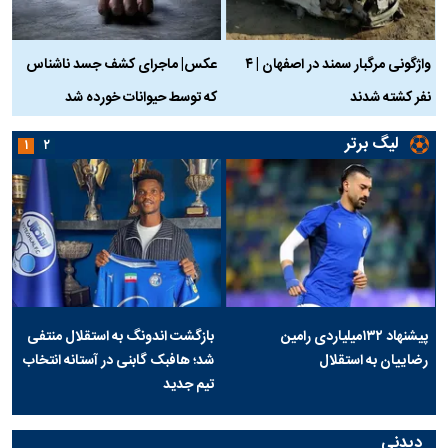
واژگونی مرگبار سمند در اصفهان | ۴
عکس| ماجرای کشف جسد ناشناس
نفر کشته شدند
که توسط حیوانات خورده شد
گ
لیگ برتر
۱
۲
پیشنهاد ۱۳۲میلیاردی رامین
بازگشت اندونگ به استقلال منتفی
رضاییان به استقلال
شد؛ هافبک گابنی در آستانه انتخاب
تیم جدید
دیدنی