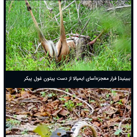
ببینید| فرار معجزه‌آسای ایمپالا از دست پیتون غول پیکر