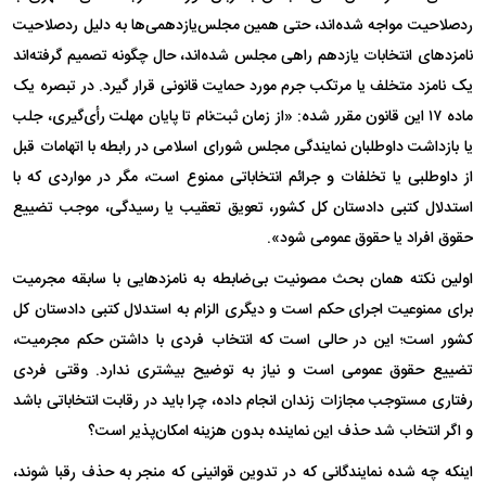
ردصلاحیت مواجه شده‌اند، حتی همین مجلس‌یازدهمی‌ها به دلیل ردصلاحیت
نامزد‌های انتخابات یازدهم راهی مجلس شده‌اند، حال چگونه تصمیم گرفته‌اند
یک نامزد متخلف یا مرتکب جرم مورد حمایت قانونی قرار گیرد. در تبصره یک
ماده ۱۷ این قانون مقرر شده: «از زمان ثبت‌نام تا پایان مهلت رأی‌گیری، جلب
یا بازداشت داوطلبان نمایندگی مجلس شورای اسلامی در رابطه با اتهامات قبل
از داوطلبی یا تخلفات و جرائم انتخاباتی ممنوع است، مگر در مواردی که با
استدلال کتبی دادستان کل کشور، تعویق تعقیب یا رسیدگی، موجب تضییع
حقوق افراد یا حقوق عمومی شود».
اولین نکته همان بحث مصونیت بی‌ضابطه به نامزد‌هایی با سابقه مجرمیت
برای ممنوعیت اجرای حکم است و دیگری الزام به استدلال کتبی دادستان کل
کشور است؛ این در حالی است که انتخاب فردی با داشتن حکم مجرمیت،
تضییع حقوق عمومی است و نیاز به توضیح بیشتری ندارد. وقتی فردی
رفتاری مستوجب مجازات زندان انجام داده، چرا باید در رقابت انتخاباتی باشد
و اگر انتخاب شد حذف این نماینده بدون هزینه امکان‌پذیر است؟
اینکه چه شده نمایندگانی که در تدوین قوانینی که منجر به حذف رقبا شوند،