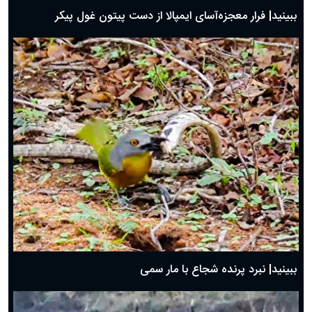
ببینید| فرار معجزه‌آسای ایمپالا از دست پیتون غول پیکر
ببینید| نبرد پرنده شجاع با مار سمی