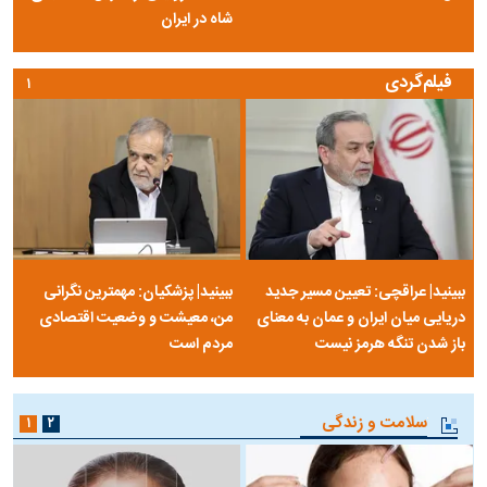
شاه در ایران
فیلم‌گردی
۱
ببینید| عراقچی: تعیین مسیر جدید
ببینید| پزشکیان: مهمترین نگرانی
دریایی میان ایران و عمان به معنای
من، معیشت و وضعیت اقتصادی
باز شدن تنگه هرمز نیست
مردم است
سلامت و زندگی
۱
۲