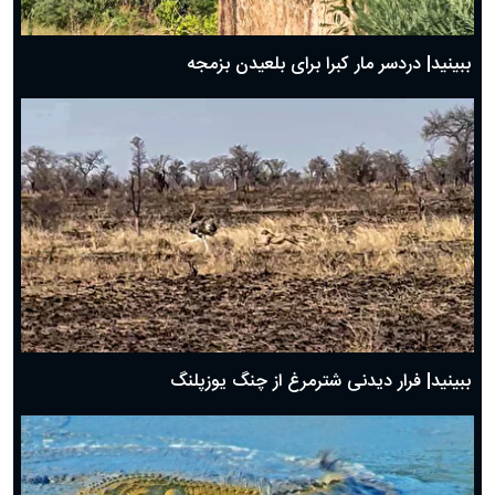
ببینید| دردسر مار کبرا برای بلعیدن بزمجه
ببینید| فرار دیدنی شترمرغ از چنگ یوزپلنگ