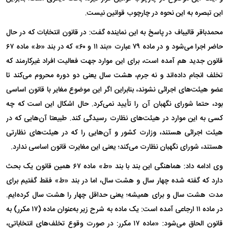
این تبصره به این نحوه در چارچوب قوانین نیست.
محمدباقر قالیباف در پاسخ به این نماینده گفت: در قانون انتخابات که در حال
حاضر اجرا می‌شود و در ماده ۷۹ عبارت «بند ۱۱ و ۶۰» که در بند «ط» ماده ۶۷
قانون جدید هم آمده است، برای این موارد جهت فعالیت افراد غیرکارمند که
تخلف انجام داده‌اند و نه جرم، هشت سال یعنی دو دوره محروم می‌کند تا
عضو هیئت‌های اجرائی نشوند، بنابراین اگر این موضوع مغایر با قانون اساسی
بود، حتما شورای نگهبان آن را تأیید نمی‌کرد. حال اشکال این است که چه
کسی به این موارد در هیئت‌های نظارت رسیدگی کند. طبیعتا آن‌هایی که در
هیئت اجرائی هستند، وزارت کشور و آن‌هایی را که در هیئت‌های نظارتی
هستند، شورای نگهبان نظارت می‌کند؛ یعنی این مغایرت قانون اساسی ندارد.
وی ادامه داد: هماهنگی این بند با بند «ط» ماده ۶۷ همین قانون یک بحث
دارد که گفته شده چهار سال و هشت سال، اما در بند «ط» فقط گفتیم برای
مدت هشت سال و برای همیشه؛ یعنی حداقل چهار را هشت سال کرده‌ایم.
در ماده ۱۱ ارجاعی آمده است: یک ماده به شرح زیر به‌عنوان ماده (۱۷ مکرر) به
قانون الحاق می‌شود: «ماده ۱۷ مکرر: در صورت وقوع تخلف‌های انتخاباتی،