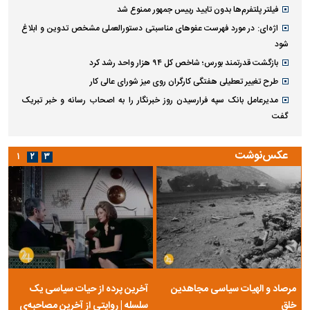
فیلتر پلتفرم‌ها بدون تایید رییس جمهور ممنوع شد
اژه‌ای: در مورد فهرست عفو‌های مناسبتی دستورالعملی مشخص تدوین و ابلاغ
شود
بازگشت قدرتمند بورس؛ شاخص کل ۹۴ هزار واحد رشد کرد
طرح تغییر تعطیلی هفتگی کارگران روی میز شورای عالی کار
مدیرعامل بانک سپه فرارسیدن روز خبرنگار را به اصحاب رسانه و خبر تبریک
گفت
عکس‌نوشت
۱
۲
۳
مرصاد و الهیات سیاسی مجاهدین
آخرین پرده از حیات سیاسی یک
خلق
سلسله | روایتی از آخرین مصاحبه‌ی