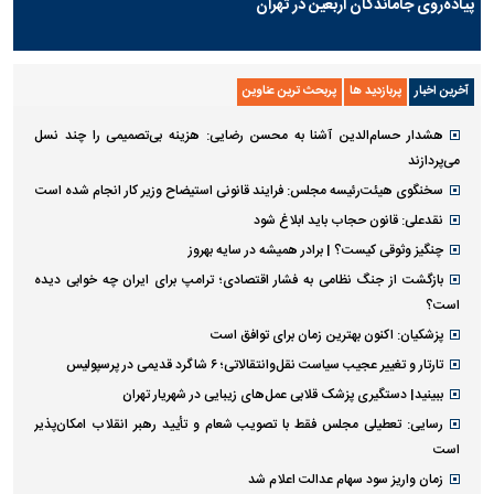
پیاده‌روی جاماندگان اربعین در تهران
آخرین اخبار
پربازدید ها
پربحث ترین عناوین
هشدار حسام‌الدین آشنا به محسن رضایی: هزینه بی‌تصمیمی را چند نسل
می‌پردازند
سخنگوی هیئت‌رئیسه مجلس: فرایند قانونی استیضاح وزیر کار انجام شده است
نقدعلی: قانون حجاب باید ابلاغ شود
چنگیز وثوقی کیست؟ | برادر همیشه در سایه بهروز
بازگشت از جنگ نظامی به فشار اقتصادی؛ ترامپ برای ایران چه خوابی دیده
است؟
پزشکیان: اکنون بهترین زمان برای توافق است
تارتار و تغییر عجیب سیاست نقل‌وانتقالاتی؛ ۶ شاگرد قدیمی در پرسپولیس
ببینید| دستگیری پزشک قلابی عمل‌های زیبایی در شهریار تهران
رسایی: تعطیلی مجلس فقط با تصویب شعام و تأیید رهبر انقلاب امکان‌پذیر
است
زمان واریز سود سهام عدالت اعلام شد