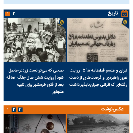
تاریخ
۱
۲
ایران و طلسم قطعنامه ۵۹۸ | روایت
صلحی که می‌توانست زودتر حاصل
غرور راهبردی و فرصت‌های از دست
شود | روایت شش سال جنگ اضافه
رفته‌ای که اثراتی جبران‌ناپذیر داشت
بعد از فتح خرمشهر برای تنبیه
متجاوز
عکس‌نوشت
۱
۲
۳