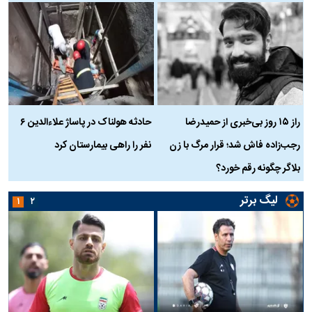
راز ۱۵ روز بی‌خبری از حمیدرضا
حادثه هولناک در پاساژ علاءالدین ۶
ر
رجب‌زاده فاش شد؛ قرار مرگ با زن
نفر را راهی بیمارستان کرد
م
بلاگر چگونه رقم خورد؟
لیگ برتر
۱
۲