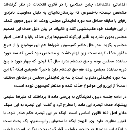
اقداماتی داشته‌اند، چنین اصلاحی را در قانون انتخابات در نظر گرفته‌اند
مشخص نیست؛ به‌خصوص که بهارستان‌نشینان به دنبال ممنوعیت نامزدی
رقبای با سابقه حداقل سه دوره نمایندگی مجلس بودند، اما دیروز مجبور شدند
از این خواسته خود عقب‌نشینی کنند و قالیباف در بیان دلیل حذف این تصمیم
مجلس بدون اشاره به تأثیر این‌گونه تصمیم‌ها برای حذف رقبا و کاهش اعتبار
مجلس، بگوید: «در حال حاضر کمیسیون شورا‌ها هم این موضوع را از طرح
مذکور حذف کرده است، زیرا ابهام داشت و مشخص نبود کسی که سه دوره
نماینده مجلس بوده و حق ثبت‌نام ندارد حال آیا فردی که چهار دوره یا پنج
دوره نماینده مجلس بوده هم حق ثبت‌نام دارد یا خیر؟ همچنین اینکه آیا این
سه دوره نمایندگی متناوب است یا سه بار نمایندگی مجلس در مقاطع مختلف
است؟ از این‌رو این موضوع حذف شده و مدنظر کمیسیون نبوده است».
در ادامه جلسه دیروز، نمایندگان به بررسی ماده ۱۱ پرداختند که علیرضا سلیمی
پیشنهاد حذف تبصره این ماده را مطرح کرد و گفت: این تبصره به این سبک
مغایر اصل ۱۵۶ قانون اساسی است. اینکه در این تبصره حکم صادر شود، با
قانون مغایرت دارد. وی افزود: اینکه ما محتوایی را بپسندیم، یک بحث است
و اینکه این موضوع در چارچوب قوانین قرار گیرد، بحث دیگری است؛ بنابراین