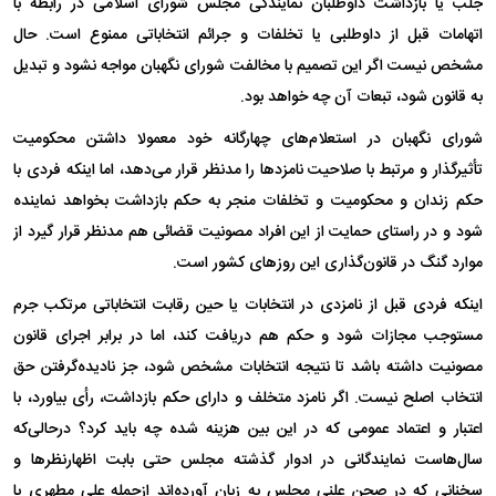
جلب یا بازداشت داوطلبان نمایندگی مجلس شورای اسلامی در رابطه با
اتهامات قبل از داوطلبی یا تخلفات و جرائم انتخاباتی ممنوع است. حال
مشخص نیست اگر این تصمیم با مخالفت شورای نگهبان مواجه نشود و تبدیل
به قانون شود، تبعات آن چه خواهد بود.
شورای نگهبان در استعلام‌های چهارگانه خود معمولا داشتن محکومیت
تأثیرگذار و مرتبط با صلاحیت نامزد‌ها را مدنظر قرار می‌دهد، اما اینکه فردی با
حکم زندان و محکومیت و تخلفات منجر به حکم بازداشت بخواهد نماینده
شود و در راستای حمایت از این افراد مصونیت قضائی هم مدنظر قرار گیرد از
موارد گنگ در قانون‌گذاری این روز‌های کشور است.
اینکه فردی قبل از نامزدی در انتخابات یا حین رقابت انتخاباتی مرتکب جرم
مستوجب مجازات شود و حکم هم دریافت کند، اما در برابر اجرای قانون
مصونیت داشته باشد تا نتیجه انتخابات مشخص شود، جز نادیده‌گرفتن حق
انتخاب اصلح نیست. اگر نامزد متخلف و دارای حکم بازداشت، رأی بیاورد، با
اعتبار و اعتماد عمومی که در این بین هزینه شده چه باید کرد؟ درحالی‌که
سال‌هاست نمایندگانی در ادوار گذشته مجلس حتی بابت اظهار‌نظر‌ها و
سخنانی که در صحن علنی مجلس به زبان آورده‌اند از‌جمله علی مطهری با