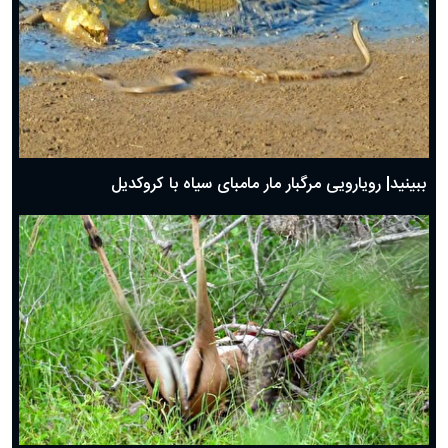
ببینید| رویارویی مرگبار مار مامبای سیاه با کروکدیل