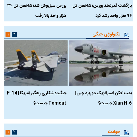
بازگشت قدرتمند بورس؛ شاخص کل
بورس سبزپوش شد؛ شاخص کل ۳۴
ر
۹۴ هزار واحد رشد کرد
هزار واحد بالا رفت
م
تکنولوژی جنگی
۱
۲
بمب افکن استراتژیک دوربرد چین |
جنگنده شکاری رهگیر آمریکا | F-14
Xian H-6 چیست؟
Tomcat چیست؟
و
ا
حوادث
۱
۲