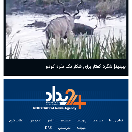
ببینید| شگرد کفتار برای شکار تک نفره کودو
تماس با ما
درباره ما
پیوندها
جستجو
آرشیو
آب و هوا
اوقات شرعی
خبرنامه
نظرسنجی
RSS