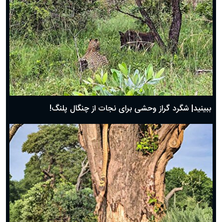
ببینید| شگرد گراز وحشی برای نجات از چنگال پلنگ!