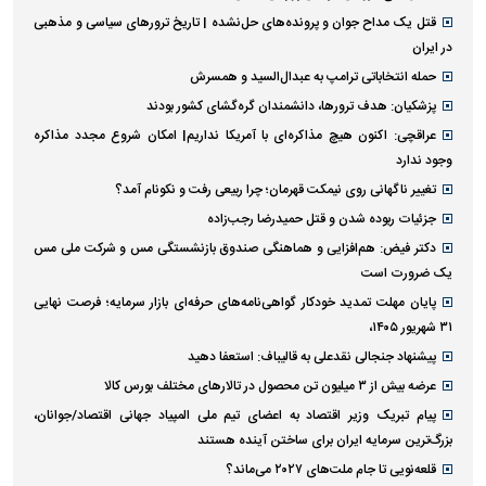
قتل یک مداح جوان و پرونده‌های حل‌نشده | تاریخ ترورهای سیاسی و مذهبی
در ایران
حمله انتخاباتی ترامپ به عبدال‌السید و همسرش
پزشکیان: هدف ترورها، دانشمندان گره‌گشای کشور بودند
عراقچی: اکنون هیچ مذاکره‌ای با آمریکا نداریم| امکان شروع مجدد مذاکره
وجود ندارد
تغییر ناگهانی روی نیمکت قهرمان؛ چرا ربیعی رفت و نکونام آمد؟
جزئیات ربوده شدن و قتل حمیدرضا رجب‌زاده
دکتر فیض: هم‌افزایی و هماهنگی صندوق بازنشستگی مس و شرکت ملی مس
یک ضرورت است
پایان مهلت تمدید خودکار گواهی‌نامه‌های حرفه‌ای بازار سرمایه؛ فرصت نهایی
۳۱ شهریور ۱۴۰۵،
پیشنهاد جنجالی نقدعلی به قالیباف: استعفا دهید
عرضه بیش از ۳ میلیون تن محصول در تالار‌های مختلف بورس کالا
پیام تبریک وزیر اقتصاد به اعضای تیم ملی المپیاد جهانی اقتصاد/جوانان،
بزرگ‌ترین سرمایه ایران برای ساختن آینده هستند
قلعه‌نویی تا جام ملت‌های ۲۰۲۷ می‌ماند؟