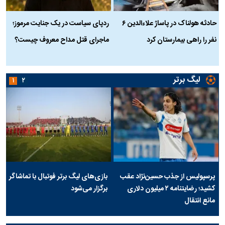
حادثه هولناک در پاساژ علاءالدین ۶
ردپای سیاست در یک جنایت مرموز؛
ج
نفر را راهی بیمارستان کرد
ماجرای قتل مداح معروف چیست؟
ب
ج
لیگ برتر
۱
۲
پرسپولیس از جذب حسین‌نژاد عقب
بازی‌های لیگ برتر فوتبال با تماشاگر
کشید؛ رضایتنامه ۲ میلیون دلاری
برگزار می‌شود
مانع انتقال