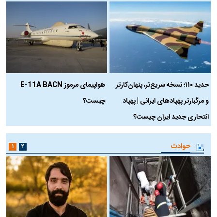
حدید ۱۱۰؛ نسخه سریع‌تر، پنهان‌کارتر
هواپیمای مرموز E-11A BACN
ف
و مرگبارتر پهپادهای ایرانی | پهپاد
چیست؟
م
انتحاری جدید ایران چیست؟
حوادث
۱
۲