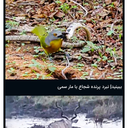
ببینید| نبرد پرنده شجاع با مار سمی