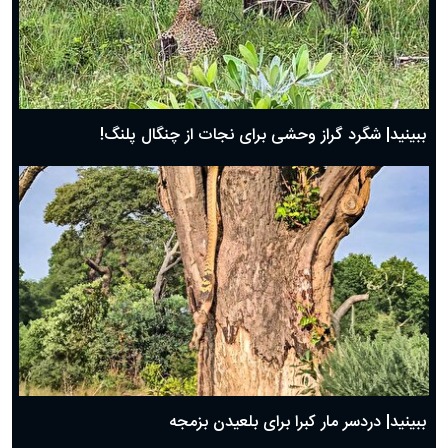
ببینید| شگرد گراز وحشی برای نجات از چنگال پلنگ!
ببینید| دردسر مار کبرا برای بلعیدن بزمجه