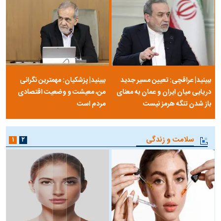
ببینید| عراقچی: تعیین مسیر جدید
ببینید| پزشکیان: مهمترین نگرانی
دریایی میان ایران و عمان به معنای
من، معیشت و وضعیت اقتصادی
باز شدن تنگه هرمز نیست
مردم است
سلامت و زندگی
۱
۲