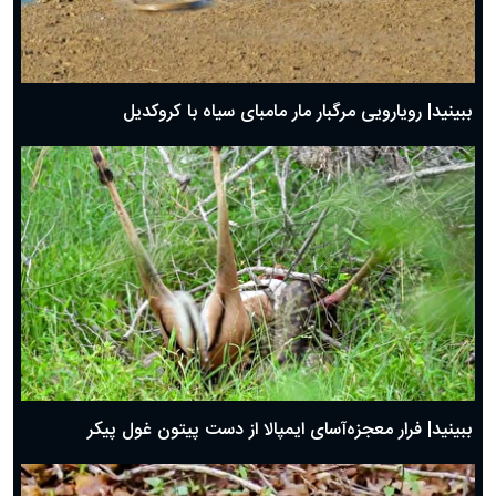
ببینید| رویارویی مرگبار مار مامبای سیاه با کروکدیل
ببینید| فرار معجزه‌آسای ایمپالا از دست پیتون غول پیکر