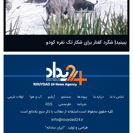
ببینید| شگرد کفتار برای شکار تک نفره کودو
تماس با ما
درباره ما
پیوندها
جستجو
آرشیو
آب و هوا
اوقات شرعی
خبرنامه
نظرسنجی
RSS
کلیه حقوق محفوظ است،استفاده از مطالب با ذکر منبع بلامانع است
info@rouydad24.ir
طراحی و تولید :
"ایران سامانه"