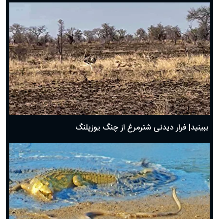
ببینید| فرار دیدنی شترمرغ از چنگ یوزپلنگ