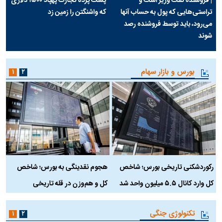
| فروشنده نفت وزیر است و
پشت پرده تجارت پهپاد‌ ۱۵۰۰ دلاری
تراستی‌هایی که پول به حساب آنها
که واشنگتن را زمین زد
می‌رود، باید توسط فروشنده رصد
شوند
بورس و بازار سهام
۱
۲
رکوردشکنی تاریخی بورس؛ شاخص
هجوم نقدینگی به بورس؛ شاخص
ب
کل وارد کانال ۵.۵ میلیون واحد شد
کل و هم‌وزن در قله تاریخی
تکنولوژی جنگی
۱
۲