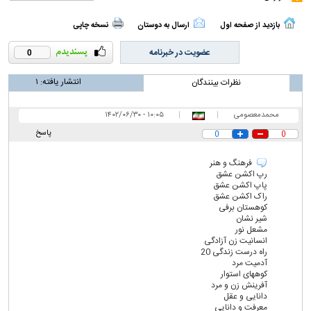
بازدید از صفحه اول
ارسال به دوستان
نسخه چاپی
عضویت در خبرنامه
0
انتشار یافته:
۱
نظرات بینندگان
محمدمعصومی
|
|
۱۰:۰۵ - ۱۴۰۲/۰۶/۳۰
پاسخ
0
0
فرهنگ و هنر
رپ اکشن عشق
پاپ اکشن عشق
راک اکشن عشق
کوهستان برفی
شیر نشان
مشعل نور
انسانیت زن آزادگی
راه درست زندگی 20
آدمیت مرد
کوههای استوار
آفرینش زن و مرد
دانایی و عقل
معرفت و دانایی