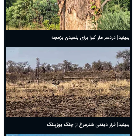
ببینید| دردسر مار کبرا برای بلعیدن بزمجه
ببینید| فرار دیدنی شترمرغ از چنگ یوزپلنگ