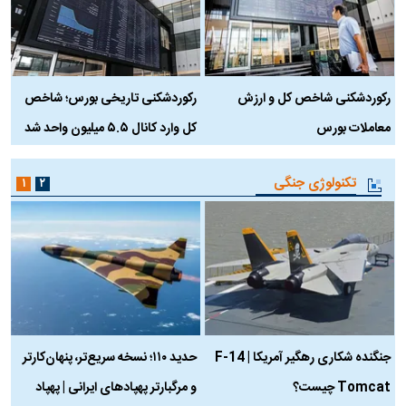
رکوردشکنی شاخص کل و ارزش
رکوردشکنی تاریخی بورس؛ شاخص
ه
معاملات بورس
کل وارد کانال ۵.۵ میلیون واحد شد
ک
تکنولوژی جنگی
۱
۲
جنگنده شکاری رهگیر آمریکا | F-14
حدید ۱۱۰؛ نسخه سریع‌تر، پنهان‌کارتر
Tomcat چیست؟
و مرگبارتر پهپادهای ایرانی | پهپاد
چ