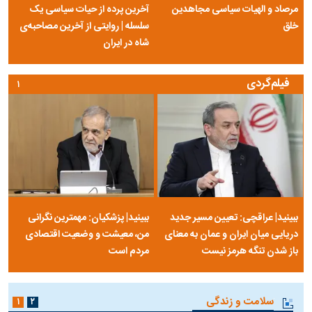
مرصاد و الهیات سیاسی مجاهدین
آخرین پرده از حیات سیاسی یک
خلق
سلسله | روایتی از آخرین مصاحبه‌ی
شاه در ایران
فیلم‌گردی
۱
ببینید| عراقچی: تعیین مسیر جدید
ببینید| پزشکیان: مهمترین نگرانی
دریایی میان ایران و عمان به معنای
من، معیشت و وضعیت اقتصادی
باز شدن تنگه هرمز نیست
مردم است
سلامت و زندگی
۱
۲