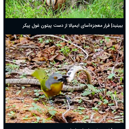
ببینید| فرار معجزه‌آسای ایمپالا از دست پیتون غول پیکر