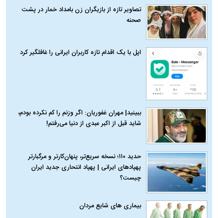
تصاویر تازه از بازیگران زن بامداد خمار در پشت
صحنه
اپل با یک اقدام تازه کاربران ایرانی را غافلگیر کرد
ببینید| مهران غفوریان: اگر وزنم را کم نکرده بودم،
شاید قبل از اکبر عبدی از دنیا می‌رفتم!
حدید ۱۱۰؛ نسخه سریع‌تر، پنهان‌کارتر و مرگبارتر
پهپادهای ایرانی | پهپاد انتحاری جدید ایران
چیست؟
بیماری‌ های شایع مردان