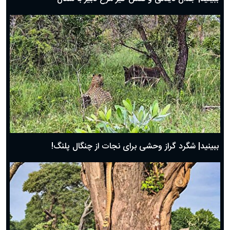
ببینید| شگرد گراز وحشی برای نجات از چنگال پلنگ!