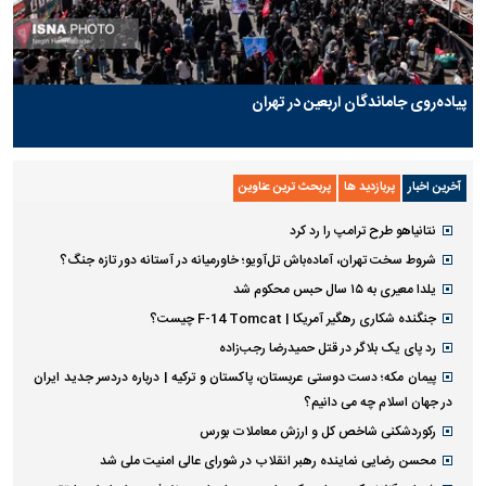
پیاده‌روی جاماندگان اربعین در تهران
آخرین اخبار
پربازدید ها
پربحث ترین عناوین
نتانیاهو طرح ترامپ را رد کرد
شروط سخت تهران، آماده‌باش تل‌آویو؛ خاورمیانه در آستانه دور تازه جنگ؟
یلدا معیری به ۱۵ سال حبس محکوم شد
جنگنده شکاری رهگیر آمریکا | F-14 Tomcat چیست؟
رد پای یک بلاگر در قتل حمیدرضا رجب‌زاده
پیمان مکه؛ دست دوستی عربستان، پاکستان و ترکیه | درباره دردسر جدید ایران
در جهان اسلام چه می دانیم؟
رکوردشکنی شاخص کل و ارزش معاملات بورس
محسن رضایی نماینده رهبر انقلاب در شورای عالی امنیت ملی شد