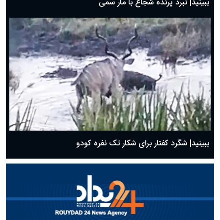
ببینید| نبرد پرنده شجاع با مار سمی
ببینید| شگرد کفتار برای شکار تک نفره کودو