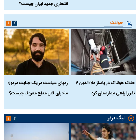
انتحاری جدید ایران چیست؟
حوادث
۱
۲
حادثه هولناک در پاساژ علاءالدین ۶
ردپای سیاست در یک جنایت مرموز؛
ج
نفر را راهی بیمارستان کرد
ماجرای قتل مداح معروف چیست؟
ب
ج
لیگ برتر
۱
۲