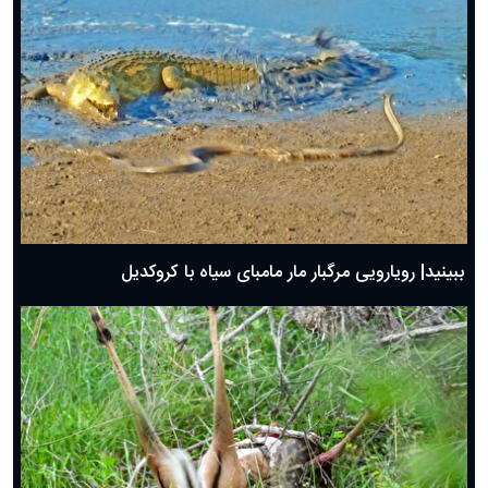
ببینید| رویارویی مرگبار مار مامبای سیاه با کروکدیل