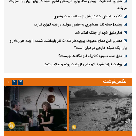
شورای آتلانتیک: پیمان مکه برای عربستان اهرم نفوذ در برابر ایران را تقویت
می‌کند
تکذیب ادعای هشدار قبل از حمله به بیت رهبری
ببینید| حمله تند همشهری به حضور سوگند در فیلم تهران کنارت
آمار دقیق شهدای جنگ اعلام شد
معمای قتل مداح معروف پیچیده‌تر شد؛ ۵ نفر بازداشت شدند | چند هزار دلار و
پای یک شبکه خارجی در میان است؟
دلیل عدم تسویه کالابرگ فروشگاه‌ها چیست؟
روایت فرزند شهید لاریجانی از پشت پرده ردصلاحیت‌ها
عکس‌نوشت
۱
۲
۳