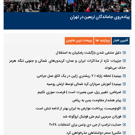
پیاده‌روی جاماندگان اربعین در تهران
آخرین اخبار
پربازدید ها
پربحث ترین عناوین
دلیل منتفی شدن بازگشت رضاییان به استقلال
جزییات تازه از مذاکرات ایران و عمان؛ کریدورهای شمالی و جنوبی تنگه هرمز
حذف می‌شوند
ببینید| لحظه زلزله ۷.۱ ریشتری ژاپن در یک اتاق عمل جراحی
ببینید| آموزش سربازان کره شمالی توسط ارتش روسیه
ضرغامی: تغییر ریل، عین بصیرت است | فرصت سوزی نکنیم
پیام هشدار مقاومت یمن به ریاض
اکونومیست: پرداخت عوارض به ایران بهتر از ادامه تنش است
فورلان سرمربی تیم ملی فوتبال اروگوئه شد
حمایت ترامپ از جی دی ونس برای انتخابات ۲۰۲۸
عکس| سحر دولتشاهی عذرخواهی کرد