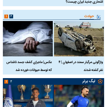
انتحاری جدید ایران چیست؟
حوادث
۱
۲
واژگونی مرگبار سمند در اصفهان | ۴
عکس| ماجرای کشف جسد ناشناس
نفر کشته شدند
که توسط حیوانات خورده شد
گ
لیگ برتر
۱
۲