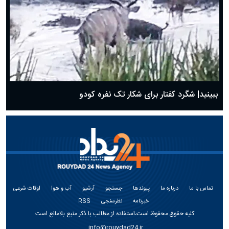
ببینید| شگرد کفتار برای شکار تک نفره کودو
تماس با ما
درباره ما
پیوندها
جستجو
آرشیو
آب و هوا
اوقات شرعی
خبرنامه
نظرسنجی
RSS
کلیه حقوق محفوظ است،استفاده از مطالب با ذکر منبع بلامانع است
info@rouydad24.ir