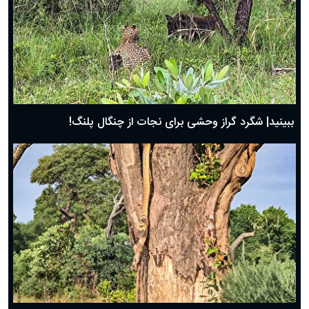
ببینید| شگرد گراز وحشی برای نجات از چنگال پلنگ!