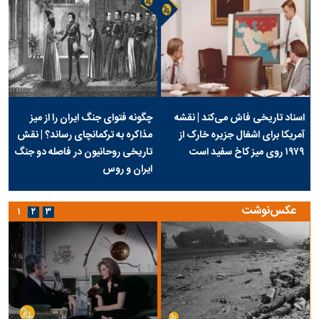
اسناد تاریخی فاش می‌کند | نقشه
چگونه فتوای جنگ ایران را از میز
آمریکا برای اشغال جزیره خارک از
مذاکره به ترکمانچای رساند؟ | نقش
۱۹۷۹ روی میز کاخ سفید است
تاریخی روحانیون در فاصله دو جنگ
ایران و روس
عکس‌نوشت
۱
۲
۳