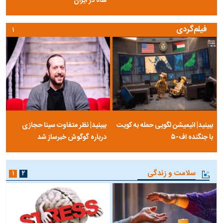
شاه در ایران
فیلم‌گردی
۱
ببینید| انیمیشن لگویی حمله به کویت
ببینید| نظر متفاوت سینا حجازی
با جنگنده اف-۵
درباره گوگوش خبرساز شد
سلامت و زندگی
۱
۲