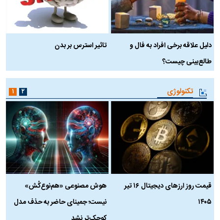
دلیل علاقه برخی افراد به فال و
تاثیر استرس بر بدن
ع
طالع‌بینی چیست؟
آ
تکنولوژی
۱
۲
قیمت روز ارز‌های دیجیتال ۱۶ تیر
هوش مصنوعی «هم‌نوع‌کُش»
چ
۱۴۰۵
نیست؛ جمینای حاضر به حذف مدل
ک
کوچک‌تر نشد