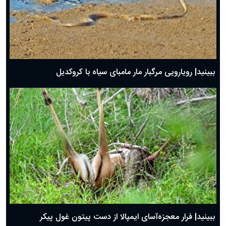
ببینید| رویارویی مرگبار مار مامبای سیاه با کروکدیل
ببینید| فرار معجزه‌آسای ایمپالا از دست پیتون غول پیکر