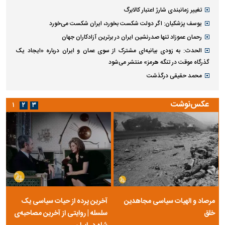
تغییر زمانبندی‌ شارژ اعتبار کالابرگ
یوسف پزشکیان: اگر دولت شکست بخورد، ایران شکست می‌خورد
رحمان عموزاد تنها صدرنشین ایران در برترین آزادکاران جهان
الحدث: به زودی بیانیه‌ای مشترک از سوی عمان و ایران درباره «ایجاد یک
گذرگاه موقت در تنگه هرمز» منتشر می‌شود
محمد حقیقی درگذشت
عکس‌نوشت
۱
۲
۳
مرصاد و الهیات سیاسی مجاهدین
آخرین پرده از حیات سیاسی یک
خلق
سلسله | روایتی از آخرین مصاحبه‌ی