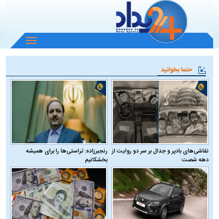
باز
و
بسته
حتما بخوانید
کردن
منو
نقاشی‌های بادپر و جدال بر سر دو روایت از
رنجبرزاده: تراستی‌ها را برای همیشه
دهه شصت
بخشکانیم