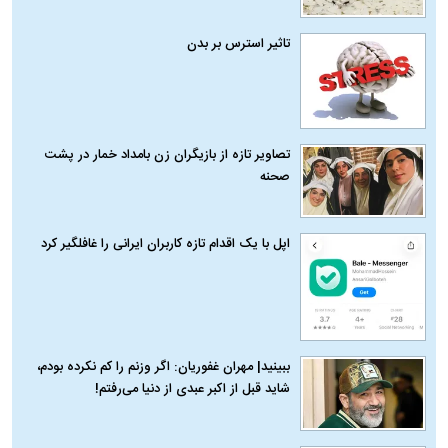
تاثیر استرس بر بدن
تصاویر تازه از بازیگران زن بامداد خمار در پشت
صحنه
اپل با یک اقدام تازه کاربران ایرانی را غافلگیر کرد
ببینید| مهران غفوریان: اگر وزنم را کم نکرده بودم،
شاید قبل از اکبر عبدی از دنیا می‌رفتم!