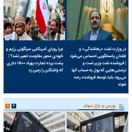
در وزارت نفت «رهاشدگی» و
چرا رویای آمریکایی سرنگونی رژیم و
فقدان پاسخگویی احساس می‌شود
نابودی محور مقاومت تعبیر نشد؟ |
| فروشنده نفت وزیر است و
پشت پرده تجارت پهپاد‌ ۱۵۰۰ دلاری
تراستی‌هایی که پول به حساب آنها
که واشنگتن را زمین زد
می‌رود، باید توسط فروشنده رصد
شوند
بورس و بازار سهام
۱
۲