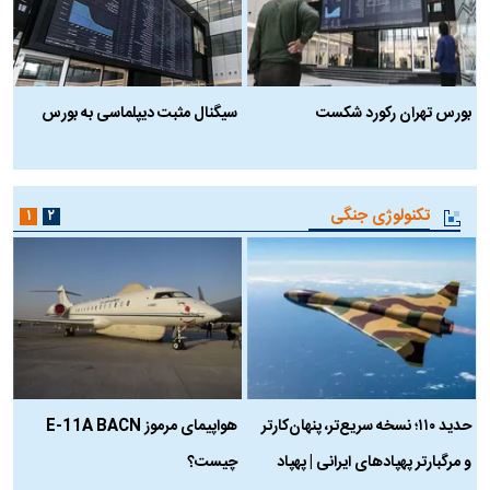
بورس تهران رکورد شکست
سیگنال مثبت دیپلماسی به بورس
ب
تکنولوژی جنگی
۱
۲
حدید ۱۱۰؛ نسخه سریع‌تر، پنهان‌کارتر
هواپیمای مرموز E-11A BACN
ف
و مرگبارتر پهپادهای ایرانی | پهپاد
چیست؟
م