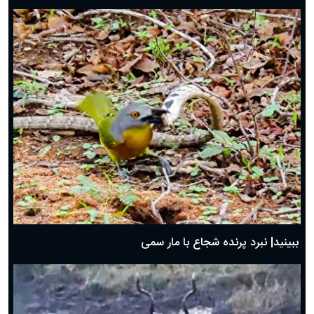
ببینید| نبرد پرنده شجاع با مار سمی