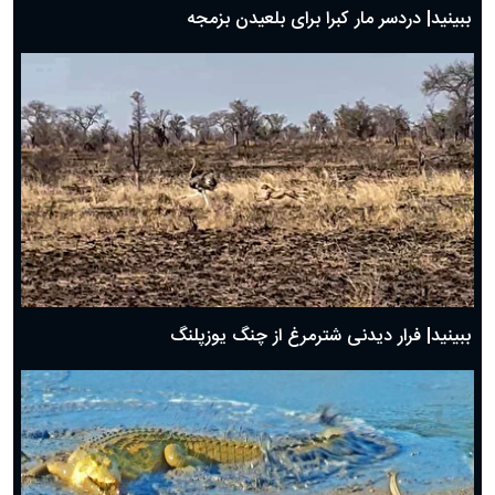
ببینید| دردسر مار کبرا برای بلعیدن بزمجه
ببینید| فرار دیدنی شترمرغ از چنگ یوزپلنگ