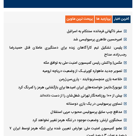
آخرین اخبار
پربازدید ها
پربحث ترین عناوین
سفر ناگهانی فرمانده سنتکام به اسرائیل
امیرحسین طاهری پرسپولیسی شد
پلیس: تشکیل تیم کارآگاهان زبده برای دستگیری عاملان قتل حمیدرضا
رجب‌زاده، مداح
عکس| واکنش رئیس کمیسیون امنیت ملی به توافق مکه
تصویر جدید ماهواره کوپرنیـک از وضعیت دریاچه ارومیه
خلاصه بازی منچستریونایتد - پاری‌سن‌ژرمن
نیویورک‌تایمز: خواسته‌های ایران امیدها برای بازگشایی هرمز را کمرنگ کرد
بیش از ۱۰۰ روزنامه‌نگار تهرانی شغل‌شان را از دست داده‌اند
تساوی پرسپولیس در یک بازی دوستانه
مدافع چپ سابق پرسپولیس محبوب مربی استقلال
سخنگوی ارتش: وضعیت موجود در تنگه هرمز تغییر نخواهد کرد
عضو کمیسیون امنیت ملی: عوارض تعیین شده برای تنگه هرمز توسط ایران ۷
درصد و عمان ۳ درصد است