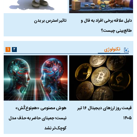
دلیل علاقه برخی افراد به فال و
تاثیر استرس بر بدن
ع
طالع‌بینی چیست؟
آ
تکنولوژی
۱
۲
قیمت روز ارز‌های دیجیتال ۱۶ تیر
هوش مصنوعی «هم‌نوع‌کُش»
چ
۱۴۰۵
نیست؛ جمینای حاضر به حذف مدل
ک
کوچک‌تر نشد