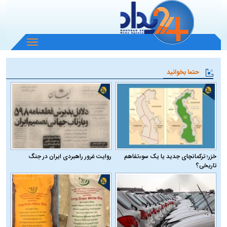
باز
و
بسته
حتما بخوانید
کردن
منو
خزر؛ ترکمانچای جدید یا یک سوءتفاهم
روایت غرور راهبردی ایران در جنگ
تاریخی؟