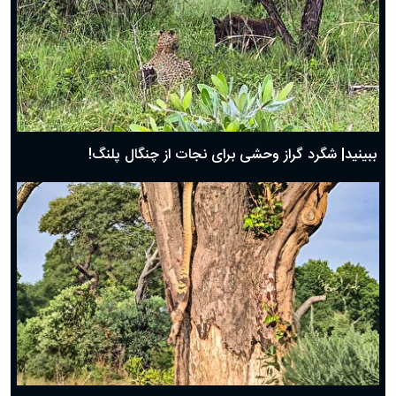
ببینید| شگرد گراز وحشی برای نجات از چنگال پلنگ!