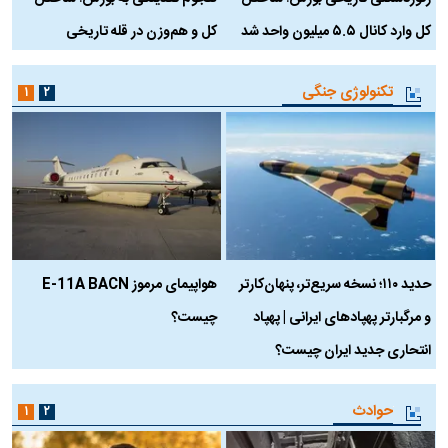
کل وارد کانال ۵.۵ میلیون واحد شد
کل و هم‌وزن در قله تاریخی
تکنولوژی جنگی
۱
۲
حدید ۱۱۰؛ نسخه سریع‌تر، پنهان‌کارتر
هواپیمای مرموز E-11A BACN
ف
و مرگبارتر پهپادهای ایرانی | پهپاد
چیست؟
م
انتحاری جدید ایران چیست؟
حوادث
۱
۲