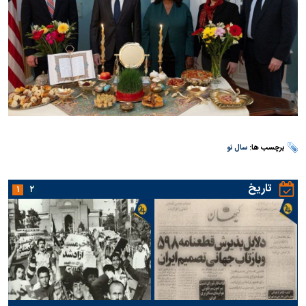
برچسب ها:
سال نو
تاریخ
۱
۲