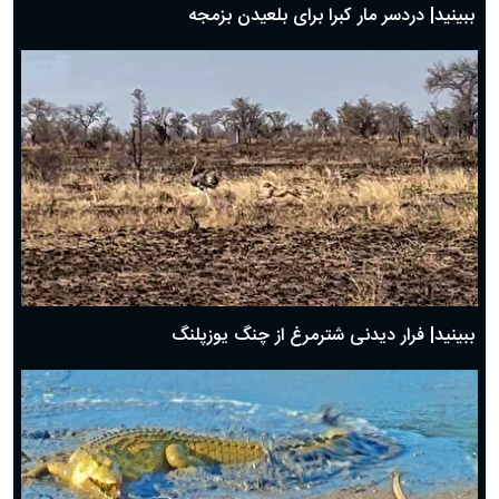
ببینید| دردسر مار کبرا برای بلعیدن بزمجه
ببینید| فرار دیدنی شترمرغ از چنگ یوزپلنگ