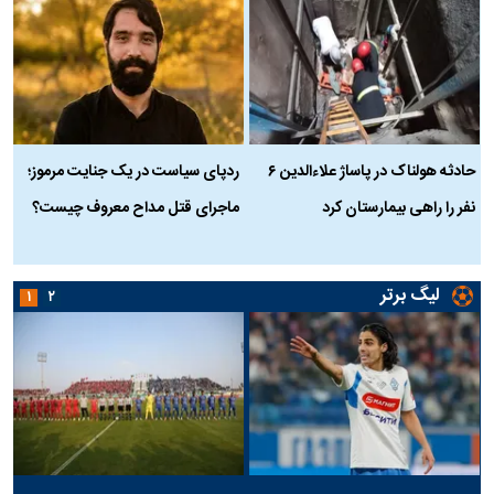
حادثه هولناک در پاساژ علاءالدین ۶
ردپای سیاست در یک جنایت مرموز؛
ج
نفر را راهی بیمارستان کرد
ماجرای قتل مداح معروف چیست؟
ب
ج
لیگ برتر
۱
۲