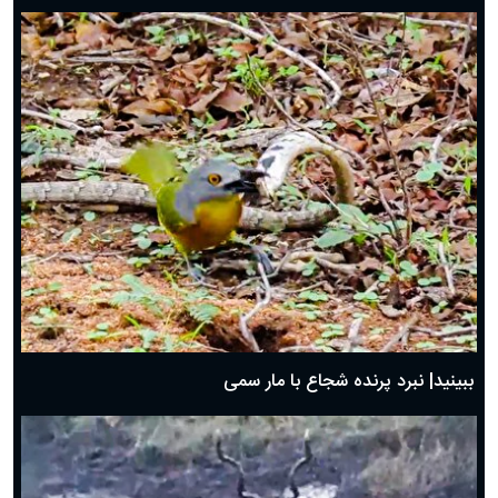
ببینید| نبرد پرنده شجاع با مار سمی