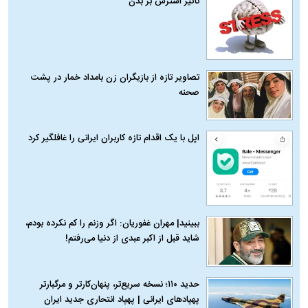
تاثیر استرس بر بدن
تصاویر تازه از بازیگران زن بامداد خمار در پشت
صحنه
اپل با یک اقدام تازه کاربران ایرانی را غافلگیر کرد
ببینید| مهران غفوریان: اگر وزنم را کم نکرده بودم،
شاید قبل از اکبر عبدی از دنیا می‌رفتم!
حدید ۱۱۰؛ نسخه سریع‌تر، پنهان‌کارتر و مرگبارتر
پهپادهای ایرانی | پهپاد انتحاری جدید ایران