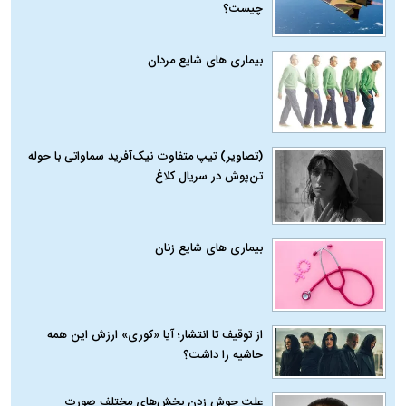
چیست؟
بیماری‌ های شایع مردان
(تصاویر) تیپ متفاوت نیک‌آفرید سماواتی با حوله
تن‌پوش در سریال کلاغ
بیماری‌ های شایع زنان
از توقیف تا انتشار؛ آیا «کوری» ارزش این همه
حاشیه را داشت؟
علت جوش زدن بخش‌های مختلف صورت