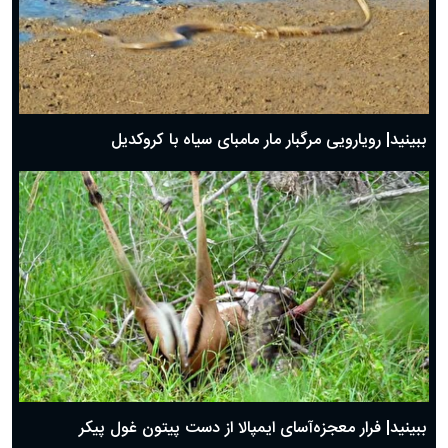
ببینید| رویارویی مرگبار مار مامبای سیاه با کروکدیل
ببینید| فرار معجزه‌آسای ایمپالا از دست پیتون غول پیکر