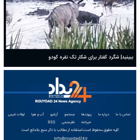
ببینید| شگرد کفتار برای شکار تک نفره کودو
تماس با ما
درباره ما
پیوندها
جستجو
آرشیو
آب و هوا
اوقات شرعی
خبرنامه
نظرسنجی
RSS
کلیه حقوق محفوظ است،استفاده از مطالب با ذکر منبع بلامانع است
info@rouydad24.ir