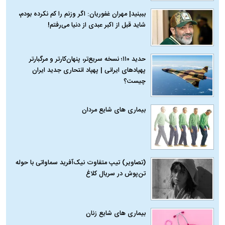
ببینید| مهران غفوریان: اگر وزنم را کم نکرده بودم،
شاید قبل از اکبر عبدی از دنیا می‌رفتم!
حدید ۱۱۰؛ نسخه سریع‌تر، پنهان‌کارتر و مرگبارتر
پهپادهای ایرانی | پهپاد انتحاری جدید ایران
چیست؟
بیماری‌ های شایع مردان
(تصاویر) تیپ متفاوت نیک‌آفرید سماواتی با حوله
تن‌پوش در سریال کلاغ
بیماری‌ های شایع زنان