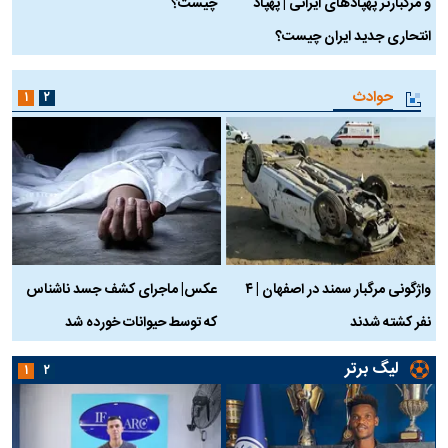
و مرگبارتر پهپادهای ایرانی | پهپاد
چیست؟
م
انتحاری جدید ایران چیست؟
حوادث
۱
۲
واژگونی مرگبار سمند در اصفهان | ۴
عکس| ماجرای کشف جسد ناشناس
نفر کشته شدند
که توسط حیوانات خورده شد
گ
لیگ برتر
۱
۲