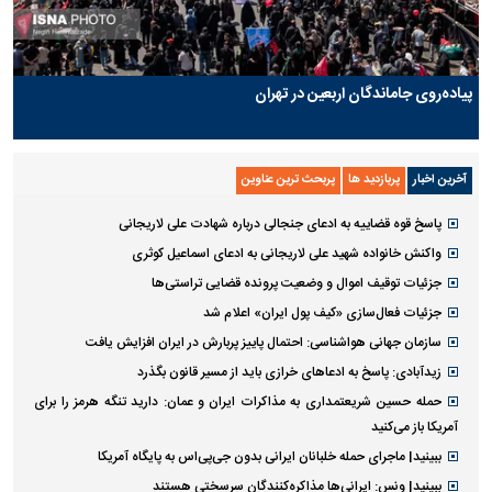
پیاده‌روی جاماندگان اربعین در تهران
آخرین اخبار
پربازدید ها
پربحث ترین عناوین
پاسخ قوه قضاییه به ادعای جنجالی درباره شهادت علی لاریجانی
واکنش خانواده شهید علی لاریجانی به ادعای اسماعیل کوثری
جزئیات توقیف اموال و وضعیت پرونده قضایی تراستی‌ها
جزئیات فعال‌سازی «کیف پول ایران» اعلام شد
سازمان جهانی هواشناسی: احتمال پاییز پربارش در ایران افزایش یافت
زیدآبادی: پاسخ به ادعا‌های خرازی باید از مسیر قانون بگذرد
حمله حسین شریعتمداری به مذاکرات ایران و عمان: دارید تنگه هرمز را برای
آمریکا باز می‌کنید
ببینید| ماجرای حمله خلبانان ایرانی بدون جی‌پی‌اس به پایگاه آمریکا
ببینید| ونس: ایرانی‌ها مذاکره‌کنندگان سرسختی هستند