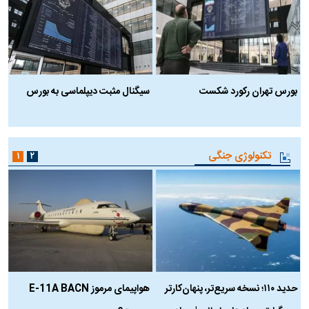
بورس تهران رکورد شکست
سیگنال مثبت دیپلماسی به بورس
ب
تکنولوژی جنگی
۱
۲
حدید ۱۱۰؛ نسخه سریع‌تر، پنهان‌کارتر
هواپیمای مرموز E-11A BACN
ف