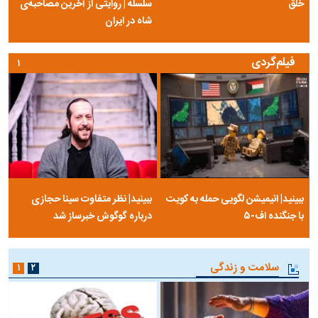
خلق
سلسله | روایتی از آخرین مصاحبه‌ی
شاه در ایران
فیلم‌گردی
۱
ببینید| انیمیشن لگویی حمله به کویت
ببینید| نظر متفاوت سینا حجازی
با جنگنده اف-۵
درباره گوگوش خبرساز شد
سلامت و زندگی
۱
۲