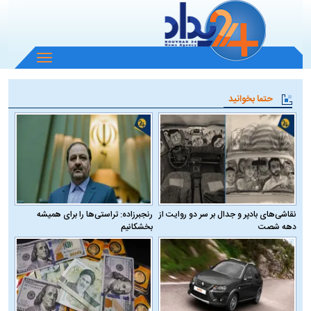
باز
و
بسته
حتما بخوانید
کردن
منو
نقاشی‌های بادپر و جدال بر سر دو روایت از
رنجبرزاده: تراستی‌ها را برای همیشه
دهه شصت
بخشکانیم