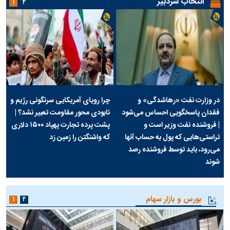
انتخاب سردبیر
۱
۲
در وزارت نفت «رهاشدگی» و
چرا رویای آمریکایی سرنگونی رژیم و
فقدان پاسخگویی احساس می‌شود
نابودی محور مقاومت تعبیر نشد؟ |
| فروشنده نفت وزیر است و
پشت پرده تجارت پهپاد‌ ۱۵۰۰ دلاری
تراستی‌هایی که پول به حساب آنها
که واشنگتن را زمین زد
می‌رود، باید توسط فروشنده رصد
شوند
بورس و بازار سهام
۱
۲