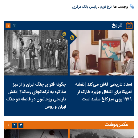
برچسب ها:
نرخ تورم
،
رئیس بانک مرکزی
تاریخ
۱
۲
اسناد تاریخی فاش می‌کند | نقشه
چگونه فتوای جنگ ایران را از میز
آمریکا برای اشغال جزیره خارک از
مذاکره به ترکمانچای رساند؟ | نقش
۱۹۷۹ روی میز کاخ سفید است
تاریخی روحانیون در فاصله دو جنگ
ایران و روس
عکس‌نوشت
۱
۲
۳