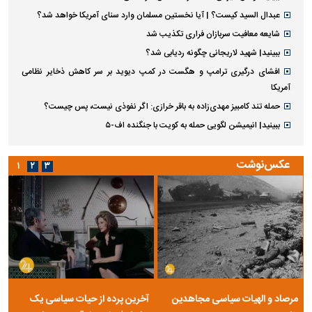
عبدال السید کیست؟ | آیا نخستین مسلمان وارد سنای آمریکا خواهد شد؟
شایعه معافیت سربازان فراری تکذیب شد
ببینید| شهید لاریجانی چگونه ردیابی شد؟
افشای درگیری ترامپ و هگست در کمپ دیوید بر سر کاهش ذخایر نظامی
آمریکا
حمله تند کامبیز مهدی‌زاده به باقر خرازی: اگر نفوذی نیست، پس چیست؟
ببینید| انیمیشن لگویی حمله به کویت با جنگنده اف-۵
عکس‌نوشت
۱
۲
۳
مرصاد و الهیات سیاسی مجاهدین
آخرین پرده از حیات سیاسی یک