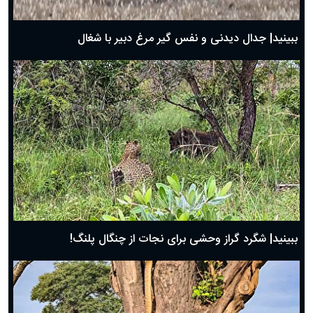
بهترین پیامک تبریک روز پدر ۱۴۰۴؛ جملات زیبا و صمیمانه
روز پدر ۱۴۰۴ چه روزی است؟
ببینید| جدال دیدنی و نفس گیر مرغ دبیر با شغال
ببینید| شگرد گراز وحشی برای نجات از چنگال پلنگ!