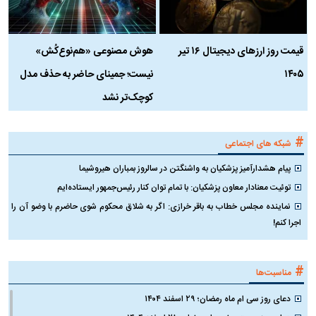
قیمت روز ارز‌های دیجیتال ۱۶ تیر
هوش مصنوعی «هم‌نوع‌کُش»
چ
۱۴۰۵
نیست؛ جمینای حاضر به حذف مدل
ک
کوچک‌تر نشد
#
شبکه های اجتماعی
پیام هشدارآمیز پزشکیان به واشنگتن در سالروز بمباران هیروشیما
توئیت معنادار معاون پزشکیان: با تمام توان کنار رئیس‌جمهور ایستاده‌ایم
نماینده مجلس خطاب به باقر خرازی: اگر به شلاق محکوم شوی حاضرم با وضو آن را
اجرا کنم!
#
مناسبت‌ها
دعای روز سی ام ماه رمضان؛ ۲۹ اسفند ۱۴۰۴