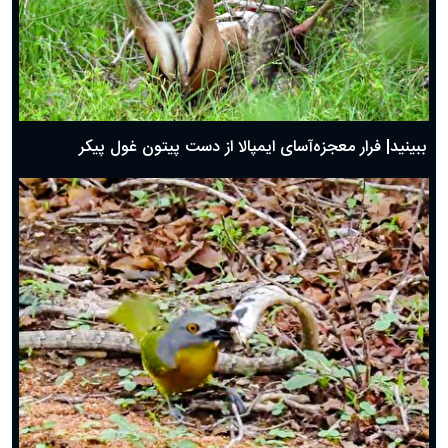
ببینید| فرار معجزه‌آسای ایمپالا از دست پیتون غول پیکر