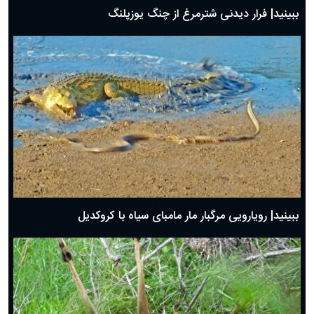
ببینید| فرار دیدنی شترمرغ از چنگ یوزپلنگ
ببینید| رویارویی مرگبار مار مامبای سیاه با کروکدیل