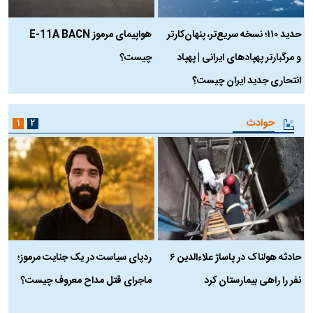
حدید ۱۱۰؛ نسخه سریع‌تر، پنهان‌کارتر
هواپیمای مرموز E-11A BACN
ف
و مرگبارتر پهپادهای ایرانی | پهپاد
چیست؟
م
انتحاری جدید ایران چیست؟
حوادث
۱
۲
حادثه هولناک در پاساژ علاءالدین ۶
ردپای سیاست در یک جنایت مرموز؛
ج
نفر را راهی بیمارستان کرد
ماجرای قتل مداح معروف چیست؟
ب
ج