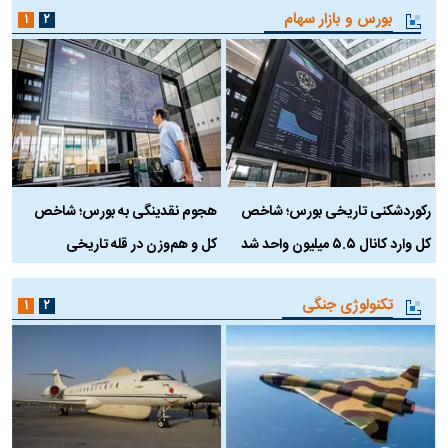
بورس و بازار سهام
۱
۲
رکوردشکنی تاریخی بورس؛ شاخص
هجوم نقدینگی به بورس؛ شاخص
ب
کل وارد کانال ۵.۵ میلیون واحد شد
کل و هم‌وزن در قله تاریخی
تکنولوژی جنگی
۱
۲