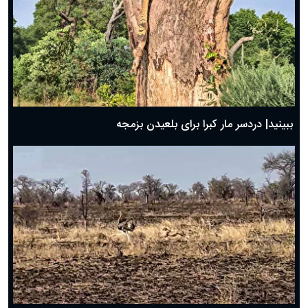
ببینید| دردسر مار کبرا برای بلعیدن بزمجه