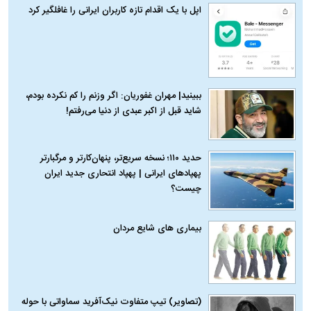
اپل با یک اقدام تازه کاربران ایرانی را غافلگیر کرد
ببینید| مهران غفوریان: اگر وزنم را کم نکرده بودم،
شاید قبل از اکبر عبدی از دنیا می‌رفتم!
حدید ۱۱۰؛ نسخه سریع‌تر، پنهان‌کارتر و مرگبارتر
پهپادهای ایرانی | پهپاد انتحاری جدید ایران
چیست؟
بیماری‌ های شایع مردان
(تصاویر) تیپ متفاوت نیک‌آفرید سماواتی با حوله