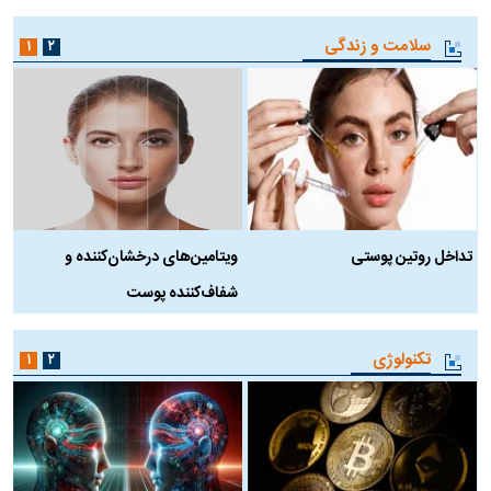
سلامت و زندگی
۱
۲
تداخل روتین پوستی
ویتامین‌های درخشان‌کننده و
د
شفاف‌کننده پوست
ط
تکنولوژی
۱
۲