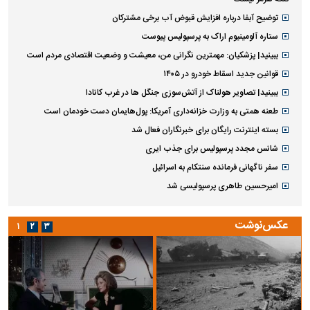
توضیح آبفا درباره افزایش قبوض آب برخی مشترکان
ستاره آلومینیوم اراک به پرسپولیس پیوست
ببینید| پزشکیان: مهمترین نگرانی من، معیشت و وضعیت اقتصادی مردم است
قوانین جدید اسقاط خودرو در ۱۴۰۵
ببینید| تصاویر هولناک از آتش‌سوزی جنگل ها در غرب کانادا
طعنه همتی به وزارت خزانه‌داری آمریکا: پول‌هایمان دست خودمان است
بسته اینترنت رایگان برای خبرنگاران فعال شد
شانس مجدد پرسپولیس برای جذب ایری
سفر ناگهانی فرمانده سنتکام به اسرائیل
امیرحسین طاهری پرسپولیسی شد
عکس‌نوشت
۱
۲
۳