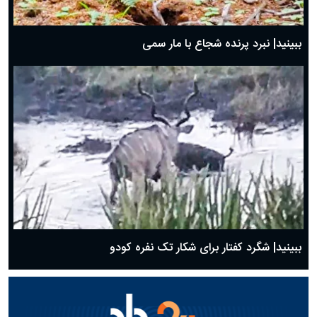
ببینید| نبرد پرنده شجاع با مار سمی
ببینید| شگرد کفتار برای شکار تک نفره کودو