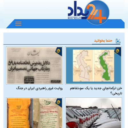
باز
و
بسته
حتما بخوانید
کردن
منو
خزر؛ ترکمانچای جدید یا یک سوءتفاهم
روایت غرور راهبردی ایران در جنگ
تاریخی؟