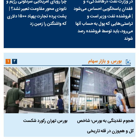
در وزارت نفت «رهاشدگی» و
چرا رویای آمریکایی سرنگونی رژیم و
فقدان پاسخگویی احساس می‌شود
نابودی محور مقاومت تعبیر نشد؟ |
| فروشنده نفت وزیر است و
پشت پرده تجارت پهپاد‌ ۱۵۰۰ دلاری
تراستی‌هایی که پول به حساب آنها
که واشنگتن را زمین زد
می‌رود، باید توسط فروشنده رصد
شوند
بورس و بازار سهام
۱
۲
هجوم نقدینگی به بورس؛ شاخص
بورس تهران رکورد شکست
س
کل و هم‌وزن در قله تاریخی