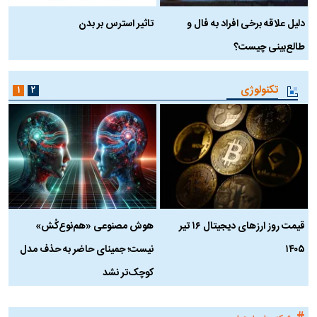
دلیل علاقه برخی افراد به فال و
تاثیر استرس بر بدن
ع
طالع‌بینی چیست؟
آ
تکنولوژی
۱
۲
قیمت روز ارز‌های دیجیتال ۱۶ تیر
هوش مصنوعی «هم‌نوع‌کُش»
چ
۱۴۰۵
نیست؛ جمینای حاضر به حذف مدل
ک
کوچک‌تر نشد