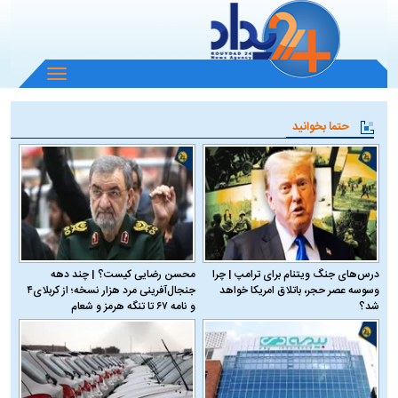
باز
و
بسته
حتما بخوانید
کردن
منو
درس‌های جنگ ویتنام برای ترامپ | چرا
محسن رضایی کیست؟ | چند دهه
وسوسه عصر حجر، باتلاق امریکا خواهد
جنجال‌آفرینی مرد هزار نسخه؛ از کربلای۴
شد؟
و نامه ۶۷ تا تنگه هرمز و شعام