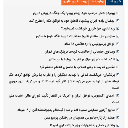
آخرین اخبار
پربازدید ها
پربحث ترین عناوین
ببینید| ادعای ترامپ: باید زودتر بروم؛ یک جنگ در پیش داریم
رمضان زاده: ایران پیشنهاد الحاق خود به توافق مکه را مطرح کند
زیدآبادی: چرا خرازی بازداشت نمی‌شود؟
سازمان ملل: منتظر نتایج مذاکرات درباره تنگه هرمز هستیم
توافق پرسپولیس با اژدهاکش ۱۸ ساله!
ویدئوی جنجالی از حاکمیت گربه‌ها بر پارک‌های تهران
تاکید نخست‌وزیر عراق بر تقویت روابط با عربستان
عکسی که رسانه رهبر انقلاب با مضمون انتقام منتشر کرد
پزشکیان: می‌گفتند فلانی با تهدید دیگران را وادار به پذیرش توافق کرده، مگر
فرماندهان از تهدید من می‌ترسند؟ | کنار گود ایستادند و می‌گویند این جوری
است
ادعای آکسیوس: توافق ایران و آمریکا در انتظار تأیید شورای عالی امنیت ملی
است
نتایج آزمون مدارس سمپاد اعلام شد | ثبت‌نام پذیرفته‌شدگان از ۱۹ مرداد
هشدار تارتار؛ جاسوس همچنان در رختکن پرسپولیس
واکنش همتی به اظهارات وزیر خزانه داری آمریکا