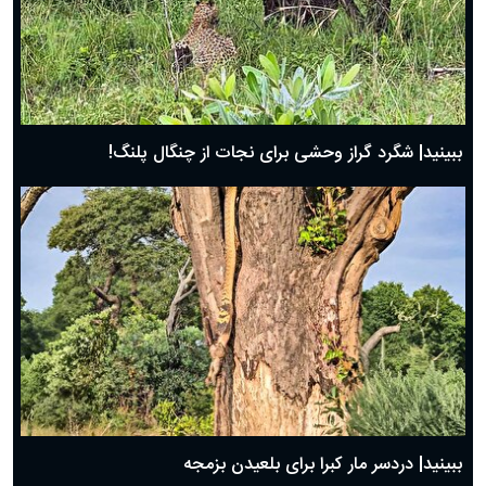
ببینید| شگرد گراز وحشی برای نجات از چنگال پلنگ!
ببینید| دردسر مار کبرا برای بلعیدن بزمجه