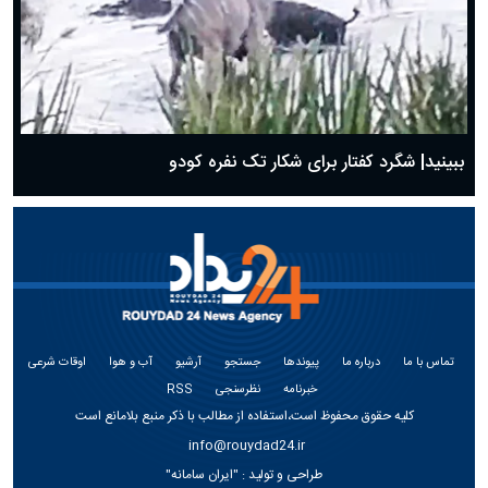
ببینید| شگرد کفتار برای شکار تک نفره کودو
تماس با ما
درباره ما
پیوندها
جستجو
آرشیو
آب و هوا
اوقات شرعی
خبرنامه
نظرسنجی
RSS
کلیه حقوق محفوظ است،استفاده از مطالب با ذکر منبع بلامانع است
info@rouydad24.ir
طراحی و تولید :
"ایران سامانه"