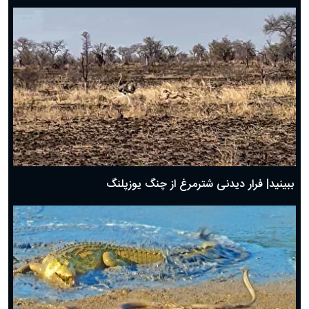
ببینید| فرار دیدنی شترمرغ از چنگ یوزپلنگ