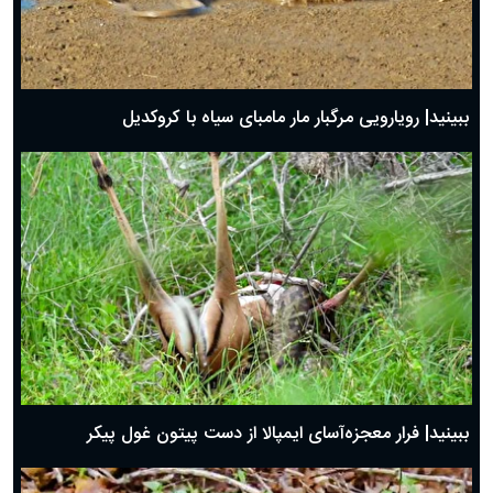
ببینید| رویارویی مرگبار مار مامبای سیاه با کروکدیل
ببینید| فرار معجزه‌آسای ایمپالا از دست پیتون غول پیکر