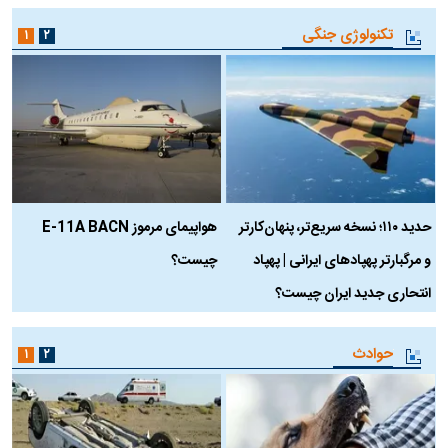
تکنولوژی جنگی
۱
۲
حدید ۱۱۰؛ نسخه سریع‌تر، پنهان‌کارتر
هواپیمای مرموز E-11A BACN
ف
و مرگبارتر پهپادهای ایرانی | پهپاد
چیست؟
م
انتحاری جدید ایران چیست؟
حوادث
۱
۲