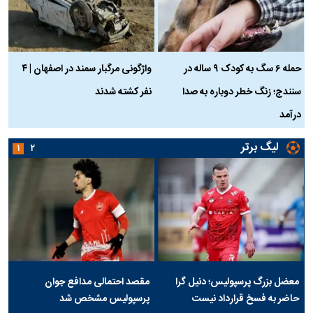
حمله ۶ سگ به کودک ۹ ساله در
واژگونی مرگبار سمند در اصفهان | ۴
ع
سنندج؛ زنگ خطر دوباره به صدا
نفر کشته شدند
ک
درآمد
لیگ برتر
۱
۲
معضل بزرگ پرسپولیس؛ دنیل گرا
مقصد احتمالی مدافع جوان
حاضر به فسخ قرارداد نیست
پرسپولیس مشخص شد