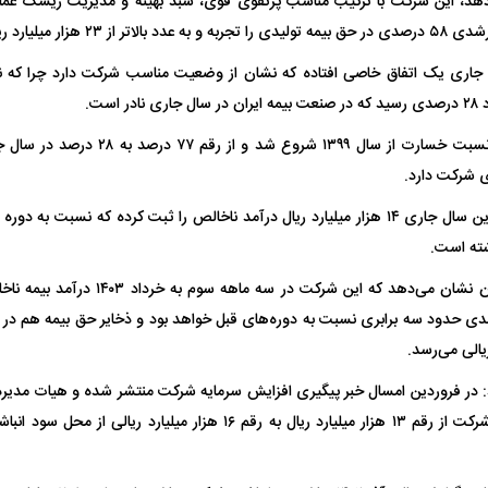
دهد، این شرکت با ترکیب مناسب پرتفوی قوی، سبد بهینه و مدیریت ریسک عملک
زار میلیارد ریال دست یافت.
 ناشناس که
مرگ دلخراش دختر ۱۸ ساله بر اثر برق
گرفتگی
کشته شدند
ل جاری یک اتفاق خاصی افتاده که نشان از وضعیت مناسب شرکت دارد چرا که
این وضعیت نزولی نسبت خسارت از سال ۱۳۹۹ 
 شرکت دارد.
این شرکت در فروردین سال جاری ۱۴ هزار میلیارد ریال درآمد ناخالص را ثبت کرده که ن
شته است.
لال منتفی شد؛
ابهام بزرگ درباره قرارداد یاسر آسانی؛
پرسپولیس در انتظ
انتخاب تیم جدید
اولین چالش حقوقی استقلال
پیش از شروع لیگ
د: در فروردین امسال خبر پیگیری افزایش سرمایه شرکت منتشر شده و هیات مدیره
که افزایش سرمایه شرکت از رقم ۱۳ هزار میلیارد ریال به رقم ۱۶ هزار میل