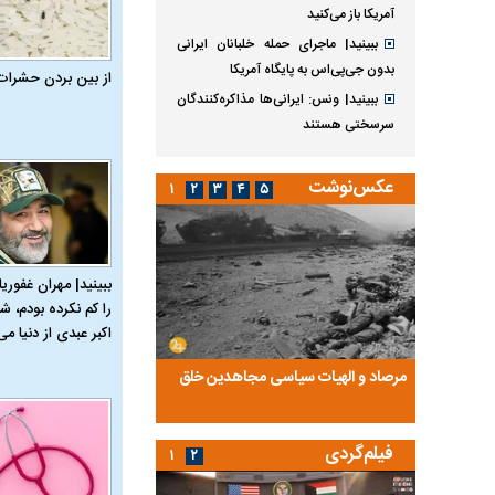
آمریکا باز می‌کنید
ببینید| ماجرای حمله خلبانان ایرانی
بدون جی‌پی‌اس به پایگاه آمریکا
از بین بردن حشرات
ببینید| ونس: ایرانی‌ها مذاکره‌کنندگان
سرسختی هستند
عکس‌نوشت
۱
۲
۳
۴
۵
ببینید| مهران غفوریا
را کم نکرده بودم، شا
اکبر عبدی از دنیا می‌
ضا تختی و
مرصاد و الهیات سیاسی مجاهدین خلق
آخرین پرده از حیات سی
روایتی از آخرین مصاحبه‌
فیلم‌گردی
۱
۲