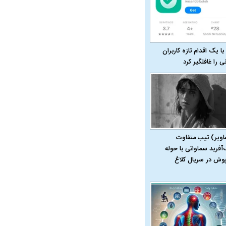
با یک اقدام تازه کاربران
نی را غافلگیر کرد
اویر) تیپ متفاوت
‌آفرید سماواتی با حوله
پوش در سریال کلاغ
در دوران قاجار چگونه
مردی که سر خم نکرد؟ | غلامرضا تختی و
مرصاد و ال
حکومت پهلوی