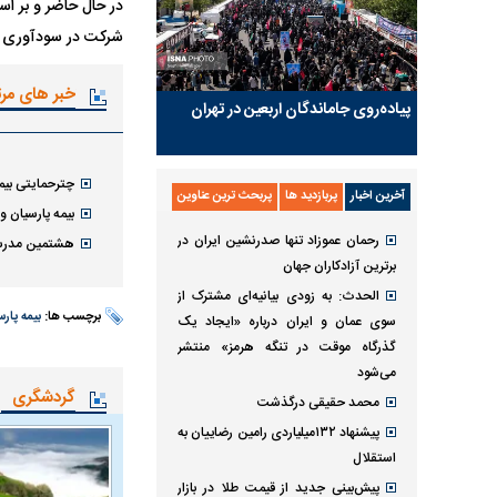
شرکت در سودآوری دارد. همچنین
خبر های مر
پیاده‌روی جاماندگان اربعین در تهران
چترحمایتی بیم
آخرین اخبار
پربازدید ها
پربحث ترین عناوین
بیمه پارسیان وارد باشگاه ۱۰ 
رحمان عموزاد تنها صدرنشین ایران در
هشتمین مدرسه 
برترین آزادکاران جهان
الحدث: به زودی بیانیه‌ای مشترک از
برچسب ها:
بیمه پار
سوی عمان و ایران درباره «ایجاد یک
گذرگاه موقت در تنگه هرمز» منتشر
می‌شود
گردشگری
محمد حقیقی درگذشت
پیشنهاد ۱۳۲میلیاردی رامین رضاییان به
استقلال
پیش‌بینی جدید از قیمت طلا در بازار