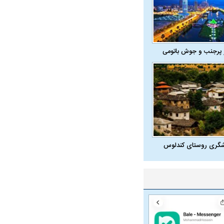
 پرجنب و جوش باتومی
شگری روستای کندلوس