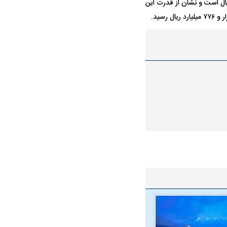
لی آذر ۱۴۰۲ مبلغ سود انباشته شرکت مبلغ چهار هزار و ۷۶۵ میلیارد ریال است و نشان از قدرت این