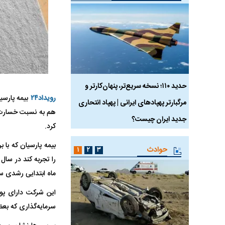
 ماسک
حدید ۱۱۰؛ نسخه سریع‌تر، پنهان‌کارتر و
هواپیمای مرموز E-11A BACN چیست؟
رویداد۲۴
بیمه پارسی
مرگبارتر پهپادهای ایرانی | پهپاد انتحاری
هم به نسبت خسارت 
جدید ایران چیست؟
کرد.
حوادث
۱
۲
۳
را تجربه کند در سال
ماه ابتدایی رشدی سه
این شرکت دارای پور
سرمایه‌گذاری که بعض