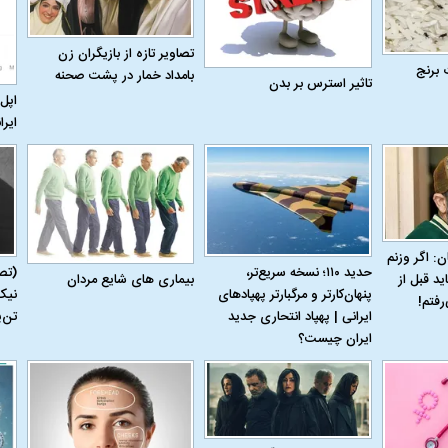
تصاویر تازه از بازیگران زن
 برنج
بامداد خمار در پشت صحنه
تاثیر استرس بر بدن
اپل 
ایرا
ن: اگر وزنم
حدید ۱۱۰؛ نسخه سریع‌تر،
(تص
بیماری‌ های شایع مردان
ید قبل از
پنهان‌کارتر و مرگبارتر پهپادهای
نیک
رفتم!
ایرانی | پهپاد انتحاری جدید
تن‌
ایران چیست؟
اسی یک سلسله |
ریشه‌های عزاداری ماه محرم در فرهنگ
عزاداری ماه محرم 
ی شاه در ایران
و تاریخ ایران
انجام می‌شد؟