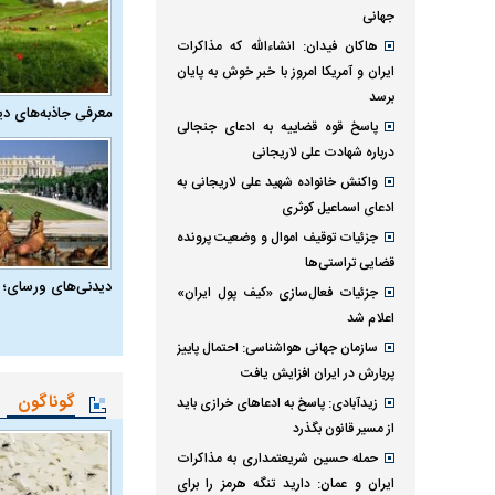
جهانی
هاکان فیدان: انشاءالله که مذاکرات
ایران و آمریکا امروز با خبر خوش به پایان
برسد
معرفی جاذبه‌های دی
پاسخ قوه قضاییه به ادعای جنجالی
درباره شهادت علی لاریجانی
واکنش خانواده شهید علی لاریجانی به
ادعای اسماعیل کوثری
جزئیات توقیف اموال و وضعیت پرونده
قضایی تراستی‌ها
دیدنی‌های ورسای؛ 
جزئیات فعال‌سازی «کیف پول ایران»
اعلام شد
سازمان جهانی هواشناسی: احتمال پاییز
پربارش در ایران افزایش یافت
گوناگون
زیدآبادی: پاسخ به ادعا‌های خرازی باید
از مسیر قانون بگذرد
حمله حسین شریعتمداری به مذاکرات
ایران و عمان: دارید تنگه هرمز را برای