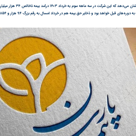
پیش بینی کارشناسان نشان می‌دهد که
گونی رژیم و
مطالعه رفتار هیستریک صدا و سیما علیه
در وزارت نفت «ر
ای قبل خواهد بود و ذخایر حق بیمه هم در خرداد امسال به رقم بزرگ ۹۴ هزار و ۸۵۴ میلیارد ریالی می‌رسد.
بیر نشد؟ | پشت
کمپین نه به اعدام
پاسخگویی احساس 
ه تجارت پهپاد‌ ۱۵۰۰ دلاری که
نفت وزیر است و ت
حساب آنها می‌رود
رصد شوند
به بورس
پرواز ۱۰۰ هزار واحدی شاخص کل بورس
بورس تهران رکور