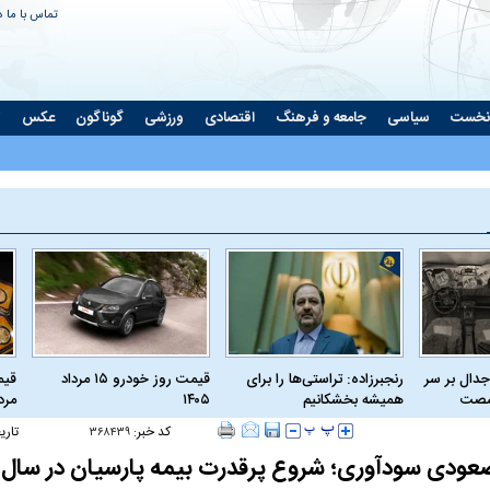
تماس با ما
د
نخست
سیاسی
جامعه و فرهنگ
اقتصادی
ورزشی
گوناگون
عکس
ت
جدال بر سر
رنجبرزاده: تراستی‌ها را برای
قیمت روز خودرو ۱۵ مرداد
 شصت
همیشه بخشکانیم
۱۴۰۵
مرداد
کد خبر:
تاری
۳۶۸۴۳۹
 صعودی سودآوری؛ شروع پرقدرت بیمه پارسیان در سال ۱۴۰۳