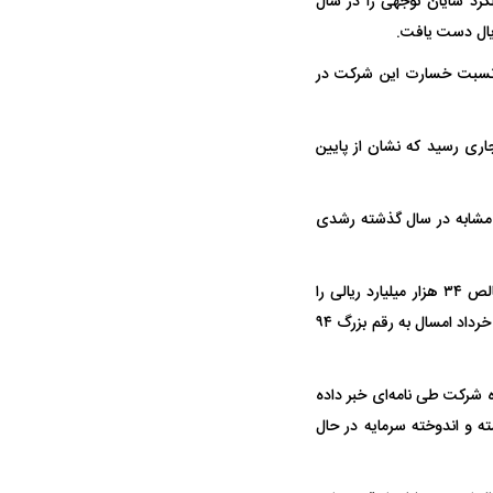
رد شایان توجهی را در سال
واژگونی مرگبار سمند در اصفهان | ۴ نفر
عکس| ماجرای کشف جسد ناشناس که
توسط حیوانات خورده شد
 نسبت خسارت این شرکت در
شروع شد و از رقم ۷۷ درصد به ۲۸ درصد در سال جاری رسید که نشان از پایین
سبت به دوره مشابه در سال گذشته رشدی
پیش بینی کارشناسان نشان می‌دهد که این شرکت در سه ماهه سوم به خرداد ۱۴۰۳ درآمد بیمه ناخالص ۳۴ هزار میلیارد ریالی را
ار سه خرید کلیدی
پیشنهاد ۱۳۲میلیاردی رامین رضاییان به
بازگشت اندو
محقق می‌کند که رشدی حدود سه برابری نسبت به دوره‌های قبل خواهد بود و ذخایر حق بیمه هم در خرداد امسال به رقم بزرگ ۹۴
استقلال
هافبک گابنی
 شرکت طی نامه‌ای خبر داده
یارد ریالی از محل سود انباشته و اندوخته سرمایه در حال