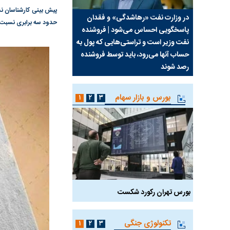
سیما علیه
در وزارت نفت «رهاشدگی» و فقدان
چرا رویای آمریکایی سرن
حدود سه برابری نسبت به دوره‌ه
پاسخگویی احساس می‌شود | فروشنده
نابودی محور مقاومت تع
نفت وزیر است و تراستی‌هایی که پول به
پرد
حساب آنها می‌رود، باید توسط فروشنده
واشنگتن را زمین زد
رصد شوند
بورس و بازار سهام
۱
۲
۳
بورس تهران رکورد شکست
سیگنال مثبت دیپلماسی 
تکنولوژی جنگی
۱
۲
۳