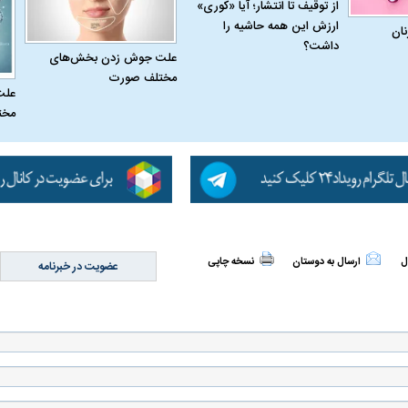
از توقیف تا انتشار؛ آیا «کوری»
ارزش این همه حاشیه را
نان
داشت؟
علت جوش زدن بخش‌های
مختلف صورت
علت
مخت
 حجازی درباره
ببینید| انیمیشن لگویی حمله به کویت با
ببینید| نظر متفاو
جنگنده اف-۵
گوگوش خبرساز ش
ل
ارسال به دوستان
نسخه چاپی
عضویت در خبرنامه
علت تنگی نفس و راه های درمان آن
دلیل علاقه برخی اف
چیست؟