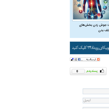
 جوش زدن بخش‌های
لف بدن
ت سینا حجازی درباره
د
0
راد به فال و طالع‌بینی
تاثیر استرس بر بدن