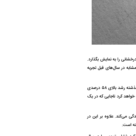
ه سریع‌تر، پنهان‌کارتر و
هواپیمای مرموز E-11A BACN چیست؟
رخشانی را به نمایش بگذارد.
یرانی | پهپاد انتحاری
ابه در سال‌های قبل تجربه
؟
بیمه پارسیان که با برنامه ریزی‌های دقیق و بسترسازی‌های مناسب برای رشد پایدار توانسته در سال گذشته رشد بالای ۵۸ درصدی
 خواهد کرد تاجایی که در یک
ی می‌کند. علاوه بر این در
ته است.