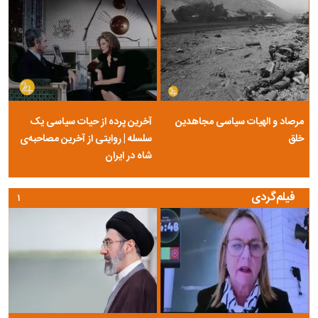
پزشکیان: دیپلماسی آمریکا را پای توافق با ایران آورد | تیم مذاکره‌کننده دلسوز و
کارشناس است؛ تخریبش بی‌انصافی است
سخنگوی سپاه: بازگشایی تنگه هرمز به مذاکرات ایران و عمان ارتباطی ندارد
حمله موشکی به یک کشتی اماراتی هنگام عبور از تنگه هرمز
ارزش معاملات خرد «سهام و صندوق‌های سهامی» از مرز ۲۰ همت عبور کرد
پیام وزیر امور اقتصادی و دارایی به مناسبت روز خبرنگار
ترمیم دستمزد کارگران در راه است؟ زمان احتمالی مذاکرات افزایش حقوق اعلام
شد
عکس‌نوشت
۱
۲
۳
مرصاد و الهیات سیاسی مجاهدین
آخرین پرده از حیات سیاسی یک