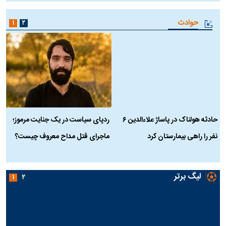
حوادث
۱
۲
حادثه هولناک در پاساژ علاءالدین ۶
ردپای سیاست در یک جنایت مرموز؛
ج
نفر را راهی بیمارستان کرد
ماجرای قتل مداح معروف چیست؟
ب
ج
لیگ برتر
۱
۲