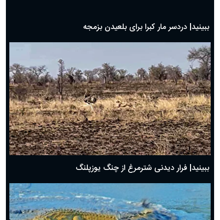
ببینید| شگرد گراز وحشی برای نجات از چنگال پلنگ!