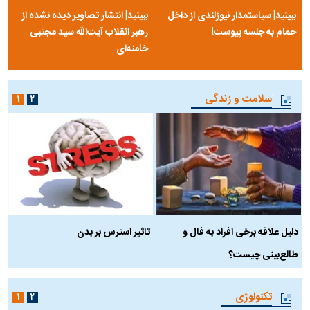
خلق
سلسله | روایتی از آخرین مصاحبه‌ی
شاه در ایران
فیلم‌گردی
۱
ببینید| سیاستمدار نیوزلندی از داخل
ببینید| انتشار تصاویر دیده نشده از
حمام به جلسه پیوست!
رهبر انقلاب آیت‌الله سید مجتبی
خامنه‌ای
سلامت و زندگی
۱
۲