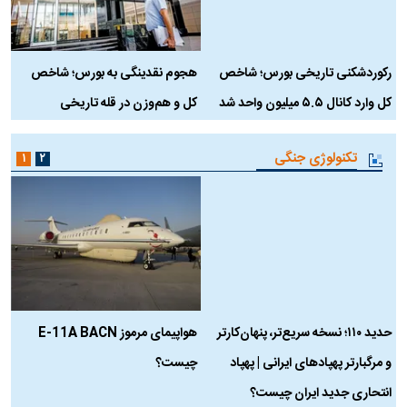
رکوردشکنی تاریخی بورس؛ شاخص
هجوم نقدینگی به بورس؛ شاخص
ب
کل وارد کانال ۵.۵ میلیون واحد شد
کل و هم‌وزن در قله تاریخی
تکنولوژی جنگی
۱
۲
حدید ۱۱۰؛ نسخه سریع‌تر، پنهان‌کارتر
هواپیمای مرموز E-11A BACN
ف
و مرگبارتر پهپادهای ایرانی | پهپاد
چیست؟
م
انتحاری جدید ایران چیست؟