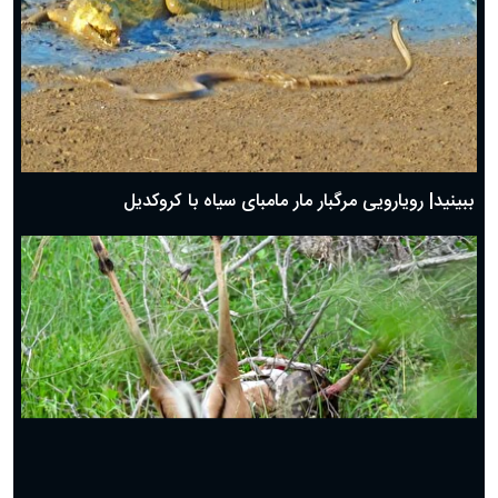
ببینید| دردسر مار کبرا برای بلعیدن بزمجه
ببینید| فرار دیدنی شترمرغ از چنگ یوزپلنگ