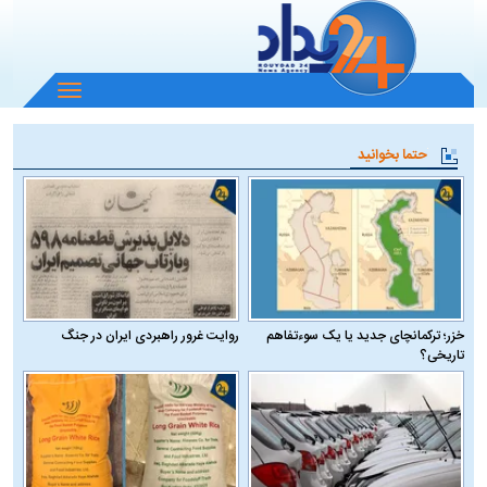
باز
و
بسته
حتما بخوانید
کردن
منو
خزر؛ ترکمانچای جدید یا یک سوءتفاهم
روایت غرور راهبردی ایران در جنگ
تاریخی؟