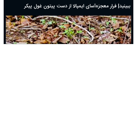
ببینید| رویارویی مرگبار مار مامبای سیاه با کروکدیل