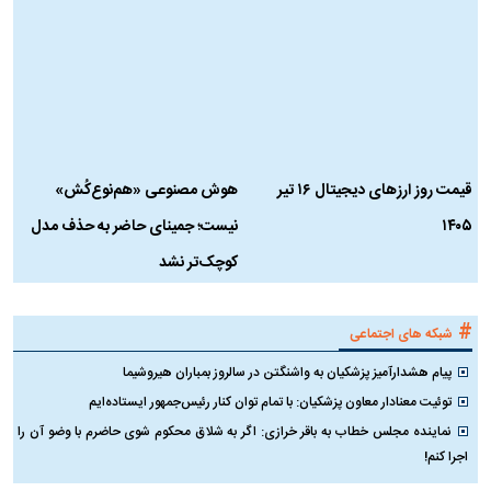
دلیل علاقه برخی افراد به فال و
تاثیر استرس بر بدن
ع
طالع‌بینی چیست؟
آ
تکنولوژی
۱
۲
قیمت روز ارز‌های دیجیتال ۱۶ تیر
هوش مصنوعی «هم‌نوع‌کُش»
چ