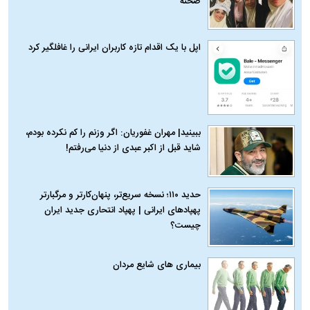
صحنه
اپل با یک اقدام تازه کاربران ایرانی را غافلگیر کرد
ببینید| مهران غفوریان: اگر وزنم را کم نکرده بودم،
شاید قبل از اکبر عبدی از دنیا می‌رفتم!
حدید ۱۱۰؛ نسخه سریع‌تر، پنهان‌کارتر و مرگبارتر
پهپادهای ایرانی | پهپاد انتحاری جدید ایران
چیست؟
بیماری‌ های شایع مردان