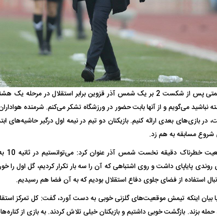
یت مرموز؛
جراحان قلابی در شمال تهران بازداشت
وف چیست؟
شدند؛ از تزریق فیلر تا جراحی پلک
راهی بیمارستان کر
مهدی رحمتی پس از شکست 2 بر یک شمس آذر قزوین برابر استقلال در مرحل
ه نباشید می‌گویم و از آنها بابت حضور در ورزشگاه تشکر می‌کنم. شرمنده هوادار
 در بازی‌های بعدی ارائه کنیم. بازیکنان دو تیم در نیمه اول درگیر حاشیه‌های ابت
ی شروع مسابقه به هم زد.
وی با اشا
ی روندی پایاپای داشت و روی اشتباهی که آن را سه بار تکرار کردیم، گل اول را خ
ل با تماشاگر
رقم نجومی رضایتنامه مدافع موردنظر
دو خرید جدید پرس
پرسپولیس لو رفت
امضای قرارداد امر
 دنبال استفاده از فضای جلوی دفاع استقلال بودیم که به آن فضا هم رسیدیم.
بیان اینکه تیمش موقعیت‌های گلزنی خوبی به دست آورد، گفت: کل تمرکز استقلال 
مله بزند. بازگشت خوبی داشتیم و بازیکنان خیلی تلاش کردند. به بازی از کناره‌ها 