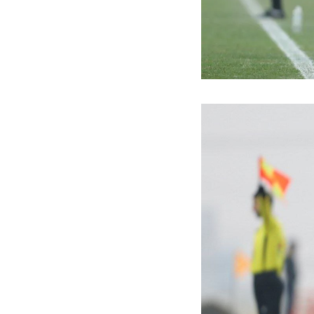
ه سریع‌تر، پنهان‌کارتر و
هواپیمای مرموز E-11A BACN چیست؟
یرانی | پهپاد انتحاری
؟