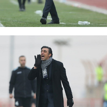
فضاپیمای «استارشیپ» ایلان ماسک
حدید ۱۱۰؛ نسخ
چیست؟
مرگبارتر پهپادهای ا
جدید ایران چیست