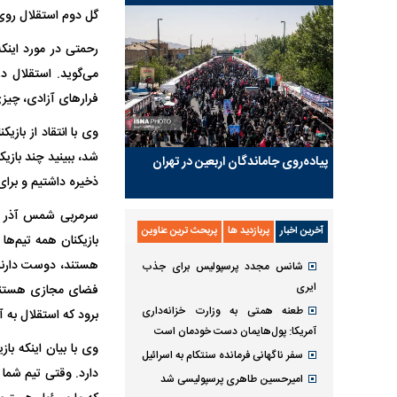
گل دوم استقلال روی 
می‌گوید. استقلال د
فرارهای آزادی، چیزی 
شد، ببینید چند بازی
پیاده‌روی جاماندگان اربعین در تهران
ذخیره داشتیم و برای
سرمربی شمس آذر قزوی
آخرین اخبار
پربازدید ها
پربحث ترین عناوین
بازیکنان همه تیم‌ه
هستند، دوست دارند 
شانس مجدد پرسپولیس برای جذب
ایری
فضای مجازی هستند. 
طعنه همتی به وزارت خزانه‌داری
برود که استقلال به آ
آمریکا: پول‌هایمان دست خودمان است
وی با بیان اینکه با
سفر ناگهانی فرمانده سنتکام به اسرائیل
دارد. وقتی تیم شما 
امیرحسین طاهری پرسپولیسی شد