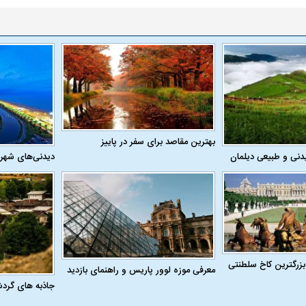
ما گفته‌اند که
ببینید| تصاویر هولناک از آتش‌سوزی
ببینید| ونس: ایرانی
 تنگه هرمز
جنگل ها در غرب کانادا
هیچ برنامه‌ای برا
ندارند
بهترین مقاصد برای سفر در پاییز
دنی و طبیعی دیلمان
دیدنی‌های شهر
بزرگترین کاخ سلطنتی
معرفی موزه لوور پاریس و راهنمای بازدید
علت تنگی نفس و راه های درمان آن
دلیل علاقه برخی اف
جاذبه های گرد