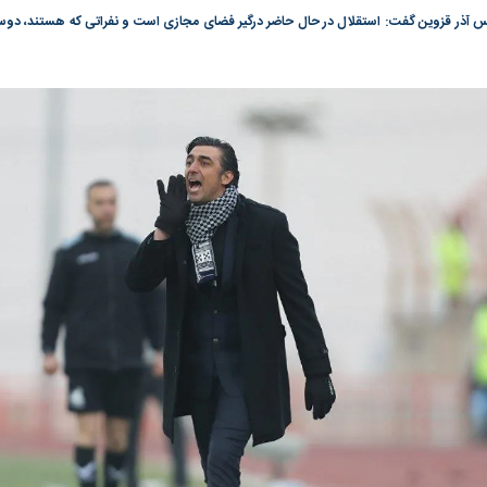
س آذر قزوین گفت: استقلال در حال حاضر درگیر فضای مجازی است و نفراتی که هستند، دوس
گونی رژیم و
مطالعه رفتار هیستریک صدا و سیما علیه
در وزارت نفت «ر
بیر نشد؟ | پشت
کمپین نه به اعدام
پاسخگویی احساس 
ه تجارت پهپاد‌ ۱۵۰۰ دلاری که
نفت وزیر است و ت
حساب آنها می‌رود
رصد شوند
؛ شاخص کل و
بورس تهران رکورد شکست
رکوردشکنی تاریخ
وارد کانال ۵.۵ میلیون واحد شد