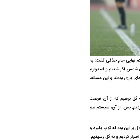
حادثه هولناک در پاساژ علاءالدین ۶ نفر را
ردپای سیاست در یک جنایت مرموز؛
د
ماجرای قتل مداح معروف چیست؟
ه یک هشتم نهایی جام حذفی گفت: به
ان شمس آذر شدیم و امیدوارم
دای بازی بودند و این مسئله،
ره به موقعیت خطرناک دقیقه نخست شمس آذر عنوان کرد: می‌توانستیم در ثانیه 10 به گل برسیم که از آن فرصت
وردیم. پس از آن، سیستم تیم
پولیس نهایی شد؛
پرسپولیس از جذب حسین‌نژاد عقب
بازی‌های لیگ
وز
کشید؛ رضایتنامه ۲ میلیون دلاری مانع
برگزار می‌شو
انتقال
بر این بود که توپ بگیرد و
اصرار کردیم و به گل رسیدیم.