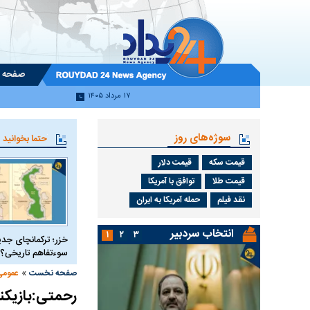
صفحه 
۱۷ مرداد ۱۴۰۵
سوژه‌های روز
حتما بخوانید
قیمت سکه
قیمت دلار
قیمت طلا
توافق با آمریکا
نقد فیلم
حمله آمریکا به ایران
انتخاب سردبیر
۱
۲
۳
خزر؛ ترکمانچای جدی
سوءتفاهم تاریخی؟
»
صفحه نخست
عمومی
رحمتی:بازیکنا