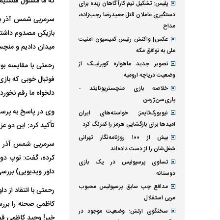
که ما مسئول هستیم و 
پلیس: تشکیل تیم کارآگاهان زبده برای
دستگیری عاملان قتل حمیدرضا رجب‌زاده،
سرمربی شمس آذر با 
مداح
عکس| واکنش رئیس کمیسیون امنیت
میدان دادیم و منچس
ملی به توافق مکه
تصویر جدید ماهواره کوپرنیـک از
رحمتی با مقایسه بود
وضعیت دریاچه ارومیه
فوتبال خوبی که بازی
خلاصه بازی منچستریونایتد -
دلخواه ما رقم نخورد.
پاری‌سن‌ژرمن
وی در پاسخ به پرسش 
نیویورک‌تایمز: خواسته‌های ایران
امیدها برای بازگشایی هرمز را کمرنگ کرد
تأکید کرد: این دو عزی
بیش از ۱۰۰ روزنامه‌نگار تهرانی
سرمربی شمس آذر قز
شغل‌شان را از دست داده‌اند
تساوی پرسپولیس در یک بازی
داور ویدیویی) بررس
دوستانه
مدافع چپ سابق پرسپولیس محبوب
مربی استقلال
کاظمی صحنه را بررسی
سخنگوی ارتش: وضعیت موجود در
خیر! وحید کاظمی قض