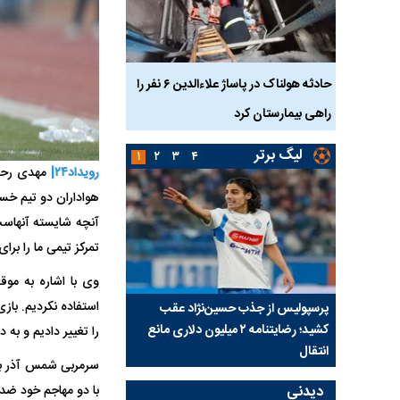
بازداشت
حادثه هولناک در پاساژ علاءالدین ۶ نفر را
ردپای سیاست در یک جنا
پلک
راهی بیمارستان کرد
ماجرای قتل مداح معر
لیگ برتر
۱
۲
۳
۴
رویداد۲۴|
هواداران دو تیم خست
آنچه شایسته آنهاست،
تمرکز تیمی ما را برا
استفاده نکردیم. باز
ی شد؛
پرسپولیس از جذب حسین‌نژاد عقب
بازی‌های لیگ برتر فوتبا
کشید؛ رضایتنامه ۲ میلیون دلاری مانع
برگزار می‌شود
را تغییر دادیم و به
انتقال
سرمربی شمس آذر با 
با دو مهاجم خود ضد ح
دیدنی