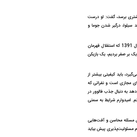
یمش فرصت داشت در 90 دقیقه به گل‌های بیشتری برسد، گفت: او درست
د سیلوا، درگیر شدن جوما و
وی با انتقاد از بازیکنان استقلال خاطرنشان کرد: بنا ندارم درباره استقلال صحبت کنم. با این حال در سال 1391 که استقلال قهرمان
یک بر صفر بردیم، یک بازیکن
گیرد، باید کیفیتی بیشتر از
ضای مجازی است و نفراتی که
هد به دنبال جذب فالوور در
م. امیدوارم شرایط به سمتی
این مسئله محاسن و آفت‌هایی
دم مسئولیت‌پذیری پیش بیاید