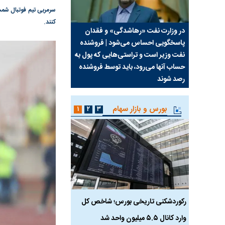
سرمربی تیم فوتبال شم
کنند.
سیما علیه
در وزارت نفت «رهاشدگی» و فقدان
چرا رویای آمریکایی سرن
پاسخگویی احساس می‌شود | فروشنده
نابودی محور مقاومت تع
نفت وزیر است و تراستی‌هایی که پول به
پرد
حساب آنها می‌رود، باید توسط فروشنده
واشنگتن را زمین زد
رصد شوند
بورس و بازار سهام
۱
۲
۳
رکوردشکنی تاریخی بورس؛ شاخص کل
هجوم نقدینگی به بورس
وارد کانال ۵.۵ میلیون واحد شد
هم‌وزن در قله تاریخی