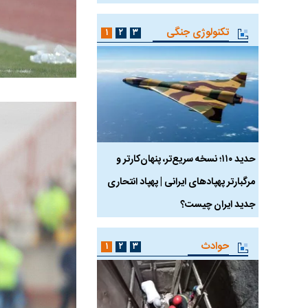
تکنولوژی جنگی
۱
۲
۳
 ماسک
حدید ۱۱۰؛ نسخه سریع‌تر، پنهان‌کارتر و
هواپیمای مرموز E-11A BACN چیست؟
مرگبارتر پهپادهای ایرانی | پهپاد انتحاری
جدید ایران چیست؟
حوادث
۱
۲
۳