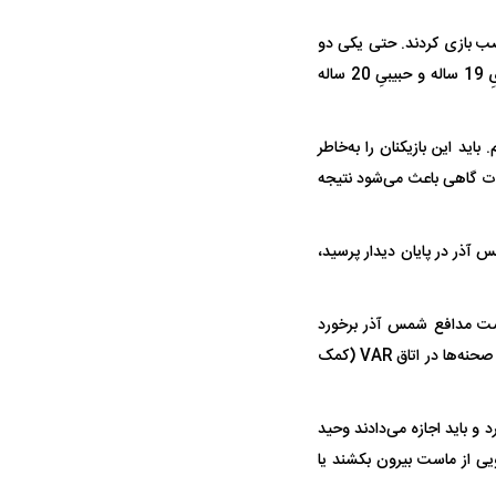
صب بازی کردند. حتی یکی دو
بازیکن مصدوم داشتیم که به ما کمک کردند. شرایط ما نیز فرق چندانی با استقلال نداشت. به منصوریِ 19 ساله و حبیبیِ 20 ساله
اید این بازیکنان را به‌خاطر
هات گاهی باعث می‌شود نتیجه
 آذر در پایان دیدار پرسید،
ست مدافع شمس آذر برخورد
کرده، گفت: توپ دو بار در محوطه جریمه استقلال به دست مدافع این تیم برخورد کرد که صلاح دیدند صحنه‌ها در اتاق VAR (کمک
دست برخورد کرد و باید اجازه می‌دادند وحید
ویی از ماست بیرون بکشند یا