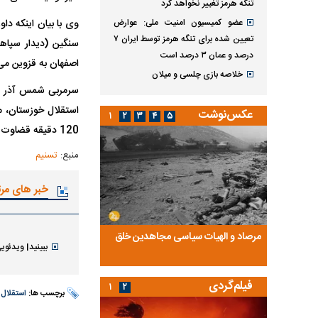
تنگه هرمز تغییر نخواهد کرد
عضو کمیسیون امنیت ملی: عوارض
تعیین شده برای تنگه هرمز توسط ایران ۷
سنگین (دیدار سپاها
درصد و عمان ۳ درصد است
اصفهان به قزوین می‌آید و در اتاق VAR می‌نشیند،
خلاصه بازی چلسی و میلان
سرمربی شمس آذر قزو
عکس‌نوشت
۱
۲
۳
۴
۵
120 دقیقه قضاوت کرده، در اتاق VAR یک بازی حساس دیگر بنشیند.
منبع:
تسنیم
خبر های مر
ضا تختی و
مرصاد و الهیات سیاسی مجاهدین خلق
آخرین پرده از حیات سی
ببینید| ویدئوی
روایتی از آخرین مصاحبه‌
فیلم‌گردی
۱
۲
برچسب ها:
استقلال