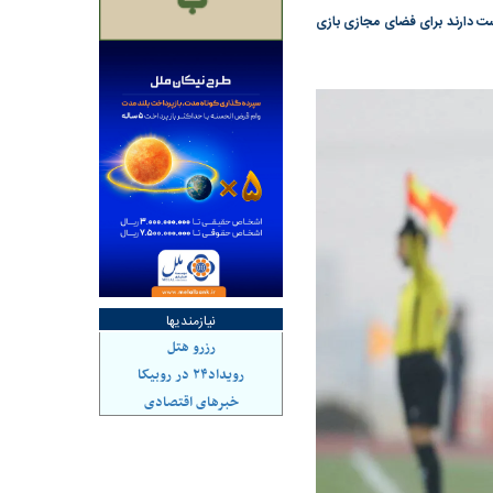
ت دارند برای فضای مجازی بازی
هاشدگی» و فقدان
چرا رویای آمریکایی سرنگونی رژیم و
می‌شود | فروشنده
نابودی محور مقاومت تعبیر نشد؟ | پشت
راستی‌هایی که پول به
پرده تجارت پهپاد‌ ۱۵۰۰ دلاری که
، باید توسط فروشنده
واشنگتن را زمین زد
نیازمندیها
رزرو هتل
رویداد۲۴ در روبیکا
خبرهای اقتصادی
ی بورس؛ شاخص کل
هجوم نقدینگی به بورس؛ شاخص کل و
هم‌وزن در قله تاریخی