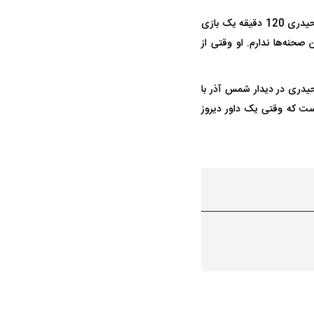
وی با بیان اینکه داوران اتاق VAR می‌توانستند از کاظمی بخواهند صحنه‌ها را بررسی کند، گفت: پیام حیدری 120 دقیقه یک بازی
صحنه‌ها ندارم. او وقتی از
حیدری در دیدار شمس آذر با
ا قضاوت نکرد! عرف کار این است که وقتی یک داور دیروز
در دوران قاجار چگونه
مردی که سر خم نکرد؟ | غلامرضا تختی و
مرصاد و ال
حکومت پهلوی