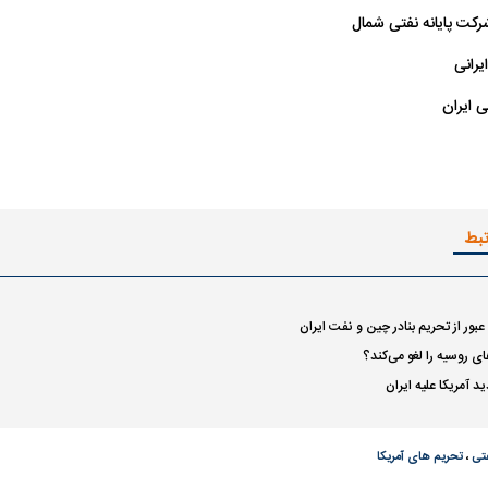
کت پایانه نفتی شمال
 ناشناس که
مرگ دلخراش دختر ۱۸ ساله بر اثر برق
رانی
گرفتگی
کشته شدند
ی ایران
تبط
لال منتفی شد؛
ابهام بزرگ درباره قرارداد یاسر آسانی؛
پرسپولیس در انتظ
 عبور از تحریم بنادر چین و نفت ایران
انتخاب تیم جدید
اولین چالش حقوقی استقلال
پیش از شروع لیگ
ای روسیه را لغو می‌کند؟
 آمریکا علیه ایران
تی
،
تحریم های آمریکا