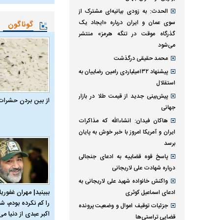
الحدث: به زودی بیانیه‌ای مشترک از
سوی عمان و ایران درباره «ایجاد یک
گوناگون
گذرگاه موقت در تنگه هرمز» منتشر
می‌شود
محمد حقیقی درگذشت
پیشنهاد ۱۳۲میلیاردی رامین رضاییان به
استقلال
پیش‌بینی جدید از قیمت طلا در بازار
از بین بردن حشرات
جهانی
هاکان فیدان: انشاءالله که مذاکرات
ایران و آمریکا امروز با خبر خوش به پایان
برسد
پاسخ قوه قضاییه به ادعای جنجالی
درباره شهادت علی لاریجانی
واکنش خانواده شهید علی لاریجانی به
ببینید| مهران غفوریا
ادعای اسماعیل کوثری
را کم نکرده بودم، شا
جزئیات توقیف اموال و وضعیت پرونده
اکبر عبدی از دنیا می‌
قضایی تراستی‌ها