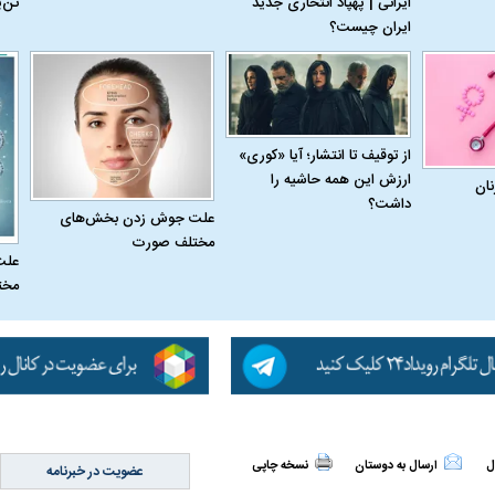
ایرانی | پهپاد انتحاری جدید
تن‌
ایران چیست؟
از توقیف تا انتشار؛ آیا «کوری»
ارزش این همه حاشیه را
نان
داشت؟
علت جوش زدن بخش‌های
مختلف صورت
علت
مخت
اسی یک سلسله |
ریشه‌های عزاداری ماه محرم در فرهنگ
عزاداری ماه محرم 
ی شاه در ایران
و تاریخ ایران
انجام می‌شد؟
ل
ارسال به دوستان
نسخه چاپی
عضویت در خبرنامه