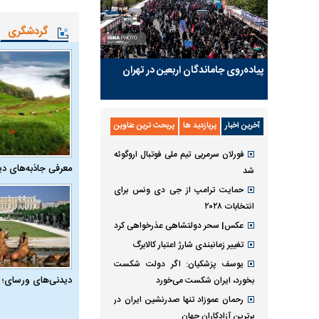
گردشگری
پیاده‌روی جاماندگان اربعین در تهران
آخرین اخبار
پربازدید ها
پربحث ترین عناوین
فورلان سرمربی تیم ملی فوتبال اروگوئه
معرفی جاذبه‌های دی
شد
حمایت ترامپ از جی دی ونس برای
انتخابات ۲۰۲۸
عکس| سحر دولتشاهی عذرخواهی کرد
تغییر زمانبندی‌ شارژ اعتبار کالابرگ
یوسف پزشکیان: اگر دولت شکست
دیدنی‌های ورسای؛ 
بخورد، ایران شکست می‌خورد
رحمان عموزاد تنها صدرنشین ایران در
برترین آزادکاران جهان