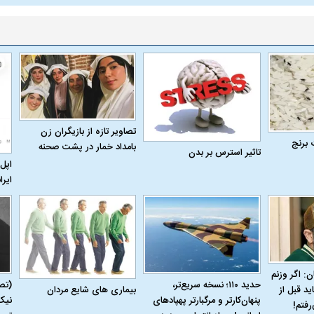
تصاویر تازه از بازیگران زن
 برنج
بامداد خمار در پشت صحنه
تاثیر استرس بر بدن
اپل 
ایرا
ن: اگر وزنم
حدید ۱۱۰؛ نسخه سریع‌تر،
(تص
بیماری‌ های شایع مردان
ید قبل از
پنهان‌کارتر و مرگبارتر پهپادهای
نیک
رفتم!