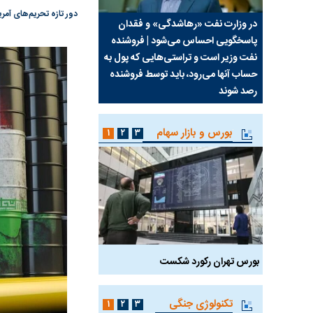
دور تازه تحریم‌های آمر
سیما علیه
در وزارت نفت «رهاشدگی» و فقدان
چرا رویای آمریکایی سرن
پاسخگویی احساس می‌شود | فروشنده
نابودی محور مقاومت تع
نفت وزیر است و تراستی‌هایی که پول به
پرد
حساب آنها می‌رود، باید توسط فروشنده
واشنگتن را زمین زد
رصد شوند
بورس و بازار سهام
۱
۲
۳
بورس تهران رکورد شکست
سیگنال مثبت دیپلماسی 
تکنولوژی جنگی
۱
۲
۳