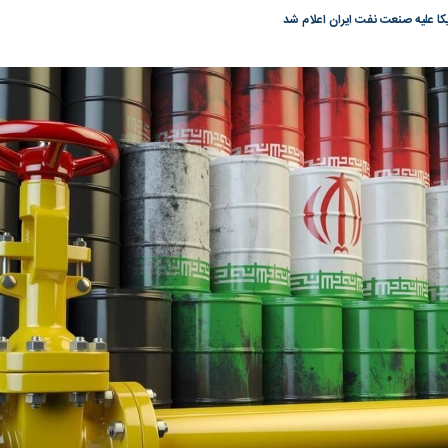
یکا علیه صنعت نفت ایران اعلام شد
گونی رژیم و
مطالعه رفتار هیستریک صدا و سیما علیه
در وزارت نفت «ر
بیر نشد؟ | پشت
کمپین نه به اعدام
پاسخگویی احساس 
ه تجارت پهپاد‌ ۱۵۰۰ دلاری که
نفت وزیر است و ت
حساب آنها می‌رود
رصد شوند
به بورس
پرواز ۱۰۰ هزار واحدی شاخص کل بورس
بورس تهران رکور