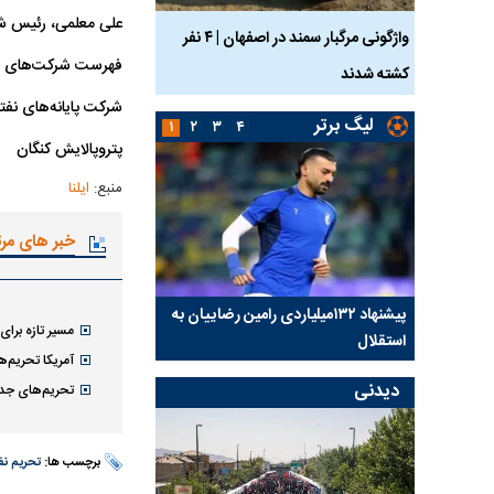
علی معلمی، رئیس شر
ساله بر اثر برق
واژگونی مرگبار سمند در اصفهان | ۴ نفر
عکس| ماجرای کشف جسد
فهرست شرکت‌های ای
کشته شدند
توسط حیوانات خورده شد
شرکت پایانه‌های نفت
لیگ برتر
۱
۲
۳
۴
پتروپالایش کنگان
منبع:
ایلنا
خبر های مر
کلیدی
پیشنهاد ۱۳۲میلیاردی رامین رضاییان به
بازگشت اندونگ به استق
مسیر تازه برای
استقلال
هافبک گابنی در آستانه 
آمریکا تحریم‌ه
دیدنی
تحریم‌های جدید
برچسب ها:
تحریم نف