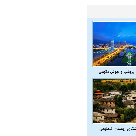
 پرجنب و جوش باتومی
شگری روستای کندلوس