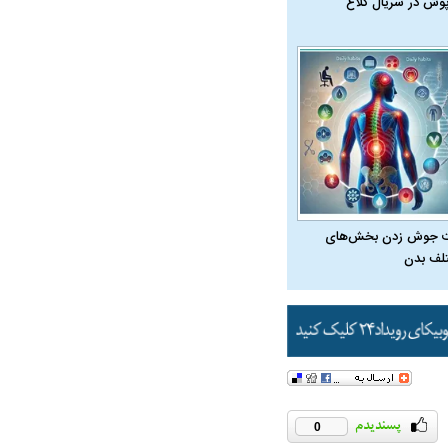
پوش در سریال کلاغ
 جوش زدن بخش‌های
لف بدن
در دوران قاجار چگونه
مردی که سر خم نکرد؟ | غلامرضا تختی و
مرصاد و ال
حکومت پهلوی
0