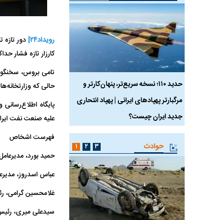
رویداد۲۴|
دور تازه ت
کارزار تازه فشار حدا
 ماسک
حدید ۱۱۰؛ نسخه سریع‌تر، پنهان‌کارتر و
هواپیمای مرموز E-11A BACN چیست؟
حالی که وزارتخانه‌های امور خارجه 
مرگبارتر پهپادهای ایرانی | پهپاد انتحاری
پایگاه اطلاع‌رسانی 
جدید ایران چیست؟
علیه صنعت نفت ایران
فهرست اشخاص
حوادث
۱
۲
۳
حمید بورد، مدیرعام
عباس اسدروز، مدیرعا
غلامحسین گرامی، رئ
سیدعلی میری، رئیس 