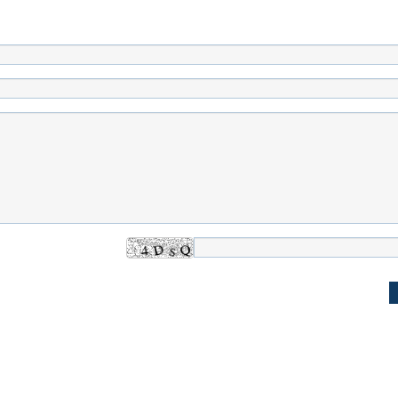
 حجازی درباره
ببینید| انیمیشن لگویی حمله به کویت با
ببینید| نظر متفاو
جنگنده اف-۵
گوگوش خبرساز ش
علت تنگی نفس و راه های درمان آن
دلیل علاقه برخی اف
چیست؟