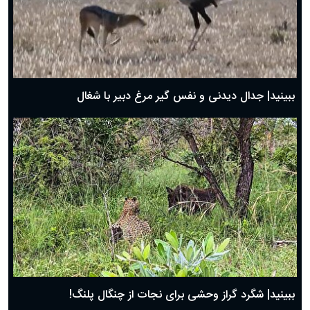
دعای روز دوم ماه مبارک رمضان ۱ اسفند ماه ۱۴۰۴
دعای روز اول ماه مبارک رمضان، ۳۰ بهمن ۱۴۰۴
حضرت زینب(س) چگونه از دنیا رفت؟
بهترین پیامک تبریک روز پدر ۱۴۰۴؛ جملات زیبا و صمیمانه
روز پدر ۱۴۰۴ چه روزی است؟
ببینید| جدال دیدنی و نفس گیر مرغ دبیر با شغال
ببینید| شگرد گراز وحشی برای نجات از چنگال پلنگ!