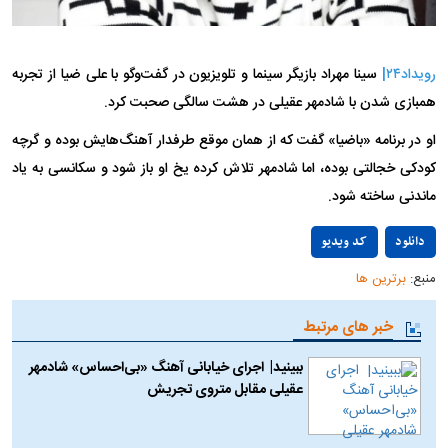
رویداد۲۴|
سینا مهراد بازیگر سینما و تلویزیون در گفت‌و‌گو با علی ضیا از تجربه
همبازی شدن با شادمهر عقیلی در هشت سالگی صحبت کرد.
او در برنامه «باضیا» گفت که از همان موقع طرفدار آهنگ‌هایش بوده و گرچه
کودکی خجالتی بوده، اما شادمهر تلاش کرده یخ او باز شود و سکانسی به یاد
ماندنی ساخته شود.
Play
دانلود
کد ویدیو
منبع:
برترین ها
Video
خبر های مرتبط
ببینید| اجرای خیابانی آهنگ «بی‌احساس» شادمهر
عقیلی مقابل متروی تجریش