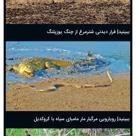
ببینید| فرار دیدنی شترمرغ از چنگ یوزپلنگ
ببینید| رویارویی مرگبار مار مامبای سیاه با کروکدیل