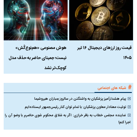
قیمت روز ارز‌های دیجیتال ۱۶ تیر
هوش مصنوعی «هم‌نوع‌کُش»
چ
۱۴۰۵
نیست؛ جمینای حاضر به حذف مدل
ک
کوچک‌تر نشد
#
شبکه های اجتماعی
پیام هشدارآمیز پزشکیان به واشنگتن در سالروز بمباران هیروشیما
توئیت معنادار معاون پزشکیان: با تمام توان کنار رئیس‌جمهور ایستاده‌ایم
نماینده مجلس خطاب به باقر خرازی: اگر به شلاق محکوم شوی حاضرم با وضو آن را
اجرا کنم!