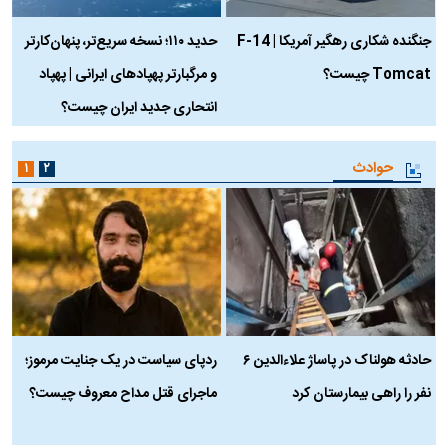
جنگنده شکاری رهگیر آمریکا | F-14
حدید ۱۱۰؛ نسخه سریع‌تر، پنهان‌کارتر
Tomcat چیست؟
و مرگبارتر پهپادهای ایرانی | پهپاد
چ
انتحاری جدید ایران چیست؟
حوادث
۱
۲
حادثه هولناک در پاساژ علاءالدین ۶
ردپای سیاست در یک جنایت مرموز؛
ج
نفر را راهی بیمارستان کرد
ماجرای قتل مداح معروف چیست؟
ب
ج