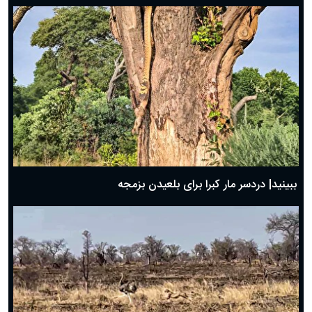
ببینید| دردسر مار کبرا برای بلعیدن بزمجه