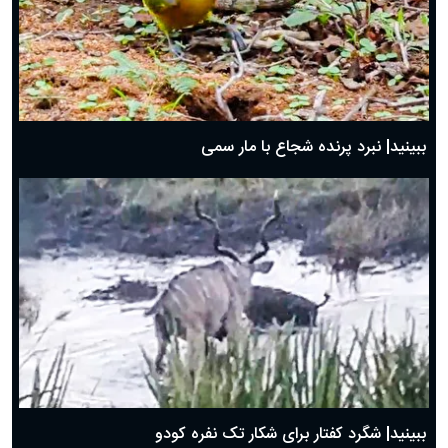
ببینید| نبرد پرنده شجاع با مار سمی
ببینید| شگرد کفتار برای شکار تک نفره کودو