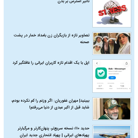
تاثیر استرس بر بدن
تصاویر تازه از بازیگران زن بامداد خمار در پشت
صحنه
اپل با یک اقدام تازه کاربران ایرانی را غافلگیر کرد
ببینید| مهران غفوریان: اگر وزنم را کم نکرده بودم،
شاید قبل از اکبر عبدی از دنیا می‌رفتم!
حدید ۱۱۰؛ نسخه سریع‌تر، پنهان‌کارتر و مرگبارتر
پهپادهای ایرانی | پهپاد انتحاری جدید ایران