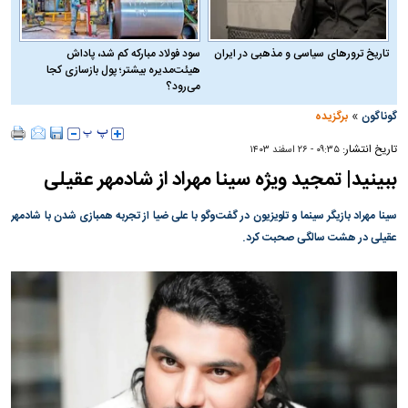
تاریخ ترورهای سیاسی و مذهبی در ایران
سود فولاد مبارکه کم شد، پاداش
هیئت‌مدیره بیشتر؛ پول بازسازی کجا
می‌رود؟
»
گوناگون
برگزیده
تاریخ انتشار:
۰۹:۳۵ - ۲۶ اسفند ۱۴۰۳
ببینید| تمجید ویژه سینا مهراد از شادمهر عقیلی
سینا مهراد بازیگر سینما و تلویزیون در گفت‌و‌گو با علی ضیا از تجربه همبازی شدن با شادمهر
عقیلی در هشت سالگی صحبت کرد.