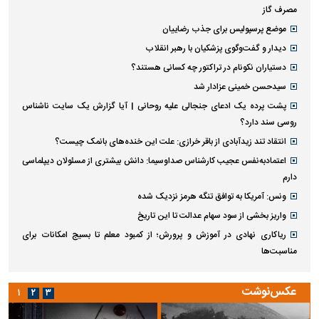
مصرف گاز
موضع پرسپولیس برای جذب رضاییان
دیدار و گفت‌وگوی پزشکیان با رهبر انقلاب
دستیاران نکونام در تراکتور چه کسانی هستند؟
سیدحسن خمینی عزادار شد
پشت پرده یک ادعای جنجالی علیه روحانی | آیا گزارش یک سایت ناشناس
روسی سند دارد؟
انتقاد تند زیدآبادی از باقر خرازی: علت این خنده‌های بانمک چیست؟
اعتمادبه‌نفس عجیب کارشناس صداوسیما: دانش بیشتری از مسئولان دیپلماسی
دارم
ونس: آمریکا به توافق تنگه هرمز نزدیک شده
واریز بخشی از سود سهام عدالت تا این تاریخ
ریاکاری نهادی در آموزش و پرورش؛ از کمبود معلم تا بسیج امکانات برای
مناسبت‌ها
عکس‌نوشت
۱
۲
۳