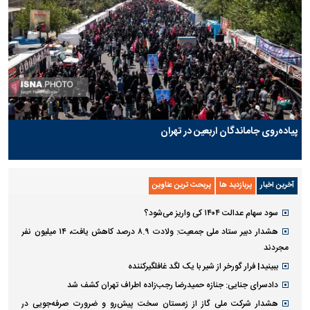
پیاده‌روی جاماندگان اربعین در تهران
آخرین اخبار
پربازدید ها
پربحث ترین عناوین
سود سهام عدالت ۱۴۰۴ کی واریز می‌شود؟
هشدار دبیر ستاد ملی جمعیت: ولادت ۸.۹ درصد کاهش یافت، ۱۴ میلیون نفر
مجردند
ببینید| فرار گورخر از شیر با یک لگد غافلگیرکننده
دادسرای جنایی: جنازه حمیدرضا رجب‌زاده اطراف تهران کشف شد
هشدار شرکت ملی گاز از زمستان سخت پیش‌رو و ضرورت صرفه‌جویی در