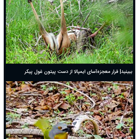
ببینید| فرار معجزه‌آسای ایمپالا از دست پیتون غول پیکر