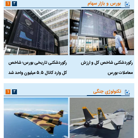
بورس و بازار سهام
۱
۲
رکوردشکنی شاخص کل و ارزش
رکوردشکنی تاریخی بورس؛ شاخص
ه
معاملات بورس
کل وارد کانال ۵.۵ میلیون واحد شد
ک
تکنولوژی جنگی
۱
۲