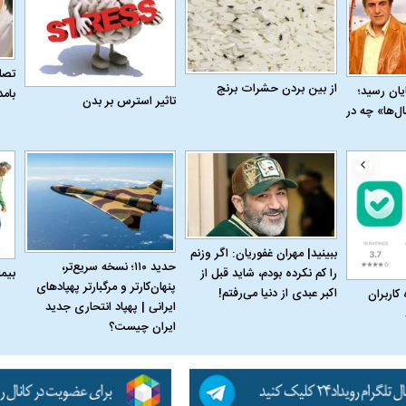
تصاو
از بین بردن حشرات برنج
به پایان رسید؛
بام
تاثیر استرس بر بدن
ل‌ها» چه در
ببینید| مهران غفوریان: اگر وزنم
حدید ۱۱۰؛ نسخه سریع‌تر،
بیم
را کم نکرده بودم، شاید قبل از
پنهان‌کارتر و مرگبارتر پهپادهای
اکبر عبدی از دنیا می‌رفتم!
 کاربران
ایرانی | پهپاد انتحاری جدید
اسی یک سلسله |
ریشه‌های عزاداری ماه محرم در فرهنگ
عزاداری ماه محرم 
ایران چیست؟
ی شاه در ایران
و تاریخ ایران
انجام می‌شد؟