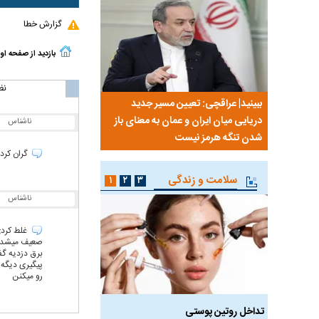
گزارش خطا
بازدید از صفحه او
نظ
نی من،
ببینید| عراقچی: تعیین مسیر جدید
ببینید| پزشکیان: مهمتری
ردم است
دریایی میان ایران و عمان به معنای باز
معیشت و وضعیت اقتص
ناشناس
شدن تنگه هرمز نیست
گران کردن
سلامت و زندگی
۱
۲
۳
ناشناس
صعیف میشد ک
برق دزدیه گف
پیگیری دیگه 
رو میکنن
 طالع‌بینی
تداخل روتین پوستی
ویتامین‌های درخشان‌کنن