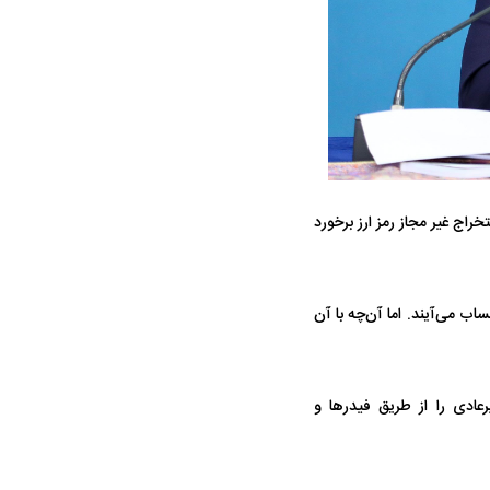
تخراج غیر مجاز رمز ارز برخورد
جنگنده شکاری رهگیر آمریکا | F-14
حدید ۱۱۰؛ نسخه سریع‌تر، پنهان‌کارتر و
مرگبارتر پهپادهای ایرانی | پهپاد انتحاری
جدید ایران چیست؟
اب می‌آیند. اما آن‌چه با آن
رعادی را از طریق فیدرها و