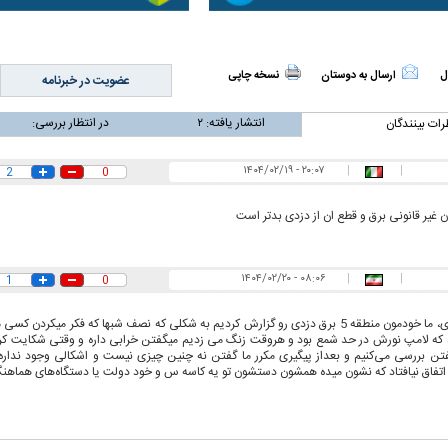
ل
ارسال به دوستان
نسخه چاپی
عضویت در خبرنامه
انتشار یافته:
۲
در انتظار بررسی:
رات بینندگان
ن نگرانی من،
ببینید| عراقچی: تعیین مسیر جدید
ببینید| پزشکیان: م
ادی مردم است
دریایی میان ایران و عمان به معنای باز
معیشت و وضعیت 
۲۰:۰۷ - ۱۴۰۴/۰۲/۱۹
|
|
2
0
شدن تنگه هرمز نیست
 غیر قانونی برق و قطع ان از دزدی بدتر است
۰۸:۰۶ - ۱۴۰۴/۰۲/۲۰
|
|
1
0
غلط کردی، ما خودمون منطقه 5 برق دزدی رو گزارش کردیم به شکلی که نصف شبها که فکر میکرد
ه لامپ نورش در حد شمع بود و هروقت زنگ می زدیم میگفتن خرابی داره و وقتی شکایت کردی
تن بررسی می‌کنیم و بعداز پیگیری مکرر ما گفتن نه چنین چیزی نیست و اشکالی وجود نداره ام
اتفاق نیافتاد که نشون میده همشون دستشون تو یه کاسه س و خود دولت یا دستگاه‌های هماهنگ 
ده و شفاف‌کننده
دلیل علاقه برخی افراد به فال و طالع‌بینی
تداخل روتین پوست