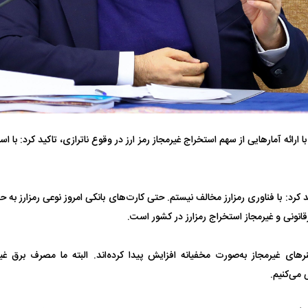
ا ارائه آمارهایی از سهم استخراج غیرمجاز رمز ارز در وقوع ناترازی، تاکید کرد: با اس
تر، پنهان‌کارتر و
هواپیمای مرموز E-11A BACN چیست؟
| پهپاد انتحاری
Tomcat چیست؟
 کرد: با فناوری رمزارز مخالف نیستم. حتی کارت‌های بانکی امروز نوعی رمزارز به حس
نونی و غیرمجاز استخراج رمزارز در کشور است.
نرهای غیرمجاز به‌صورت مخفیانه افزایش پیدا کرده‌اند. البته ما مصرف برق غی
می‌کنیم.