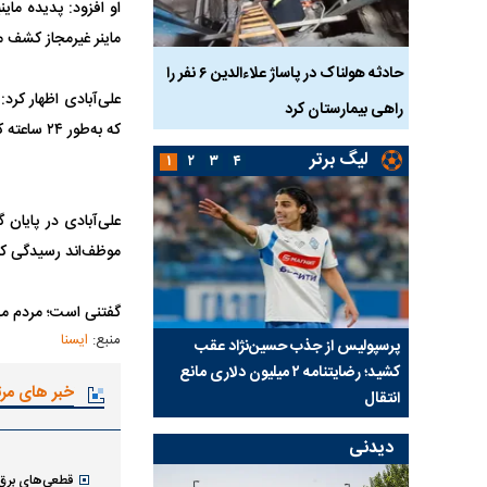
او افزود: پدیده مای
ماینر غیرمجاز کشف م
بازداشت
حادثه هولناک در پاساژ علاءالدین ۶ نفر را
ردپای سیاست در یک جنا
پلک
راهی بیمارستان کرد
ماجرای قتل مداح معر
که به‌طور ۲۴ ساعته کار می‌کند؛ یعنی حدود ۲ کیلووات. ما فقط در این بخش حدود ۱۰۰۰ مگاوات برق کشف کرده‌ایم.
لیگ برتر
۱
۲
۳
۴
وزیر نیرو گفت: از ر
هستیم با تمدن که با
علی‌آبادی در پایان 
موظف‌اند رسیدگی کنن
تا اینجا موفق بوده 
گفتنی است؛ مردم می‌توانن
منبع:
ایسنا
ی شد؛
پرسپولیس از جذب حسین‌نژاد عقب
بازی‌های لیگ برتر فوتبا
کشید؛ رضایتنامه ۲ میلیون دلاری مانع
برگزار می‌شود
خبر های مر
انتقال
دیدنی
قطعی‌های برق 