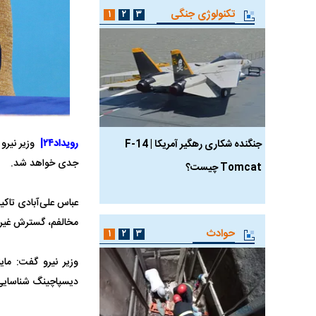
تکنولوژی جنگی
۱
۲
۳
رویداد۲۴|
وزیر نیرو ب
جنگنده شکاری رهگیر آمریکا | F-14
حدید ۱۱۰؛ نسخه سریع‌
جدی خواهد شد.
Tomcat چیست؟
مرگبارتر پهپادهای ایرانی 
جدید ایران چیست؟
عباس علی‌آبادی تاکید
مخالفم، گسترش غیرقا
حوادث
۱
۲
۳
وزیر نیرو گفت: مای
دیسپاچینگ شناسایی 