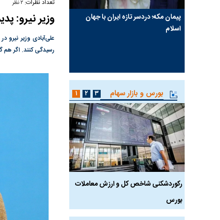
تعداد نظرات:
۲ نظر
وزیر نیرو: پد
فقدان
پیمان مکه؛ دردسر تازه ایران با جهان
کنوانسیون خزر؛ ترکمانچا
فروشنده
اسلام
یک سوءتفاهم تاریخی؟
علی‌آبادی وزیر نیرو در
که پول به
رسیدگی کنند. اگر هم گز
 فروشنده
بورس و بازار سهام
۱
۲
۳
خص کل و
رکوردشکنی شاخص کل و ارزش معاملات
رکوردشکنی تاریخی بو
بورس
وارد کانال ۵.۵ میلیون واحد شد