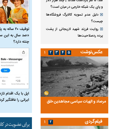
شد؛ ۵ نفر بازداشت شدند | چند هزار دلار
و پای یک شبکه خارجی در میان است؟
دلیل عدم تسویه کالابرگ فروشگاه‌ها
چیست؟
توقیف ۲۰ ساله 
روایت فرزند شهید لاریجانی از پشت
«صد سال به این سا
پرده ردصلاحیت‌ها
چنته دارد؟
عکس‌نوشت
۱
۲
۳
۴
۵
اپل با یک اقدام تازه
ایرانی را غافلگیر کرد
ضا تختی و
مرصاد و الهیات سیاسی مجاهدین خلق
آخرین پرده از حیات سی
روایتی از آخرین مصاحبه‌
فیلم‌گردی
۱
۲