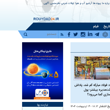
رباره ما
پیوندها
آرشیو
آب و هوا
اوقات شرعی
نظرسنجی
آگهی
اریخ
فیلم
 فولاد مبارکه کم شد، پاداش
ت‌مدیره بیشتر؛ پول
سازی کجا می‌رود؟
نیازمندیها
یخ انتشار:
۱۸:۱۲ - ۱۹ ارديبهشت ۱۴۰۴