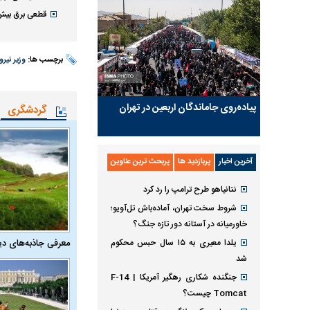
قطعی برق بیش از ۲ ساعت مم
برچسب ها:
وزیر نیرو
پیاده‌روی جاماندگان اربعین در تهران
گردشگری
آخرین اخبار
پربازدید ها
پربحث ترین عناوین
نتانیاهو طرح ترامپ را رد کرد
شروط سخت تهران، آماده‌باش تل‌آویو؛
خاورمیانه در آستانه دور تازه جنگ؟
معرفی جاذبه‌های دی
یلدا معیری به ۱۵ سال حبس محکوم
شد
جنگنده شکاری رهگیر آمریکا | F-14
Tomcat چیست؟