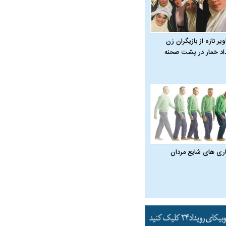
یر تازه از بازیگران زن
داد خمار در پشت صحنه
اری‌ های شایع مردان
در دوران قاجار چگونه
مردی که سر خم نکرد؟ | غلامرضا تختی و
مرصاد و ال
حکومت پهلوی