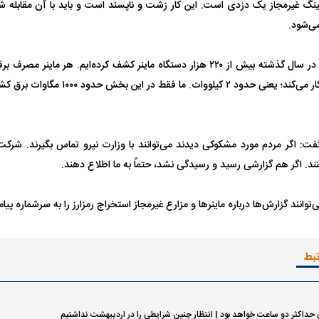
نینگ غیرمجاز یک دزدی است. این کار زشت و ناپسند است و باید با آن مقابله شو
ی‌شود.
یت مرموز؛
جراحان قلابی در شمال تهران بازداشت
علی‌آبادی اظهار کرد: در سال گذشته بیش از ۲۲۰ هزار دستگاه ماینر کشف کرده‌ایم. 
وف چیست؟
شدند؛ از تزریق فیلر تا جراحی پلک
راهی بیمارستان کر
سانه‌ها و مردم خواهش می‌کنم در بیان این مسئله دقت کنند. این رفتارها فرهنگ م
ید بدانیم استخراج غیرمجار رمز ارز، دزدی و به عبارتی دست کردن در جیب دیگران 
گفت: اگر مردم مورد مشکوکی دیدند می‌توانند با وزارت نیرو تماس بگیرند. شرکت‌
د. اگر هم گزارشی رسید و رسیدگی نشد، حتماً به ما اطلاع دهند.
است و با همکاری مردم، اطلاع‌رسانی و همراهی نهادها ادامه خواهد یافت.
د گزارش‌ها درباره ماینرها و مزارع غیرمجاز استخراج رمزارز را به سرشماره پیامکی ۳۰۰۰۵۱۲۱ ارسال 
ل با تماشاگر
رقم نجومی رضایتنامه مدافع موردنظر
دو خرید جدید پرس
پرسپولیس لو رفت
امضای قرارداد امر
تبط
حداکثر دو ساعت خواهد بود | انتظار چنین شرایطی را در اردیبهشت نداشتیم