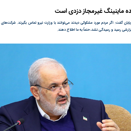
یده ماینینگ غیرمجاز دزدی است
ی جدید یا پایان
در وزارت نفت «رهاشدگی» و فقدان
پیمان مکه؛ دردسر ت
پاسخگویی احساس می‌شود | فروشنده
اسلام
 پایان گفت: اگر مردم مورد مشکوکی دیدند می‌توانند با وزارت نیرو تماس بگیرند. شرکت‌های ت
نفت وزیر است و تراستی‌هایی که پول به
ارشی رسید و رسیدگی نشد، حتماً به ما اطلاع دهند.
حساب آنها می‌رود، باید توسط فروشنده
رصد شوند
رس؛ شاخص کل
هجوم نقدینگی به بورس؛ شاخص کل و
رکوردشکنی شاخص 
هم‌وزن در قله تاریخی
بورس