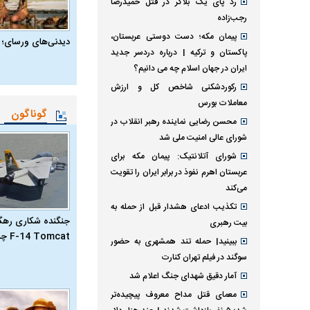
رد پای یک بلاگر در قتل حمیدرضا
رجب‌زاده
پیمان مکه؛ دست دوستی عربستان،
دیدنی‌های ورسای؛ 
پاکستان و ترکیه | درباره دردسر جدید
ایران در جهان اسلام چه می دانیم؟
رکوردشکنی شاخص کل و ارزش
معاملات بورس
گوناگون
محسن رضایی نماینده رهبر انقلاب در
شورای عالی امنیت ملی شد
شورای آتلانتیک: پیمان مکه برای
عربستان اهرم نفوذ در برابر ایران را تقویت
می‌کند
تکذیب ادعای هشدار قبل از حمله به
جنگنده شکاری رهگیر
بیت رهبری
F-14 Tomcat چیست؟
ببینید| حمله تند همشهری به حضور
سوگند در فیلم تهران کنارت
آمار دقیق شهدای جنگ اعلام شد
معمای قتل مداح معروف پیچیده‌تر