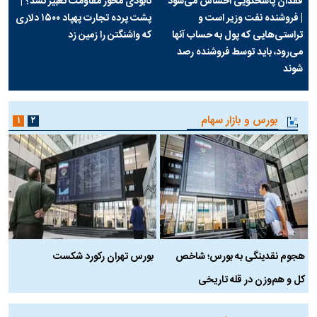
فقدان پاسخگویی احساس می‌شود
نابودی محور مقاومت تعبیر نشد؟ |
| فروشنده نفت وزیر است و
پشت پرده تجارت پهپاد‌ ۱۵۰۰ دلاری
تراستی‌هایی که پول به حساب آنها
که واشنگتن را زمین زد
می‌رود، باید توسط فروشنده رصد
شوند
بورس و بازار سهام
۱
۲
هجوم نقدینگی به بورس؛ شاخص
بورس تهران رکورد شکست
س
کل و هم‌وزن در قله تاریخی