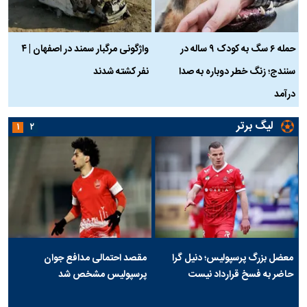
حمله ۶ سگ به کودک ۹ ساله در
واژگونی مرگبار سمند در اصفهان | ۴
ع
سنندج؛ زنگ خطر دوباره به صدا
نفر کشته شدند
ک
درآمد
لیگ برتر
۱
۲
معضل بزرگ پرسپولیس؛ دنیل گرا
مقصد احتمالی مدافع جوان
حاضر به فسخ قرارداد نیست
پرسپولیس مشخص شد