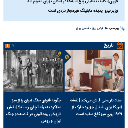
فوری| تکلیف تعطیلی پنج‌شنبه‌ها در استان تهران معلوم شد
وزیر نیرو: پدیده ماینینگ غیرمجاز دزدی است
برچسب ها:
قبض برق
،
قطعی برق
تاریخ
۱
۲
اسناد تاریخی فاش می‌کند | نقشه
چگونه فتوای جنگ ایران را از میز
آمریکا برای اشغال جزیره خارک از
مذاکره به ترکمانچای رساند؟ | نقش
۱۹۷۹ روی میز کاخ سفید است
تاریخی روحانیون در فاصله دو جنگ
ایران و روس