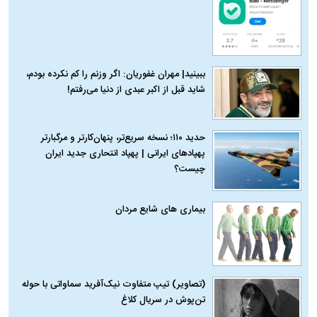
ببینید| مهران غفوریان: اگر وزنم را کم نکرده بودم،
شاید قبل از اکبر عبدی از دنیا می‌رفتم!
حدید ۱۱۰؛ نسخه سریع‌تر، پنهان‌کارتر و مرگبارتر
پهپادهای ایرانی | پهپاد انتحاری جدید ایران
چیست؟
بیماری‌ های شایع مردان
(تصاویر) تیپ متفاوت نیک‌آفرید سماواتی با حوله
تن‌پوش در سریال کلاغ