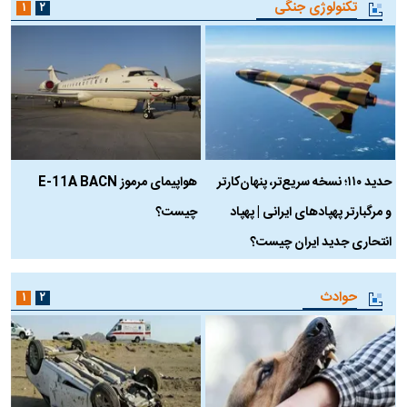
تکنولوژی جنگی
۱
۲
حدید ۱۱۰؛ نسخه سریع‌تر، پنهان‌کارتر
هواپیمای مرموز E-11A BACN
ف
و مرگبارتر پهپادهای ایرانی | پهپاد
چیست؟
م
انتحاری جدید ایران چیست؟
حوادث
۱
۲