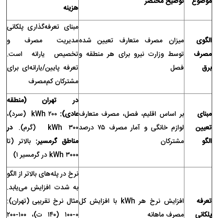
موضوع
توضیح مختصر
هزینه
مبنای تعرفه‌گذاری پلکانی
الگوی
میزان مصرف متعارف تعیین شده
مدیریت مصرف و
مصرف
توسط وزارت نیرو برای هر منطقه و
تخصیص یارانه است.
برق
فصل
تعرفه پایین/یارانه‌ای برای
مشترکان کم‌مصرف
در تهران (منطقه
مبنای
بر اساس اقلیم، فصل، مصرف متعارف
عادی):
۲۰۰ kWh (سرد)،
تعیین
لوازم خانگی و آمار مصرف ۷۵ درصد
۳۰۰ kWh (گرم).
در
الگو
مشترکان
مناطق گرمسیر:
بالاتر (تا
۳۰۰۰ kWh در گرمسیر ۱)
نرخ در پله‌های بالاتر از الگو
به شدت افزایش می‌یابد.
تعرفه
افزایش نرخ هر kWh با افزایش کل
مثال نرخ تقریبی (تهران):
پلکانی
مصرف ماهانه
۰-۱۰۰ (۱۴۰ ت)، ۱۰۰-۲۰۰