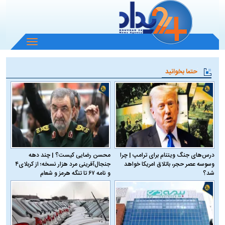
باز
و
بسته
حتما بخوانید
کردن
منو
درس‌های جنگ ویتنام برای ترامپ | چرا
محسن رضایی کیست؟ | چند دهه
وسوسه عصر حجر، باتلاق امریکا خواهد
جنجال‌آفرینی مرد هزار نسخه؛ از کربلای۴
شد؟
و نامه ۶۷ تا تنگه هرمز و شعام