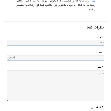
از ماست که بر ماست . از دلخوش نبودن به اب و برق مجانی
رسیدیم به کجا . تا کی بایدتاوان بی لیاقتی عده ای ازصاحب منصبان
را داد .
نظرات شما
نام
ایمیل
* نظر
* کد امنیتی