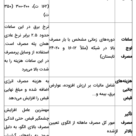
(۱۶۲ ت)، ۲۰۰-۳۰۰ (۳۵۰
ت)
نرخ برق در این ساعات
حدود ۲.۵ برابر نرخ عادی
ساعات
دوره‌های زمانی مشخص با بار مصرف
همان پله مصرف است.
اوج
بالا در شبکه (مثلاً ۱۲-۱۶ و ۲۰-۲۴
استفاده از وسایل پرمصرف
مصرف
تابستان)
در این ساعات هزینه را به
شدت بالا می‌برد
هزینه‌های
به هزینه مصرف انرژی
شامل مالیات بر ارزش افزوده، عوارض
جانبی
اضافه شده و مبلغ نهایی
برق، بیمه و...
قبض
قبض را افزایش می‌دهد
مهمترین عامل افزایش
تأثیر
چشمگیر قبض. حتی اندکی
مصرف
عبور کل مصرف ماهانه از الگوی تعیین
مصرف بالای الگو، به دلیل
بالاتر از
شده
ورود به پله‌های گران‌تر،