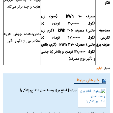
الگو
هزینه را چند برابر می‌کند
مصرف
۷۰
kWh
(سرد، زیر
الگو):
~۲۰,۰۰۰ تومان (با
محاسبه
جانبی)
مصرف
۲۰۵
kWh
(گرم، زیر
نشان‌دهنده جهش هزینه
تقریبی
الگو):
~۴۷,۰۰۰ تومان (با
هنگام عبور از الگو و تأثیر
هزینه برق
جانبی)
مصرف
۳۷۰
kWh
(گرم، بالای
الگو):
~۱۲۰,۰۰۰ تومان و بالاتر (با جانبی
و تأثیر اوج مصرف)
منبع:
فرارو
خبر های مرتبط
ببینید| قطع برق وسط عمل دندان‌پزشکی!