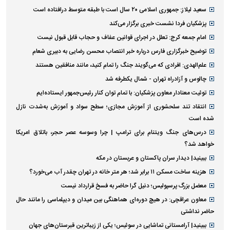
سعید لیلاز: جمهوری اسلامی ۲۰ سال است با طبقه متوسط درافتاده است
پزشکیان فردا نشست خبری برگزار می‌کند
امام جمعه کرج: تعلل در اجرای قوانین عفاف و حجاب قابل قبول نیست
توضیح خبرگزاری فارس درباره خبر انتصاب محسن رضایی به دبیری شعام
علم‌الهدی: افرادی که می‌گویند جنگ را تمام کنید، مانند منافقین هستند
چالوس و آزادراه تهران - شمال یکطرفه شد
توئیت معنادار معاون پزشکیان: با تمام توان کنار رئیس‌جمهور ایستاده‌ایم
انتقاد تند سلحشوری از آموزش مجازی؛ سطح سواد و آموزش به‌شدت نازل
شده است
درس‌های جنگ ویتنام برای ترامپ | چرا وسوسه عصر حجر، باتلاق امریکا
خواهد شد؟
ببینید| دیدار سران پاکستان و عربستان در مکه
هزینه ساخت مسکن ۱۱ برابر شد؛ هر متر خانه در تهران چقدر آب می‌خورد؟
معضل بزرگ پرسپولیس؛ دنیل گرا حاضر به فسخ قرارداد نیست
معاون عراقچی: در هیچ دوره‌ای هماهنگی بین میدان و دیپلماسی را مانند حال
حاضر نداشتی
ببینید| آرامستانی تماشایی در سوئیس؛ یکی از زیباترین قبرستان‌های جهان