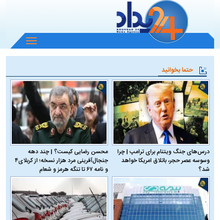
باز
و
بسته
حتما بخوانید
کردن
منو
درس‌های جنگ ویتنام برای ترامپ | چرا
محسن رضایی کیست؟ | چند دهه
وسوسه عصر حجر، باتلاق امریکا خواهد
جنجال‌آفرینی مرد هزار نسخه؛ از کربلای۴
شد؟
و نامه ۶۷ تا تنگه هرمز و شعام