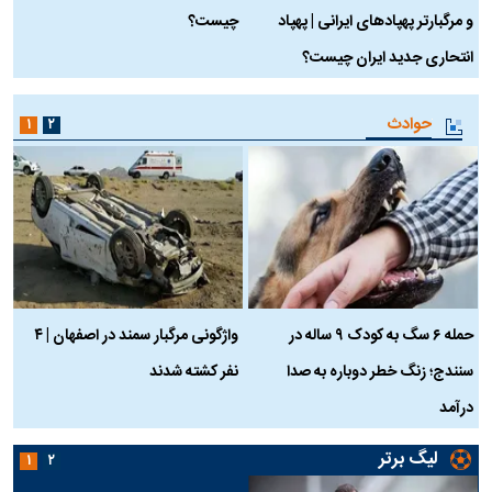
و مرگبارتر پهپادهای ایرانی | پهپاد
چیست؟
م
انتحاری جدید ایران چیست؟
حوادث
۱
۲
حمله ۶ سگ به کودک ۹ ساله در
واژگونی مرگبار سمند در اصفهان | ۴
ع
سنندج؛ زنگ خطر دوباره به صدا
نفر کشته شدند
ک
درآمد
لیگ برتر
۱
۲