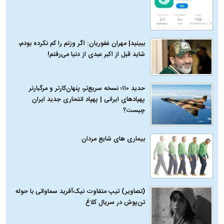
ببینید| مهران غفوریان: اگر وزنم را کم نکرده بودم،
شاید قبل از اکبر عبدی از دنیا می‌رفتم!
حدید ۱۱۰؛ نسخه سریع‌تر، پنهان‌کارتر و مرگبارتر
پهپادهای ایرانی | پهپاد انتحاری جدید ایران
چیست؟
بیماری‌ های شایع مردان
(تصاویر) تیپ متفاوت نیک‌آفرید سماواتی با حوله
تن‌پوش در سریال کلاغ