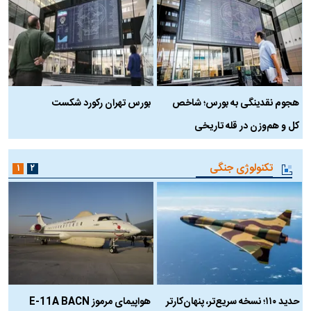
هجوم نقدینگی به بورس؛ شاخص
بورس تهران رکورد شکست
س
کل و هم‌وزن در قله تاریخی
تکنولوژی جنگی
۱
۲
حدید ۱۱۰؛ نسخه سریع‌تر، پنهان‌کارتر
هواپیمای مرموز E-11A BACN
ف