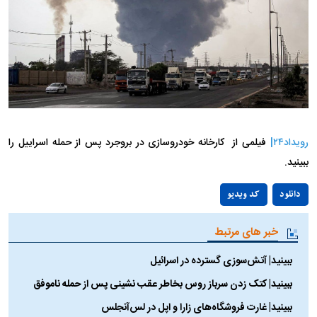
رویداد۲۴|
فیلمی از کارخانه خودروسازى در بروجرد پس از حمله اسراییل را
ببینید.
Play
دانلود
کد ویدیو
Video
خبر های مرتبط
ببینید| آتش‌سوزی گسترده در اسرائیل
ببینید| کتک زدن سرباز روس بخاطر عقب نشینی پس از حمله ناموفق
ببینید| غارت فروشگاه‌های زارا و اپل در لس‌آنجلس