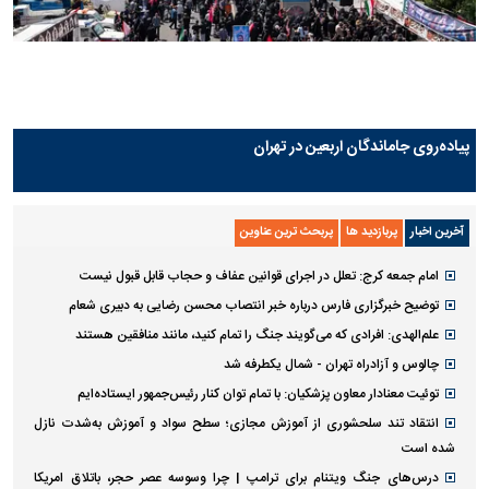
پیاده‌روی جاماندگان اربعین در تهران
آخرین اخبار
پربازدید ها
پربحث ترین عناوین
امام جمعه کرج: تعلل در اجرای قوانین عفاف و حجاب قابل قبول نیست
توضیح خبرگزاری فارس درباره خبر انتصاب محسن رضایی به دبیری شعام
علم‌الهدی: افرادی که می‌گویند جنگ را تمام کنید، مانند منافقین هستند
چالوس و آزادراه تهران - شمال یکطرفه شد
توئیت معنادار معاون پزشکیان: با تمام توان کنار رئیس‌جمهور ایستاده‌ایم
انتقاد تند سلحشوری از آموزش مجازی؛ سطح سواد و آموزش به‌شدت نازل
شده است
درس‌های جنگ ویتنام برای ترامپ | چرا وسوسه عصر حجر، باتلاق امریکا