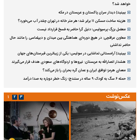
خواهد شد؟
ببینید| دیدار سران پاکستان و عربستان در مکه
هزینه ساخت مسکن ۱۱ برابر شد؛ هر متر خانه در تهران چقدر آب می‌خورد؟
معضل بزرگ پرسپولیس؛ دنیل گرا حاضر به فسخ قرارداد نیست
معاون عراقچی: در هیچ دوره‌ای هماهنگی بین میدان و دیپلماسی را مانند حال
حاضر نداشتی
ببینید| آرامستانی تماشایی در سوئیس؛ یکی از زیباترین قبرستان‌های جهان
هشدار انصارالله به عربستان: نیروها و اردوگاه‌های سعودی هدف قرار می‌گیرند
معمای هرمز؛ توافق ایران و عمان گره بحران را باز می‌کند؟
حمله ۶ سگ به کودک ۹ ساله در سنندج؛ زنگ خطر دوباره به صدا درآمد
عکس‌نوشت
۱
۲
۳