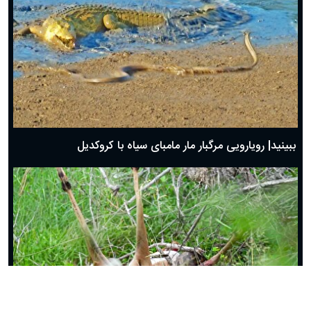
ببینید| فرار دیدنی شترمرغ از چنگ یوزپلنگ
ببینید| رویارویی مرگبار مار مامبای سیاه با کروکدیل