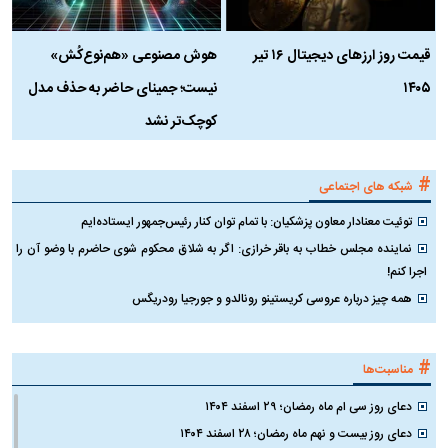
قیمت روز ارز‌های دیجیتال ۱۶ تیر
هوش مصنوعی «هم‌نوع‌کُش»
چ
۱۴۰۵
نیست؛ جمینای حاضر به حذف مدل
ک
کوچک‌تر نشد
#
شبکه های اجتماعی
توئیت معنادار معاون پزشکیان: با تمام توان کنار رئیس‌جمهور ایستاده‌ایم
نماینده مجلس خطاب به باقر خرازی: اگر به شلاق محکوم شوی حاضرم با وضو آن را
اجرا کنم!
همه چیز درباره عروسی کریستینو رونالدو و جورجیا رودریگس
#
مناسبت‌ها
دعای روز سی ام ماه رمضان؛ ۲۹ اسفند ۱۴۰۴
دعای روز بیست و نهم ماه رمضان؛ ۲۸ اسفند ۱۴۰۴