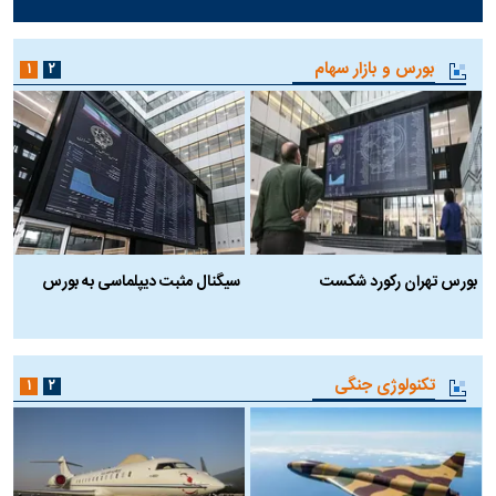
بورس و بازار سهام
۱
۲
بورس تهران رکورد شکست
سیگنال مثبت دیپلماسی به بورس
ب
تکنولوژی جنگی
۱
۲