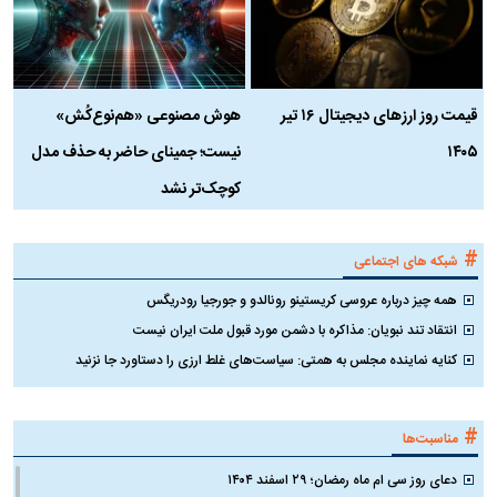
قیمت روز ارز‌های دیجیتال ۱۶ تیر
هوش مصنوعی «هم‌نوع‌کُش»
چ
۱۴۰۵
نیست؛ جمینای حاضر به حذف مدل
ک
کوچک‌تر نشد
#
شبکه های اجتماعی
همه چیز درباره عروسی کریستینو رونالدو و جورجیا رودریگس
انتقاد تند نبویان: مذاکره با دشمن مورد قبول ملت ایران نیست
کنایه نماینده مجلس به همتی: سیاست‌های غلط ارزی را دستاورد جا نزنید
#
مناسبت‌ها
دعای روز سی ام ماه رمضان؛ ۲۹ اسفند ۱۴۰۴