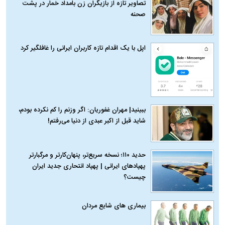
تصاویر تازه از بازیگران زن بامداد خمار در پشت
صحنه
اپل با یک اقدام تازه کاربران ایرانی را غافلگیر کرد
ببینید| مهران غفوریان: اگر وزنم را کم نکرده بودم،
شاید قبل از اکبر عبدی از دنیا می‌رفتم!
حدید ۱۱۰؛ نسخه سریع‌تر، پنهان‌کارتر و مرگبارتر
پهپادهای ایرانی | پهپاد انتحاری جدید ایران
چیست؟
بیماری‌ های شایع مردان