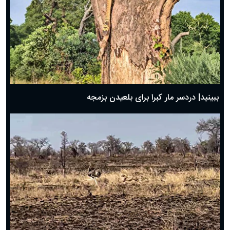
ببینید| دردسر مار کبرا برای بلعیدن بزمجه