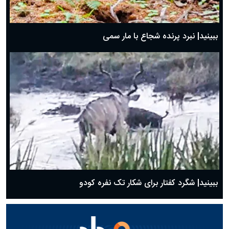
ببینید| نبرد پرنده شجاع با مار سمی
ببینید| شگرد کفتار برای شکار تک نفره کودو