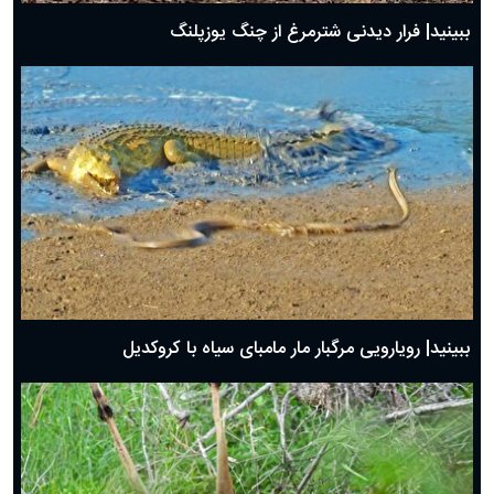
ببینید| فرار دیدنی شترمرغ از چنگ یوزپلنگ
ببینید| رویارویی مرگبار مار مامبای سیاه با کروکدیل