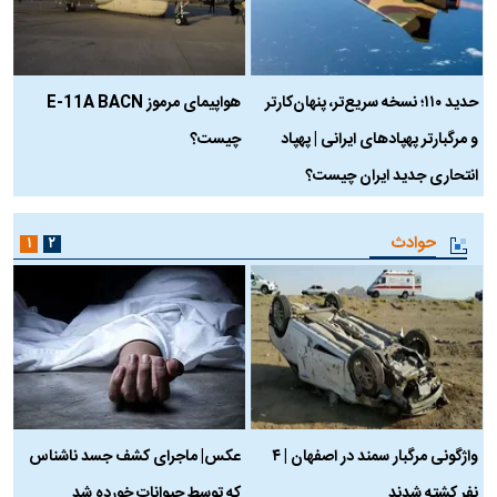
حدید ۱۱۰؛ نسخه سریع‌تر، پنهان‌کارتر
هواپیمای مرموز E-11A BACN
ف
و مرگبارتر پهپادهای ایرانی | پهپاد
چیست؟
م
انتحاری جدید ایران چیست؟
حوادث
۱
۲
واژگونی مرگبار سمند در اصفهان | ۴
عکس| ماجرای کشف جسد ناشناس
نفر کشته شدند
که توسط حیوانات خورده شد
گ