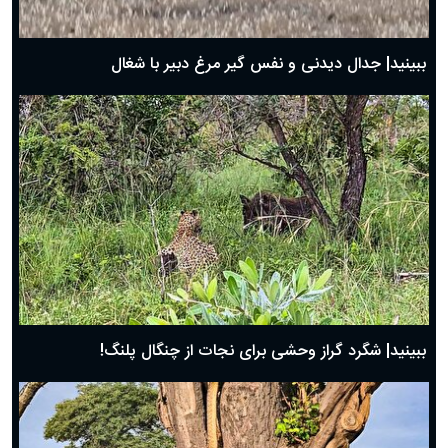
بهترین پیامک تبریک روز پدر ۱۴۰۴؛ جملات زیبا و صمیمانه
روز پدر ۱۴۰۴ چه روزی است؟
ببینید| جدال دیدنی و نفس گیر مرغ دبیر با شغال
ببینید| شگرد گراز وحشی برای نجات از چنگال پلنگ!