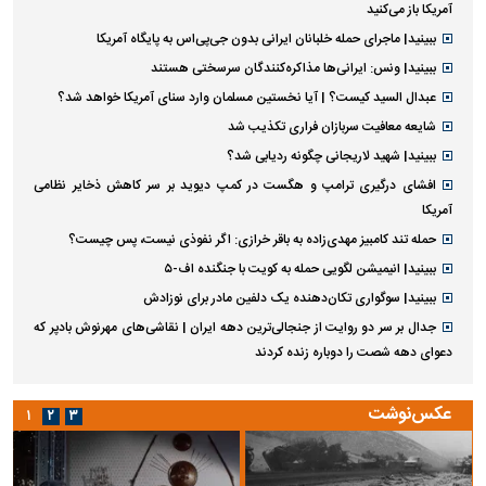
آمریکا باز می‌کنید
ببینید| ماجرای حمله خلبانان ایرانی بدون جی‌پی‌اس به پایگاه آمریکا
ببینید| ونس: ایرانی‌ها مذاکره‌کنندگان سرسختی هستند
عبدال السید کیست؟ | آیا نخستین مسلمان وارد سنای آمریکا خواهد شد؟
شایعه معافیت سربازان فراری تکذیب شد
ببینید| شهید لاریجانی چگونه ردیابی شد؟
افشای درگیری ترامپ و هگست در کمپ دیوید بر سر کاهش ذخایر نظامی
آمریکا
حمله تند کامبیز مهدی‌زاده به باقر خرازی: اگر نفوذی نیست، پس چیست؟
ببینید| انیمیشن لگویی حمله به کویت با جنگنده اف-۵
ببینید| سوگواری تکان‌دهنده یک دلفین مادر برای نوزادش
جدال بر سر دو روایت از جنجالی‌ترین دهه ایران | نقاشی‌های مهرنوش بادپر که
دعوای دهه شصت را دوباره زنده کردند
عکس‌نوشت
۱
۲
۳