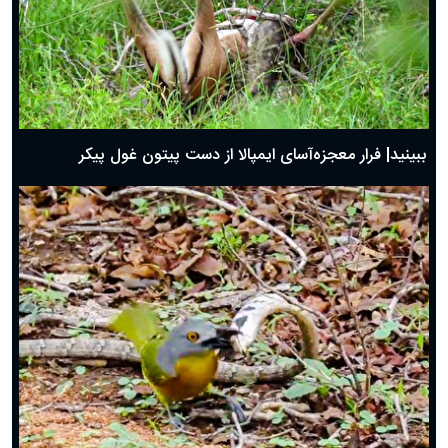
ببینید| فرار معجزه‌آسای ایمپالا از دست پیتون غول پیکر