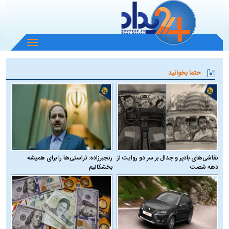
باز
و
بسته
حتما بخوانید
کردن
منو
نقاشی‌های بادپر و جدال بر سر دو روایت از
رنجبرزاده: تراستی‌ها را برای همیشه
دهه شصت
بخشکانیم