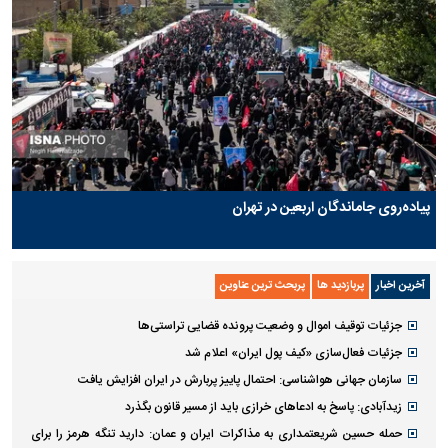
پیاده‌روی جاماندگان اربعین در تهران
آخرین اخبار
پربازدید ها
پربحث ترین عناوین
جزئیات توقیف اموال و وضعیت پرونده قضایی تراستی‌ها
جزئیات فعال‌سازی «کیف پول ایران» اعلام شد
سازمان جهانی هواشناسی: احتمال پاییز پربارش در ایران افزایش یافت
زیدآبادی: پاسخ به ادعا‌های خرازی باید از مسیر قانون بگذرد
حمله حسین شریعتمداری به مذاکرات ایران و عمان: دارید تنگه هرمز را برای