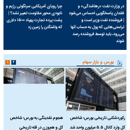
در وزارت نفت «رهاشدگی» و
چرا رویای آمریکایی سرنگونی رژیم و
فقدان پاسخگویی احساس می‌شود
نابودی محور مقاومت تعبیر نشد؟ |
| فروشنده نفت وزیر است و
پشت پرده تجارت پهپاد‌ ۱۵۰۰ دلاری
تراستی‌هایی که پول به حساب آنها
که واشنگتن را زمین زد
می‌رود، باید توسط فروشنده رصد
شوند
بورس و بازار سهام
۱
۲
رکوردشکنی تاریخی بورس؛ شاخص
هجوم نقدینگی به بورس؛ شاخص
ب
کل وارد کانال ۵.۵ میلیون واحد شد
کل و هم‌وزن در قله تاریخی