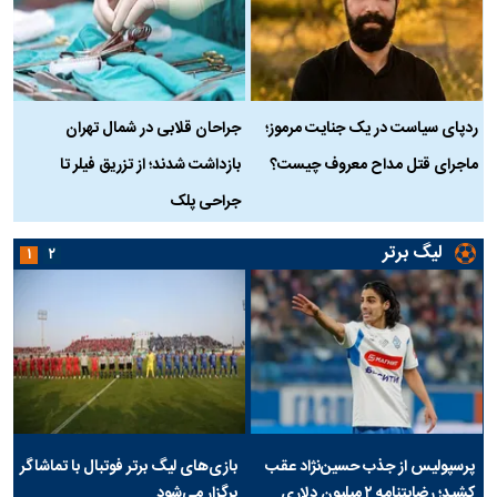
ردپای سیاست در یک جنایت مرموز؛
جراحان قلابی در شمال تهران
ماجرای قتل مداح معروف چیست؟
بازداشت شدند؛ از تزریق فیلر تا
س
جراحی پلک
د
لیگ برتر
۱
۲
پرسپولیس از جذب حسین‌نژاد عقب
بازی‌های لیگ برتر فوتبال با تماشاگر
کشید؛ رضایتنامه ۲ میلیون دلاری
برگزار می‌شود