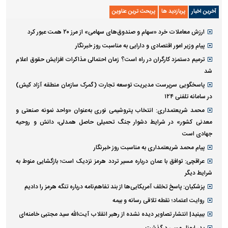
آخرین اخبار
پربازدید ها
پربحث ترین عناوین
ارزش معاملات خرد «سهام و صندوق‌های سهامی» از مرز ۲۰ همت عبور کرد
پیام وزیر امور اقتصادی و دارایی به مناسبت روز خبرنگار
ترمیم دستمزد کارگران در راه است؟ زمان احتمالی مذاکرات افزایش حقوق اعلام
شد
پاسخگویی سرپرست مدیریت توسعه تجارت (گمرک سازمان منطقه آزاد کیش)
در سامانه تلفنی ۱۲۴
محمد شریعتمداری: انتخاب پتروشیمی نوری به‌عنوان «واحد نمونه صنعتی و
معدنی کشور» در شرایط دشوار جنگ تحمیلی حاصل همدلی، دانش و روحیه
جهادی است
پیام محمد شریعتمداری به مناسبت روز خبرنگار
عراقچی: توافق با عمان درباره مسیر تردد هرمز نزدیک است؛ بازگشایی منوط به
شرایط دیگر
پزشکیان: پاسخ تخلف آمریکایی‌ها از بند تفاهم‌نامه درباره تنگه هرمز را دادیم
روایت اعتماد؛ نقطه تلاقی رسانه و بیمه
ببینید| انتشار تصاویر دیده نشده از رهبر انقلاب آیت‌الله سید مجتبی خامنه‌ای
پدر لیونل مسی درگذشت