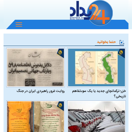
باز
و
بسته
حتما بخوانید
کردن
منو
خزر؛ ترکمانچای جدید یا یک سوءتفاهم
روایت غرور راهبردی ایران در جنگ
تاریخی؟