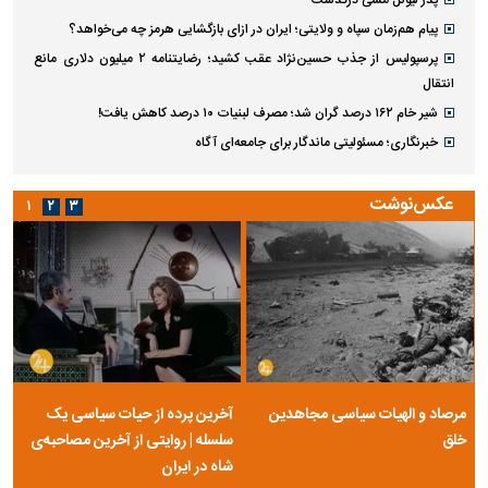
پیام هم‌زمان سپاه و ولایتی؛ ایران در ازای بازگشایی هرمز چه می‌خواهد؟
پرسپولیس از جذب حسین‌نژاد عقب کشید؛ رضایتنامه ۲ میلیون دلاری مانع
انتقال
شیر خام ۱۶۲ درصد گران شد؛ مصرف لبنیات ۱۰ درصد کاهش یافت!
خبرنگاری؛ مسئولیتی ماندگار برای جامعه‌ای آگاه
عکس‌نوشت
۱
۲
۳
مرصاد و الهیات سیاسی مجاهدین
آخرین پرده از حیات سیاسی یک
خلق
سلسله | روایتی از آخرین مصاحبه‌ی
شاه در ایران