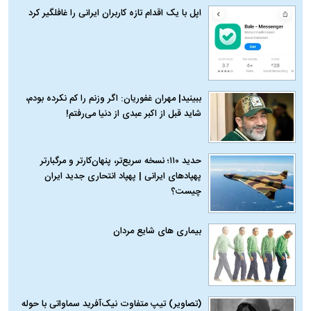
اپل با یک اقدام تازه کاربران ایرانی را غافلگیر کرد
ببینید| مهران غفوریان: اگر وزنم را کم نکرده بودم،
شاید قبل از اکبر عبدی از دنیا می‌رفتم!
حدید ۱۱۰؛ نسخه سریع‌تر، پنهان‌کارتر و مرگبارتر
پهپادهای ایرانی | پهپاد انتحاری جدید ایران
چیست؟
بیماری‌ های شایع مردان
(تصاویر) تیپ متفاوت نیک‌آفرید سماواتی با حوله