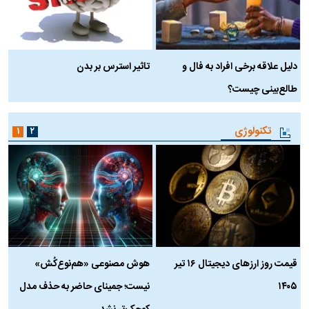
دلیل علاقه برخی افراد به فال و
تاثیر استرس بر بدن
ع
طالع‌بینی چیست؟
آ
تکنولوژی
۱
۲
قیمت روز ارز‌های دیجیتال ۱۶ تیر
هوش مصنوعی «هم‌نوع‌کُش»
چ
۱۴۰۵
نیست؛ جمینای حاضر به حذف مدل
ک