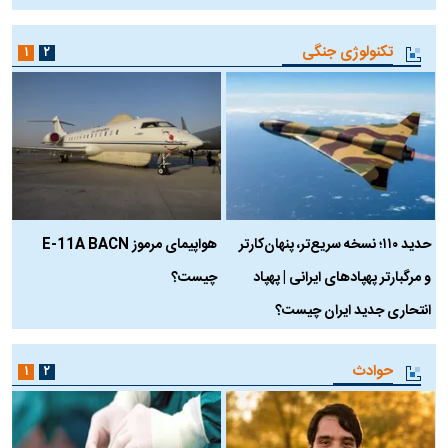
تکنولوژی جنگی
۱
۲
حدید ۱۱۰؛ نسخه سریع‌تر، پنهان‌کارتر
هواپیمای مرموز E-11A BACN
ف
و مرگبارتر پهپادهای ایرانی | پهپاد
چیست؟
م
انتحاری جدید ایران چیست؟
حوادث
۱
۲