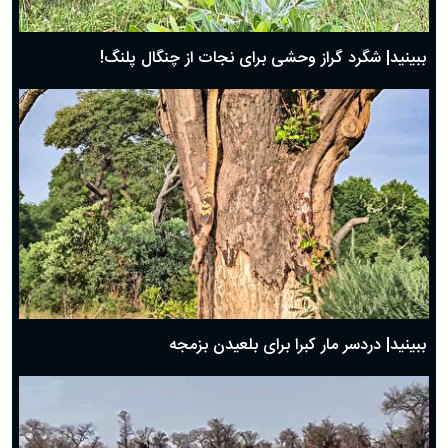
ببینید| شگرد گراز وحشی برای نجات از چنگال پلنگ!
ببینید| دردسر مار کبرا برای بلعیدن بزمجه