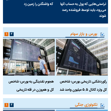
تراستی‌هایی که پول به حساب آنها
که واشنگتن را زمین زد
می‌رود، باید توسط فروشنده رصد
شوند
بورس و بازار سهام
۱
۲
رکوردشکنی تاریخی بورس؛ شاخص
هجوم نقدینگی به بورس؛ شاخص
ب
کل وارد کانال ۵.۵ میلیون واحد شد
کل و هم‌وزن در قله تاریخی
تکنولوژی جنگی
۱
۲