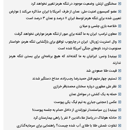
سخنگوی ارتش: وضعیت موجود در تنگه هرمز تغییر نخواهد کرد
عضو کمیسیون امنیت ملی: عمان از طرف آمریکا با ایران مذاکره می‌کند‌ | عوارض
تعیین شده برای تنگه هرمز توسط ایران ۷ درصد و عمان ۳ درصد است
خلاصه بازی چلسی و میلان
معاون ترامپ: ایران به ما گفته برای عبور از تنگه هرمز عوارض نخواهد گرفت
وال استریت ژورنال: ایران در چارچوب توافق برای بازگشایی تنگه هرمز، خواستار
ممنوعیت تردد ناو‌های جنگی آمریکا شده است
ببینید| ونس: ایرانیان به ما گفته‌اند که هیچ برنامه‌ای برای بستن تنگه هرمز
ندارند
قیمت طلا صعودی شد
تسنیم: چهار متهم قتل حمیدرضا رجب‌زاده، مداح دستگیر شدند
نظر علی مطهری درباره سخنان محمدباقر خرازی
حمله به یک کشتی در سواحل عمان
عکس | مجتبی جباری به تیم لیگ یکی پیوست
ببینید| زن سیاستمدار نیوزلندی از داخل حمام به جلسه پیوست!
حادثه هولناک در پاساژ علاءالدین ۶ نفر را راهی بیمارستان کرد
تفاوت شمش طلا با طلای آب شده چیست؟ راهنمایی برای سرمایه‌گذاری