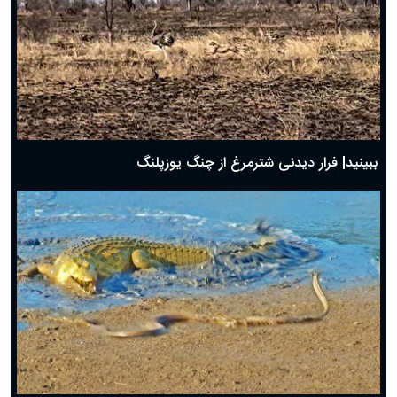
ببینید| فرار دیدنی شترمرغ از چنگ یوزپلنگ