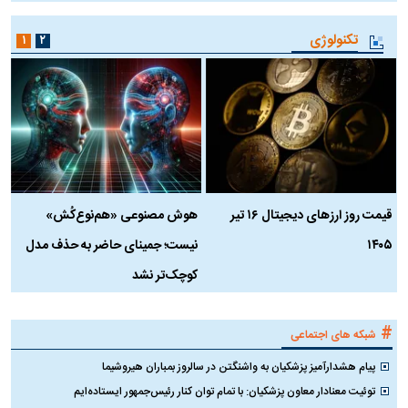
تکنولوژی
۱
۲
قیمت روز ارز‌های دیجیتال ۱۶ تیر
هوش مصنوعی «هم‌نوع‌کُش»
چ
۱۴۰۵
نیست؛ جمینای حاضر به حذف مدل
ک
کوچک‌تر نشد
#
شبکه های اجتماعی
پیام هشدارآمیز پزشکیان به واشنگتن در سالروز بمباران هیروشیما
توئیت معنادار معاون پزشکیان: با تمام توان کنار رئیس‌جمهور ایستاده‌ایم