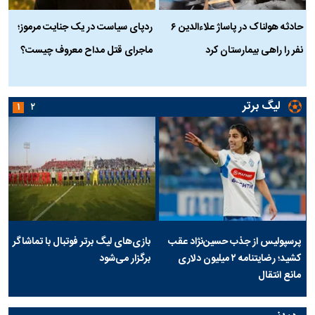
حادثه هولناک در پاساژ علاءالدین ۶
ردپای سیاست در یک جنایت مرموز؛
ج
نفر را راهی بیمارستان کرد
ماجرای قتل مداح معروف چیست؟
ب
ج
لیگ برتر
۱
۲
پرسپولیس از جذب حسین‌نژاد عقب
بازی‌های لیگ برتر فوتبال با تماشاگر
کشید؛ رضایتنامه ۲ میلیون دلاری
برگزار می‌شود
مانع انتقال