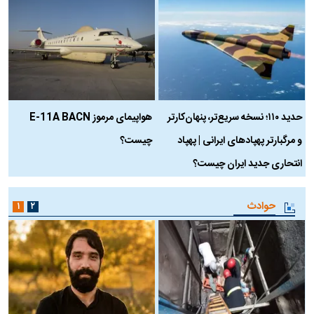
حدید ۱۱۰؛ نسخه سریع‌تر، پنهان‌کارتر
هواپیمای مرموز E-11A BACN
ف
و مرگبارتر پهپادهای ایرانی | پهپاد
چیست؟
م
انتحاری جدید ایران چیست؟
حوادث
۱
۲