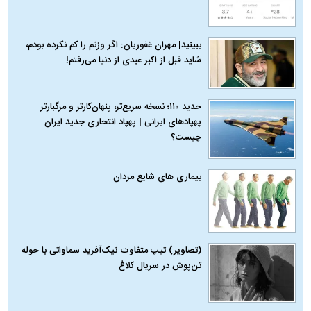
ببینید| مهران غفوریان: اگر وزنم را کم نکرده بودم،
شاید قبل از اکبر عبدی از دنیا می‌رفتم!
حدید ۱۱۰؛ نسخه سریع‌تر، پنهان‌کارتر و مرگبارتر
پهپادهای ایرانی | پهپاد انتحاری جدید ایران
چیست؟
بیماری‌ های شایع مردان
(تصاویر) تیپ متفاوت نیک‌آفرید سماواتی با حوله
تن‌پوش در سریال کلاغ