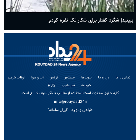
ببینید| شگرد کفتار برای شکار تک نفره کودو
تماس با ما
درباره ما
پیوندها
جستجو
آرشیو
آب و هوا
اوقات شرعی
خبرنامه
نظرسنجی
RSS
کلیه حقوق محفوظ است،استفاده از مطالب با ذکر منبع بلامانع است
info@rouydad24.ir
طراحی و تولید :
"ایران سامانه"