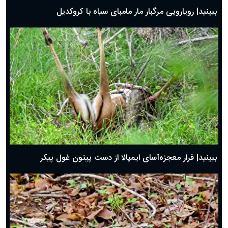
ببینید| رویارویی مرگبار مار مامبای سیاه با کروکدیل
ببینید| فرار معجزه‌آسای ایمپالا از دست پیتون غول پیکر