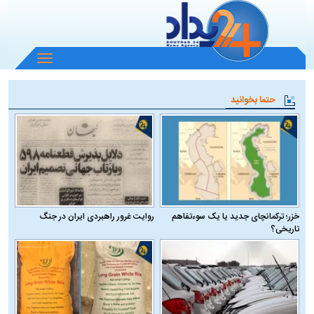
باز
و
بسته
حتما بخوانید
کردن
منو
خزر؛ ترکمانچای جدید یا یک سوءتفاهم
روایت غرور راهبردی ایران در جنگ
تاریخی؟