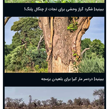
ببینید| شگرد گراز وحشی برای نجات از چنگال پلنگ!
ببینید| دردسر مار کبرا برای بلعیدن بزمجه