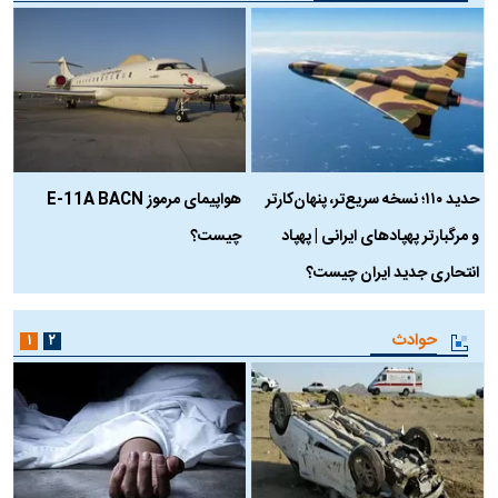
حدید ۱۱۰؛ نسخه سریع‌تر، پنهان‌کارتر
هواپیمای مرموز E-11A BACN
ف
و مرگبارتر پهپادهای ایرانی | پهپاد
چیست؟
م
انتحاری جدید ایران چیست؟
حوادث
۱
۲