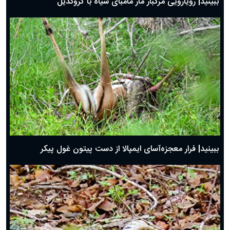
ببینید| رویارویی مرگبار مار مامبای سیاه با کروکدیل
ببینید| فرار معجزه‌آسای ایمپالا از دست پیتون غول پیکر