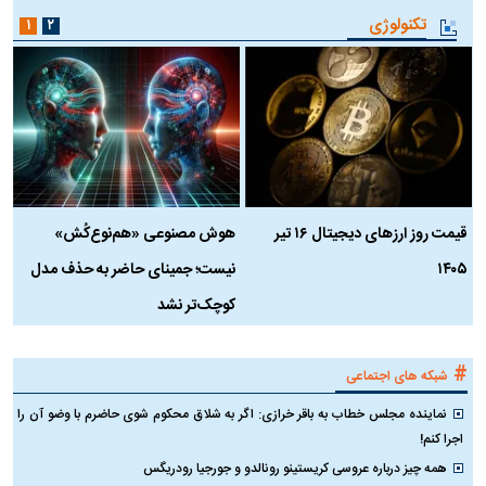
تکنولوژی
۱
۲
قیمت روز ارز‌های دیجیتال ۱۶ تیر
هوش مصنوعی «هم‌نوع‌کُش»
چ
۱۴۰۵
نیست؛ جمینای حاضر به حذف مدل
ک
کوچک‌تر نشد
#
شبکه های اجتماعی
نماینده مجلس خطاب به باقر خرازی: اگر به شلاق محکوم شوی حاضرم با وضو آن را
اجرا کنم!
همه چیز درباره عروسی کریستینو رونالدو و جورجیا رودریگس