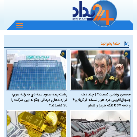
باز
و
بسته
حتما بخوانید
کردن
منو
محسن رضایی کیست؟ | چند دهه
پشت پرده صعود بیمه دی به رتبه سوم؛
جنجال‌آفرینی مرد هزار نسخه؛ از کربلای۴
قراردادهای درمانی چگونه این شرکت را
و نامه ۶۷ تا تنگه هرمز و شعام
بالا کشیدند؟