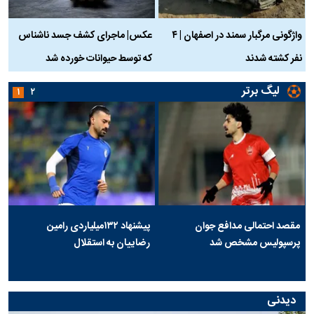
واژگونی مرگبار سمند در اصفهان | ۴
عکس| ماجرای کشف جسد ناشناس
نفر کشته شدند
که توسط حیوانات خورده شد
گ
لیگ برتر
۱
۲
مقصد احتمالی مدافع جوان
پیشنهاد ۱۳۲میلیاردی رامین
پرسپولیس مشخص شد
رضاییان به استقلال
دیدنی