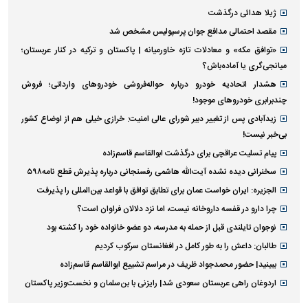
ژیلا هدائی درگذشت
مقصد احتمالی مدافع جوان پرسپولیس مشخص شد
«توافق مکه» و معادلات تازه خاورمیانه | پاکستان و ترکیه در کنار عربستان؛
میانجی‌گری یا آماده‌باش؟
هشدار اتحادیه خودرو درباره حواله‌فروشی خودروهای وارداتی‌؛ فروش
چندبرابری خودروهای موجود!
زیدآبادی پس از تغییر دبیر شورای عالی امنیت: خرازی خیلی هم از اوضاع کشور
بی‌خبر نیست!
پیام تسلیت عراقچی برای درگذشت ابوالقاسم قاسم‌زاده
سخنرانی دیده نشده آیت‌الله هاشمی رفسنجانی درباره پذیرش قطع نامه۵۹۸
الجزیره: ایران خواست عمان برای تطابق توافق با قواعد بین‌المللی را پذیرفت
چرا دارو در قفسه داروخانه نیست، اما نزد دلالان فراوان است؟
نوجوان تایلندی قبل از حمله به مدرسه، دو عضو خانواده خود را کشته بود
طالبان: داعش را به طور کامل در افغانستان سرکوب کردیم
ببینید| حضور محمدجواد ظریف در مراسم تشییع ابوالقاسم قاسم‌زاده
اردوغان راهی عربستان سعودی شد| رایزنی با بن‌سلمان و نخست‌وزیر پاکستان