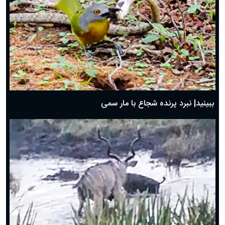
ببینید| نبرد پرنده شجاع با مار سمی