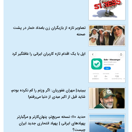
تصاویر تازه از بازیگران زن بامداد خمار در پشت
صحنه
اپل با یک اقدام تازه کاربران ایرانی را غافلگیر کرد
ببینید| مهران غفوریان: اگر وزنم را کم نکرده بودم،
شاید قبل از اکبر عبدی از دنیا می‌رفتم!
حدید ۱۱۰؛ نسخه سریع‌تر، پنهان‌کارتر و مرگبارتر
پهپادهای ایرانی | پهپاد انتحاری جدید ایران
چیست؟