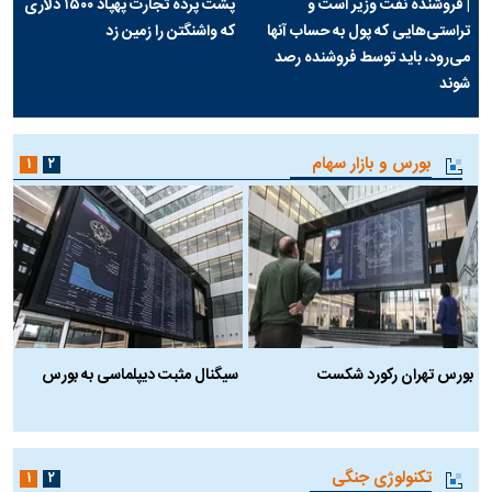
| فروشنده نفت وزیر است و
پشت پرده تجارت پهپاد‌ ۱۵۰۰ دلاری
تراستی‌هایی که پول به حساب آنها
که واشنگتن را زمین زد
می‌رود، باید توسط فروشنده رصد
شوند
بورس و بازار سهام
۱
۲
بورس تهران رکورد شکست
سیگنال مثبت دیپلماسی به بورس
ب
تکنولوژی جنگی
۱
۲