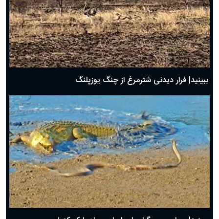
ببینید| فرار دیدنی شترمرغ از چنگ یوزپلنگ